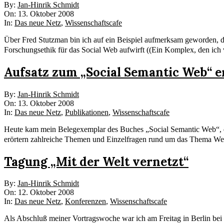
2008-
By:
Jan-Hinrik Schmidt
10-
On:
13. Oktober 2008
13
In:
Das neue Netz
,
Wissenschaftscafe
Über Fred Stutzman bin ich auf ein Beispiel aufmerksam geworden, d
Forschungsethik für das Social Web aufwirft ((Ein Komplex, den ich v
Aufsatz zum „Social Semantic Web“ 
2008-
By:
Jan-Hinrik Schmidt
10-
On:
13. Oktober 2008
13
In:
Das neue Netz
,
Publikationen
,
Wissenschaftscafe
Heute kam mein Belegexemplar des Buches „Social Semantic Web“, d
erörtern zahlreiche Themen und Einzelfragen rund um das Thema Web
Tagung „Mit der Welt vernetzt“
2008-
By:
Jan-Hinrik Schmidt
10-
On:
12. Oktober 2008
12
In:
Das neue Netz
,
Konferenzen
,
Wissenschaftscafe
Als Abschluß meiner Vortragswoche war ich am Freitag in Berlin bei 