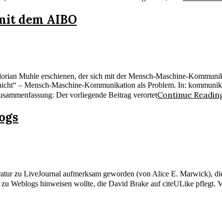
mit dem AIBO
lorian Muhle erschienen, der sich mit der Mensch-Maschine-Kommunikat
icht“ – Mensch-Maschine-Kommunikation als Problem. In: kommunikatio
Continue Readin
sammenfassung: Der vorliegende Beitrag verortet
logs
atur zu LiveJournal aufmerksam geworden (von Alice E. Marwick), die r
r zu Weblogs hinweisen wollte, die David Brake auf citeULike pflegt. V