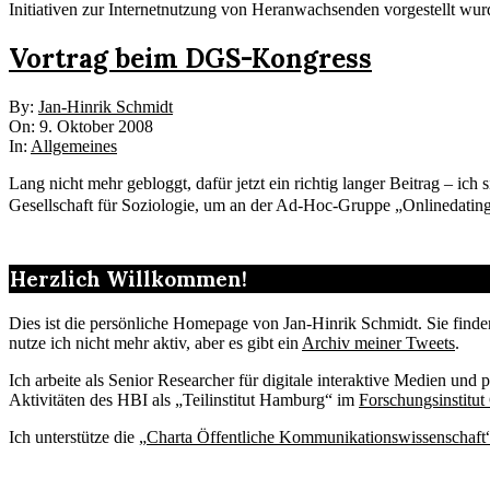
Initiativen zur Internetnutzung von Heranwachsenden vorgestellt wur
Vortrag beim DGS-Kongress
2008-
By:
Jan-Hinrik Schmidt
10-
On:
9. Oktober 2008
09
In:
Allgemeines
Lang nicht mehr gebloggt, dafür jetzt ein richtig langer Beitrag –
Gesellschaft für Soziologie, um an der Ad-Hoc-Gruppe „Onlinedatin
Herzlich Willkommen!
Dies ist die persönliche Homepage von Jan-Hinrik Schmidt. Sie find
nutze ich nicht mehr aktiv, aber es gibt ein
Archiv meiner Tweets
.
Ich arbeite als Senior Researcher für digitale interaktive Medien un
Aktivitäten des HBI als „Teilinstitut Hamburg“ im
Forschungsinstitut
Ich unterstütze die „
Charta Öffentliche Kommunikationswissenschaft