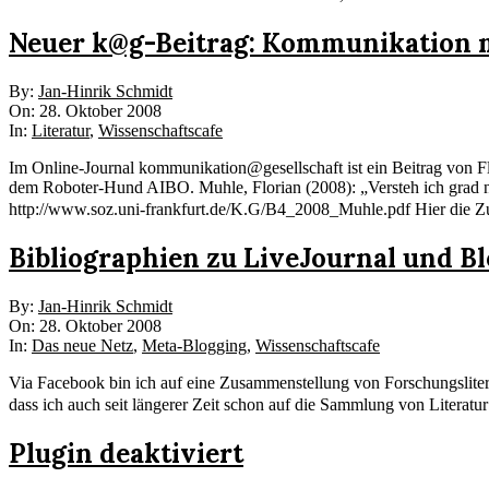
Neuer k@g-Beitrag: Kommunikation 
2008-
By:
Jan-Hinrik Schmidt
10-
On:
28. Oktober 2008
28
In:
Literatur
,
Wissenschaftscafe
Im Online-Journal kommunikation@gesellschaft ist ein Beitrag von F
dem Roboter-Hund AIBO. Muhle, Florian (2008): „Versteh ich grad n
http://www.soz.uni-frankfurt.de/K.G/B4_2008_Muhle.pdf Hier die Zu
Bibliographien zu LiveJournal und B
2008-
By:
Jan-Hinrik Schmidt
10-
On:
28. Oktober 2008
28
In:
Das neue Netz
,
Meta-Blogging
,
Wissenschaftscafe
Via Facebook bin ich auf eine Zusammenstellung von Forschungsliter
dass ich auch seit längerer Zeit schon auf die Sammlung von Literatu
Plugin deaktiviert