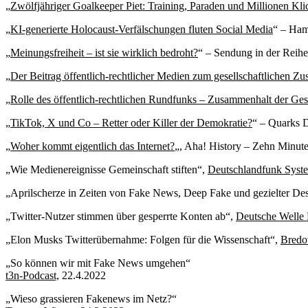
„
Zwölfjähriger Goalkeeper Piet: Training, Paraden und Millionen Kli
„
KI-generierte Holocaust-Verfälschungen fluten Social Media
“ – Ham
„
Meinungsfreiheit – ist sie wirklich bedroht?
“ – Sendung in der Reih
„
Der Beitrag öffentlich-rechtlicher Medien zum gesellschaftlichen Z
„
Rolle des öffentlich-rechtlichen Rundfunks – Zusammenhalt der Gese
„
TikTok, X und Co – Retter oder Killer der Demokratie?
“ – Quarks D
„
Woher kommt eigentlich das Internet?
„, Aha! History – Zehn Minut
„Wie Medienereignisse Gemeinschaft stiften“,
Deutschlandfunk Syst
„Aprilscherze in Zeiten von Fake News, Deep Fake und gezielter De
„Twitter-Nutzer stimmen über gesperrte Konten ab“,
Deutsche Welle 
„Elon Musks Twitterübernahme: Folgen für die Wissenschaft“,
Bredo
„So können wir mit Fake News umgehen“
t3n-Podcast,
22.4.2022
„Wieso grassieren Fakenews im Netz?“