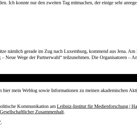
den. Ich konnte nur den zweiten Tag mitmachen, der einige sehr anreg
 ich sitze nämlich gerade im Zug nach Luxemburg, kommend aus Jena. Am
g – Neue Wege der Partnerwahl“ teilzunehmen. Die Organisatoren – A
en hier mein Weblog sowie Informationen zu meinen akademischen Akti
d politische Kommunikation am
Leibniz-Institut für Medienforschung | H
 Gesellschaftlicher Zusammenhalt
.
“
.