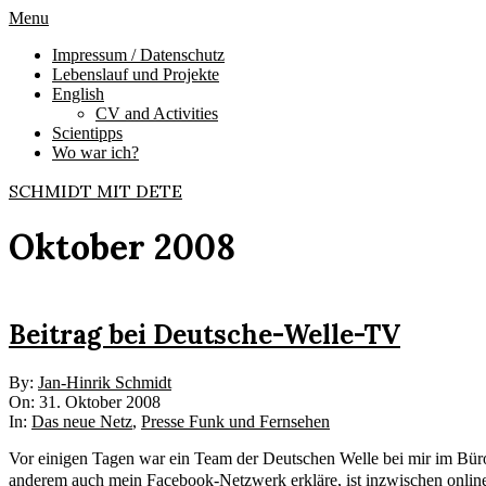
Skip
Primary
Menu
to
Navigation
Impressum / Datenschutz
content
Menu
Lebenslauf und Projekte
English
CV and Activities
Scientipps
Wo war ich?
SCHMIDT MIT DETE
Oktober 2008
Beitrag bei Deutsche-Welle-TV
2008-
By:
Jan-Hinrik Schmidt
10-
On:
31. Oktober 2008
31
In:
Das neue Netz
,
Presse Funk und Fernsehen
Vor einigen Tagen war ein Team der Deutschen Welle bei mir im Büro 
anderem auch mein Facebook-Netzwerk erkläre, ist inzwischen onlin