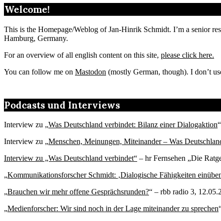
Welcome!
This is the Homepage/Weblog of Jan-Hinrik Schmidt. I’m a senior resea
Hamburg, Germany.
For an overview of all english content on this site,
please click here.
You can follow me on
Mastodon
(mostly German, though). I don’t us
Podcasts und Interviews
Interview zu „
Was Deutschland verbindet: Bilanz einer Dialogaktion
“
Interview zu „
Menschen, Meinungen, Miteinander – Was Deutschland
Interview zu „Was Deutschland verbindet“
– hr Fernsehen „Die Ratge
„
Kommunikationsforscher Schmidt: ‚Dialogische Fähigkeiten einübe
„
Brauchen wir mehr offene Gesprächsrunden?
“ – rbb radio 3, 12.05
„
Medienforscher: Wir sind noch in der Lage miteinander zu sprechen