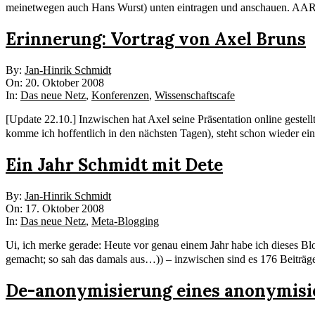
meinetwegen auch Hans Wurst) unten eintragen und anschauen. AARP
Erinnerung: Vortrag von Axel Bruns
2008-
By:
Jan-Hinrik Schmidt
10-
On:
20. Oktober 2008
20
In:
Das neue Netz
,
Konferenzen
,
Wissenschaftscafe
[Update 22.10.] Inzwischen hat Axel seine Präsentation online geste
komme ich hoffentlich in den nächsten Tagen), steht schon wieder e
Ein Jahr Schmidt mit Dete
2008-
By:
Jan-Hinrik Schmidt
10-
On:
17. Oktober 2008
17
In:
Das neue Netz
,
Meta-Blogging
Ui, ich merke gerade: Heute vor genau einem Jahr habe ich dieses Blog
gemacht; so sah das damals aus…)) – inzwischen sind es 176 Beiträg
De-anonymisierung eines anonymisi