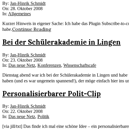
2008-
By:
Jan-Hinrik Schmidt
10-
On:
28. Oktober 2008
28
In:
Allgemeines
Kurzer Hinweis in eigener Sache: Ich habe das Plugin Subscribe-to-
Continue Reading
habe.
Bei der Schülerakademie in Lingen
2008-
By:
Jan-Hinrik Schmidt
10-
On:
23. Oktober 2008
23
In:
Das neue Netz
,
Konferenzen
,
Wissenschaftscafe
Dienstag abend war ich bei der Schülerakademie in Lingen und habe v
haben (und es war ungemein spannend!), der möge einfach hier ins un
Personalisierbarer Polit-Clip
2008-
By:
Jan-Hinrik Schmidt
10-
On:
22. Oktober 2008
22
In:
Das neue Netz
,
Politik
[via jill/txt] Das finde ich mal eine schöne Idee – ein personalisie