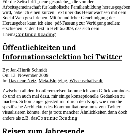
Für die Zeitschrift „neue gespräche„, die von der
Arbeitsgemeinschaft für katholische Familienbildung herausgegeben
wird, habe ich einen kurzen Text über das Heranwachsen mit dem
Social Web geschrieben. Mit freundlicher Genehmigung der
Herausgeber kann ich eine .pdf-Fassung zur Verfügung stellen;
erschienen ist der Text in Heft 6/2009, das sich dem
Continue Reading
Thema
Öffentlichkeiten und
Informationsselektion bei Twitter
2009-
By:
Jan-Hinrik Schmidt
11-
On:
13. November 2009
13
In:
Das neue Netz
,
Meta-Blogging
,
Wissenschaftscafe
Zwischen all den Konferenzreisen komme ich zum Glück zumindest
ab und an auch mal dazu, mir einige konzeptionelle Gedanken zu
machen. Schon länger geistert mir durch den Kopf, wie man die
spezifische Architektur des Kommunikationsraums von Twitter
visualisieren könnte, der ja trotz mancher Ähnlichkeiten dann doch
Continue Reading
anders als z.B. das
Reisen zum Jahresende