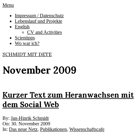
Skip
Primary
Menu
to
Navigation
Impressum / Datenschutz
content
Menu
Lebenslauf und Projekte
English
CV and Activities
Scientipps
Wo war ich?
SCHMIDT MIT DETE
November 2009
Kurzer Text zum Heranwachsen mit
dem Social Web
2009-
By:
Jan-Hinrik Schmidt
11-
On:
30. November 2009
30
In:
Das neue Netz
,
Publikationen
,
Wissenschaftscafe