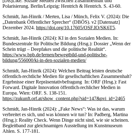
[Dis]Like. Soziale Medien zwischen Zusammenhalt und
Polarisierung. Berlin/Leipzig: Hentrich & Hentrich. S. 43-60.
Schmidt, Jan-Hinrik / Merten, Lisa / Münch, Felix V. (2024): Die
„Datenbank Öffentlicher Sprecher“ (DBÖS). v2 [Datensatz]
Dezember 2024.
https://doi.org/10.17605/OSF.IO/SK6T5
.
Schmidt, Jan-Hinrik (2024): KI in den Sozialen Medien. In:
Bundeszentrale für Politische Bildung (Hrsg.): Dossier „Wenn der
Schein trügt – Deepfakes und die politische Realität“.
https://www.bpb.de/lernen/bewegtbild-und-politische-
bildung/556000/ki-in-den-sozialen-medien/
Schmidt, Jan-Hinrik (2024): Welchen Beitrag leisten deutsche
öffentlich-rechtliche Medien für gesellschaftlichen Zusammenhalt?
Ergebnisse einer Repräsentativbefragung In: ORF (Hrsg.): Fast
Forward. Digitale Innovation öffentlich-rechlicher Medien in
Europa. Wien: ORF. S. 138-151.
https://zukunft.orf.at/show_content.php?sid=147&pvi_id=2465
Schmidt, Jan-Hinrik (2024): „Fake News“: Was ist das, warum
verbreitet es sich, und was können wir tun? In: Padberg, Martina
(Hrsg.): Reality Check. Wenn Dinge nicht sind, wie sie scheinen.
Begleitband zur gleichnamigen Ausstellung im Kunstmuseum
Ahlen. S. 177-181.