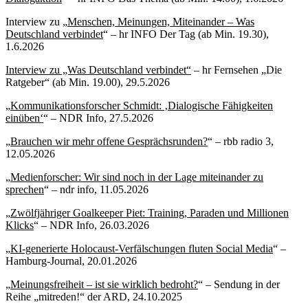
Interview zu „
Menschen, Meinungen, Miteinander – Was
Deutschland verbindet
“ – hr INFO Der Tag (ab Min. 19.30),
1.6.2026
Interview zu „Was Deutschland verbindet“
– hr Fernsehen „Die
Ratgeber“ (ab Min. 19.00), 29.5.2026
„
Kommunikationsforscher Schmidt: ‚Dialogische Fähigkeiten
einüben‘
“ – NDR Info, 27.5.2026
„
Brauchen wir mehr offene Gesprächsrunden?
“ – rbb radio 3,
12.05.2026
„
Medienforscher: Wir sind noch in der Lage miteinander zu
sprechen
“ – ndr info, 11.05.2026
„
Zwölfjähriger Goalkeeper Piet: Training, Paraden und Millionen
Klicks
“ – NDR Info, 26.03.2026
„
KI-generierte Holocaust-Verfälschungen fluten Social Media
“ –
Hamburg-Journal, 20.01.2026
„
Meinungsfreiheit – ist sie wirklich bedroht?
“ – Sendung in der
Reihe „mitreden!“ der ARD, 24.10.2025