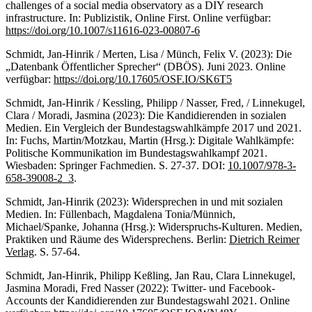
challenges of a social media observatory as a DIY research
infrastructure. In: Publizistik, Online First. Online verfügbar:
https://doi.org/10.1007/s11616-023-00807-6
Schmidt, Jan-Hinrik / Merten, Lisa / Münch, Felix V. (2023): Die
„Datenbank Öffentlicher Sprecher“ (DBÖS). Juni 2023. Online
verfügbar:
https://doi.org/10.17605/OSF.IO/SK6T5
Schmidt, Jan-Hinrik / Kessling, Philipp / Nasser, Fred, / Linnekugel,
Clara / Moradi, Jasmina (2023): Die Kandidierenden in sozialen
Medien. Ein Vergleich der Bundestagswahlkämpfe 2017 und 2021.
In: Fuchs, Martin/Motzkau, Martin (Hrsg.): Digitale Wahlkämpfe:
Politische Kommunikation im Bundestagswahlkampf 2021.
Wiesbaden: Springer Fachmedien. S. 27-37. DOI:
10.1007/978-3-
658-39008-2_3
.
Schmidt, Jan-Hinrik (2023): Widersprechen in und mit sozialen
Medien. In: Füllenbach, Magdalena Tonia/Münnich,
Michael/Spanke, Johanna (Hrsg.): Widerspruchs-Kulturen. Medien,
Praktiken und Räume des Widersprechens. Berlin:
Dietrich Reimer
Verlag
. S. 57-64.
Schmidt, Jan-Hinrik, Philipp Keßling, Jan Rau, Clara Linnekugel,
Jasmina Moradi, Fred Nasser (2022): Twitter- und Facebook-
Accounts der Kandidierenden zur Bundestagswahl 2021. Online