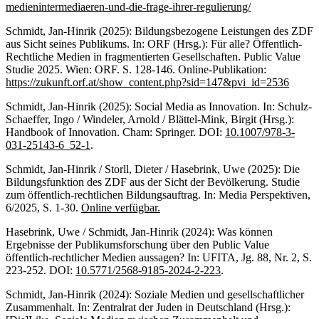
medienintermediaeren-und-die-frage-ihrer-regulierung/
Schmidt, Jan-Hinrik (2025): Bildungsbezogene Leistungen des ZDF
aus Sicht seines Publikums. In: ORF (Hrsg.): Für alle? Öffentlich-
Rechtliche Medien in fragmentierten Gesellschaften. Public Value
Studie 2025. Wien: ORF. S. 128-146. Online-Publikation:
https://zukunft.orf.at/show_content.php?sid=147&pvi_id=2536
Schmidt, Jan-Hinrik (2025): Social Media as Innovation. In: Schulz-
Schaeffer, Ingo / Windeler, Arnold / Blättel-Mink, Birgit (Hrsg.):
Handbook of Innovation. Cham: Springer. DOI:
10.1007/978-3-
031-25143-6_52-1
.
Schmidt, Jan-Hinrik / Storll, Dieter / Hasebrink, Uwe (2025): Die
Bildungsfunktion des ZDF aus der Sicht der Bevölkerung. Studie
zum öffentlich-rechtlichen Bildungsauftrag. In: Media Perspektiven,
6/2025, S. 1-30.
Online verfügbar.
Hasebrink, Uwe / Schmidt, Jan-Hinrik (2024): Was können
Ergebnisse der Publikumsforschung über den Public Value
öffentlich-rechtlicher Medien aussagen? In: UFITA, Jg. 88, Nr. 2, S.
223-252. DOI:
10.5771/2568-9185-2024-2-223
.
Schmidt, Jan-Hinrik (2024): Soziale Medien und gesellschaftlicher
Zusammenhalt. In: Zentralrat der Juden in Deutschland (Hrsg.):