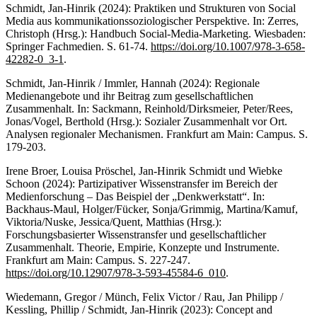
Schmidt, Jan-Hinrik (2024): Praktiken und Strukturen von Social
Media aus kommunikationssoziologischer Perspektive. In: Zerres,
Christoph (Hrsg.): Handbuch Social-Media-Marketing. Wiesbaden:
Springer Fachmedien. S. 61-74.
https://doi.org/10.1007/978-3-658-
42282-0_3-1
.
Schmidt, Jan-Hinrik / Immler, Hannah (2024): Regionale
Medienangebote und ihr Beitrag zum gesellschaftlichen
Zusammenhalt. In: Sackmann, Reinhold/Dirksmeier, Peter/Rees,
Jonas/Vogel, Berthold (Hrsg.): Sozialer Zusammenhalt vor Ort.
Analysen regionaler Mechanismen. Frankfurt am Main: Campus. S.
179-203.
Irene Broer, Louisa Pröschel, Jan-Hinrik Schmidt und Wiebke
Schoon (2024): Partizipativer Wissenstransfer im Bereich der
Medienforschung – Das Beispiel der „Denkwerkstatt“. In:
Backhaus-Maul, Holger/Fücker, Sonja/Grimmig, Martina/Kamuf,
Viktoria/Nuske, Jessica/Quent, Matthias (Hrsg.):
Forschungsbasierter Wissenstransfer und gesellschaftlicher
Zusammenhalt. Theorie, Empirie, Konzepte und Instrumente.
Frankfurt am Main: Campus. S. 227-247.
https://doi.org/10.12907/978-3-593-45584-6_010
.
Wiedemann, Gregor / Münch, Felix Victor / Rau, Jan Philipp /
Kessling, Phillip / Schmidt, Jan-Hinrik (2023): Concept and