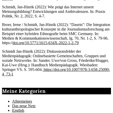
Schmidt, Jan-Hinrik (2022): Wie prägt das Internet unsere
Meinungsbildung? Entwicklungen und Ambivalenzen. In: Praxis
Politik, Nr. 2, 2022, S. 4-7.
Broer, Irene / Schmidt, Jan-Hinrik (2022): “Dasein”: Die Integration
kulturanthropologischer Konzepte in die Journalismusforschung am
Beispiel einer hybriden Ethnografie beim SMC Germany. In:
Medien & Kommunikationswissenschaft, Jg. 70, Nr. 1-2, S. 79-96.
https://
doi.org/10.5771/1615-634X-2022-1-2-79
Schmidt Jan-Hinrik (2022): Diskussionsfelder der
Medienpädagogik: Onlinebasierte Gemeinschaften, Gruppen und
soziale Netzwerke. In: Sander, Uwe/von Gross, Friederike/Hugger,
Kai-Uwe (Hrsg.): Handbuch Medienpädagogik. Wiesbaden:
Springer VS. S. 595-604.
https://doi.org/10.1007/978-3-658-25090-
4_73-1
Meine Kategorien
Allgemeines
Das neue Netz
English