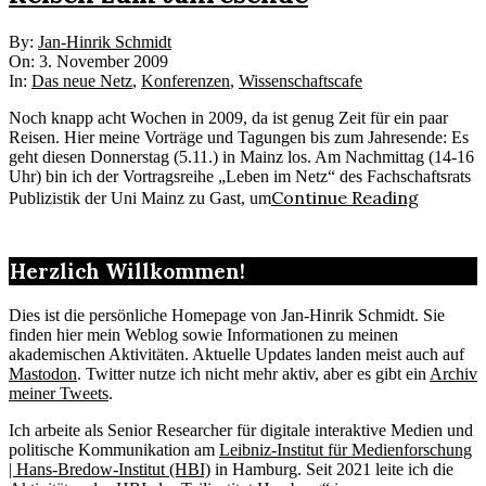
2009-
By:
Jan-Hinrik Schmidt
11-
On:
3. November 2009
03
In:
Das neue Netz
,
Konferenzen
,
Wissenschaftscafe
Noch knapp acht Wochen in 2009, da ist genug Zeit für ein paar
Reisen. Hier meine Vorträge und Tagungen bis zum Jahresende: Es
geht diesen Donnerstag (5.11.) in Mainz los. Am Nachmittag (14-16
Uhr) bin ich der Vortragsreihe „Leben im Netz“ des Fachschaftsrats
Continue Reading
Publizistik der Uni Mainz zu Gast, um
Herzlich Willkommen!
Dies ist die persönliche Homepage von Jan-Hinrik Schmidt. Sie
finden hier mein Weblog sowie Informationen zu meinen
akademischen Aktivitäten. Aktuelle Updates landen meist auch auf
Mastodon
. Twitter nutze ich nicht mehr aktiv, aber es gibt ein
Archiv
meiner Tweets
.
Ich arbeite als Senior Researcher für digitale interaktive Medien und
politische Kommunikation am
Leibniz-Institut für Medienforschung
| Hans-Bredow-Institut (HBI)
in Hamburg. Seit 2021 leite ich die