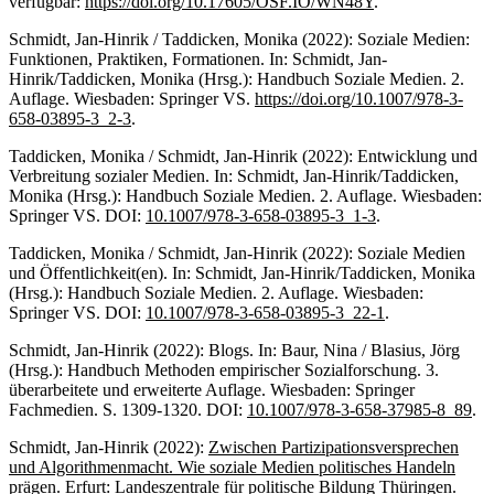
verfügbar:
https://doi.org/10.17605/OSF.IO/WN48Y
.
Schmidt, Jan-Hinrik / Taddicken, Monika (2022): Soziale Medien:
Funktionen, Praktiken, Formationen. In: Schmidt, Jan-
Hinrik/Taddicken, Monika (Hrsg.): Handbuch Soziale Medien. 2.
Auflage. Wiesbaden: Springer VS.
https://doi.org/10.1007/978-3-
658-03895-3_2-3
.
Taddicken, Monika / Schmidt, Jan-Hinrik (2022): Entwicklung und
Verbreitung sozialer Medien. In: Schmidt, Jan-Hinrik/Taddicken,
Monika (Hrsg.): Handbuch Soziale Medien. 2. Auflage. Wiesbaden:
Springer VS. DOI:
10.1007/978-3-658-03895-3_1-3
.
Taddicken, Monika / Schmidt, Jan-Hinrik (2022): Soziale Medien
und Öffentlichkeit(en). In: Schmidt, Jan-Hinrik/Taddicken, Monika
(Hrsg.): Handbuch Soziale Medien. 2. Auflage. Wiesbaden:
Springer VS. DOI:
10.1007/978-3-658-03895-3_22-1
.
Schmidt, Jan-Hinrik (2022): Blogs. In: Baur, Nina / Blasius, Jörg
(Hrsg.): Handbuch Methoden empirischer Sozialforschung. 3.
überarbeitete und erweiterte Auflage. Wiesbaden: Springer
Fachmedien. S. 1309-1320. DOI:
10.1007/978-3-658-37985-8_89
.
Schmidt, Jan-Hinrik (2022):
Zwischen Partizipationsversprechen
und Algorithmenmacht. Wie soziale Medien politisches Handeln
prägen
. Erfurt: Landeszentrale für politische Bildung Thüringen.