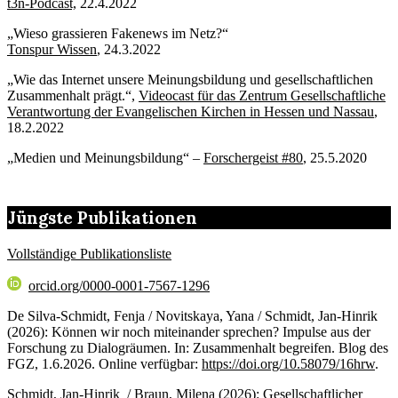
t3n-Podcast,
22.4.2022
„Wieso grassieren Fakenews im Netz?“
Tonspur Wissen
, 24.3.2022
„Wie das Internet unsere Meinungsbildung und gesellschaftlichen
Zusammenhalt prägt.“,
Videocast für das Zentrum Gesellschaftliche
Verantwortung der Evangelischen Kirchen in Hessen und Nassau
,
18.2.2022
„Medien und Meinungsbildung“ –
Forschergeist #80
, 25.5.2020
Jüngste Publikationen
Vollständige Publikationsliste
orcid.org/0000-0001-7567-1296
De Silva-Schmidt, Fenja / Novitskaya, Yana / Schmidt, Jan-Hinrik
(2026): Können wir noch miteinander sprechen? Impulse aus der
Forschung zu Dialogräumen. In: Zusammenhalt begreifen. Blog des
FGZ, 1.6.2026. Online verfügbar:
https://doi.org/10.58079/16hrw
.
Schmidt, Jan-Hinrik / Braun, Milena (2026): Gesellschaftlicher