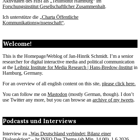
Aktivitäten des HBI als „Teilinstitut Hamburg“ im
Forschungsinstitut Gesellschaftlicher Zusammenhalt
.
Ich unterstütze die „
Charta Öffentliche
Kommunikationswissenschaft“
.
Welcome!
This is the Homepage/Weblog of Jan-Hinrik Schmidt. I’m a senior
researcher for digital interactive media and political communication
at the
Leibniz Institute for Media Research | Hans-Bredow-Institut
in
Hamburg, Germany.
For an overview of all english content on this site,
please click here.
You can follow me on
Mastodon
(mostly German, though). I don’t
use Twitter any more, but you can browse an
archive of my tweets
.
Podcasts und Interviews
Interview zu „
Was Deutschland verbindet: Bilanz einer
Dialogaktion
“ – hr INFO Das Thema (ab Min. 14.00), 1.6.2026