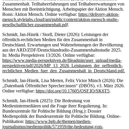
Zusammenhalt. Teilhabeerfahrungen und Teilhabeerwartungen von
Menschen mit Beeinträchtigung. Arbeitspapier der Aktion Mensch.
Bonn: Aktion Mensch. Online verfügbar:
https://delivery-aktion-
mensch.stylelabs.cloud/api/public/content/aktion-mensch-studie-
gesellschaftlicher-zusammenhalt.pd
f.
Schmidt, Jan-Hinrik / Storll, Dieter (2026): Leistungen der
öffentlich-rechtlichen Medien für den Zusammenhalt in
Deutschland. Erwartungen und Wahrnehmungen der Bevölkerung
aus der ARD/ZDF/Deutschlandradio-Zusammenhaltsstudie 2025.
In: Media Perspektiven 13/2026. Online verfügbar:
https://www.media-perspektiven.de/fileadmin/user_upload/media-
perspektiven/pdf/2026/MP_13_2026_Leistungen_der_oeffentlich-
rechtlichen_Medien_fuer_den_Zusammenhalt_in_Deutschland.pdf.
Schmidt, Jan-Hinrik, Lisa Merten, Felix Victor Münch (2026): Die
„Datenbank Öffentlicher Sprecher:innen“ (DBÖS). v3. März 2026.
Online verfügbar:
https://doi.org/10.17605/OSF.IO/SK6T5
.
Schmidt, Jan-Hinrik (2025): Die Bedeutung von
Medienintermediären und die Frage ihrer Regulierung. In:
Bundeszentrale für Politische Bildung (Hrsg.): Dossier
Medienpolitik der Bundeszentrale für Politische Bildung. Online-
Publikation:
https://www.bpb.de/themen/medien-
journalismus/medienpolitik/571959/die-bedeutung-von-