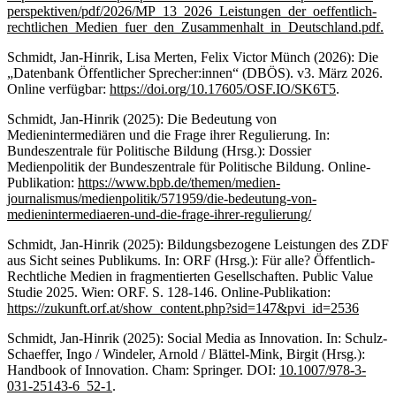
perspektiven/pdf/2026/MP_13_2026_Leistungen_der_oeffentlich-
rechtlichen_Medien_fuer_den_Zusammenhalt_in_Deutschland.pdf.
Schmidt, Jan-Hinrik, Lisa Merten, Felix Victor Münch (2026): Die
„Datenbank Öffentlicher Sprecher:innen“ (DBÖS). v3. März 2026.
Online verfügbar:
https://doi.org/10.17605/OSF.IO/SK6T5
.
Schmidt, Jan-Hinrik (2025): Die Bedeutung von
Medienintermediären und die Frage ihrer Regulierung. In:
Bundeszentrale für Politische Bildung (Hrsg.): Dossier
Medienpolitik der Bundeszentrale für Politische Bildung. Online-
Publikation:
https://www.bpb.de/themen/medien-
journalismus/medienpolitik/571959/die-bedeutung-von-
medienintermediaeren-und-die-frage-ihrer-regulierung/
Schmidt, Jan-Hinrik (2025): Bildungsbezogene Leistungen des ZDF
aus Sicht seines Publikums. In: ORF (Hrsg.): Für alle? Öffentlich-
Rechtliche Medien in fragmentierten Gesellschaften. Public Value
Studie 2025. Wien: ORF. S. 128-146. Online-Publikation:
https://zukunft.orf.at/show_content.php?sid=147&pvi_id=2536
Schmidt, Jan-Hinrik (2025): Social Media as Innovation. In: Schulz-
Schaeffer, Ingo / Windeler, Arnold / Blättel-Mink, Birgit (Hrsg.):
Handbook of Innovation. Cham: Springer. DOI:
10.1007/978-3-
031-25143-6_52-1
.