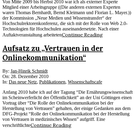
Von Mitte 2009 bis Herbst 2010 war ich als externer Experte
Mitglied einer Arbeitsgruppe ((Die anderen externen Experten
waren Thomas Bernhardt, Bernd Kleimann und Florian L. Mayer.))
der Kommission „Neue Medien und Wissenstransfer“ der
Hochschulrektorenkonferenz, die sich mit der Rolle von Web 2.0-
Technologien für Hochschulen auseinandersetzte. Nach einer
Continue Reading
Auftaktveranstaltung arbeiteten
Aufsatz zu „Vertrauen in der
Onlinekommunikation“
2010-
By:
Jan-Hinrik Schmidt
12-
On:
28. Dezember 2010
28
In:
Das neue Netz
,
Publikationen
,
Wissenschaftscafe
Anfang 2010 habe ich auf der Tagung “Die Ernährungswissenschaft
im Scheinwerferlicht der Öffentlichkeit” an der Uni Göttingen einen
Vortrag über “Die Rolle der Onlinekommunikation bei der
Herstellung von Vertrauen” gehalten, der einige Gedanken aus dem
DFG-Projekt “Rolle der Onlinekommunikation bei der Herstellung
von Vertrauen in medizinisches Wissen” aufgriff. Eine
Continue Reading
verschriftlichte