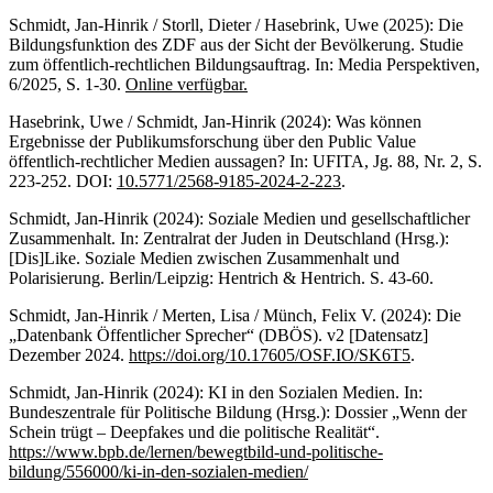
Schmidt, Jan-Hinrik / Storll, Dieter / Hasebrink, Uwe (2025): Die
Bildungsfunktion des ZDF aus der Sicht der Bevölkerung. Studie
zum öffentlich-rechtlichen Bildungsauftrag. In: Media Perspektiven,
6/2025, S. 1-30.
Online verfügbar.
Hasebrink, Uwe / Schmidt, Jan-Hinrik (2024): Was können
Ergebnisse der Publikumsforschung über den Public Value
öffentlich-rechtlicher Medien aussagen? In: UFITA, Jg. 88, Nr. 2, S.
223-252. DOI:
10.5771/2568-9185-2024-2-223
.
Schmidt, Jan-Hinrik (2024): Soziale Medien und gesellschaftlicher
Zusammenhalt. In: Zentralrat der Juden in Deutschland (Hrsg.):
[Dis]Like. Soziale Medien zwischen Zusammenhalt und
Polarisierung. Berlin/Leipzig: Hentrich & Hentrich. S. 43-60.
Schmidt, Jan-Hinrik / Merten, Lisa / Münch, Felix V. (2024): Die
„Datenbank Öffentlicher Sprecher“ (DBÖS). v2 [Datensatz]
Dezember 2024.
https://doi.org/10.17605/OSF.IO/SK6T5
.
Schmidt, Jan-Hinrik (2024): KI in den Sozialen Medien. In:
Bundeszentrale für Politische Bildung (Hrsg.): Dossier „Wenn der
Schein trügt – Deepfakes und die politische Realität“.
https://www.bpb.de/lernen/bewegtbild-und-politische-
bildung/556000/ki-in-den-sozialen-medien/