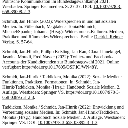
Politische Kommunikation im Bundestagswahlkampf 2021.
Wiesbaden: Springer Fachmedien. S. 27-37. DOI:
10.1007/978-3-
658-39008-2_3
.
Schmidt, Jan-Hinrik (2023): Widersprechen in und mit sozialen
Medien. In: Füllenbach, Magdalena Tonia/Münnich,
Michael/Spanke, Johanna (Hrsg.): Widerspruchs-Kulturen. Medien,
Praktiken und Räume des Widersprechens. Berlin:
Dietrich Reimer
Verlag
. S. 57-64.
Schmidt, Jan-Hinrik, Philipp Keßling, Jan Rau, Clara Linnekugel,
Jasmina Moradi, Fred Nasser (2022): Twitter- und Facebook-
Accounts der Kandidierenden zur Bundestagswahl 2021. Online
verfügbar:
https://doi.org/10.17605/OSF.IO/WN48Y
.
Schmidt, Jan-Hinrik / Taddicken, Monika (2022): Soziale Medien:
Funktionen, Praktiken, Formationen. In: Schmidt, Jan-
Hinrik/Taddicken, Monika (Hrsg.): Handbuch Soziale Medien. 2.
Auflage. Wiesbaden: Springer VS.
https://doi.org/10.1007/978-3-
658-03895-3_2-3
.
Taddicken, Monika / Schmidt, Jan-Hinrik (2022): Entwicklung und
Verbreitung sozialer Medien. In: Schmidt, Jan-Hinrik/Taddicken,
Monika (Hrsg.): Handbuch Soziale Medien. 2. Auflage. Wiesbaden:
Springer VS. DOI:
10.1007/978-3-658-03895-3_1-3
.