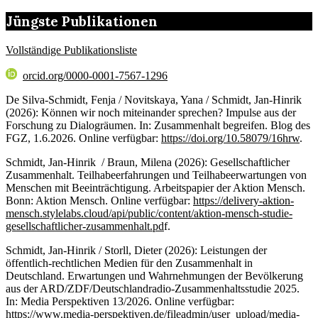
Jüngste Publikationen
Vollständige Publikationsliste
orcid.org/0000-0001-7567-1296
De Silva-Schmidt, Fenja / Novitskaya, Yana / Schmidt, Jan-Hinrik
(2026): Können wir noch miteinander sprechen? Impulse aus der
Forschung zu Dialogräumen. In: Zusammenhalt begreifen. Blog des
FGZ, 1.6.2026. Online verfügbar:
https://doi.org/10.58079/16hrw
.
Schmidt, Jan-Hinrik / Braun, Milena (2026): Gesellschaftlicher
Zusammenhalt. Teilhabeerfahrungen und Teilhabeerwartungen von
Menschen mit Beeinträchtigung. Arbeitspapier der Aktion Mensch.
Bonn: Aktion Mensch. Online verfügbar:
https://delivery-aktion-
mensch.stylelabs.cloud/api/public/content/aktion-mensch-studie-
gesellschaftlicher-zusammenhalt.pd
f.
Schmidt, Jan-Hinrik / Storll, Dieter (2026): Leistungen der
öffentlich-rechtlichen Medien für den Zusammenhalt in
Deutschland. Erwartungen und Wahrnehmungen der Bevölkerung
aus der ARD/ZDF/Deutschlandradio-Zusammenhaltsstudie 2025.
In: Media Perspektiven 13/2026. Online verfügbar:
https://www.media-perspektiven.de/fileadmin/user_upload/media-