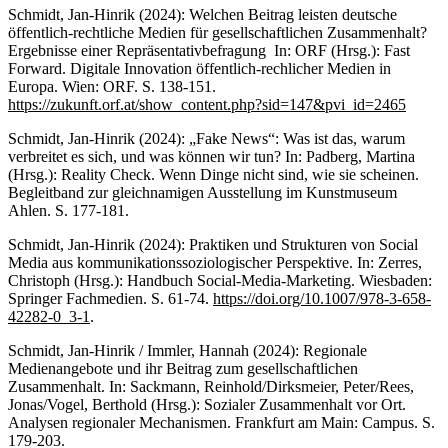
Schmidt, Jan-Hinrik (2024): Welchen Beitrag leisten deutsche
öffentlich-rechtliche Medien für gesellschaftlichen Zusammenhalt?
Ergebnisse einer Repräsentativbefragung In: ORF (Hrsg.): Fast
Forward. Digitale Innovation öffentlich-rechlicher Medien in
Europa. Wien: ORF. S. 138-151.
https://zukunft.orf.at/show_content.php?sid=147&pvi_id=2465
Schmidt, Jan-Hinrik (2024): „Fake News“: Was ist das, warum
verbreitet es sich, und was können wir tun? In: Padberg, Martina
(Hrsg.): Reality Check. Wenn Dinge nicht sind, wie sie scheinen.
Begleitband zur gleichnamigen Ausstellung im Kunstmuseum
Ahlen. S. 177-181.
Schmidt, Jan-Hinrik (2024): Praktiken und Strukturen von Social
Media aus kommunikationssoziologischer Perspektive. In: Zerres,
Christoph (Hrsg.): Handbuch Social-Media-Marketing. Wiesbaden:
Springer Fachmedien. S. 61-74.
https://doi.org/10.1007/978-3-658-
42282-0_3-1
.
Schmidt, Jan-Hinrik / Immler, Hannah (2024): Regionale
Medienangebote und ihr Beitrag zum gesellschaftlichen
Zusammenhalt. In: Sackmann, Reinhold/Dirksmeier, Peter/Rees,
Jonas/Vogel, Berthold (Hrsg.): Sozialer Zusammenhalt vor Ort.
Analysen regionaler Mechanismen. Frankfurt am Main: Campus. S.
179-203.