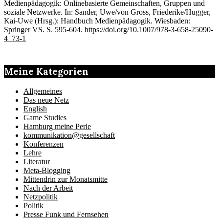
Medienpädagogik: Onlinebasierte Gemeinschaften, Gruppen und
soziale Netzwerke. In: Sander, Uwe/von Gross, Friederike/Hugger,
Kai-Uwe (Hrsg.): Handbuch Medienpädagogik. Wiesbaden:
Springer VS. S. 595-604.
https://doi.org/10.1007/978-3-658-25090-
4_73-1
Meine Kategorien
Allgemeines
Das neue Netz
English
Game Studies
Hamburg meine Perle
kommunikation@gesellschaft
Konferenzen
Lehre
Literatur
Meta-Blogging
Mittendrin zur Monatsmitte
Nach der Arbeit
Netzpolitik
Politik
Presse Funk und Fernsehen