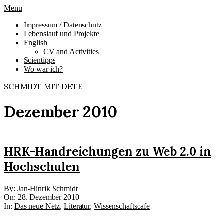
Skip
Primary
Menu
to
Navigation
Impressum / Datenschutz
content
Menu
Lebenslauf und Projekte
English
CV and Activities
Scientipps
Wo war ich?
SCHMIDT MIT DETE
Dezember 2010
HRK-Handreichungen zu Web 2.0 in
Hochschulen
2010-
By:
Jan-Hinrik Schmidt
12-
On:
28. Dezember 2010
28
In:
Das neue Netz
,
Literatur
,
Wissenschaftscafe