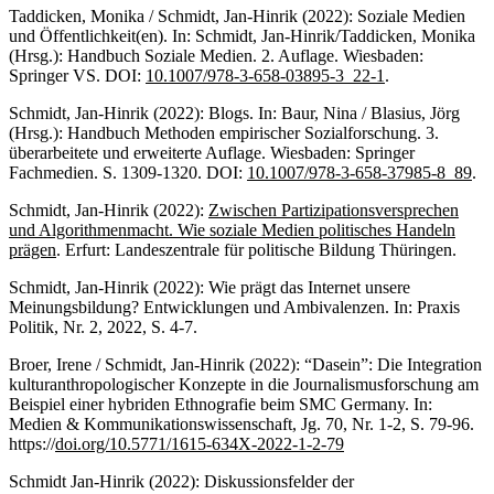
Taddicken, Monika / Schmidt, Jan-Hinrik (2022): Soziale Medien
und Öffentlichkeit(en). In: Schmidt, Jan-Hinrik/Taddicken, Monika
(Hrsg.): Handbuch Soziale Medien. 2. Auflage. Wiesbaden:
Springer VS. DOI:
10.1007/978-3-658-03895-3_22-1
.
Schmidt, Jan-Hinrik (2022): Blogs. In: Baur, Nina / Blasius, Jörg
(Hrsg.): Handbuch Methoden empirischer Sozialforschung. 3.
überarbeitete und erweiterte Auflage. Wiesbaden: Springer
Fachmedien. S. 1309-1320. DOI:
10.1007/978-3-658-37985-8_89
.
Schmidt, Jan-Hinrik (2022):
Zwischen Partizipationsversprechen
und Algorithmenmacht. Wie soziale Medien politisches Handeln
prägen
. Erfurt: Landeszentrale für politische Bildung Thüringen.
Schmidt, Jan-Hinrik (2022): Wie prägt das Internet unsere
Meinungsbildung? Entwicklungen und Ambivalenzen. In: Praxis
Politik, Nr. 2, 2022, S. 4-7.
Broer, Irene / Schmidt, Jan-Hinrik (2022): “Dasein”: Die Integration
kulturanthropologischer Konzepte in die Journalismusforschung am
Beispiel einer hybriden Ethnografie beim SMC Germany. In:
Medien & Kommunikationswissenschaft, Jg. 70, Nr. 1-2, S. 79-96.
https://
doi.org/10.5771/1615-634X-2022-1-2-79
Schmidt Jan-Hinrik (2022): Diskussionsfelder der