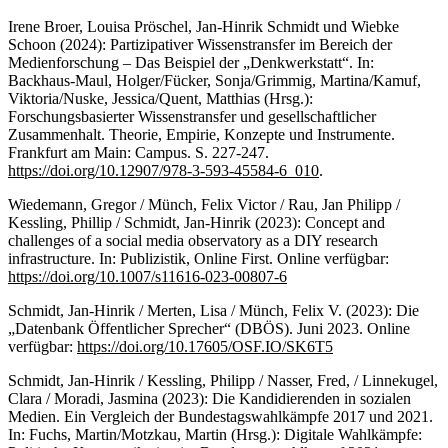
Irene Broer, Louisa Pröschel, Jan-Hinrik Schmidt und Wiebke
Schoon (2024): Partizipativer Wissenstransfer im Bereich der
Medienforschung – Das Beispiel der „Denkwerkstatt“. In:
Backhaus-Maul, Holger/Fücker, Sonja/Grimmig, Martina/Kamuf,
Viktoria/Nuske, Jessica/Quent, Matthias (Hrsg.):
Forschungsbasierter Wissenstransfer und gesellschaftlicher
Zusammenhalt. Theorie, Empirie, Konzepte und Instrumente.
Frankfurt am Main: Campus. S. 227-247.
https://doi.org/10.12907/978-3-593-45584-6_010
.
Wiedemann, Gregor / Münch, Felix Victor / Rau, Jan Philipp /
Kessling, Phillip / Schmidt, Jan-Hinrik (2023): Concept and
challenges of a social media observatory as a DIY research
infrastructure. In: Publizistik, Online First. Online verfügbar:
https://doi.org/10.1007/s11616-023-00807-6
Schmidt, Jan-Hinrik / Merten, Lisa / Münch, Felix V. (2023): Die
„Datenbank Öffentlicher Sprecher“ (DBÖS). Juni 2023. Online
verfügbar:
https://doi.org/10.17605/OSF.IO/SK6T5
Schmidt, Jan-Hinrik / Kessling, Philipp / Nasser, Fred, / Linnekugel,
Clara / Moradi, Jasmina (2023): Die Kandidierenden in sozialen
Medien. Ein Vergleich der Bundestagswahlkämpfe 2017 und 2021.
In: Fuchs, Martin/Motzkau, Martin (Hrsg.): Digitale Wahlkämpfe: