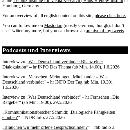
at the
Leibniz Institute for Media Research | Hans-Bredow-Institut
in
Hamburg, Germany.
For an overview of all english content on this site,
please click here.
You can follow me on
Mastodon
(mostly German, though). I don’t
use Twitter any more, but you can browse an
archive of my tweets
.
Podcasts und Interviews
Interview zu „
Was Deutschland verbindet: Bilanz einer
Dialogaktion
“ – hr INFO Das Thema (ab Min. 14.00), 1.6.2026
Interview zu „
Menschen, Meinungen, Miteinander – Was
Deutschland verbindet
“ – hr INFO Der Tag (ab Min. 19.30),
1.6.2026
Interview zu „Was Deutschland verbindet“
– hr Fernsehen „Die
Ratgeber“ (ab Min. 19.00), 29.5.2026
„
Kommunikationsforscher Schmidt: ‚Dialogische Fähigkeiten
einüben‘
“ – NDR Info, 27.5.2026
„
Brauchen wir mehr offene Gesprächsrunden?
“ – rbb radio 3,