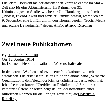
Die letzte Übersicht meiner anstehenden Vorträge endete im Mai –
Zeit also für eine Aktualisierung. Im Rahmen der 35.
Kriminologischen Studienwoche der Uni Hamburg, die sich mit
„Protest, Event-Gewalt und sozialer Unmut“ befasst, werde ich am
9. September eine Einführung in den Themenbereich “Social Media
Continue Reading
und soziale Bewegungen” geben. Am
Zwei neue Publikationen
2014-
By:
Jan-Hinrik Schmidt
08-
On:
12. August 2014
12
In:
Das neue Netz
,
Publikationen
,
Wissenschaftscafe
In den letzten Wochen sind zwei neue Publikationen von mir
erschienen. Die erste ist ein Beitrag für den Sammelband „Vernetzte
Organisation„, den Alexander Richter (Zürich) herausgegeben hat.
Ich habe einen kurzen Überblick zu Praktiken und Strukturen
vernetzter Öffentlichkeiten beigesteuert, der hoffentlich einen
Continue
hilfreichen Rahmen für die übrigen Texte gibt, die
Reading