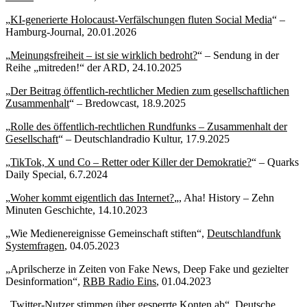
„
KI-generierte Holocaust-Verfälschungen fluten Social Media
“ –
Hamburg-Journal, 20.01.2026
„
Meinungsfreiheit – ist sie wirklich bedroht?
“ – Sendung in der
Reihe „mitreden!“ der ARD, 24.10.2025
„
Der Beitrag öffentlich-rechtlicher Medien zum gesellschaftlichen
Zusammenhalt
“ – Bredowcast, 18.9.2025
„
Rolle des öffentlich-rechtlichen Rundfunks – Zusammenhalt der
Gesellschaft
“ – Deutschlandradio Kultur, 17.9.2025
„
TikTok, X und Co – Retter oder Killer der Demokratie?
“ – Quarks
Daily Special, 6.7.2024
„
Woher kommt eigentlich das Internet?
„, Aha! History – Zehn
Minuten Geschichte, 14.10.2023
„Wie Medienereignisse Gemeinschaft stiften“,
Deutschlandfunk
Systemfragen
, 04.05.2023
„Aprilscherze in Zeiten von Fake News, Deep Fake und gezielter
Desinformation“,
RBB Radio Eins
, 01.04.2023
„Twitter-Nutzer stimmen über gesperrte Konten ab“,
Deutsche