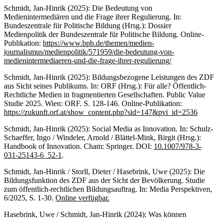
Schmidt, Jan-Hinrik (2025): Die Bedeutung von
Medienintermediären und die Frage ihrer Regulierung. In:
Bundeszentrale für Politische Bildung (Hrsg.): Dossier
Medienpolitik der Bundeszentrale für Politische Bildung. Online-
Publikation:
https://www.bpb.de/themen/medien-
journalismus/medienpolitik/571959/die-bedeutung-von-
medienintermediaeren-und-die-frage-ihrer-regulierung/
Schmidt, Jan-Hinrik (2025): Bildungsbezogene Leistungen des ZDF
aus Sicht seines Publikums. In: ORF (Hrsg.): Für alle? Öffentlich-
Rechtliche Medien in fragmentierten Gesellschaften. Public Value
Studie 2025. Wien: ORF. S. 128-146. Online-Publikation:
https://zukunft.orf.at/show_content.php?sid=147&pvi_id=2536
Schmidt, Jan-Hinrik (2025): Social Media as Innovation. In: Schulz-
Schaeffer, Ingo / Windeler, Arnold / Blättel-Mink, Birgit (Hrsg.):
Handbook of Innovation. Cham: Springer. DOI:
10.1007/978-3-
031-25143-6_52-1
.
Schmidt, Jan-Hinrik / Storll, Dieter / Hasebrink, Uwe (2025): Die
Bildungsfunktion des ZDF aus der Sicht der Bevölkerung. Studie
zum öffentlich-rechtlichen Bildungsauftrag. In: Media Perspektiven,
6/2025, S. 1-30.
Online verfügbar.
Hasebrink, Uwe / Schmidt, Jan-Hinrik (2024): Was können