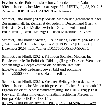
Ergebnisse der Publikumsforschung über den Public Value
öffentlich-rechtlicher Medien aussagen? In: UFITA, Jg. 88, Nr. 2, S.
223-252. DOI:
10.5771/2568-9185-2024-2-223
.
Schmidt, Jan-Hinrik (2024): Soziale Medien und gesellschaftlicher
Zusammenhalt. In: Zentralrat der Juden in Deutschland (Hrsg.):
[Dis]Like. Soziale Medien zwischen Zusammenhalt und
Polarisierung. Berlin/Leipzig: Hentrich & Hentrich. S. 43-60.
Schmidt, Jan-Hinrik / Merten, Lisa / Münch, Felix V. (2024): Die
„Datenbank Öffentlicher Sprecher“ (DBÖS). v2 [Datensatz]
Dezember 2024.
https://doi.org/10.17605/OSF.IO/SK6T5
.
Schmidt, Jan-Hinrik (2024): KI in den Sozialen Medien. In:
Bundeszentrale für Politische Bildung (Hrsg.): Dossier „Wenn der
Schein trügt – Deepfakes und die politische Realität“.
https://www.bpb.de/lernen/bewegtbild-und-politische-
bildung/556000/ki-in-den-sozialen-medien/
Schmidt, Jan-Hinrik (2024): Welchen Beitrag leisten deutsche
öffentlich-rechtliche Medien für gesellschaftlichen Zusammenhalt?
Ergebnisse einer Repräsentativbefragung In: ORF (Hrsg.): Fast
Forward. Digitale Innovation öffentlich-rechlicher Medien in
Europa. Wien: ORF. S. 138-151.
https://zukunft.orf.at/show_content.php?sid=147&pvi_id=2465