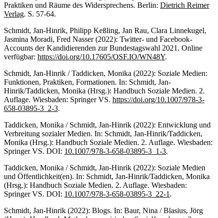
Praktiken und Räume des Widersprechens. Berlin:
Dietrich Reimer
Verlag
. S. 57-64.
Schmidt, Jan-Hinrik, Philipp Keßling, Jan Rau, Clara Linnekugel,
Jasmina Moradi, Fred Nasser (2022): Twitter- und Facebook-
Accounts der Kandidierenden zur Bundestagswahl 2021. Online
verfügbar:
https://doi.org/10.17605/OSF.IO/WN48Y
.
Schmidt, Jan-Hinrik / Taddicken, Monika (2022): Soziale Medien:
Funktionen, Praktiken, Formationen. In: Schmidt, Jan-
Hinrik/Taddicken, Monika (Hrsg.): Handbuch Soziale Medien. 2.
Auflage. Wiesbaden: Springer VS.
https://doi.org/10.1007/978-3-
658-03895-3_2-3
.
Taddicken, Monika / Schmidt, Jan-Hinrik (2022): Entwicklung und
Verbreitung sozialer Medien. In: Schmidt, Jan-Hinrik/Taddicken,
Monika (Hrsg.): Handbuch Soziale Medien. 2. Auflage. Wiesbaden:
Springer VS. DOI:
10.1007/978-3-658-03895-3_1-3
.
Taddicken, Monika / Schmidt, Jan-Hinrik (2022): Soziale Medien
und Öffentlichkeit(en). In: Schmidt, Jan-Hinrik/Taddicken, Monika
(Hrsg.): Handbuch Soziale Medien. 2. Auflage. Wiesbaden:
Springer VS. DOI:
10.1007/978-3-658-03895-3_22-1
.
Schmidt, Jan-Hinrik (2022): Blogs. In: Baur, Nina / Blasius, Jörg