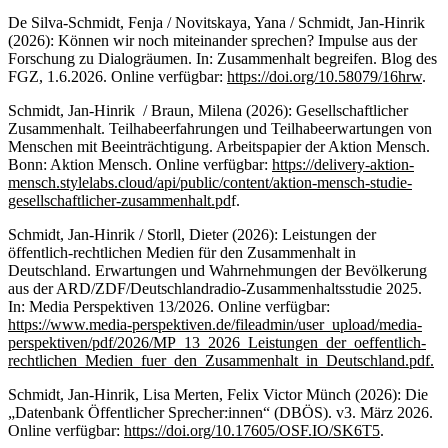
De Silva-Schmidt, Fenja / Novitskaya, Yana / Schmidt, Jan-Hinrik
(2026): Können wir noch miteinander sprechen? Impulse aus der
Forschung zu Dialogräumen. In: Zusammenhalt begreifen. Blog des
FGZ, 1.6.2026. Online verfügbar:
https://doi.org/10.58079/16hrw
.
Schmidt, Jan-Hinrik / Braun, Milena (2026): Gesellschaftlicher
Zusammenhalt. Teilhabeerfahrungen und Teilhabeerwartungen von
Menschen mit Beeinträchtigung. Arbeitspapier der Aktion Mensch.
Bonn: Aktion Mensch. Online verfügbar:
https://delivery-aktion-
mensch.stylelabs.cloud/api/public/content/aktion-mensch-studie-
gesellschaftlicher-zusammenhalt.pd
f.
Schmidt, Jan-Hinrik / Storll, Dieter (2026): Leistungen der
öffentlich-rechtlichen Medien für den Zusammenhalt in
Deutschland. Erwartungen und Wahrnehmungen der Bevölkerung
aus der ARD/ZDF/Deutschlandradio-Zusammenhaltsstudie 2025.
In: Media Perspektiven 13/2026. Online verfügbar:
https://www.media-perspektiven.de/fileadmin/user_upload/media-
perspektiven/pdf/2026/MP_13_2026_Leistungen_der_oeffentlich-
rechtlichen_Medien_fuer_den_Zusammenhalt_in_Deutschland.pdf.
Schmidt, Jan-Hinrik, Lisa Merten, Felix Victor Münch (2026): Die
„Datenbank Öffentlicher Sprecher:innen“ (DBÖS). v3. März 2026.
Online verfügbar:
https://doi.org/10.17605/OSF.IO/SK6T5
.