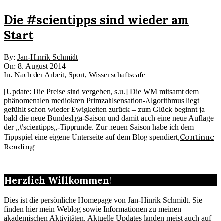
Die #scientipps sind wieder am
Start
2014-
By:
Jan-Hinrik Schmidt
08-
On:
8. August 2014
08
In:
Nach der Arbeit
,
Sport
,
Wissenschaftscafe
[Update: Die Preise sind vergeben, s.u.] Die WM mitsamt dem
phänomenalen mediokren Primzahlsensation-Algorithmus liegt
gefühlt schon wieder Ewigkeiten zurück – zum Glück beginnt ja
bald die neue Bundesliga-Saison und damit auch eine neue Auflage
der „#scientipps„-Tipprunde. Zur neuen Saison habe ich dem
Continue
Tippspiel eine eigene Unterseite auf dem Blog spendiert,
Reading
Herzlich Willkommen!
Dies ist die persönliche Homepage von Jan-Hinrik Schmidt. Sie
finden hier mein Weblog sowie Informationen zu meinen
akademischen Aktivitäten. Aktuelle Updates landen meist auch auf