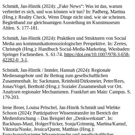
Schmidt, Jan-Hinrik (2024): „Fake News“: Was ist das, warum
verbreitet es sich, und was können wir tun? In: Padberg, Martina
(Hrsg.): Reality Check. Wenn Dinge nicht sind, wie sie scheinen.
Begleitband zur gleichnamigen Ausstellung im Kunstmuseum
Ahlen. S. 177-181.
Schmidt, Jan-Hinrik (2024): Praktiken und Strukturen von Social
Media aus kommunikationssoziologischer Perspektive. In: Zerres,
Christoph (Hrsg.): Handbuch Social-Media-Marketing. Wiesbaden:
Springer Fachmedien. S. 61-74.
https://doi.org/10.1007/978-3-658-
42282-0_3-1
.
Schmidt, Jan-Hinrik / Immler, Hannah (2024): Regionale
Medienangebote und ihr Beitrag zum gesellschaftlichen
Zusammenhalt. In: Sackmann, Reinhold/Dirksmeier, Peter/Rees,
Jonas/Vogel, Berthold (Hrsg.): Sozialer Zusammenhalt vor Ort.
Analysen regionaler Mechanismen. Frankfurt am Main: Campus. S.
179-203.
Irene Broer, Louisa Pröschel, Jan-Hinrik Schmidt und Wiebke
Schoon (2024): Partizipativer Wissenstransfer im Bereich der
Medienforschung – Das Beispiel der „Denkwerkstatt“. In:
Backhaus-Maul, Holger/Fücker, Sonja/Grimmig, Martina/Kamuf,
Viktoria/Nuske, Jessica/Quent, Matthias (Hrsg.):
Forschungsbasierter Wissenstransfer und gesellschaftlicher