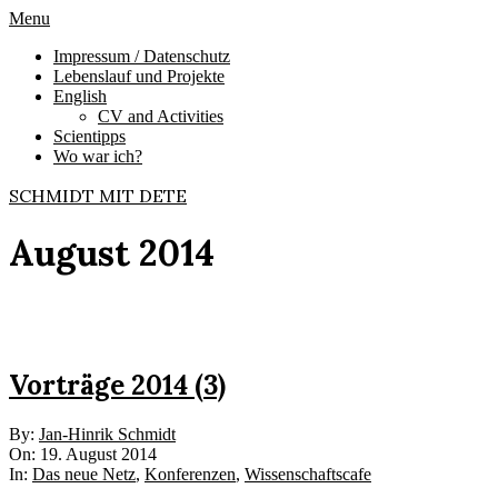
Skip
Primary
Menu
to
Navigation
Impressum / Datenschutz
content
Menu
Lebenslauf und Projekte
English
CV and Activities
Scientipps
Wo war ich?
SCHMIDT MIT DETE
August 2014
Vorträge 2014 (3)
2014-
By:
Jan-Hinrik Schmidt
08-
On:
19. August 2014
19
In:
Das neue Netz
,
Konferenzen
,
Wissenschaftscafe