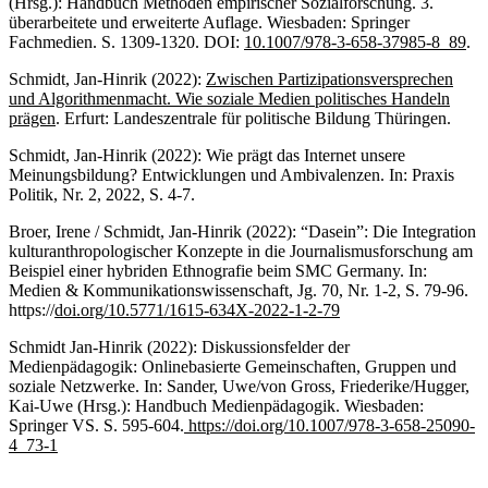
(Hrsg.): Handbuch Methoden empirischer Sozialforschung. 3.
überarbeitete und erweiterte Auflage. Wiesbaden: Springer
Fachmedien. S. 1309-1320. DOI:
10.1007/978-3-658-37985-8_89
.
Schmidt, Jan-Hinrik (2022):
Zwischen Partizipationsversprechen
und Algorithmenmacht. Wie soziale Medien politisches Handeln
prägen
. Erfurt: Landeszentrale für politische Bildung Thüringen.
Schmidt, Jan-Hinrik (2022): Wie prägt das Internet unsere
Meinungsbildung? Entwicklungen und Ambivalenzen. In: Praxis
Politik, Nr. 2, 2022, S. 4-7.
Broer, Irene / Schmidt, Jan-Hinrik (2022): “Dasein”: Die Integration
kulturanthropologischer Konzepte in die Journalismusforschung am
Beispiel einer hybriden Ethnografie beim SMC Germany. In:
Medien & Kommunikationswissenschaft, Jg. 70, Nr. 1-2, S. 79-96.
https://
doi.org/10.5771/1615-634X-2022-1-2-79
Schmidt Jan-Hinrik (2022): Diskussionsfelder der
Medienpädagogik: Onlinebasierte Gemeinschaften, Gruppen und
soziale Netzwerke. In: Sander, Uwe/von Gross, Friederike/Hugger,
Kai-Uwe (Hrsg.): Handbuch Medienpädagogik. Wiesbaden:
Springer VS. S. 595-604.
https://doi.org/10.1007/978-3-658-25090-
4_73-1