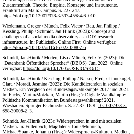
Zusammenhalt. Theorie, Empirie, Konzepte und Instrumente.
Frankfurt am Main: Campus. S. 227-247.
https://doi.org/10.12907/978-3-593-45584-6_010
.
Wiedemann, Gregor / Münch, Felix Victor / Rau, Jan Philipp /
Kessling, Phillip / Schmidt, Jan-Hinrik (2023): Concept and
challenges of a social media observatory as a DIY research
infrastructure. In: Publizistik, Online First. Online verfügbar:
https://doi.org/10.1007/s11616-023-00807-6
Schmidt, Jan-Hinrik / Merten, Lisa / Münch, Felix V. (2023): Die
„Datenbank Öffentlicher Sprecher“ (DBÖS). Juni 2023. Online
verfügbar:
https://doi.org/10.17605/OSF.IO/SK6T5
Schmidt, Jan-Hinrik / Kessling, Philipp / Nasser, Fred, / Linnekugel,
Clara / Moradi, Jasmina (2023): Die Kandidierenden in sozialen
Medien. Ein Vergleich der Bundestagswahlkämpfe 2017 und 2021.
In: Fuchs, Martin/Motzkau, Martin (Hrsg.): Digitale Wahlkämpfe:
Politische Kommunikation im Bundestagswahlkampf 2021.
Wiesbaden: Springer Fachmedien. S. 27-37. DOI:
10.1007/978-3-
658-39008-2_3
.
Schmidt, Jan-Hinrik (2023): Widersprechen in und mit sozialen
Medien. In: Füllenbach, Magdalena Tonia/Münnich,
Michael/Spanke, Johanna (Hrsg.): Widerspruchs-Kulturen. Medien,