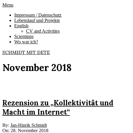
Skip
Primary
Menu
to
Navigation
Impressum / Datenschutz
content
Menu
Lebenslauf und Projekte
English
CV and Activities
Scientipps
Wo war ich?
SCHMIDT MIT DETE
November 2018
Rezension zu „Kollektivität und
Macht im Internet“
2018-
By:
Jan-Hinrik Schmidt
11-
On:
28. November 2018