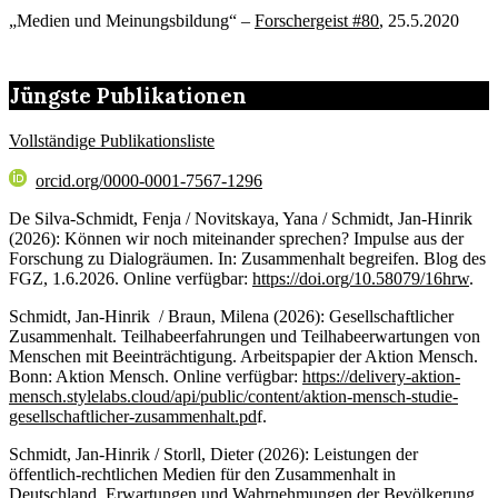
„Medien und Meinungsbildung“ –
Forschergeist #80
, 25.5.2020
Jüngste Publikationen
Vollständige Publikationsliste
orcid.org/0000-0001-7567-1296
De Silva-Schmidt, Fenja / Novitskaya, Yana / Schmidt, Jan-Hinrik
(2026): Können wir noch miteinander sprechen? Impulse aus der
Forschung zu Dialogräumen. In: Zusammenhalt begreifen. Blog des
FGZ, 1.6.2026. Online verfügbar:
https://doi.org/10.58079/16hrw
.
Schmidt, Jan-Hinrik / Braun, Milena (2026): Gesellschaftlicher
Zusammenhalt. Teilhabeerfahrungen und Teilhabeerwartungen von
Menschen mit Beeinträchtigung. Arbeitspapier der Aktion Mensch.
Bonn: Aktion Mensch. Online verfügbar:
https://delivery-aktion-
mensch.stylelabs.cloud/api/public/content/aktion-mensch-studie-
gesellschaftlicher-zusammenhalt.pd
f.
Schmidt, Jan-Hinrik / Storll, Dieter (2026): Leistungen der
öffentlich-rechtlichen Medien für den Zusammenhalt in
Deutschland. Erwartungen und Wahrnehmungen der Bevölkerung