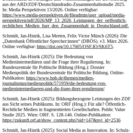
aus der ARD/ZDF/Deutschlandradio-Zusammenhaltsstudie 2025.
In: Media Perspektiven 13/2026. Online verfügbar:
https://www.media-perspektiven.de/fileadmin/user_upload/media-
perspektiven/pdf/2026/MP_13_2026_Leistungen_der_oeffentlich-
rechtlichen_Medien_fuer_den_Zusammenhalt_in_Deutschland.pdf.
Schmidt, Jan-Hinrik, Lisa Merten, Felix Victor Münch (2026): Die
„Datenbank Öffentlicher Sprecher:innen“ (DBÖS). v3. März 2026.
Online verfügbar:
https://doi.org/10.17605/OSF.IO/SK6T5
.
Schmidt, Jan-Hinrik (2025): Die Bedeutung von
Medienintermediären und die Frage ihrer Regulierung. In:
Bundeszentrale für Politische Bildung (Hrsg.): Dossier
Medienpolitik der Bundeszentrale für Politische Bildung. Online-
Publikation:
https://www.bpb.de/themen/medien-
journalismus/medienpolitik/571959/die-bedeutung-von-
medienintermediaeren-und-die-frage-ihrer-regulierung/
Schmidt, Jan-Hinrik (2025): Bildungsbezogene Leistungen des ZDF
aus Sicht seines Publikums. In: ORF (Hrsg.): Für alle? Öffentlich-
Rechtliche Medien in fragmentierten Gesellschaften. Public Value
Studie 2025. Wien: ORF. S. 128-146. Online-Publikation:
https://zukunft.orf.at/show_content.php?sid=147&pvi_id=2536
Schmidt, Jan-Hinrik (2025): Social Media as Innovation. In: Schulz-