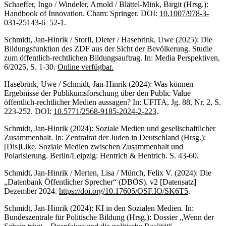
Schaeffer, Ingo / Windeler, Arnold / Blättel-Mink, Birgit (Hrsg.):
Handbook of Innovation. Cham: Springer. DOI:
10.1007/978-3-
031-25143-6_52-1
.
Schmidt, Jan-Hinrik / Storll, Dieter / Hasebrink, Uwe (2025): Die
Bildungsfunktion des ZDF aus der Sicht der Bevölkerung. Studie
zum öffentlich-rechtlichen Bildungsauftrag. In: Media Perspektiven,
6/2025, S. 1-30.
Online verfügbar.
Hasebrink, Uwe / Schmidt, Jan-Hinrik (2024): Was können
Ergebnisse der Publikumsforschung über den Public Value
öffentlich-rechtlicher Medien aussagen? In: UFITA, Jg. 88, Nr. 2, S.
223-252. DOI:
10.5771/2568-9185-2024-2-223
.
Schmidt, Jan-Hinrik (2024): Soziale Medien und gesellschaftlicher
Zusammenhalt. In: Zentralrat der Juden in Deutschland (Hrsg.):
[Dis]Like. Soziale Medien zwischen Zusammenhalt und
Polarisierung. Berlin/Leipzig: Hentrich & Hentrich. S. 43-60.
Schmidt, Jan-Hinrik / Merten, Lisa / Münch, Felix V. (2024): Die
„Datenbank Öffentlicher Sprecher“ (DBÖS). v2 [Datensatz]
Dezember 2024.
https://doi.org/10.17605/OSF.IO/SK6T5
.
Schmidt, Jan-Hinrik (2024): KI in den Sozialen Medien. In:
Bundeszentrale für Politische Bildung (Hrsg.): Dossier „Wenn der