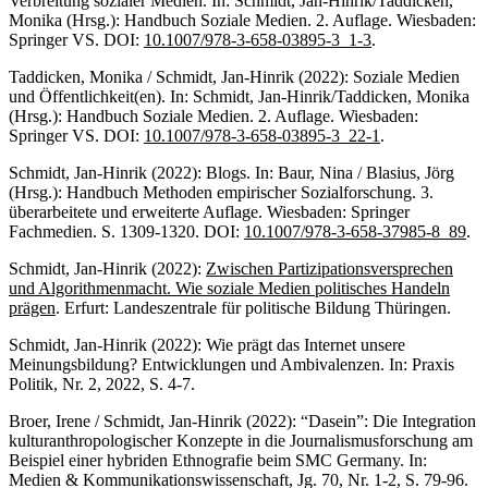
Verbreitung sozialer Medien. In: Schmidt, Jan-Hinrik/Taddicken,
Monika (Hrsg.): Handbuch Soziale Medien. 2. Auflage. Wiesbaden:
Springer VS. DOI:
10.1007/978-3-658-03895-3_1-3
.
Taddicken, Monika / Schmidt, Jan-Hinrik (2022): Soziale Medien
und Öffentlichkeit(en). In: Schmidt, Jan-Hinrik/Taddicken, Monika
(Hrsg.): Handbuch Soziale Medien. 2. Auflage. Wiesbaden:
Springer VS. DOI:
10.1007/978-3-658-03895-3_22-1
.
Schmidt, Jan-Hinrik (2022): Blogs. In: Baur, Nina / Blasius, Jörg
(Hrsg.): Handbuch Methoden empirischer Sozialforschung. 3.
überarbeitete und erweiterte Auflage. Wiesbaden: Springer
Fachmedien. S. 1309-1320. DOI:
10.1007/978-3-658-37985-8_89
.
Schmidt, Jan-Hinrik (2022):
Zwischen Partizipationsversprechen
und Algorithmenmacht. Wie soziale Medien politisches Handeln
prägen
. Erfurt: Landeszentrale für politische Bildung Thüringen.
Schmidt, Jan-Hinrik (2022): Wie prägt das Internet unsere
Meinungsbildung? Entwicklungen und Ambivalenzen. In: Praxis
Politik, Nr. 2, 2022, S. 4-7.
Broer, Irene / Schmidt, Jan-Hinrik (2022): “Dasein”: Die Integration
kulturanthropologischer Konzepte in die Journalismusforschung am
Beispiel einer hybriden Ethnografie beim SMC Germany. In:
Medien & Kommunikationswissenschaft, Jg. 70, Nr. 1-2, S. 79-96.