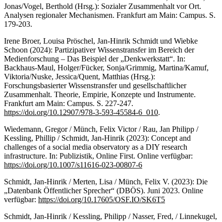
Jonas/Vogel, Berthold (Hrsg.): Sozialer Zusammenhalt vor Ort.
Analysen regionaler Mechanismen. Frankfurt am Main: Campus. S.
179-203.
Irene Broer, Louisa Pröschel, Jan-Hinrik Schmidt und Wiebke
Schoon (2024): Partizipativer Wissenstransfer im Bereich der
Medienforschung – Das Beispiel der „Denkwerkstatt“. In:
Backhaus-Maul, Holger/Fücker, Sonja/Grimmig, Martina/Kamuf,
Viktoria/Nuske, Jessica/Quent, Matthias (Hrsg.):
Forschungsbasierter Wissenstransfer und gesellschaftlicher
Zusammenhalt. Theorie, Empirie, Konzepte und Instrumente.
Frankfurt am Main: Campus. S. 227-247.
https://doi.org/10.12907/978-3-593-45584-6_010
.
Wiedemann, Gregor / Münch, Felix Victor / Rau, Jan Philipp /
Kessling, Phillip / Schmidt, Jan-Hinrik (2023): Concept and
challenges of a social media observatory as a DIY research
infrastructure. In: Publizistik, Online First. Online verfügbar:
https://doi.org/10.1007/s11616-023-00807-6
Schmidt, Jan-Hinrik / Merten, Lisa / Münch, Felix V. (2023): Die
„Datenbank Öffentlicher Sprecher“ (DBÖS). Juni 2023. Online
verfügbar:
https://doi.org/10.17605/OSF.IO/SK6T5
Schmidt, Jan-Hinrik / Kessling, Philipp / Nasser, Fred, / Linnekugel,