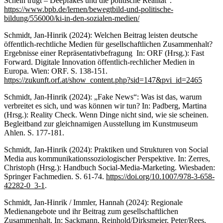
Schein trügt – Deepfakes und die politische Realität“.
https://www.bpb.de/lernen/bewegtbild-und-politische-
bildung/556000/ki-in-den-sozialen-medien/
Schmidt, Jan-Hinrik (2024): Welchen Beitrag leisten deutsche
öffentlich-rechtliche Medien für gesellschaftlichen Zusammenhalt?
Ergebnisse einer Repräsentativbefragung In: ORF (Hrsg.): Fast
Forward. Digitale Innovation öffentlich-rechlicher Medien in
Europa. Wien: ORF. S. 138-151.
https://zukunft.orf.at/show_content.php?sid=147&pvi_id=2465
Schmidt, Jan-Hinrik (2024): „Fake News“: Was ist das, warum
verbreitet es sich, und was können wir tun? In: Padberg, Martina
(Hrsg.): Reality Check. Wenn Dinge nicht sind, wie sie scheinen.
Begleitband zur gleichnamigen Ausstellung im Kunstmuseum
Ahlen. S. 177-181.
Schmidt, Jan-Hinrik (2024): Praktiken und Strukturen von Social
Media aus kommunikationssoziologischer Perspektive. In: Zerres,
Christoph (Hrsg.): Handbuch Social-Media-Marketing. Wiesbaden:
Springer Fachmedien. S. 61-74.
https://doi.org/10.1007/978-3-658-
42282-0_3-1
.
Schmidt, Jan-Hinrik / Immler, Hannah (2024): Regionale
Medienangebote und ihr Beitrag zum gesellschaftlichen
Zusammenhalt. In: Sackmann, Reinhold/Dirksmeier, Peter/Rees,