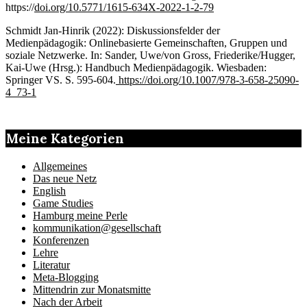
https://
doi.org/10.5771/1615-634X-2022-1-2-79
Schmidt Jan-Hinrik (2022): Diskussionsfelder der
Medienpädagogik: Onlinebasierte Gemeinschaften, Gruppen und
soziale Netzwerke. In: Sander, Uwe/von Gross, Friederike/Hugger,
Kai-Uwe (Hrsg.): Handbuch Medienpädagogik. Wiesbaden:
Springer VS. S. 595-604.
https://doi.org/10.1007/978-3-658-25090-
4_73-1
Meine Kategorien
Allgemeines
Das neue Netz
English
Game Studies
Hamburg meine Perle
kommunikation@gesellschaft
Konferenzen
Lehre
Literatur
Meta-Blogging
Mittendrin zur Monatsmitte
Nach der Arbeit