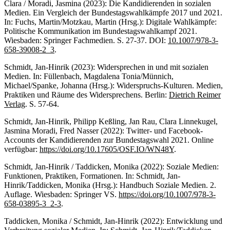
Clara / Moradi, Jasmina (2023): Die Kandidierenden in sozialen
Medien. Ein Vergleich der Bundestagswahlkämpfe 2017 und 2021.
In: Fuchs, Martin/Motzkau, Martin (Hrsg.): Digitale Wahlkämpfe:
Politische Kommunikation im Bundestagswahlkampf 2021.
Wiesbaden: Springer Fachmedien. S. 27-37. DOI:
10.1007/978-3-
658-39008-2_3
.
Schmidt, Jan-Hinrik (2023): Widersprechen in und mit sozialen
Medien. In: Füllenbach, Magdalena Tonia/Münnich,
Michael/Spanke, Johanna (Hrsg.): Widerspruchs-Kulturen. Medien,
Praktiken und Räume des Widersprechens. Berlin:
Dietrich Reimer
Verlag
. S. 57-64.
Schmidt, Jan-Hinrik, Philipp Keßling, Jan Rau, Clara Linnekugel,
Jasmina Moradi, Fred Nasser (2022): Twitter- und Facebook-
Accounts der Kandidierenden zur Bundestagswahl 2021. Online
verfügbar:
https://doi.org/10.17605/OSF.IO/WN48Y
.
Schmidt, Jan-Hinrik / Taddicken, Monika (2022): Soziale Medien:
Funktionen, Praktiken, Formationen. In: Schmidt, Jan-
Hinrik/Taddicken, Monika (Hrsg.): Handbuch Soziale Medien. 2.
Auflage. Wiesbaden: Springer VS.
https://doi.org/10.1007/978-3-
658-03895-3_2-3
.
Taddicken, Monika / Schmidt, Jan-Hinrik (2022): Entwicklung und