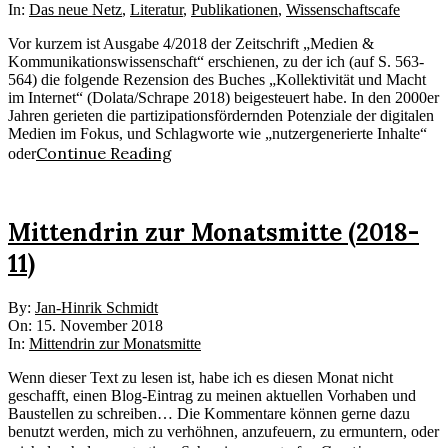
28
In:
Das neue Netz
,
Literatur
,
Publikationen
,
Wissenschaftscafe
Vor kurzem ist Ausgabe 4/2018 der Zeitschrift „Medien &
Kommunikationswissenschaft“ erschienen, zu der ich (auf S. 563-
564) die folgende Rezension des Buches „Kollektivität und Macht
im Internet“ (Dolata/Schrape 2018) beigesteuert habe. In den 2000er
Jahren gerieten die partizipationsfördernden Potenziale der digitalen
Medien im Fokus, und Schlagworte wie „nutzergenerierte Inhalte“
Continue Reading
oder
Mittendrin zur Monatsmitte (2018-
11)
2018-
By:
Jan-Hinrik Schmidt
11-
On:
15. November 2018
15
In:
Mittendrin zur Monatsmitte
Wenn dieser Text zu lesen ist, habe ich es diesen Monat nicht
geschafft, einen Blog-Eintrag zu meinen aktuellen Vorhaben und
Baustellen zu schreiben… Die Kommentare können gerne dazu
benutzt werden, mich zu verhöhnen, anzufeuern, zu ermuntern, oder