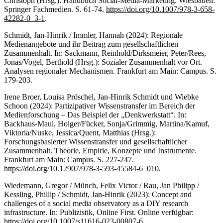
Christoph (Hrsg.): Handbuch Social-Media-Marketing. Wiesbaden:
Springer Fachmedien. S. 61-74.
https://doi.org/10.1007/978-3-658-
42282-0_3-1
.
Schmidt, Jan-Hinrik / Immler, Hannah (2024): Regionale
Medienangebote und ihr Beitrag zum gesellschaftlichen
Zusammenhalt. In: Sackmann, Reinhold/Dirksmeier, Peter/Rees,
Jonas/Vogel, Berthold (Hrsg.): Sozialer Zusammenhalt vor Ort.
Analysen regionaler Mechanismen. Frankfurt am Main: Campus. S.
179-203.
Irene Broer, Louisa Pröschel, Jan-Hinrik Schmidt und Wiebke
Schoon (2024): Partizipativer Wissenstransfer im Bereich der
Medienforschung – Das Beispiel der „Denkwerkstatt“. In:
Backhaus-Maul, Holger/Fücker, Sonja/Grimmig, Martina/Kamuf,
Viktoria/Nuske, Jessica/Quent, Matthias (Hrsg.):
Forschungsbasierter Wissenstransfer und gesellschaftlicher
Zusammenhalt. Theorie, Empirie, Konzepte und Instrumente.
Frankfurt am Main: Campus. S. 227-247.
https://doi.org/10.12907/978-3-593-45584-6_010
.
Wiedemann, Gregor / Münch, Felix Victor / Rau, Jan Philipp /
Kessling, Phillip / Schmidt, Jan-Hinrik (2023): Concept and
challenges of a social media observatory as a DIY research
infrastructure. In: Publizistik, Online First. Online verfügbar:
https://doi.org/10.1007/s11616-023-00807-6