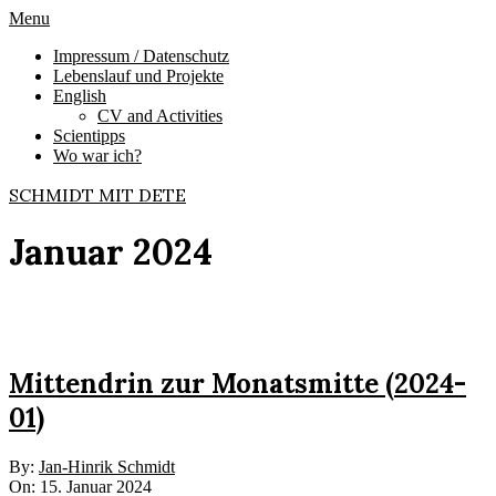
Skip
Primary
Menu
to
Navigation
Impressum / Datenschutz
content
Menu
Lebenslauf und Projekte
English
CV and Activities
Scientipps
Wo war ich?
SCHMIDT MIT DETE
Januar 2024
Mittendrin zur Monatsmitte (2024-
01)
2024-
By:
Jan-Hinrik Schmidt
01-
On:
15. Januar 2024