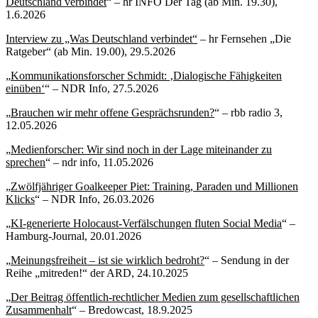
Deutschland verbindet
“ – hr INFO Der Tag (ab Min. 19.30),
1.6.2026
Interview zu „Was Deutschland verbindet“
– hr Fernsehen „Die
Ratgeber“ (ab Min. 19.00), 29.5.2026
„
Kommunikationsforscher Schmidt: ‚Dialogische Fähigkeiten
einüben‘
“ – NDR Info, 27.5.2026
„
Brauchen wir mehr offene Gesprächsrunden?
“ – rbb radio 3,
12.05.2026
„
Medienforscher: Wir sind noch in der Lage miteinander zu
sprechen
“ – ndr info, 11.05.2026
„
Zwölfjähriger Goalkeeper Piet: Training, Paraden und Millionen
Klicks
“ – NDR Info, 26.03.2026
„
KI-generierte Holocaust-Verfälschungen fluten Social Media
“ –
Hamburg-Journal, 20.01.2026
„
Meinungsfreiheit – ist sie wirklich bedroht?
“ – Sendung in der
Reihe „mitreden!“ der ARD, 24.10.2025
„
Der Beitrag öffentlich-rechtlicher Medien zum gesellschaftlichen
Zusammenhalt
“ – Bredowcast, 18.9.2025