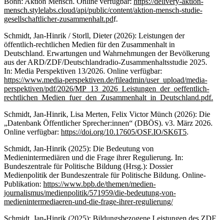
Bonn: Aktion Mensch. Online verfügbar:
https://delivery-aktion-
mensch.stylelabs.cloud/api/public/content/aktion-mensch-studie-
gesellschaftlicher-zusammenhalt.pd
f.
Schmidt, Jan-Hinrik / Storll, Dieter (2026): Leistungen der
öffentlich-rechtlichen Medien für den Zusammenhalt in
Deutschland. Erwartungen und Wahrnehmungen der Bevölkerung
aus der ARD/ZDF/Deutschlandradio-Zusammenhaltsstudie 2025.
In: Media Perspektiven 13/2026. Online verfügbar:
https://www.media-perspektiven.de/fileadmin/user_upload/media-
perspektiven/pdf/2026/MP_13_2026_Leistungen_der_oeffentlich-
rechtlichen_Medien_fuer_den_Zusammenhalt_in_Deutschland.pdf.
Schmidt, Jan-Hinrik, Lisa Merten, Felix Victor Münch (2026): Die
„Datenbank Öffentlicher Sprecher:innen“ (DBÖS). v3. März 2026.
Online verfügbar:
https://doi.org/10.17605/OSF.IO/SK6T5
.
Schmidt, Jan-Hinrik (2025): Die Bedeutung von
Medienintermediären und die Frage ihrer Regulierung. In:
Bundeszentrale für Politische Bildung (Hrsg.): Dossier
Medienpolitik der Bundeszentrale für Politische Bildung. Online-
Publikation:
https://www.bpb.de/themen/medien-
journalismus/medienpolitik/571959/die-bedeutung-von-
medienintermediaeren-und-die-frage-ihrer-regulierung/
Schmidt, Jan-Hinrik (2025): Bildungsbezogene Leistungen des ZDF