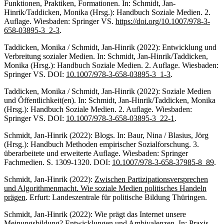
Funktionen, Praktiken, Formationen. In: Schmidt, Jan-
Hinrik/Taddicken, Monika (Hrsg.): Handbuch Soziale Medien. 2.
Auflage. Wiesbaden: Springer VS.
https://doi.org/10.1007/978-3-
658-03895-3_2-3
.
Taddicken, Monika / Schmidt, Jan-Hinrik (2022): Entwicklung und
Verbreitung sozialer Medien. In: Schmidt, Jan-Hinrik/Taddicken,
Monika (Hrsg.): Handbuch Soziale Medien. 2. Auflage. Wiesbaden:
Springer VS. DOI:
10.1007/978-3-658-03895-3_1-3
.
Taddicken, Monika / Schmidt, Jan-Hinrik (2022): Soziale Medien
und Öffentlichkeit(en). In: Schmidt, Jan-Hinrik/Taddicken, Monika
(Hrsg.): Handbuch Soziale Medien. 2. Auflage. Wiesbaden:
Springer VS. DOI:
10.1007/978-3-658-03895-3_22-1
.
Schmidt, Jan-Hinrik (2022): Blogs. In: Baur, Nina / Blasius, Jörg
(Hrsg.): Handbuch Methoden empirischer Sozialforschung. 3.
überarbeitete und erweiterte Auflage. Wiesbaden: Springer
Fachmedien. S. 1309-1320. DOI:
10.1007/978-3-658-37985-8_89
.
Schmidt, Jan-Hinrik (2022):
Zwischen Partizipationsversprechen
und Algorithmenmacht. Wie soziale Medien politisches Handeln
prägen
. Erfurt: Landeszentrale für politische Bildung Thüringen.
Schmidt, Jan-Hinrik (2022): Wie prägt das Internet unsere
Meinungsbildung? Entwicklungen und Ambivalenzen. In: Praxis