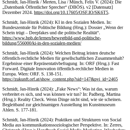
Schmidt, Jan-Hinrik / Merten, Lisa / Münch, Felix V. (2024): Die
„Datenbank Öffentlicher Sprecher“ (DBÖS). v2 [Datensatz]
Dezember 2024.
https://doi.org/10.17605/OSF.IO/SK6T5
.
Schmidt, Jan-Hinrik (2024): KI in den Sozialen Medien. In:
Bundeszentrale für Politische Bildung (Hrsg.): Dossier „Wenn der
Schein trügt – Deepfakes und die politische Realität“.
https://www.bpb.de/lernen/bewegtbild-und-politische-
bildung/556000/ki-in-den-sozialen-medien/
Schmidt, Jan-Hinrik (2024): Welchen Beitrag leisten deutsche
öffentlich-rechtliche Medien für gesellschaftlichen Zusammenhalt?
Ergebnisse einer Repräsentativbefragung In: ORF (Hrsg.): Fast
Forward. Digitale Innovation öffentlich-rechlicher Medien in
Europa. Wien: ORF. S. 138-151.
https://zukunft.orf.at/show_content.php?sid=147&pvi_id=2465
Schmidt, Jan-Hinrik (2024): „Fake News“: Was ist das, warum
verbreitet es sich, und was können wir tun? In: Padberg, Martina
(Hrsg.): Reality Check. Wenn Dinge nicht sind, wie sie scheinen.
Begleitband zur gleichnamigen Ausstellung im Kunstmuseum
Ahlen. S. 177-181.
Schmidt, Jan-Hinrik (2024): Praktiken und Strukturen von Social
Media aus kommunikationssoziologischer Perspektive. In: Zerres,