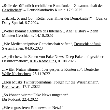
„
Rolle des öffentlich-rechtlichen Rundfunks – Zusammenhalt der
Gesellschaft
“ – Deutschlandradio Kultur, 17.9.2025
„
TikTok, X und Co – Retter oder Killer der Demokratie?
“ – Quarks
Daily Special, 6.7.2024
„
Woher kommt eigentlich das Internet?
„, Aha! History – Zehn
Minuten Geschichte, 14.10.2023
„Wie Medienereignisse Gemeinschaft stiften“,
Deutschlandfunk
Systemfragen
, 04.05.2023
„Aprilscherze in Zeiten von Fake News, Deep Fake und gezielter
Desinformation“,
RBB Radio Eins
, 01.04.2023
„Twitter-Nutzer stimmen über gesperrte Konten ab“,
Deutsche
Welle Nachrichten
, 25.11.2022
„Elon Musks Twitterübernahme: Folgen für die Wissenschaft“,
Bredowcast
, 17.11.2022
„So können wir mit Fake News umgehen“
t3n-Podcast,
22.4.2022
„Wieso grassieren Fakenews im Netz?“