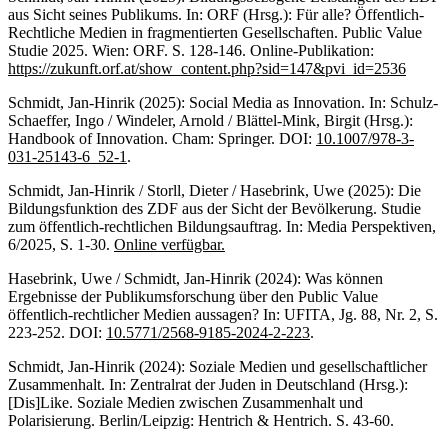
aus Sicht seines Publikums. In: ORF (Hrsg.): Für alle? Öffentlich-
Rechtliche Medien in fragmentierten Gesellschaften. Public Value
Studie 2025. Wien: ORF. S. 128-146. Online-Publikation:
https://zukunft.orf.at/show_content.php?sid=147&pvi_id=2536
Schmidt, Jan-Hinrik (2025): Social Media as Innovation. In: Schulz-
Schaeffer, Ingo / Windeler, Arnold / Blättel-Mink, Birgit (Hrsg.):
Handbook of Innovation. Cham: Springer. DOI:
10.1007/978-3-
031-25143-6_52-1
.
Schmidt, Jan-Hinrik / Storll, Dieter / Hasebrink, Uwe (2025): Die
Bildungsfunktion des ZDF aus der Sicht der Bevölkerung. Studie
zum öffentlich-rechtlichen Bildungsauftrag. In: Media Perspektiven,
6/2025, S. 1-30.
Online verfügbar.
Hasebrink, Uwe / Schmidt, Jan-Hinrik (2024): Was können
Ergebnisse der Publikumsforschung über den Public Value
öffentlich-rechtlicher Medien aussagen? In: UFITA, Jg. 88, Nr. 2, S.
223-252. DOI:
10.5771/2568-9185-2024-2-223
.
Schmidt, Jan-Hinrik (2024): Soziale Medien und gesellschaftlicher
Zusammenhalt. In: Zentralrat der Juden in Deutschland (Hrsg.):
[Dis]Like. Soziale Medien zwischen Zusammenhalt und
Polarisierung. Berlin/Leipzig: Hentrich & Hentrich. S. 43-60.