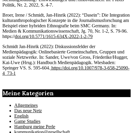
Politik, Nr. 2, 2022, S. 4-7.
Broer, Irene / Schmidt, Jan-Hinrik (2022): “Dasein”: Die Integration
kulturanthropologischer Konzepte in die Journalismusforschung am
Beispiel einer hybriden Ethnografie beim SMC Germany. In:
Medien & Kommunikationswissenschaft, Jg. 70, Nr. 1-2, S. 79-96.
https://
doi.org/10.5771/1615-634X-2022-1-2-79
Schmidt Jan-Hinrik (2022): Diskussionsfelder der
Medienpädagogik: Onlinebasierte Gemeinschaften, Gruppen und
soziale Netzwerke. In: Sander, Uwe/von Gross, Friederike/Hugger,
Kai-Uwe (Hrsg.): Handbuch Medienpädagogik. Wiesbaden:
Springer VS. S. 595-604.
https://doi.org/10.1007/978-3-658-25090-
4_73-1
Meine Kategorien
Allgemeines
Das neue Netz
English
Game Studies
Hamburg meine Perle
kommunikation@gesellschaft