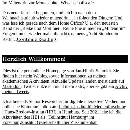
15
In:
Mittendrin zur Monatsmitte
,
Wissenschaftscafe
Das neue Jahr hat begonnen, und ich bin nach dem
Weihnachtsurlaub wieder mittendrin… in folgenden Dingen: Und
was lese ich gerade nach dem Home Office? U.a. den neuesten
Band der „Blake und Mortimer„-Reihe (die in meinen „Mittendrin“-
Folgen immer wieder mal auftaucht), namens „Acht Stunden in
Continue Reading
Berlin„.
Herzlich Willkommen!
Dies ist die persönliche Homepage von Jan-Hinrik Schmidt. Sie
finden hier mein Weblog sowie Informationen zu meinen
akademischen Aktivitäten. Aktuelle Updates landen meist auch auf
Mastodon
. Twitter nutze ich nicht mehr aktiv, aber es gibt ein
Archiv
meiner Tweets
.
Ich arbeite als Senior Researcher für digitale interaktive Medien und
politische Kommunikation am
Leibniz-Institut für Medienforschung
| Hans-Bredow-Institut (HBI)
in Hamburg. Seit 2021 leite ich die
Aktivitäten des HBI als „Teilinstitut Hamburg“ im
Forschungsinstitut Gesellschaftlicher Zusammenhalt
.