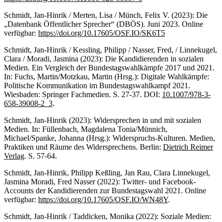
Schmidt, Jan-Hinrik / Merten, Lisa / Münch, Felix V. (2023): Die
„Datenbank Öffentlicher Sprecher“ (DBÖS). Juni 2023. Online
verfügbar:
https://doi.org/10.17605/OSF.IO/SK6T5
Schmidt, Jan-Hinrik / Kessling, Philipp / Nasser, Fred, / Linnekugel,
Clara / Moradi, Jasmina (2023): Die Kandidierenden in sozialen
Medien. Ein Vergleich der Bundestagswahlkämpfe 2017 und 2021.
In: Fuchs, Martin/Motzkau, Martin (Hrsg.): Digitale Wahlkämpfe:
Politische Kommunikation im Bundestagswahlkampf 2021.
Wiesbaden: Springer Fachmedien. S. 27-37. DOI:
10.1007/978-3-
658-39008-2_3
.
Schmidt, Jan-Hinrik (2023): Widersprechen in und mit sozialen
Medien. In: Füllenbach, Magdalena Tonia/Münnich,
Michael/Spanke, Johanna (Hrsg.): Widerspruchs-Kulturen. Medien,
Praktiken und Räume des Widersprechens. Berlin:
Dietrich Reimer
Verlag
. S. 57-64.
Schmidt, Jan-Hinrik, Philipp Keßling, Jan Rau, Clara Linnekugel,
Jasmina Moradi, Fred Nasser (2022): Twitter- und Facebook-
Accounts der Kandidierenden zur Bundestagswahl 2021. Online
verfügbar:
https://doi.org/10.17605/OSF.IO/WN48Y
.
Schmidt, Jan-Hinrik / Taddicken, Monika (2022): Soziale Medien: