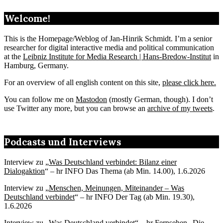
Welcome!
This is the Homepage/Weblog of Jan-Hinrik Schmidt. I’m a senior
researcher for digital interactive media and political communication
at the
Leibniz Institute for Media Research | Hans-Bredow-Institut
in
Hamburg, Germany.
For an overview of all english content on this site,
please click here.
You can follow me on
Mastodon
(mostly German, though). I don’t
use Twitter any more, but you can browse an
archive of my tweets
.
Podcasts und Interviews
Interview zu „
Was Deutschland verbindet: Bilanz einer
Dialogaktion
“ – hr INFO Das Thema (ab Min. 14.00), 1.6.2026
Interview zu „
Menschen, Meinungen, Miteinander – Was
Deutschland verbindet
“ – hr INFO Der Tag (ab Min. 19.30),
1.6.2026
Interview zu „Was Deutschland verbindet“
– hr Fernsehen „Die