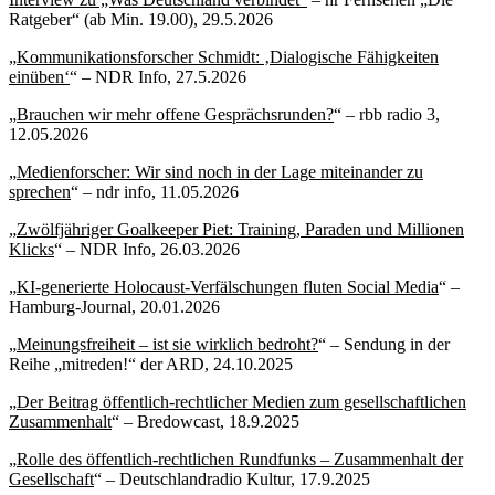
Ratgeber“ (ab Min. 19.00), 29.5.2026
„
Kommunikationsforscher Schmidt: ‚Dialogische Fähigkeiten
einüben‘
“ – NDR Info, 27.5.2026
„
Brauchen wir mehr offene Gesprächsrunden?
“ – rbb radio 3,
12.05.2026
„
Medienforscher: Wir sind noch in der Lage miteinander zu
sprechen
“ – ndr info, 11.05.2026
„
Zwölfjähriger Goalkeeper Piet: Training, Paraden und Millionen
Klicks
“ – NDR Info, 26.03.2026
„
KI-generierte Holocaust-Verfälschungen fluten Social Media
“ –
Hamburg-Journal, 20.01.2026
„
Meinungsfreiheit – ist sie wirklich bedroht?
“ – Sendung in der
Reihe „mitreden!“ der ARD, 24.10.2025
„
Der Beitrag öffentlich-rechtlicher Medien zum gesellschaftlichen
Zusammenhalt
“ – Bredowcast, 18.9.2025
„
Rolle des öffentlich-rechtlichen Rundfunks – Zusammenhalt der
Gesellschaft
“ – Deutschlandradio Kultur, 17.9.2025