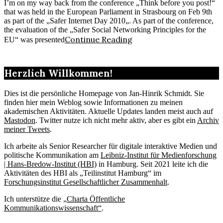
I’m on my way back from the conference „Think before you post!“
that was held in the European Parliament in Strasbourg on Feb 9th
as part of the „Safer Internet Day 2010„. As part of the conference,
the evaluation of the „Safer Social Networking Principles for the
Continue Reading
EU“ was presented
Herzlich Willkommen!
Dies ist die persönliche Homepage von Jan-Hinrik Schmidt. Sie
finden hier mein Weblog sowie Informationen zu meinen
akademischen Aktivitäten. Aktuelle Updates landen meist auch auf
Mastodon
. Twitter nutze ich nicht mehr aktiv, aber es gibt ein
Archiv
meiner Tweets
.
Ich arbeite als Senior Researcher für digitale interaktive Medien und
politische Kommunikation am
Leibniz-Institut für Medienforschung
| Hans-Bredow-Institut (HBI)
in Hamburg. Seit 2021 leite ich die
Aktivitäten des HBI als „Teilinstitut Hamburg“ im
Forschungsinstitut Gesellschaftlicher Zusammenhalt
.
Ich unterstütze die „
Charta Öffentliche
Kommunikationswissenschaft“
.