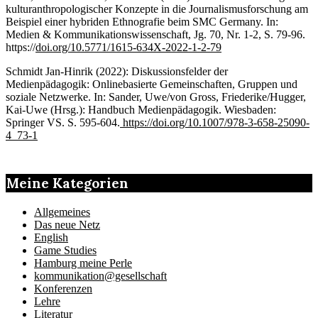
kulturanthropologischer Konzepte in die Journalismusforschung am
Beispiel einer hybriden Ethnografie beim SMC Germany. In:
Medien & Kommunikationswissenschaft, Jg. 70, Nr. 1-2, S. 79-96.
https://
doi.org/10.5771/1615-634X-2022-1-2-79
Schmidt Jan-Hinrik (2022): Diskussionsfelder der
Medienpädagogik: Onlinebasierte Gemeinschaften, Gruppen und
soziale Netzwerke. In: Sander, Uwe/von Gross, Friederike/Hugger,
Kai-Uwe (Hrsg.): Handbuch Medienpädagogik. Wiesbaden:
Springer VS. S. 595-604.
https://doi.org/10.1007/978-3-658-25090-
4_73-1
Meine Kategorien
Allgemeines
Das neue Netz
English
Game Studies
Hamburg meine Perle
kommunikation@gesellschaft
Konferenzen
Lehre
Literatur