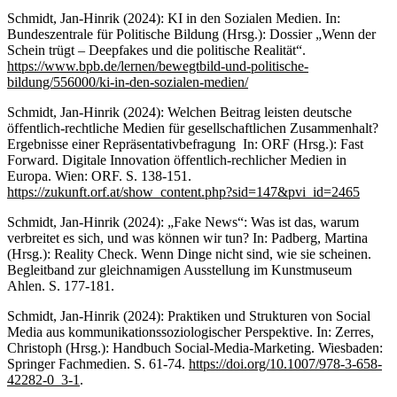
Schmidt, Jan-Hinrik (2024): KI in den Sozialen Medien. In:
Bundeszentrale für Politische Bildung (Hrsg.): Dossier „Wenn der
Schein trügt – Deepfakes und die politische Realität“.
https://www.bpb.de/lernen/bewegtbild-und-politische-
bildung/556000/ki-in-den-sozialen-medien/
Schmidt, Jan-Hinrik (2024): Welchen Beitrag leisten deutsche
öffentlich-rechtliche Medien für gesellschaftlichen Zusammenhalt?
Ergebnisse einer Repräsentativbefragung In: ORF (Hrsg.): Fast
Forward. Digitale Innovation öffentlich-rechlicher Medien in
Europa. Wien: ORF. S. 138-151.
https://zukunft.orf.at/show_content.php?sid=147&pvi_id=2465
Schmidt, Jan-Hinrik (2024): „Fake News“: Was ist das, warum
verbreitet es sich, und was können wir tun? In: Padberg, Martina
(Hrsg.): Reality Check. Wenn Dinge nicht sind, wie sie scheinen.
Begleitband zur gleichnamigen Ausstellung im Kunstmuseum
Ahlen. S. 177-181.
Schmidt, Jan-Hinrik (2024): Praktiken und Strukturen von Social
Media aus kommunikationssoziologischer Perspektive. In: Zerres,
Christoph (Hrsg.): Handbuch Social-Media-Marketing. Wiesbaden:
Springer Fachmedien. S. 61-74.
https://doi.org/10.1007/978-3-658-
42282-0_3-1
.