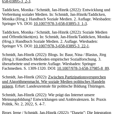
658-03895-3_2-3
.
Taddicken, Monika / Schmidt, Jan-Hinrik (2022): Entwicklung und
Verbreitung sozialer Medien. In: Schmidt, Jan-Hinrik/Taddicken,
Monika (Hrsg.): Handbuch Soziale Medien. 2. Auflage. Wiesbaden:
Springer VS. DOI:
10.1007/978-3-658-03895-3_1-3
.
Taddicken, Monika / Schmidt, Jan-Hinrik (2022): Soziale Medien
und Öffentlichkeit(en). In: Schmidt, Jan-Hinrik/Taddicken, Monika
(Hrsg.): Handbuch Soziale Medien. 2. Auflage. Wiesbaden:
Springer VS. DOI:
10.1007/978-3-658-03895-3_22-1
.
Schmidt, Jan-Hinrik (2022): Blogs. In: Baur, Nina / Blasius, Jörg
(Hrsg.): Handbuch Methoden empirischer Sozialforschung. 3.
überarbeitete und erweiterte Auflage. Wiesbaden: Springer
Fachmedien. S. 1309-1320. DOI:
10.1007/978-3-658-37985-8_89
.
Schmidt, Jan-Hinrik (2022):
Zwischen Partizipationsversprechen
und Algorithmenmacht. Wie soziale Medien politisches Handeln
prägen
. Erfurt: Landeszentrale für politische Bildung Thüringen.
Schmidt, Jan-Hinrik (2022): Wie prägt das Internet unsere
Meinungsbildung? Entwicklungen und Ambivalenzen. In: Praxis
Politik, Nr. 2, 2022, S. 4-7.
Broer, Irene / Schmidt, Jan-Hinrik (2022): “Dasein”: Die Integration