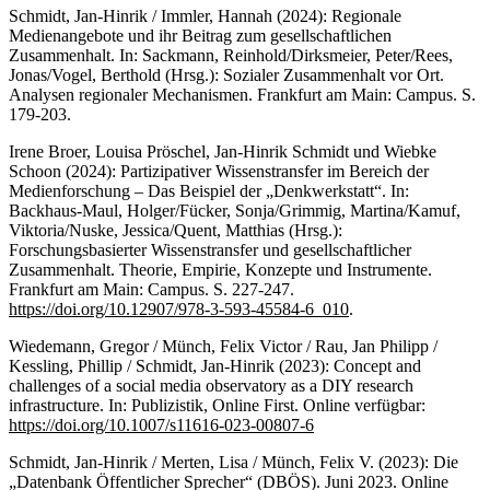
Schmidt, Jan-Hinrik / Immler, Hannah (2024): Regionale
Medienangebote und ihr Beitrag zum gesellschaftlichen
Zusammenhalt. In: Sackmann, Reinhold/Dirksmeier, Peter/Rees,
Jonas/Vogel, Berthold (Hrsg.): Sozialer Zusammenhalt vor Ort.
Analysen regionaler Mechanismen. Frankfurt am Main: Campus. S.
179-203.
Irene Broer, Louisa Pröschel, Jan-Hinrik Schmidt und Wiebke
Schoon (2024): Partizipativer Wissenstransfer im Bereich der
Medienforschung – Das Beispiel der „Denkwerkstatt“. In:
Backhaus-Maul, Holger/Fücker, Sonja/Grimmig, Martina/Kamuf,
Viktoria/Nuske, Jessica/Quent, Matthias (Hrsg.):
Forschungsbasierter Wissenstransfer und gesellschaftlicher
Zusammenhalt. Theorie, Empirie, Konzepte und Instrumente.
Frankfurt am Main: Campus. S. 227-247.
https://doi.org/10.12907/978-3-593-45584-6_010
.
Wiedemann, Gregor / Münch, Felix Victor / Rau, Jan Philipp /
Kessling, Phillip / Schmidt, Jan-Hinrik (2023): Concept and
challenges of a social media observatory as a DIY research
infrastructure. In: Publizistik, Online First. Online verfügbar:
https://doi.org/10.1007/s11616-023-00807-6
Schmidt, Jan-Hinrik / Merten, Lisa / Münch, Felix V. (2023): Die
„Datenbank Öffentlicher Sprecher“ (DBÖS). Juni 2023. Online