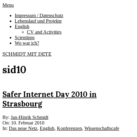
Skip
Primary
Menu
to
Navigation
Impressum / Datenschutz
content
Menu
Lebenslauf und Projekte
English
CV and Activities
Scientipps
Wo war ich?
SCHMIDT MIT DETE
sid10
Safer Internet Day 2010 in
Strasbourg
2010-
By:
Jan-Hinrik Schmidt
02-
On:
10. Februar 2010
10
In:
Das neue Netz
,
English
,
Konferenzen
,
Wissenschaftscafe