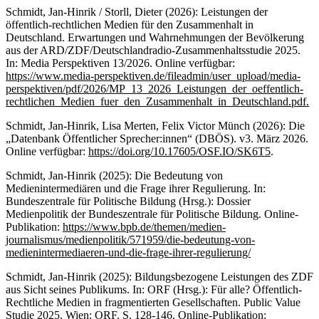
Schmidt, Jan-Hinrik / Storll, Dieter (2026): Leistungen der
öffentlich-rechtlichen Medien für den Zusammenhalt in
Deutschland. Erwartungen und Wahrnehmungen der Bevölkerung
aus der ARD/ZDF/Deutschlandradio-Zusammenhaltsstudie 2025.
In: Media Perspektiven 13/2026. Online verfügbar:
https://www.media-perspektiven.de/fileadmin/user_upload/media-
perspektiven/pdf/2026/MP_13_2026_Leistungen_der_oeffentlich-
rechtlichen_Medien_fuer_den_Zusammenhalt_in_Deutschland.pdf.
Schmidt, Jan-Hinrik, Lisa Merten, Felix Victor Münch (2026): Die
„Datenbank Öffentlicher Sprecher:innen“ (DBÖS). v3. März 2026.
Online verfügbar:
https://doi.org/10.17605/OSF.IO/SK6T5
.
Schmidt, Jan-Hinrik (2025): Die Bedeutung von
Medienintermediären und die Frage ihrer Regulierung. In:
Bundeszentrale für Politische Bildung (Hrsg.): Dossier
Medienpolitik der Bundeszentrale für Politische Bildung. Online-
Publikation:
https://www.bpb.de/themen/medien-
journalismus/medienpolitik/571959/die-bedeutung-von-
medienintermediaeren-und-die-frage-ihrer-regulierung/
Schmidt, Jan-Hinrik (2025): Bildungsbezogene Leistungen des ZDF
aus Sicht seines Publikums. In: ORF (Hrsg.): Für alle? Öffentlich-
Rechtliche Medien in fragmentierten Gesellschaften. Public Value
Studie 2025. Wien: ORF. S. 128-146. Online-Publikation: