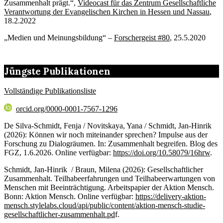
Zusammenhalt prägt.“,
Videocast für das Zentrum Gesellschaftliche
Verantwortung der Evangelischen Kirchen in Hessen und Nassau
,
18.2.2022
„Medien und Meinungsbildung“ –
Forschergeist #80
, 25.5.2020
Jüngste Publikationen
Vollständige Publikationsliste
orcid.org/0000-0001-7567-1296
De Silva-Schmidt, Fenja / Novitskaya, Yana / Schmidt, Jan-Hinrik
(2026): Können wir noch miteinander sprechen? Impulse aus der
Forschung zu Dialogräumen. In: Zusammenhalt begreifen. Blog des
FGZ, 1.6.2026. Online verfügbar:
https://doi.org/10.58079/16hrw
.
Schmidt, Jan-Hinrik / Braun, Milena (2026): Gesellschaftlicher
Zusammenhalt. Teilhabeerfahrungen und Teilhabeerwartungen von
Menschen mit Beeinträchtigung. Arbeitspapier der Aktion Mensch.
Bonn: Aktion Mensch. Online verfügbar:
https://delivery-aktion-
mensch.stylelabs.cloud/api/public/content/aktion-mensch-studie-
gesellschaftlicher-zusammenhalt.pd
f.