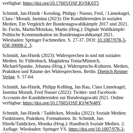
verfügbar:
https://doi.org/10.17605/OSF.IO/SK6T5
Schmidt, Jan-Hinrik / Kessling, Philipp / Nasser, Fred, / Linnekugel,
Clara / Moradi, Jasmina (2023): Die Kandidierenden in sozialen
Medien. Ein Vergleich der Bundestagswahlkämpfe 2017 und 2021.
In: Fuchs, Martin/Motzkau, Martin (Hrsg.): Digitale Wahlkämpfe:
Politische Kommunikation im Bundestagswahlkampf 2021.
Wiesbaden: Springer Fachmedien. S. 27-37. DOI:
10.1007/978-3-
658-39008-2_3
.
Schmidt, Jan-Hinrik (2023): Widersprechen in und mit sozialen
Medien. In: Füllenbach, Magdalena Tonia/Münnich,
Michael/Spanke, Johanna (Hrsg.): Widerspruchs-Kulturen. Medien,
Praktiken und Räume des Widersprechens. Berlin:
Dietrich Reimer
Verlag
. S. 57-64.
Schmidt, Jan-Hinrik, Philipp Keßling, Jan Rau, Clara Linnekugel,
Jasmina Moradi, Fred Nasser (2022): Twitter- und Facebook-
Accounts der Kandidierenden zur Bundestagswahl 2021. Online
verfügbar:
https://doi.org/10.17605/OSF.IO/WN48Y
.
Schmidt, Jan-Hinrik / Taddicken, Monika (2022): Soziale Medien:
Funktionen, Praktiken, Formationen. In: Schmidt, Jan-
Hinrik/Taddicken, Monika (Hrsg.): Handbuch Soziale Medien. 2.
Auflage. Wiesbaden: Springer VS.
https://doi.org/10.1007/978-3-