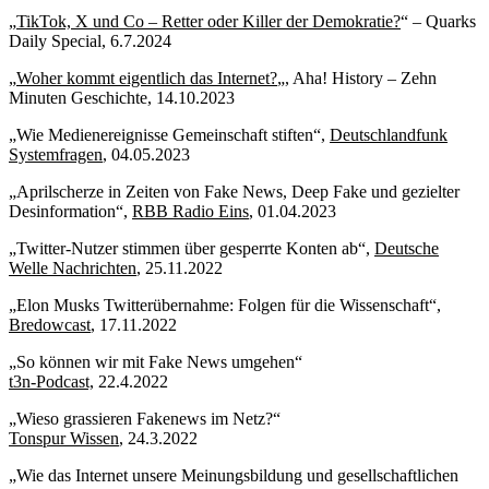
„
TikTok, X und Co – Retter oder Killer der Demokratie?
“ – Quarks
Daily Special, 6.7.2024
„
Woher kommt eigentlich das Internet?
„, Aha! History – Zehn
Minuten Geschichte, 14.10.2023
„Wie Medienereignisse Gemeinschaft stiften“,
Deutschlandfunk
Systemfragen
, 04.05.2023
„Aprilscherze in Zeiten von Fake News, Deep Fake und gezielter
Desinformation“,
RBB Radio Eins
, 01.04.2023
„Twitter-Nutzer stimmen über gesperrte Konten ab“,
Deutsche
Welle Nachrichten
, 25.11.2022
„Elon Musks Twitterübernahme: Folgen für die Wissenschaft“,
Bredowcast
, 17.11.2022
„So können wir mit Fake News umgehen“
t3n-Podcast,
22.4.2022
„Wieso grassieren Fakenews im Netz?“
Tonspur Wissen
, 24.3.2022
„Wie das Internet unsere Meinungsbildung und gesellschaftlichen