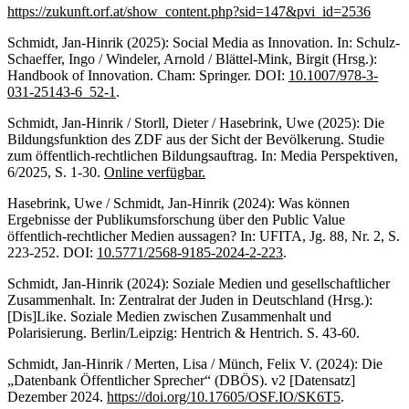
https://zukunft.orf.at/show_content.php?sid=147&pvi_id=2536
Schmidt, Jan-Hinrik (2025): Social Media as Innovation. In: Schulz-
Schaeffer, Ingo / Windeler, Arnold / Blättel-Mink, Birgit (Hrsg.):
Handbook of Innovation. Cham: Springer. DOI:
10.1007/978-3-
031-25143-6_52-1
.
Schmidt, Jan-Hinrik / Storll, Dieter / Hasebrink, Uwe (2025): Die
Bildungsfunktion des ZDF aus der Sicht der Bevölkerung. Studie
zum öffentlich-rechtlichen Bildungsauftrag. In: Media Perspektiven,
6/2025, S. 1-30.
Online verfügbar.
Hasebrink, Uwe / Schmidt, Jan-Hinrik (2024): Was können
Ergebnisse der Publikumsforschung über den Public Value
öffentlich-rechtlicher Medien aussagen? In: UFITA, Jg. 88, Nr. 2, S.
223-252. DOI:
10.5771/2568-9185-2024-2-223
.
Schmidt, Jan-Hinrik (2024): Soziale Medien und gesellschaftlicher
Zusammenhalt. In: Zentralrat der Juden in Deutschland (Hrsg.):
[Dis]Like. Soziale Medien zwischen Zusammenhalt und
Polarisierung. Berlin/Leipzig: Hentrich & Hentrich. S. 43-60.
Schmidt, Jan-Hinrik / Merten, Lisa / Münch, Felix V. (2024): Die
„Datenbank Öffentlicher Sprecher“ (DBÖS). v2 [Datensatz]
Dezember 2024.
https://doi.org/10.17605/OSF.IO/SK6T5
.