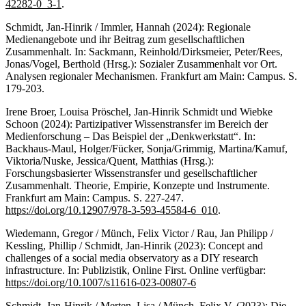
42282-0_3-1
.
Schmidt, Jan-Hinrik / Immler, Hannah (2024): Regionale
Medienangebote und ihr Beitrag zum gesellschaftlichen
Zusammenhalt. In: Sackmann, Reinhold/Dirksmeier, Peter/Rees,
Jonas/Vogel, Berthold (Hrsg.): Sozialer Zusammenhalt vor Ort.
Analysen regionaler Mechanismen. Frankfurt am Main: Campus. S.
179-203.
Irene Broer, Louisa Pröschel, Jan-Hinrik Schmidt und Wiebke
Schoon (2024): Partizipativer Wissenstransfer im Bereich der
Medienforschung – Das Beispiel der „Denkwerkstatt“. In:
Backhaus-Maul, Holger/Fücker, Sonja/Grimmig, Martina/Kamuf,
Viktoria/Nuske, Jessica/Quent, Matthias (Hrsg.):
Forschungsbasierter Wissenstransfer und gesellschaftlicher
Zusammenhalt. Theorie, Empirie, Konzepte und Instrumente.
Frankfurt am Main: Campus. S. 227-247.
https://doi.org/10.12907/978-3-593-45584-6_010
.
Wiedemann, Gregor / Münch, Felix Victor / Rau, Jan Philipp /
Kessling, Phillip / Schmidt, Jan-Hinrik (2023): Concept and
challenges of a social media observatory as a DIY research
infrastructure. In: Publizistik, Online First. Online verfügbar:
https://doi.org/10.1007/s11616-023-00807-6
Schmidt, Jan-Hinrik / Merten, Lisa / Münch, Felix V. (2023): Die