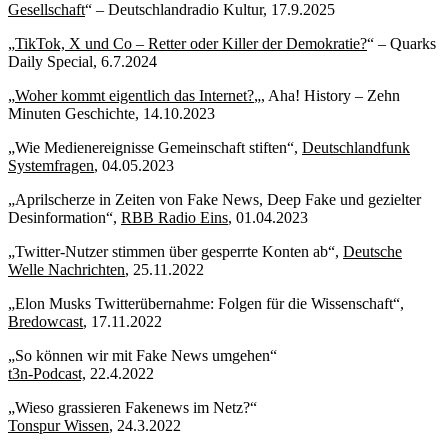
Gesellschaft
“ – Deutschlandradio Kultur, 17.9.2025
„
TikTok, X und Co – Retter oder Killer der Demokratie?
“ – Quarks
Daily Special, 6.7.2024
„
Woher kommt eigentlich das Internet?
„, Aha! History – Zehn
Minuten Geschichte, 14.10.2023
„Wie Medienereignisse Gemeinschaft stiften“,
Deutschlandfunk
Systemfragen
, 04.05.2023
„Aprilscherze in Zeiten von Fake News, Deep Fake und gezielter
Desinformation“,
RBB Radio Eins
, 01.04.2023
„Twitter-Nutzer stimmen über gesperrte Konten ab“,
Deutsche
Welle Nachrichten
, 25.11.2022
„Elon Musks Twitterübernahme: Folgen für die Wissenschaft“,
Bredowcast
, 17.11.2022
„So können wir mit Fake News umgehen“
t3n-Podcast,
22.4.2022
„Wieso grassieren Fakenews im Netz?“
Tonspur Wissen
, 24.3.2022