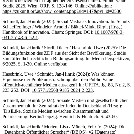
Rechtliche Medien in fragmentierten Gesellschaften. Public Value
Studie 2025. Wien: ORF. S. 128-146. Online-Publikation:
https://zukunft.orf.at/show_content.php?sid=147&pvi_id=2536
Schmidt, Jan-Hinrik (2025): Social Media as Innovation. In: Schulz-
Schaeffer, Ingo / Windeler, Arnold / Blättel-Mink, Birgit (Hrsg.):
Handbook of Innovation. Cham: Springer. DOI:
10.1007/978-3-
031-25143-6_52-1
.
Schmidt, Jan-Hinrik / Storll, Dieter / Hasebrink, Uwe (2025): Die
Bildungsfunktion des ZDF aus der Sicht der Bevölkerung. Studie
zum öffentlich-rechtlichen Bildungsauftrag. In: Media Perspektiven,
6/2025, S. 1-30.
Online verfügbar.
Hasebrink, Uwe / Schmidt, Jan-Hinrik (2024): Was können
Ergebnisse der Publikumsforschung über den Public Value
öffentlich-rechtlicher Medien aussagen? In: UFITA, Jg. 88, Nr. 2, S.
223-252. DOI:
10.5771/2568-9185-2024-2-223
.
Schmidt, Jan-Hinrik (2024): Soziale Medien und gesellschaftlicher
Zusammenhalt. In: Zentralrat der Juden in Deutschland (Hrsg.):
[Dis]Like. Soziale Medien zwischen Zusammenhalt und
Polarisierung. Berlin/Leipzig: Hentrich & Hentrich. S. 43-60.
Schmidt, Jan-Hinrik / Merten, Lisa / Münch, Felix V. (2024): Die
„Datenbank Öffentlicher Sprecher“ (DBÖS). v2 [Datensatz]