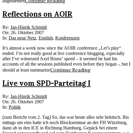
Continue Reading
altgedienten
Reflections on AOIR
2007-
By:
Jan-Hinrik Schmidt
10-
On:
26. Oktober 2007
26
In:
Das neue Netz
,
English
,
Konferenzen
It’s almost a week now since the AOIR conference „Let’s play“
ended. I’m not really good at live conference blogging, especially
after I’ve witnessed Axel Bruns‘ speed – it seemed he had his
accounts of all the sessions published even before they began -, but I
Continue Reading
should at least summarize
Live vom SPD-Parteitag I
2007-
By:
Jan-Hinrik Schmidt
10-
On:
26. Oktober 2007
26
In:
Politik
[zum Bericht vom 2. Tag] So, das war heute alles sehr hektisch. Bis
mittags um eins hatte ich noch Blockseminar an der FH Würzburg,
dann ab in den ICE in Richtung Hamburg, Gepäck bei einem