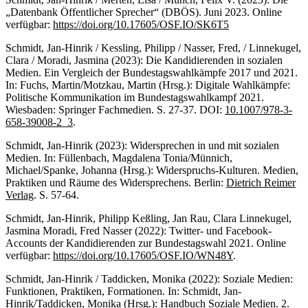
„Datenbank Öffentlicher Sprecher“ (DBÖS). Juni 2023. Online
verfügbar:
https://doi.org/10.17605/OSF.IO/SK6T5
Schmidt, Jan-Hinrik / Kessling, Philipp / Nasser, Fred, / Linnekugel,
Clara / Moradi, Jasmina (2023): Die Kandidierenden in sozialen
Medien. Ein Vergleich der Bundestagswahlkämpfe 2017 und 2021.
In: Fuchs, Martin/Motzkau, Martin (Hrsg.): Digitale Wahlkämpfe:
Politische Kommunikation im Bundestagswahlkampf 2021.
Wiesbaden: Springer Fachmedien. S. 27-37. DOI:
10.1007/978-3-
658-39008-2_3
.
Schmidt, Jan-Hinrik (2023): Widersprechen in und mit sozialen
Medien. In: Füllenbach, Magdalena Tonia/Münnich,
Michael/Spanke, Johanna (Hrsg.): Widerspruchs-Kulturen. Medien,
Praktiken und Räume des Widersprechens. Berlin:
Dietrich Reimer
Verlag
. S. 57-64.
Schmidt, Jan-Hinrik, Philipp Keßling, Jan Rau, Clara Linnekugel,
Jasmina Moradi, Fred Nasser (2022): Twitter- und Facebook-
Accounts der Kandidierenden zur Bundestagswahl 2021. Online
verfügbar:
https://doi.org/10.17605/OSF.IO/WN48Y
.
Schmidt, Jan-Hinrik / Taddicken, Monika (2022): Soziale Medien:
Funktionen, Praktiken, Formationen. In: Schmidt, Jan-
Hinrik/Taddicken, Monika (Hrsg.): Handbuch Soziale Medien. 2.