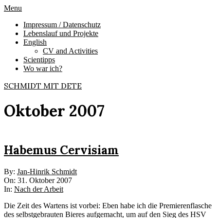
Skip
Primary
Menu
to
Navigation
Impressum / Datenschutz
content
Menu
Lebenslauf und Projekte
English
CV and Activities
Scientipps
Wo war ich?
SCHMIDT MIT DETE
Oktober 2007
Habemus Cervisiam
2007-
By:
Jan-Hinrik Schmidt
10-
On:
31. Oktober 2007
31
In:
Nach der Arbeit
Die Zeit des Wartens ist vorbei: Eben habe ich die Premierenflasche
des selbstgebrauten Bieres aufgemacht, um auf den Sieg des HSV