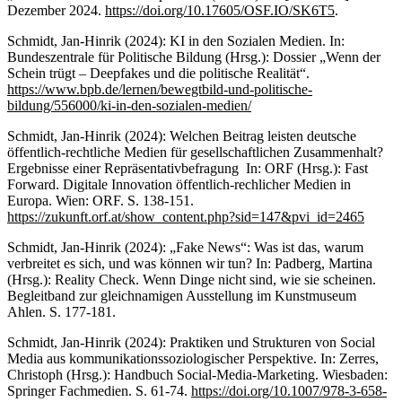
Dezember 2024.
https://doi.org/10.17605/OSF.IO/SK6T5
.
Schmidt, Jan-Hinrik (2024): KI in den Sozialen Medien. In:
Bundeszentrale für Politische Bildung (Hrsg.): Dossier „Wenn der
Schein trügt – Deepfakes und die politische Realität“.
https://www.bpb.de/lernen/bewegtbild-und-politische-
bildung/556000/ki-in-den-sozialen-medien/
Schmidt, Jan-Hinrik (2024): Welchen Beitrag leisten deutsche
öffentlich-rechtliche Medien für gesellschaftlichen Zusammenhalt?
Ergebnisse einer Repräsentativbefragung In: ORF (Hrsg.): Fast
Forward. Digitale Innovation öffentlich-rechlicher Medien in
Europa. Wien: ORF. S. 138-151.
https://zukunft.orf.at/show_content.php?sid=147&pvi_id=2465
Schmidt, Jan-Hinrik (2024): „Fake News“: Was ist das, warum
verbreitet es sich, und was können wir tun? In: Padberg, Martina
(Hrsg.): Reality Check. Wenn Dinge nicht sind, wie sie scheinen.
Begleitband zur gleichnamigen Ausstellung im Kunstmuseum
Ahlen. S. 177-181.
Schmidt, Jan-Hinrik (2024): Praktiken und Strukturen von Social
Media aus kommunikationssoziologischer Perspektive. In: Zerres,
Christoph (Hrsg.): Handbuch Social-Media-Marketing. Wiesbaden:
Springer Fachmedien. S. 61-74.
https://doi.org/10.1007/978-3-658-