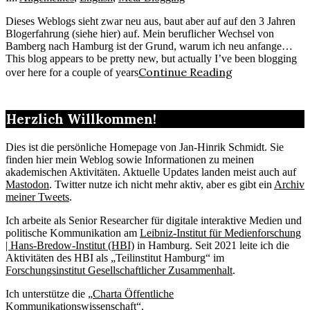
Dieses Weblogs sieht zwar neu aus, baut aber auf auf den 3 Jahren
Blogerfahrung (siehe hier) auf. Mein beruflicher Wechsel von
Bamberg nach Hamburg ist der Grund, warum ich neu anfange…
This blog appears to be pretty new, but actually I’ve been blogging
Continue Reading
over here for a couple of years
Herzlich Willkommen!
Dies ist die persönliche Homepage von Jan-Hinrik Schmidt. Sie
finden hier mein Weblog sowie Informationen zu meinen
akademischen Aktivitäten. Aktuelle Updates landen meist auch auf
Mastodon
. Twitter nutze ich nicht mehr aktiv, aber es gibt ein
Archiv
meiner Tweets
.
Ich arbeite als Senior Researcher für digitale interaktive Medien und
politische Kommunikation am
Leibniz-Institut für Medienforschung
| Hans-Bredow-Institut (HBI)
in Hamburg. Seit 2021 leite ich die
Aktivitäten des HBI als „Teilinstitut Hamburg“ im
Forschungsinstitut Gesellschaftlicher Zusammenhalt
.
Ich unterstütze die „
Charta Öffentliche
Kommunikationswissenschaft“
.