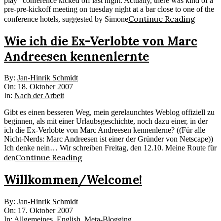
play“ conference kicked off last night. Actually, there was kind of a
pre-pre-kickoff meeting on tuesday night at a bar close to one of the
Continue Reading
conference hotels, suggested by Simone
Wie ich die Ex-Verlobte von Marc
Andreesen kennenlernte
2007-
By:
Jan-Hinrik Schmidt
10-
On:
18. Oktober 2007
18
In:
Nach der Arbeit
Gibt es einen besseren Weg, mein gerelaunchtes Weblog offiziell zu
beginnen, als mit einer Urlaubsgeschichte, noch dazu einer, in der
ich die Ex-Verlobte von Marc Andreesen kennenlerne? ((Für alle
Nicht-Nerds: Marc Andreesen ist einer der Gründer von Netscape))
Ich denke nein… Wir schreiben Freitag, den 12.10. Meine Route für
Continue Reading
den
Willkommen/Welcome!
2007-
By:
Jan-Hinrik Schmidt
10-
On:
17. Oktober 2007
17
In:
Allgemeines
,
English
,
Meta-Blogging