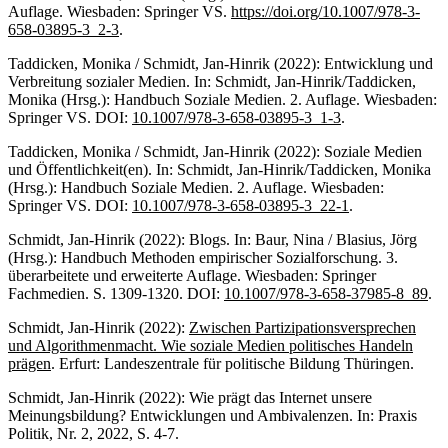
Auflage. Wiesbaden: Springer VS.
https://doi.org/10.1007/978-3-
658-03895-3_2-3
.
Taddicken, Monika / Schmidt, Jan-Hinrik (2022): Entwicklung und
Verbreitung sozialer Medien. In: Schmidt, Jan-Hinrik/Taddicken,
Monika (Hrsg.): Handbuch Soziale Medien. 2. Auflage. Wiesbaden:
Springer VS. DOI:
10.1007/978-3-658-03895-3_1-3
.
Taddicken, Monika / Schmidt, Jan-Hinrik (2022): Soziale Medien
und Öffentlichkeit(en). In: Schmidt, Jan-Hinrik/Taddicken, Monika
(Hrsg.): Handbuch Soziale Medien. 2. Auflage. Wiesbaden:
Springer VS. DOI:
10.1007/978-3-658-03895-3_22-1
.
Schmidt, Jan-Hinrik (2022): Blogs. In: Baur, Nina / Blasius, Jörg
(Hrsg.): Handbuch Methoden empirischer Sozialforschung. 3.
überarbeitete und erweiterte Auflage. Wiesbaden: Springer
Fachmedien. S. 1309-1320. DOI:
10.1007/978-3-658-37985-8_89
.
Schmidt, Jan-Hinrik (2022):
Zwischen Partizipationsversprechen
und Algorithmenmacht. Wie soziale Medien politisches Handeln
prägen
. Erfurt: Landeszentrale für politische Bildung Thüringen.
Schmidt, Jan-Hinrik (2022): Wie prägt das Internet unsere
Meinungsbildung? Entwicklungen und Ambivalenzen. In: Praxis
Politik, Nr. 2, 2022, S. 4-7.