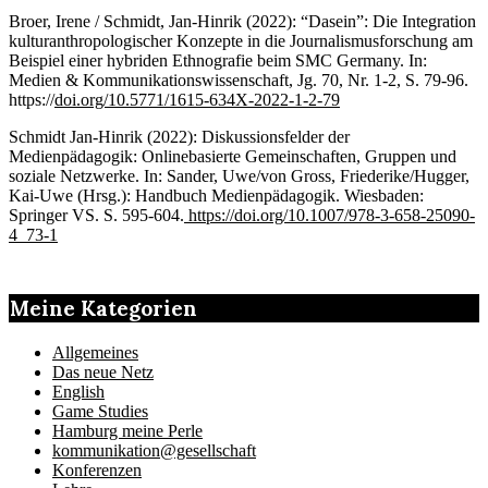
Broer, Irene / Schmidt, Jan-Hinrik (2022): “Dasein”: Die Integration
kulturanthropologischer Konzepte in die Journalismusforschung am
Beispiel einer hybriden Ethnografie beim SMC Germany. In:
Medien & Kommunikationswissenschaft, Jg. 70, Nr. 1-2, S. 79-96.
https://
doi.org/10.5771/1615-634X-2022-1-2-79
Schmidt Jan-Hinrik (2022): Diskussionsfelder der
Medienpädagogik: Onlinebasierte Gemeinschaften, Gruppen und
soziale Netzwerke. In: Sander, Uwe/von Gross, Friederike/Hugger,
Kai-Uwe (Hrsg.): Handbuch Medienpädagogik. Wiesbaden:
Springer VS. S. 595-604.
https://doi.org/10.1007/978-3-658-25090-
4_73-1
Meine Kategorien
Allgemeines
Das neue Netz
English
Game Studies
Hamburg meine Perle
kommunikation@gesellschaft
Konferenzen