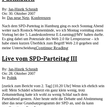
2007-
By:
Jan-Hinrik Schmidt
10-
On:
30. Oktober 2007
30
In:
Das neue Netz
,
Konferenzen
Nach dem SPD-Parteitag in Hamburg ging es noch Sonntag Abend
weiter nach Rostock-Warnemünde, wo ich Montag vormittag einen
Vortrag bei der 5. Landeskonferenz E-Learning@MV halten durfte.
Es ging dabei um Potenziale des Web 2.0 für Lernprozesse – ich
habe einen kurzen Überblick zum Begriff Web 2.0 gegeben und
Continue Reading
meine Unterscheidung
Live vom SPD-Parteitag III
2007-
By:
Jan-Hinrik Schmidt
10-
On:
28. Oktober 2007
28
In:
Politik
[zurück zum Bericht vom 2. Tag] [10.20 Uhr] Wenn ich ehrlich sein
soll: Mein Schädel schmerzt ein ganz klein wenig, trotz
Zeitumstellung hatte ich wohl zu wenig Schlaf nach dem
Parteiabend gestern. Aber heute steht die Debatte und Abstimmung
über das neue Grundsatzprogramm der SPD an, und da kann