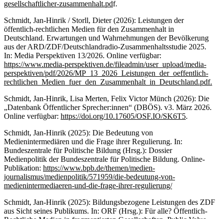
gesellschaftlicher-zusammenhalt.pd
f.
Schmidt, Jan-Hinrik / Storll, Dieter (2026): Leistungen der
öffentlich-rechtlichen Medien für den Zusammenhalt in
Deutschland. Erwartungen und Wahrnehmungen der Bevölkerung
aus der ARD/ZDF/Deutschlandradio-Zusammenhaltsstudie 2025.
In: Media Perspektiven 13/2026. Online verfügbar:
https://www.media-perspektiven.de/fileadmin/user_upload/media-
perspektiven/pdf/2026/MP_13_2026_Leistungen_der_oeffentlich-
rechtlichen_Medien_fuer_den_Zusammenhalt_in_Deutschland.pdf.
Schmidt, Jan-Hinrik, Lisa Merten, Felix Victor Münch (2026): Die
„Datenbank Öffentlicher Sprecher:innen“ (DBÖS). v3. März 2026.
Online verfügbar:
https://doi.org/10.17605/OSF.IO/SK6T5
.
Schmidt, Jan-Hinrik (2025): Die Bedeutung von
Medienintermediären und die Frage ihrer Regulierung. In:
Bundeszentrale für Politische Bildung (Hrsg.): Dossier
Medienpolitik der Bundeszentrale für Politische Bildung. Online-
Publikation:
https://www.bpb.de/themen/medien-
journalismus/medienpolitik/571959/die-bedeutung-von-
medienintermediaeren-und-die-frage-ihrer-regulierung/
Schmidt, Jan-Hinrik (2025): Bildungsbezogene Leistungen des ZDF
aus Sicht seines Publikums. In: ORF (Hrsg.): Für alle? Öffentlich-