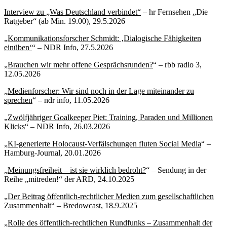
Interview zu „Was Deutschland verbindet“
– hr Fernsehen „Die
Ratgeber“ (ab Min. 19.00), 29.5.2026
„
Kommunikationsforscher Schmidt: ‚Dialogische Fähigkeiten
einüben‘
“ – NDR Info, 27.5.2026
„
Brauchen wir mehr offene Gesprächsrunden?
“ – rbb radio 3,
12.05.2026
„
Medienforscher: Wir sind noch in der Lage miteinander zu
sprechen
“ – ndr info, 11.05.2026
„
Zwölfjähriger Goalkeeper Piet: Training, Paraden und Millionen
Klicks
“ – NDR Info, 26.03.2026
„
KI-generierte Holocaust-Verfälschungen fluten Social Media
“ –
Hamburg-Journal, 20.01.2026
„
Meinungsfreiheit – ist sie wirklich bedroht?
“ – Sendung in der
Reihe „mitreden!“ der ARD, 24.10.2025
„
Der Beitrag öffentlich-rechtlicher Medien zum gesellschaftlichen
Zusammenhalt
“ – Bredowcast, 18.9.2025
„
Rolle des öffentlich-rechtlichen Rundfunks – Zusammenhalt der