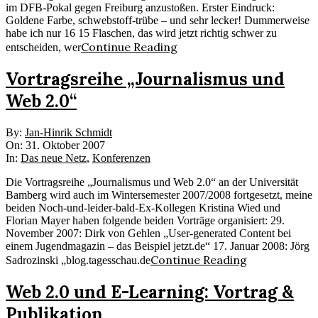
im DFB-Pokal gegen Freiburg anzustoßen. Erster Eindruck:
Goldene Farbe, schwebstoff-trübe – und sehr lecker! Dummerweise
habe ich nur 16 15 Flaschen, das wird jetzt richtig schwer zu
Continue Reading
entscheiden, wer
Vortragsreihe „Journalismus und
Web 2.0“
2007-
By:
Jan-Hinrik Schmidt
10-
On:
31. Oktober 2007
31
In:
Das neue Netz
,
Konferenzen
Die Vortragsreihe „Journalismus und Web 2.0“ an der Universität
Bamberg wird auch im Wintersemester 2007/2008 fortgesetzt, meine
beiden Noch-und-leider-bald-Ex-Kollegen Kristina Wied und
Florian Mayer haben folgende beiden Vorträge organisiert: 29.
November 2007: Dirk von Gehlen „User-generated Content bei
einem Jugendmagazin – das Beispiel jetzt.de“ 17. Januar 2008: Jörg
Continue Reading
Sadrozinski „blog.tagesschau.de
Web 2.0 und E-Learning: Vortrag &
Publikation