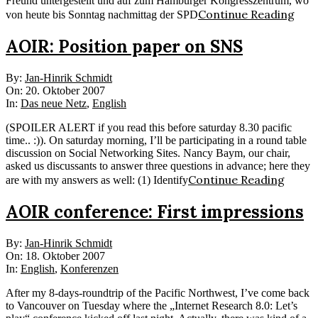
Freund untergestellt und auf zum Hamburger Kongresszentrum, wo
Continue Reading
von heute bis Sonntag nachmittag der SPD
AOIR: Position paper on SNS
2007-
By:
Jan-Hinrik Schmidt
10-
On:
20. Oktober 2007
20
In:
Das neue Netz
,
English
(SPOILER ALERT if you read this before saturday 8.30 pacific
time.. :)). On saturday morning, I’ll be participating in a round table
discussion on Social Networking Sites. Nancy Baym, our chair,
asked us discussants to answer three questions in advance; here they
Continue Reading
are with my answers as well: (1) Identify
AOIR conference: First impressions
2007-
By:
Jan-Hinrik Schmidt
10-
On:
18. Oktober 2007
18
In:
English
,
Konferenzen
After my 8-days-roundtrip of the Pacific Northwest, I’ve come back
to Vancouver on Tuesday where the „Internet Research 8.0: Let’s