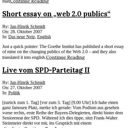
Continue Reading
man
Short essay on „web 2.0 publics“
2007-
By:
Jan-Hinrik Schmidt
10-
On:
28. Oktober 2007
28
In:
Das neue Netz
,
English
Just a quick pointer: The Goethe Institut has published a short essay
of mine on the changing publics of the Web 2.0 – and they also
Continue Reading
translated it into english.
Live vom SPD-Parteitag II
2007-
By:
Jan-Hinrik Schmidt
10-
On:
27. Oktober 2007
27
In:
Politik
[zurück zum 1. Tag] [vor zum 3. Tag] [9.00 Uhr] Ich habe einen
ganz famosen Platz, merke ich gerade: Vom Podium aus gesehen
vorne rechts, erste Reihe der Bayern-Delegierten, direkt hinter dem
Seniorenrat der SPD. Während ich dies tippe, sitzt Frank-Walter
Steinmeier direkt vor mir, ins Gespräch mit einem