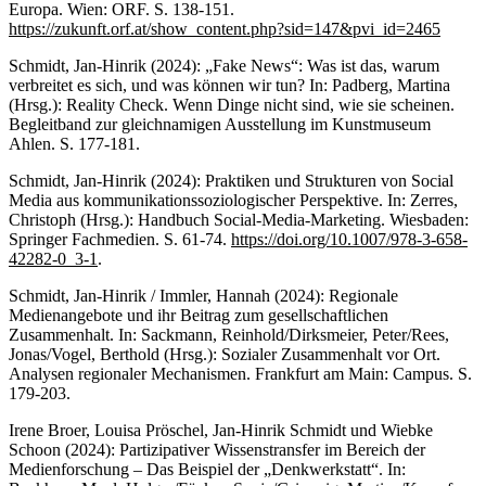
Europa. Wien: ORF. S. 138-151.
https://zukunft.orf.at/show_content.php?sid=147&pvi_id=2465
Schmidt, Jan-Hinrik (2024): „Fake News“: Was ist das, warum
verbreitet es sich, und was können wir tun? In: Padberg, Martina
(Hrsg.): Reality Check. Wenn Dinge nicht sind, wie sie scheinen.
Begleitband zur gleichnamigen Ausstellung im Kunstmuseum
Ahlen. S. 177-181.
Schmidt, Jan-Hinrik (2024): Praktiken und Strukturen von Social
Media aus kommunikationssoziologischer Perspektive. In: Zerres,
Christoph (Hrsg.): Handbuch Social-Media-Marketing. Wiesbaden:
Springer Fachmedien. S. 61-74.
https://doi.org/10.1007/978-3-658-
42282-0_3-1
.
Schmidt, Jan-Hinrik / Immler, Hannah (2024): Regionale
Medienangebote und ihr Beitrag zum gesellschaftlichen
Zusammenhalt. In: Sackmann, Reinhold/Dirksmeier, Peter/Rees,
Jonas/Vogel, Berthold (Hrsg.): Sozialer Zusammenhalt vor Ort.
Analysen regionaler Mechanismen. Frankfurt am Main: Campus. S.
179-203.
Irene Broer, Louisa Pröschel, Jan-Hinrik Schmidt und Wiebke
Schoon (2024): Partizipativer Wissenstransfer im Bereich der
Medienforschung – Das Beispiel der „Denkwerkstatt“. In: