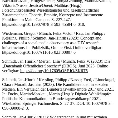
Backhaus-Maul, Holger/Fücker, Sonja/Grimmig, Martina/Kamuf,
Viktoria/Nuske, Jessica/Quent, Matthias (Hrsg.):
Forschungsbasierter Wissenstransfer und gesellschaftlicher
Zusammenhalt. Theorie, Empirie, Konzepte und Instrumente.
Frankfurt am Main: Campus. S. 227-247.
https://doi.org/10.12907/978-3-593-45584-6_010
.
Wiedemann, Gregor / Münch, Felix Victor / Rau, Jan Philipp /
Kessling, Phillip / Schmidt, Jan-Hinrik (2023): Concept and
challenges of a social media observatory as a DIY research
infrastructure. In: Publizistik, Online First. Online verfügbar:
https://doi.org/10.1007/s11616-023-00807-6
Schmidt, Jan-Hinrik / Merten, Lisa / Münch, Felix V. (2023): Die
„Datenbank Öffentlicher Sprecher“ (DBÖS). Juni 2023. Online
verfügbar:
https://doi.org/10.17605/OSF.IO/SK6T5
Schmidt, Jan-Hinrik / Kessling, Philipp / Nasser, Fred, / Linnekugel,
Clara / Moradi, Jasmina (2023): Die Kandidierenden in sozialen
Medien. Ein Vergleich der Bundestagswahlkämpfe 2017 und 2021.
In: Fuchs, Martin/Motzkau, Martin (Hrsg.): Digitale Wahlkämpfe:
Politische Kommunikation im Bundestagswahlkampf 2021.
Wiesbaden: Springer Fachmedien. S. 27-37. DOI:
10.1007/978-3-
658-39008-2_3
.
Schmidt, Jan-Hinrik (2023): Widersprechen in und mit sozialen