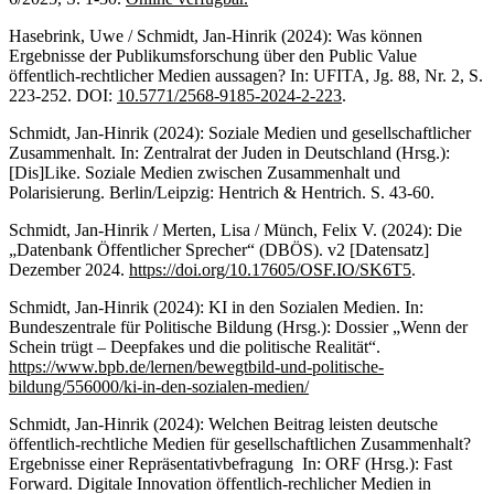
Hasebrink, Uwe / Schmidt, Jan-Hinrik (2024): Was können
Ergebnisse der Publikumsforschung über den Public Value
öffentlich-rechtlicher Medien aussagen? In: UFITA, Jg. 88, Nr. 2, S.
223-252. DOI:
10.5771/2568-9185-2024-2-223
.
Schmidt, Jan-Hinrik (2024): Soziale Medien und gesellschaftlicher
Zusammenhalt. In: Zentralrat der Juden in Deutschland (Hrsg.):
[Dis]Like. Soziale Medien zwischen Zusammenhalt und
Polarisierung. Berlin/Leipzig: Hentrich & Hentrich. S. 43-60.
Schmidt, Jan-Hinrik / Merten, Lisa / Münch, Felix V. (2024): Die
„Datenbank Öffentlicher Sprecher“ (DBÖS). v2 [Datensatz]
Dezember 2024.
https://doi.org/10.17605/OSF.IO/SK6T5
.
Schmidt, Jan-Hinrik (2024): KI in den Sozialen Medien. In:
Bundeszentrale für Politische Bildung (Hrsg.): Dossier „Wenn der
Schein trügt – Deepfakes und die politische Realität“.
https://www.bpb.de/lernen/bewegtbild-und-politische-
bildung/556000/ki-in-den-sozialen-medien/
Schmidt, Jan-Hinrik (2024): Welchen Beitrag leisten deutsche
öffentlich-rechtliche Medien für gesellschaftlichen Zusammenhalt?
Ergebnisse einer Repräsentativbefragung In: ORF (Hrsg.): Fast
Forward. Digitale Innovation öffentlich-rechlicher Medien in