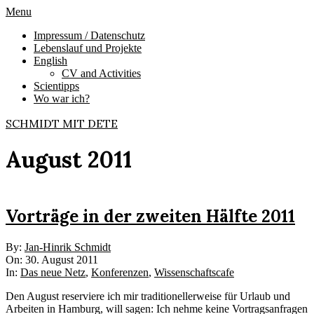
Skip
Primary
Menu
to
Navigation
Impressum / Datenschutz
content
Menu
Lebenslauf und Projekte
English
CV and Activities
Scientipps
Wo war ich?
SCHMIDT MIT DETE
August 2011
Vorträge in der zweiten Hälfte 2011
2011-
By:
Jan-Hinrik Schmidt
08-
On:
30. August 2011
30
In:
Das neue Netz
,
Konferenzen
,
Wissenschaftscafe
Den August reserviere ich mir traditionellerweise für Urlaub und
Arbeiten in Hamburg, will sagen: Ich nehme keine Vortragsanfragen