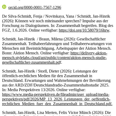
orcid.org/0000-0001-7567-1296
De Silva-Schmidt, Fenja / Novitskaya, Yana / Schmidt, Jan-Hinrik
(2026): Können wir noch miteinander sprechen? Impulse aus der
Forschung zu Dialogräumen. In: Zusammenhalt begreifen. Blog des
FGZ, 1.6.2026. Online verfügbar:
https://doi.org/10.58079/16hrw
.
Schmidt, Jan-Hinrik / Braun, Milena (2026): Gesellschaftlicher
Zusammenhalt. Teilhabeerfahrungen und Teilhabeerwartungen von
Menschen mit Beeinträchtigung. Arbeitspapier der Aktion Mensch.
Bonn: Aktion Mensch. Online verfügbar:
https://delivery-aktion-
mensch.stylelabs.cloud/api/public/content/aktion-mensch-studie-
gesellschaftlicher-zusammenhalt.pd
f.
Schmidt, Jan-Hinrik / Storll, Dieter (2026): Leistungen der
öffentlich-rechtlichen Medien für den Zusammenhalt in
Deutschland. Erwartungen und Wahrnehmungen der Bevölkerung
aus der ARD/ZDF/Deutschlandradio-Zusammenhaltsstudie 2025.
In: Media Perspektiven 13/2026. Online verfügbar:
https://www.media-perspektiven.de/fileadmin/user_upload/media-
perspektiven/pdf/2026/MP_13_2026_Leistungen_der_oeffentlich-
rechtlichen_Medien_fuer_den_Zusammenhalt_in_Deutschland.pdf.
Schmidt, Jan-Hinrik, Lisa Merten, Felix Victor Münch (2026): Die