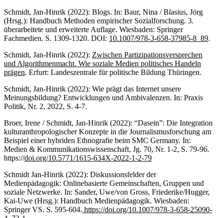
Schmidt, Jan-Hinrik (2022): Blogs. In: Baur, Nina / Blasius, Jörg
(Hrsg.): Handbuch Methoden empirischer Sozialforschung. 3.
überarbeitete und erweiterte Auflage. Wiesbaden: Springer
Fachmedien. S. 1309-1320. DOI:
10.1007/978-3-658-37985-8_89
.
Schmidt, Jan-Hinrik (2022):
Zwischen Partizipationsversprechen
und Algorithmenmacht. Wie soziale Medien politisches Handeln
prägen
. Erfurt: Landeszentrale für politische Bildung Thüringen.
Schmidt, Jan-Hinrik (2022): Wie prägt das Internet unsere
Meinungsbildung? Entwicklungen und Ambivalenzen. In: Praxis
Politik, Nr. 2, 2022, S. 4-7.
Broer, Irene / Schmidt, Jan-Hinrik (2022): “Dasein”: Die Integration
kulturanthropologischer Konzepte in die Journalismusforschung am
Beispiel einer hybriden Ethnografie beim SMC Germany. In:
Medien & Kommunikationswissenschaft, Jg. 70, Nr. 1-2, S. 79-96.
https://
doi.org/10.5771/1615-634X-2022-1-2-79
Schmidt Jan-Hinrik (2022): Diskussionsfelder der
Medienpädagogik: Onlinebasierte Gemeinschaften, Gruppen und
soziale Netzwerke. In: Sander, Uwe/von Gross, Friederike/Hugger,
Kai-Uwe (Hrsg.): Handbuch Medienpädagogik. Wiesbaden:
Springer VS. S. 595-604.
https://doi.org/10.1007/978-3-658-25090-