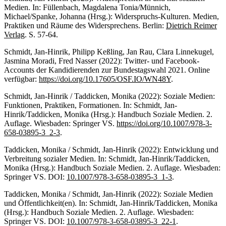
Medien. In: Füllenbach, Magdalena Tonia/Münnich,
Michael/Spanke, Johanna (Hrsg.): Widerspruchs-Kulturen. Medien,
Praktiken und Räume des Widersprechens. Berlin:
Dietrich Reimer
Verlag
. S. 57-64.
Schmidt, Jan-Hinrik, Philipp Keßling, Jan Rau, Clara Linnekugel,
Jasmina Moradi, Fred Nasser (2022): Twitter- und Facebook-
Accounts der Kandidierenden zur Bundestagswahl 2021. Online
verfügbar:
https://doi.org/10.17605/OSF.IO/WN48Y
.
Schmidt, Jan-Hinrik / Taddicken, Monika (2022): Soziale Medien:
Funktionen, Praktiken, Formationen. In: Schmidt, Jan-
Hinrik/Taddicken, Monika (Hrsg.): Handbuch Soziale Medien. 2.
Auflage. Wiesbaden: Springer VS.
https://doi.org/10.1007/978-3-
658-03895-3_2-3
.
Taddicken, Monika / Schmidt, Jan-Hinrik (2022): Entwicklung und
Verbreitung sozialer Medien. In: Schmidt, Jan-Hinrik/Taddicken,
Monika (Hrsg.): Handbuch Soziale Medien. 2. Auflage. Wiesbaden:
Springer VS. DOI:
10.1007/978-3-658-03895-3_1-3
.
Taddicken, Monika / Schmidt, Jan-Hinrik (2022): Soziale Medien
und Öffentlichkeit(en). In: Schmidt, Jan-Hinrik/Taddicken, Monika
(Hrsg.): Handbuch Soziale Medien. 2. Auflage. Wiesbaden:
Springer VS. DOI:
10.1007/978-3-658-03895-3_22-1
.