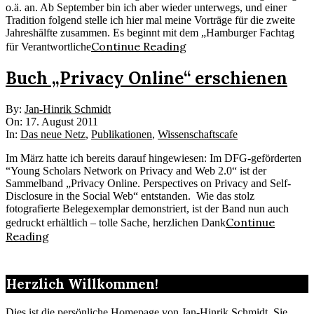
o.ä. an. Ab September bin ich aber wieder unterwegs, und einer
Tradition folgend stelle ich hier mal meine Vorträge für die zweite
Jahreshälfte zusammen. Es beginnt mit dem „Hamburger Fachtag
Continue Reading
für Verantwortliche
Buch „Privacy Online“ erschienen
2011-
By:
Jan-Hinrik Schmidt
08-
On:
17. August 2011
17
In:
Das neue Netz
,
Publikationen
,
Wissenschaftscafe
Im März hatte ich bereits darauf hingewiesen: Im DFG-geförderten
“Young Scholars Network on Privacy and Web 2.0“ ist der
Sammelband „Privacy Online. Perspectives on Privacy and Self-
Disclosure in the Social Web“ entstanden. Wie das stolz
fotografierte Belegexemplar demonstriert, ist der Band nun auch
Continue
gedruckt erhältlich – tolle Sache, herzlichen Dank
Reading
Herzlich Willkommen!
Dies ist die persönliche Homepage von Jan-Hinrik Schmidt. Sie