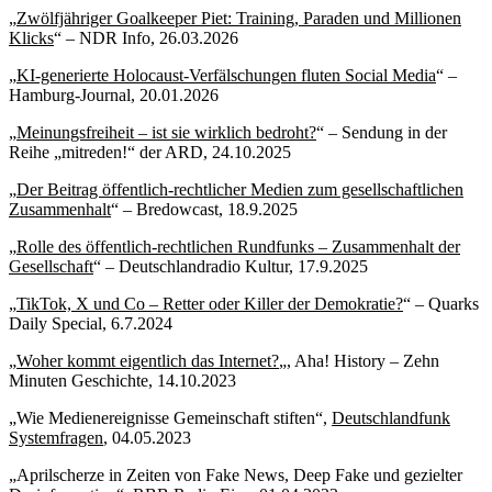
„
Zwölfjähriger Goalkeeper Piet: Training, Paraden und Millionen
Klicks
“ – NDR Info, 26.03.2026
„
KI-generierte Holocaust-Verfälschungen fluten Social Media
“ –
Hamburg-Journal, 20.01.2026
„
Meinungsfreiheit – ist sie wirklich bedroht?
“ – Sendung in der
Reihe „mitreden!“ der ARD, 24.10.2025
„
Der Beitrag öffentlich-rechtlicher Medien zum gesellschaftlichen
Zusammenhalt
“ – Bredowcast, 18.9.2025
„
Rolle des öffentlich-rechtlichen Rundfunks – Zusammenhalt der
Gesellschaft
“ – Deutschlandradio Kultur, 17.9.2025
„
TikTok, X und Co – Retter oder Killer der Demokratie?
“ – Quarks
Daily Special, 6.7.2024
„
Woher kommt eigentlich das Internet?
„, Aha! History – Zehn
Minuten Geschichte, 14.10.2023
„Wie Medienereignisse Gemeinschaft stiften“,
Deutschlandfunk
Systemfragen
, 04.05.2023
„Aprilscherze in Zeiten von Fake News, Deep Fake und gezielter