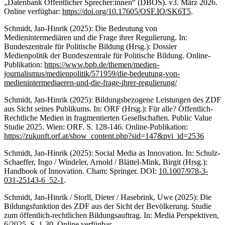
„Datenbank Öffentlicher Sprecher:innen“ (DBÖS). v3. März 2026.
Online verfügbar:
https://doi.org/10.17605/OSF.IO/SK6T5
.
Schmidt, Jan-Hinrik (2025): Die Bedeutung von
Medienintermediären und die Frage ihrer Regulierung. In:
Bundeszentrale für Politische Bildung (Hrsg.): Dossier
Medienpolitik der Bundeszentrale für Politische Bildung. Online-
Publikation:
https://www.bpb.de/themen/medien-
journalismus/medienpolitik/571959/die-bedeutung-von-
medienintermediaeren-und-die-frage-ihrer-regulierung/
Schmidt, Jan-Hinrik (2025): Bildungsbezogene Leistungen des ZDF
aus Sicht seines Publikums. In: ORF (Hrsg.): Für alle? Öffentlich-
Rechtliche Medien in fragmentierten Gesellschaften. Public Value
Studie 2025. Wien: ORF. S. 128-146. Online-Publikation:
https://zukunft.orf.at/show_content.php?sid=147&pvi_id=2536
Schmidt, Jan-Hinrik (2025): Social Media as Innovation. In: Schulz-
Schaeffer, Ingo / Windeler, Arnold / Blättel-Mink, Birgit (Hrsg.):
Handbook of Innovation. Cham: Springer. DOI:
10.1007/978-3-
031-25143-6_52-1
.
Schmidt, Jan-Hinrik / Storll, Dieter / Hasebrink, Uwe (2025): Die
Bildungsfunktion des ZDF aus der Sicht der Bevölkerung. Studie
zum öffentlich-rechtlichen Bildungsauftrag. In: Media Perspektiven,
6/2025, S. 1-30.
Online verfügbar.