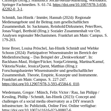
Christoph (Hrsg.): Handbuch Social-Media-Marketing. Wiesbaden:
Springer Fachmedien. S. 61-74.
https://doi.org/10.1007/978-3-658-
42282-0_3-1
.
Schmidt, Jan-Hinrik / Immler, Hannah (2024): Regionale
Medienangebote und ihr Beitrag zum gesellschaftlichen
Zusammenhalt. In: Sackmann, Reinhold/Dirksmeier, Peter/Rees,
Jonas/Vogel, Berthold (Hrsg.): Sozialer Zusammenhalt vor Ort.
Analysen regionaler Mechanismen. Frankfurt am Main: Campus. S.
179-203.
Irene Broer, Louisa Pröschel, Jan-Hinrik Schmidt und Wiebke
Schoon (2024): Partizipativer Wissenstransfer im Bereich der
Medienforschung – Das Beispiel der „Denkwerkstatt“. In:
Backhaus-Maul, Holger/Fücker, Sonja/Grimmig, Martina/Kamuf,
Viktoria/Nuske, Jessica/Quent, Matthias (Hrsg.):
Forschungsbasierter Wissenstransfer und gesellschaftlicher
Zusammenhalt. Theorie, Empirie, Konzepte und Instrumente.
Frankfurt am Main: Campus. S. 227-247.
https://doi.org/10.12907/978-3-593-45584-6_010
.
Wiedemann, Gregor / Münch, Felix Victor / Rau, Jan Philipp /
Kessling, Phillip / Schmidt, Jan-Hinrik (2023): Concept and
challenges of a social media observatory as a DIY research
infrastructure. In: Publizistik, Online First. Online verfügbar:
https://doi.org/10.1007/s11616-023-00807-6