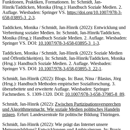
Funktionen, Praktiken, Formationen. In: Schmidt, Jan-
Hinrik/Taddicken, Monika (Hrsg.): Handbuch Soziale Medien. 2.
Auflage. Wiesbaden: Springer VS.
https://doi.org/10.1007/978-3-
658-03895-3_2-3
.
Taddicken, Monika / Schmidt, Jan-Hinrik (2022): Entwicklung und
Verbreitung sozialer Medien. In: Schmidt, Jan-Hinrik/Taddicken,
Monika (Hrsg.): Handbuch Soziale Medien. 2. Auflage. Wiesbaden:
Springer VS. DOI:
10.1007/978-3-658-03895-3_1-3
.
Taddicken, Monika / Schmidt, Jan-Hinrik (2022): Soziale Medien
und Öffentlichkeit(en). In: Schmidt, Jan-Hinrik/Taddicken, Monika
(Hrsg.): Handbuch Soziale Medien. 2. Auflage. Wiesbaden:
Springer VS. DOI:
10.1007/978-3-658-03895-3_22-1
.
Schmidt, Jan-Hinrik (2022): Blogs. In: Baur, Nina / Blasius, Jörg
(Hrsg.): Handbuch Methoden empirischer Sozialforschung. 3.
überarbeitete und erweiterte Auflage. Wiesbaden: Springer
Fachmedien. S. 1309-1320. DOI:
10.1007/978-3-658-37985-8_89
.
Schmidt, Jan-Hinrik (2022):
Zwischen Partizipationsversprechen
und Algorithmenmacht. Wie soziale Medien politisches Handeln
prägen
. Erfurt: Landeszentrale für politische Bildung Thüringen.
Schmidt, Jan-Hinrik (2022): Wie prägt das Internet unsere
Meinungsbildung? Entwicklungen und Ambivalenzen. In: Praxis