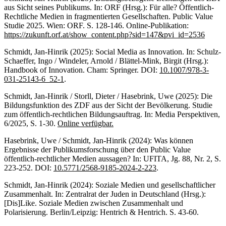
aus Sicht seines Publikums. In: ORF (Hrsg.): Für alle? Öffentlich-
Rechtliche Medien in fragmentierten Gesellschaften. Public Value
Studie 2025. Wien: ORF. S. 128-146. Online-Publikation:
https://zukunft.orf.at/show_content.php?sid=147&pvi_id=2536
Schmidt, Jan-Hinrik (2025): Social Media as Innovation. In: Schulz-
Schaeffer, Ingo / Windeler, Arnold / Blättel-Mink, Birgit (Hrsg.):
Handbook of Innovation. Cham: Springer. DOI:
10.1007/978-3-
031-25143-6_52-1
.
Schmidt, Jan-Hinrik / Storll, Dieter / Hasebrink, Uwe (2025): Die
Bildungsfunktion des ZDF aus der Sicht der Bevölkerung. Studie
zum öffentlich-rechtlichen Bildungsauftrag. In: Media Perspektiven,
6/2025, S. 1-30.
Online verfügbar.
Hasebrink, Uwe / Schmidt, Jan-Hinrik (2024): Was können
Ergebnisse der Publikumsforschung über den Public Value
öffentlich-rechtlicher Medien aussagen? In: UFITA, Jg. 88, Nr. 2, S.
223-252. DOI:
10.5771/2568-9185-2024-2-223
.
Schmidt, Jan-Hinrik (2024): Soziale Medien und gesellschaftlicher
Zusammenhalt. In: Zentralrat der Juden in Deutschland (Hrsg.):
[Dis]Like. Soziale Medien zwischen Zusammenhalt und
Polarisierung. Berlin/Leipzig: Hentrich & Hentrich. S. 43-60.