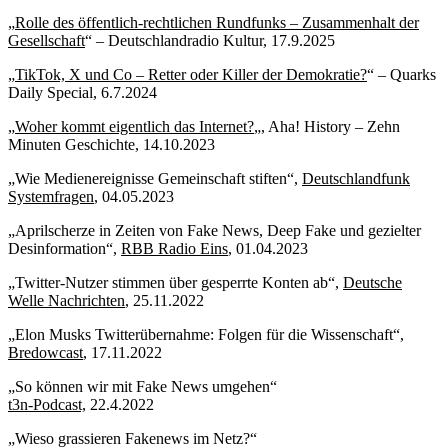
„
Rolle des öffentlich-rechtlichen Rundfunks – Zusammenhalt der
Gesellschaft
“ – Deutschlandradio Kultur, 17.9.2025
„
TikTok, X und Co – Retter oder Killer der Demokratie?
“ – Quarks
Daily Special, 6.7.2024
„
Woher kommt eigentlich das Internet?
„, Aha! History – Zehn
Minuten Geschichte, 14.10.2023
„Wie Medienereignisse Gemeinschaft stiften“,
Deutschlandfunk
Systemfragen
, 04.05.2023
„Aprilscherze in Zeiten von Fake News, Deep Fake und gezielter
Desinformation“,
RBB Radio Eins
, 01.04.2023
„Twitter-Nutzer stimmen über gesperrte Konten ab“,
Deutsche
Welle Nachrichten
, 25.11.2022
„Elon Musks Twitterübernahme: Folgen für die Wissenschaft“,
Bredowcast
, 17.11.2022
„So können wir mit Fake News umgehen“
t3n-Podcast,
22.4.2022
„Wieso grassieren Fakenews im Netz?“