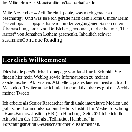
15
In:
Mittendrin zur Monatsmitte
,
Wissenschaftscafe
Mitte November – Zeit für ein Update, was mich gerade so
beschäftigt. Und was lese ich gerade nach dem Home Office? Beim
#scientipps – Tippspiel habe ich in der vergangenen Saison einen
Überraschungspreis von Dr. Bieber gewonnen, und er hat mir „The
Arrest“ von Jonathan Lethem geschenkt. Inhaltlich schwer
Continue Reading
zusammen
Herzlich Willkommen!
Dies ist die persönliche Homepage von Jan-Hinrik Schmidt. Sie
finden hier mein Weblog sowie Informationen zu meinen
akademischen Aktivitäten. Aktuelle Updates landen meist auch auf
Mastodon
. Twitter nutze ich nicht mehr aktiv, aber es gibt ein
Archiv
meiner Tweets
.
Ich arbeite als Senior Researcher für digitale interaktive Medien und
politische Kommunikation am
Leibniz-Institut für Medienforschung
| Hans-Bredow-Institut (HBI)
in Hamburg. Seit 2021 leite ich die
Aktivitäten des HBI als „Teilinstitut Hamburg“ im
Forschungsinstitut Gesellschaftlicher Zusammenhalt
.