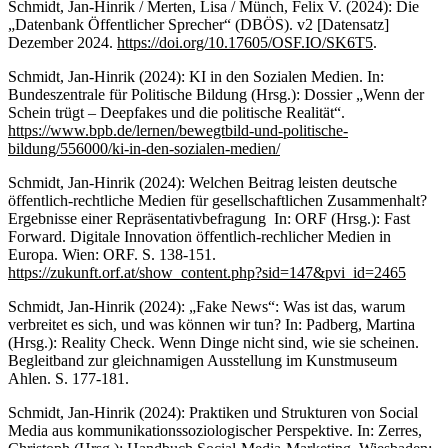
Schmidt, Jan-Hinrik / Merten, Lisa / Münch, Felix V. (2024): Die
„Datenbank Öffentlicher Sprecher“ (DBÖS). v2 [Datensatz]
Dezember 2024.
https://doi.org/10.17605/OSF.IO/SK6T5
.
Schmidt, Jan-Hinrik (2024): KI in den Sozialen Medien. In:
Bundeszentrale für Politische Bildung (Hrsg.): Dossier „Wenn der
Schein trügt – Deepfakes und die politische Realität“.
https://www.bpb.de/lernen/bewegtbild-und-politische-
bildung/556000/ki-in-den-sozialen-medien/
Schmidt, Jan-Hinrik (2024): Welchen Beitrag leisten deutsche
öffentlich-rechtliche Medien für gesellschaftlichen Zusammenhalt?
Ergebnisse einer Repräsentativbefragung In: ORF (Hrsg.): Fast
Forward. Digitale Innovation öffentlich-rechlicher Medien in
Europa. Wien: ORF. S. 138-151.
https://zukunft.orf.at/show_content.php?sid=147&pvi_id=2465
Schmidt, Jan-Hinrik (2024): „Fake News“: Was ist das, warum
verbreitet es sich, und was können wir tun? In: Padberg, Martina
(Hrsg.): Reality Check. Wenn Dinge nicht sind, wie sie scheinen.
Begleitband zur gleichnamigen Ausstellung im Kunstmuseum
Ahlen. S. 177-181.
Schmidt, Jan-Hinrik (2024): Praktiken und Strukturen von Social
Media aus kommunikationssoziologischer Perspektive. In: Zerres,