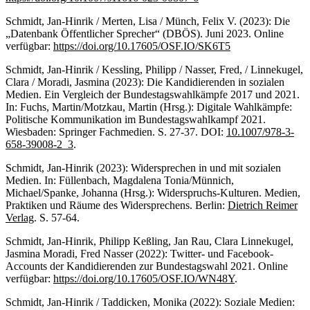
Schmidt, Jan-Hinrik / Merten, Lisa / Münch, Felix V. (2023): Die
„Datenbank Öffentlicher Sprecher“ (DBÖS). Juni 2023. Online
verfügbar:
https://doi.org/10.17605/OSF.IO/SK6T5
Schmidt, Jan-Hinrik / Kessling, Philipp / Nasser, Fred, / Linnekugel,
Clara / Moradi, Jasmina (2023): Die Kandidierenden in sozialen
Medien. Ein Vergleich der Bundestagswahlkämpfe 2017 und 2021.
In: Fuchs, Martin/Motzkau, Martin (Hrsg.): Digitale Wahlkämpfe:
Politische Kommunikation im Bundestagswahlkampf 2021.
Wiesbaden: Springer Fachmedien. S. 27-37. DOI:
10.1007/978-3-
658-39008-2_3
.
Schmidt, Jan-Hinrik (2023): Widersprechen in und mit sozialen
Medien. In: Füllenbach, Magdalena Tonia/Münnich,
Michael/Spanke, Johanna (Hrsg.): Widerspruchs-Kulturen. Medien,
Praktiken und Räume des Widersprechens. Berlin:
Dietrich Reimer
Verlag
. S. 57-64.
Schmidt, Jan-Hinrik, Philipp Keßling, Jan Rau, Clara Linnekugel,
Jasmina Moradi, Fred Nasser (2022): Twitter- und Facebook-
Accounts der Kandidierenden zur Bundestagswahl 2021. Online
verfügbar:
https://doi.org/10.17605/OSF.IO/WN48Y
.
Schmidt, Jan-Hinrik / Taddicken, Monika (2022): Soziale Medien: