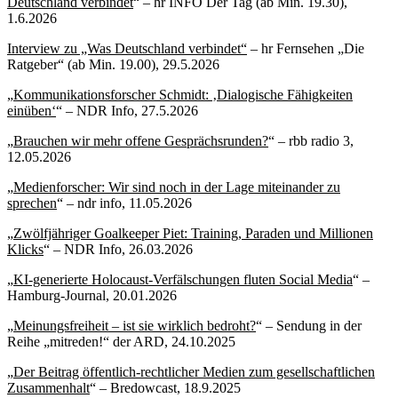
Deutschland verbindet
“ – hr INFO Der Tag (ab Min. 19.30),
1.6.2026
Interview zu „Was Deutschland verbindet“
– hr Fernsehen „Die
Ratgeber“ (ab Min. 19.00), 29.5.2026
„
Kommunikationsforscher Schmidt: ‚Dialogische Fähigkeiten
einüben‘
“ – NDR Info, 27.5.2026
„
Brauchen wir mehr offene Gesprächsrunden?
“ – rbb radio 3,
12.05.2026
„
Medienforscher: Wir sind noch in der Lage miteinander zu
sprechen
“ – ndr info, 11.05.2026
„
Zwölfjähriger Goalkeeper Piet: Training, Paraden und Millionen
Klicks
“ – NDR Info, 26.03.2026
„
KI-generierte Holocaust-Verfälschungen fluten Social Media
“ –
Hamburg-Journal, 20.01.2026
„
Meinungsfreiheit – ist sie wirklich bedroht?
“ – Sendung in der
Reihe „mitreden!“ der ARD, 24.10.2025
„
Der Beitrag öffentlich-rechtlicher Medien zum gesellschaftlichen
Zusammenhalt
“ – Bredowcast, 18.9.2025