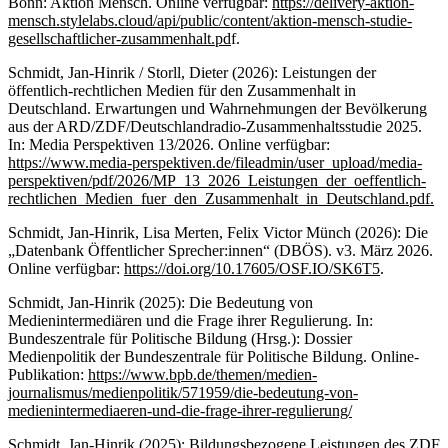
Bonn: Aktion Mensch. Online verfügbar:
https://delivery-aktion-
mensch.stylelabs.cloud/api/public/content/aktion-mensch-studie-
gesellschaftlicher-zusammenhalt.pd
f.
Schmidt, Jan-Hinrik / Storll, Dieter (2026): Leistungen der
öffentlich-rechtlichen Medien für den Zusammenhalt in
Deutschland. Erwartungen und Wahrnehmungen der Bevölkerung
aus der ARD/ZDF/Deutschlandradio-Zusammenhaltsstudie 2025.
In: Media Perspektiven 13/2026. Online verfügbar:
https://www.media-perspektiven.de/fileadmin/user_upload/media-
perspektiven/pdf/2026/MP_13_2026_Leistungen_der_oeffentlich-
rechtlichen_Medien_fuer_den_Zusammenhalt_in_Deutschland.pdf.
Schmidt, Jan-Hinrik, Lisa Merten, Felix Victor Münch (2026): Die
„Datenbank Öffentlicher Sprecher:innen“ (DBÖS). v3. März 2026.
Online verfügbar:
https://doi.org/10.17605/OSF.IO/SK6T5
.
Schmidt, Jan-Hinrik (2025): Die Bedeutung von
Medienintermediären und die Frage ihrer Regulierung. In:
Bundeszentrale für Politische Bildung (Hrsg.): Dossier
Medienpolitik der Bundeszentrale für Politische Bildung. Online-
Publikation:
https://www.bpb.de/themen/medien-
journalismus/medienpolitik/571959/die-bedeutung-von-
medienintermediaeren-und-die-frage-ihrer-regulierung/
Schmidt, Jan-Hinrik (2025): Bildungsbezogene Leistungen des ZDF