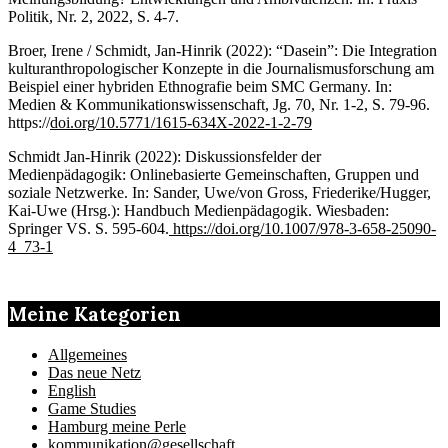
Politik, Nr. 2, 2022, S. 4-7.
Broer, Irene / Schmidt, Jan-Hinrik (2022): “Dasein”: Die Integration
kulturanthropologischer Konzepte in die Journalismusforschung am
Beispiel einer hybriden Ethnografie beim SMC Germany. In:
Medien & Kommunikationswissenschaft, Jg. 70, Nr. 1-2, S. 79-96.
https://
doi.org/10.5771/1615-634X-2022-1-2-79
Schmidt Jan-Hinrik (2022): Diskussionsfelder der
Medienpädagogik: Onlinebasierte Gemeinschaften, Gruppen und
soziale Netzwerke. In: Sander, Uwe/von Gross, Friederike/Hugger,
Kai-Uwe (Hrsg.): Handbuch Medienpädagogik. Wiesbaden:
Springer VS. S. 595-604.
https://doi.org/10.1007/978-3-658-25090-
4_73-1
Meine Kategorien
Allgemeines
Das neue Netz
English
Game Studies
Hamburg meine Perle
kommunikation@gesellschaft