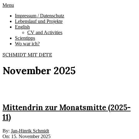
Skip
Primary
Menu
to
Navigation
Impressum / Datenschutz
content
Menu
Lebenslauf und Projekte
English
CV and Activities
Scientipps
Wo war ich?
SCHMIDT MIT DETE
November 2025
Mittendrin zur Monatsmitte (2025-
11)
2025-
By:
Jan-Hinrik Schmidt
11-
On:
15. November 2025