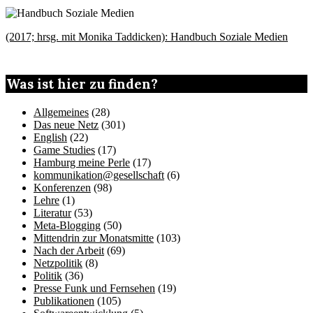
(2017; hrsg. mit Monika Taddicken): Handbuch Soziale Medien
Was ist hier zu finden?
Allgemeines
(28)
Das neue Netz
(301)
English
(22)
Game Studies
(17)
Hamburg meine Perle
(17)
kommunikation@gesellschaft
(6)
Konferenzen
(98)
Lehre
(1)
Literatur
(53)
Meta-Blogging
(50)
Mittendrin zur Monatsmitte
(103)
Nach der Arbeit
(69)
Netzpolitik
(8)
Politik
(36)
Presse Funk und Fernsehen
(19)
Publikationen
(105)