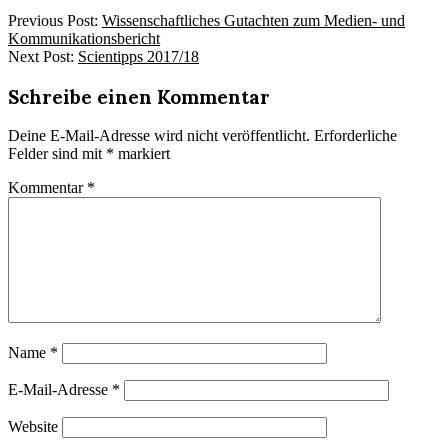
2017-
Previous Post:
Wissenschaftliches Gutachten zum Medien- und
07-
Kommunikationsbericht
15
Next Post:
Scientipps 2017/18
Schreibe einen Kommentar
Deine E-Mail-Adresse wird nicht veröffentlicht.
Erforderliche
Felder sind mit
*
markiert
Kommentar
*
Name
*
E-Mail-Adresse
*
Website