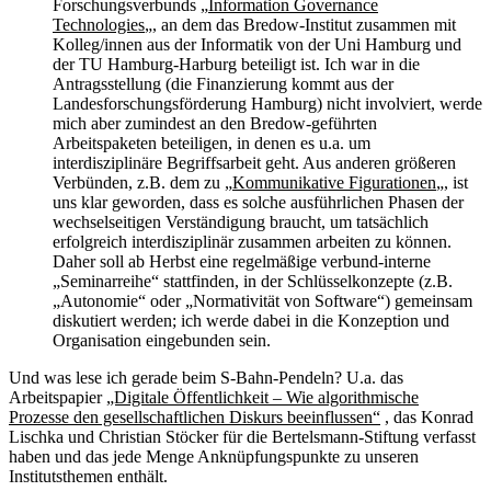
Forschungsverbunds „
Information Governance
Technologies
„, an dem das Bredow-Institut zusammen mit
Kolleg/innen aus der Informatik von der Uni Hamburg und
der TU Hamburg-Harburg beteiligt ist. Ich war in die
Antragsstellung (die Finanzierung kommt aus der
Landesforschungsförderung Hamburg) nicht involviert, werde
mich aber zumindest an den Bredow-geführten
Arbeitspaketen beteiligen, in denen es u.a. um
interdisziplinäre Begriffsarbeit geht. Aus anderen größeren
Verbünden, z.B. dem zu „
Kommunikative Figurationen
„, ist
uns klar geworden, dass es solche ausführlichen Phasen der
wechselseitigen Verständigung braucht, um tatsächlich
erfolgreich interdisziplinär zusammen arbeiten zu können.
Daher soll ab Herbst eine regelmäßige verbund-interne
„Seminarreihe“ stattfinden, in der Schlüsselkonzepte (z.B.
„Autonomie“ oder „Normativität von Software“) gemeinsam
diskutiert werden; ich werde dabei in die Konzeption und
Organisation eingebunden sein.
Und was lese ich gerade beim S-Bahn-Pendeln? U.a. das
Arbeitspapier
„Digitale Öffentlichkeit – Wie algorithmische
Prozesse den gesellschaftlichen Diskurs beeinflussen“
, das Konrad
Lischka und Christian Stöcker für die Bertelsmann-Stiftung verfasst
haben und das jede Menge Anknüpfungspunkte zu unseren
Institutsthemen enthält.