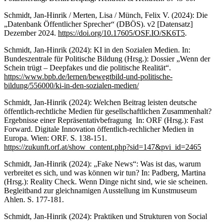
Schmidt, Jan-Hinrik / Merten, Lisa / Münch, Felix V. (2024): Die
„Datenbank Öffentlicher Sprecher“ (DBÖS). v2 [Datensatz]
Dezember 2024.
https://doi.org/10.17605/OSF.IO/SK6T5
.
Schmidt, Jan-Hinrik (2024): KI in den Sozialen Medien. In:
Bundeszentrale für Politische Bildung (Hrsg.): Dossier „Wenn der
Schein trügt – Deepfakes und die politische Realität“.
https://www.bpb.de/lernen/bewegtbild-und-politische-
bildung/556000/ki-in-den-sozialen-medien/
Schmidt, Jan-Hinrik (2024): Welchen Beitrag leisten deutsche
öffentlich-rechtliche Medien für gesellschaftlichen Zusammenhalt?
Ergebnisse einer Repräsentativbefragung In: ORF (Hrsg.): Fast
Forward. Digitale Innovation öffentlich-rechlicher Medien in
Europa. Wien: ORF. S. 138-151.
https://zukunft.orf.at/show_content.php?sid=147&pvi_id=2465
Schmidt, Jan-Hinrik (2024): „Fake News“: Was ist das, warum
verbreitet es sich, und was können wir tun? In: Padberg, Martina
(Hrsg.): Reality Check. Wenn Dinge nicht sind, wie sie scheinen.
Begleitband zur gleichnamigen Ausstellung im Kunstmuseum
Ahlen. S. 177-181.
Schmidt, Jan-Hinrik (2024): Praktiken und Strukturen von Social