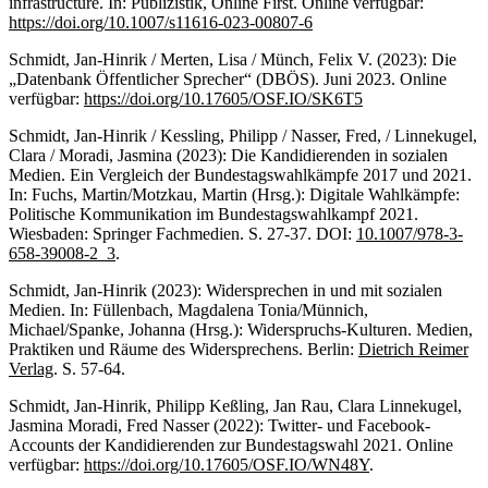
infrastructure. In: Publizistik, Online First. Online verfügbar:
https://doi.org/10.1007/s11616-023-00807-6
Schmidt, Jan-Hinrik / Merten, Lisa / Münch, Felix V. (2023): Die
„Datenbank Öffentlicher Sprecher“ (DBÖS). Juni 2023. Online
verfügbar:
https://doi.org/10.17605/OSF.IO/SK6T5
Schmidt, Jan-Hinrik / Kessling, Philipp / Nasser, Fred, / Linnekugel,
Clara / Moradi, Jasmina (2023): Die Kandidierenden in sozialen
Medien. Ein Vergleich der Bundestagswahlkämpfe 2017 und 2021.
In: Fuchs, Martin/Motzkau, Martin (Hrsg.): Digitale Wahlkämpfe:
Politische Kommunikation im Bundestagswahlkampf 2021.
Wiesbaden: Springer Fachmedien. S. 27-37. DOI:
10.1007/978-3-
658-39008-2_3
.
Schmidt, Jan-Hinrik (2023): Widersprechen in und mit sozialen
Medien. In: Füllenbach, Magdalena Tonia/Münnich,
Michael/Spanke, Johanna (Hrsg.): Widerspruchs-Kulturen. Medien,
Praktiken und Räume des Widersprechens. Berlin:
Dietrich Reimer
Verlag
. S. 57-64.
Schmidt, Jan-Hinrik, Philipp Keßling, Jan Rau, Clara Linnekugel,
Jasmina Moradi, Fred Nasser (2022): Twitter- und Facebook-
Accounts der Kandidierenden zur Bundestagswahl 2021. Online
verfügbar:
https://doi.org/10.17605/OSF.IO/WN48Y
.