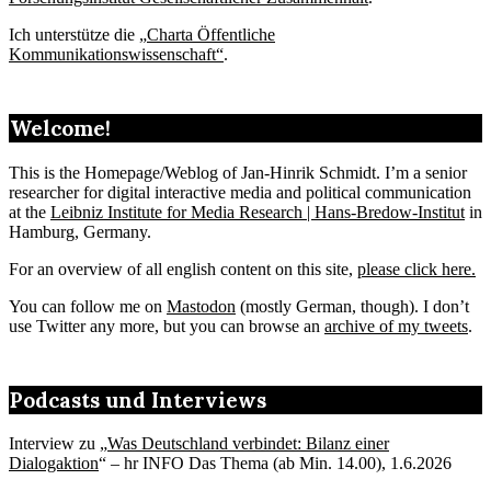
Ich unterstütze die „
Charta Öffentliche
Kommunikationswissenschaft“
.
Welcome!
This is the Homepage/Weblog of Jan-Hinrik Schmidt. I’m a senior
researcher for digital interactive media and political communication
at the
Leibniz Institute for Media Research | Hans-Bredow-Institut
in
Hamburg, Germany.
For an overview of all english content on this site,
please click here.
You can follow me on
Mastodon
(mostly German, though). I don’t
use Twitter any more, but you can browse an
archive of my tweets
.
Podcasts und Interviews
Interview zu „
Was Deutschland verbindet: Bilanz einer
Dialogaktion
“ – hr INFO Das Thema (ab Min. 14.00), 1.6.2026