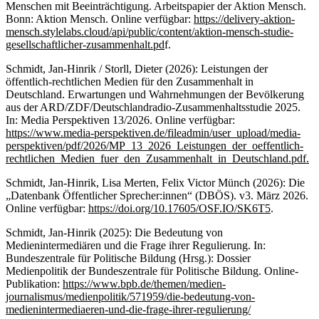
Menschen mit Beeinträchtigung. Arbeitspapier der Aktion Mensch.
Bonn: Aktion Mensch. Online verfügbar:
https://delivery-aktion-
mensch.stylelabs.cloud/api/public/content/aktion-mensch-studie-
gesellschaftlicher-zusammenhalt.pd
f.
Schmidt, Jan-Hinrik / Storll, Dieter (2026): Leistungen der
öffentlich-rechtlichen Medien für den Zusammenhalt in
Deutschland. Erwartungen und Wahrnehmungen der Bevölkerung
aus der ARD/ZDF/Deutschlandradio-Zusammenhaltsstudie 2025.
In: Media Perspektiven 13/2026. Online verfügbar:
https://www.media-perspektiven.de/fileadmin/user_upload/media-
perspektiven/pdf/2026/MP_13_2026_Leistungen_der_oeffentlich-
rechtlichen_Medien_fuer_den_Zusammenhalt_in_Deutschland.pdf.
Schmidt, Jan-Hinrik, Lisa Merten, Felix Victor Münch (2026): Die
„Datenbank Öffentlicher Sprecher:innen“ (DBÖS). v3. März 2026.
Online verfügbar:
https://doi.org/10.17605/OSF.IO/SK6T5
.
Schmidt, Jan-Hinrik (2025): Die Bedeutung von
Medienintermediären und die Frage ihrer Regulierung. In:
Bundeszentrale für Politische Bildung (Hrsg.): Dossier
Medienpolitik der Bundeszentrale für Politische Bildung. Online-
Publikation:
https://www.bpb.de/themen/medien-
journalismus/medienpolitik/571959/die-bedeutung-von-
medienintermediaeren-und-die-frage-ihrer-regulierung/