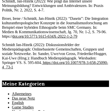
Schmidt, Jan-Hinrik (2022): Wie prägt das Internet unsere
Meinungsbildung? Entwicklungen und Ambivalenzen. In: Praxis
Politik, Nr. 2, 2022, S. 4-7.
Broer, Irene / Schmidt, Jan-Hinrik (2022): “Dasein”: Die Integration
kulturanthropologischer Konzepte in die Journalismusforschung am
Beispiel einer hybriden Ethnografie beim SMC Germany. In:
Medien & Kommunikationswissenschaft, Jg. 70, Nr. 1-2, S. 79-96.
https://
doi.org/10.5771/1615-634X-2022-1-2-79
Schmidt Jan-Hinrik (2022): Diskussionsfelder der
Medienpädagogik: Onlinebasierte Gemeinschaften, Gruppen und
soziale Netzwerke. In: Sander, Uwe/von Gross, Friederike/Hugger,
Kai-Uwe (Hrsg.): Handbuch Medienpädagogik. Wiesbaden:
Springer VS. S. 595-604.
https://doi.org/10.1007/978-3-658-25090-
4_73-1
Meine Kategorien
Allgemeines
Das neue Netz
English
Game Studies