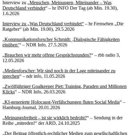
Interview zu „
Menschen, Meinungen, Miteinander – Was
Deutschland verbindet
“ – hr INFO Der Tag (ab Min. 19.30),
1.6.2026
Interview zu „Was Deutschland verbindet“
– hr Fernsehen „Die
Ratgeber“ (ab Min. 19.00), 29.5.2026
„
Kommunikationsforscher Schmidt: ‚Dialogische Fähigkeiten
einüben‘
“ – NDR Info, 27.5.2026
„
Brauchen wir mehr offene Gesprächsrunden?
“ – rbb radio 3,
12.05.2026
„
Medienforscher: Wir sind noch in der Lage miteinander zu
sprechen
“ – ndr info, 11.05.2026
„
Zwölfjähriger Goalkeeper Piet: Training, Paraden und Millionen
Klicks
“ – NDR Info, 26.03.2026
„
KI-generierte Holocaust-Verfälschungen fluten Social Media
“ –
Hamburg-Journal, 20.01.2026
„
Meinungsfreiheit – ist sie wirklich bedroht?
“ – Sendung in der
Reihe „mitreden!“ der ARD, 24.10.2025
„
Der Beitrag öffentlich-rechtlicher Medien zum gesellschaftlichen