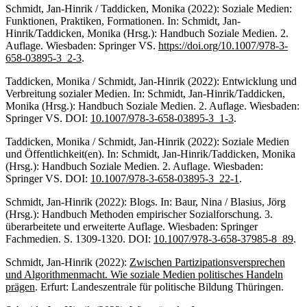
Schmidt, Jan-Hinrik / Taddicken, Monika (2022): Soziale Medien:
Funktionen, Praktiken, Formationen. In: Schmidt, Jan-
Hinrik/Taddicken, Monika (Hrsg.): Handbuch Soziale Medien. 2.
Auflage. Wiesbaden: Springer VS.
https://doi.org/10.1007/978-3-
658-03895-3_2-3
.
Taddicken, Monika / Schmidt, Jan-Hinrik (2022): Entwicklung und
Verbreitung sozialer Medien. In: Schmidt, Jan-Hinrik/Taddicken,
Monika (Hrsg.): Handbuch Soziale Medien. 2. Auflage. Wiesbaden:
Springer VS. DOI:
10.1007/978-3-658-03895-3_1-3
.
Taddicken, Monika / Schmidt, Jan-Hinrik (2022): Soziale Medien
und Öffentlichkeit(en). In: Schmidt, Jan-Hinrik/Taddicken, Monika
(Hrsg.): Handbuch Soziale Medien. 2. Auflage. Wiesbaden:
Springer VS. DOI:
10.1007/978-3-658-03895-3_22-1
.
Schmidt, Jan-Hinrik (2022): Blogs. In: Baur, Nina / Blasius, Jörg
(Hrsg.): Handbuch Methoden empirischer Sozialforschung. 3.
überarbeitete und erweiterte Auflage. Wiesbaden: Springer
Fachmedien. S. 1309-1320. DOI:
10.1007/978-3-658-37985-8_89
.
Schmidt, Jan-Hinrik (2022):
Zwischen Partizipationsversprechen
und Algorithmenmacht. Wie soziale Medien politisches Handeln
prägen
. Erfurt: Landeszentrale für politische Bildung Thüringen.