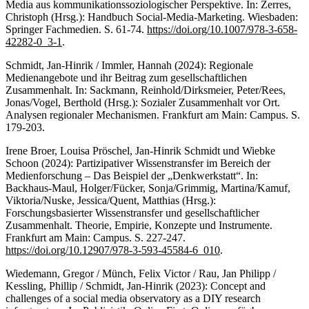
Media aus kommunikationssoziologischer Perspektive. In: Zerres,
Christoph (Hrsg.): Handbuch Social-Media-Marketing. Wiesbaden:
Springer Fachmedien. S. 61-74.
https://doi.org/10.1007/978-3-658-
42282-0_3-1
.
Schmidt, Jan-Hinrik / Immler, Hannah (2024): Regionale
Medienangebote und ihr Beitrag zum gesellschaftlichen
Zusammenhalt. In: Sackmann, Reinhold/Dirksmeier, Peter/Rees,
Jonas/Vogel, Berthold (Hrsg.): Sozialer Zusammenhalt vor Ort.
Analysen regionaler Mechanismen. Frankfurt am Main: Campus. S.
179-203.
Irene Broer, Louisa Pröschel, Jan-Hinrik Schmidt und Wiebke
Schoon (2024): Partizipativer Wissenstransfer im Bereich der
Medienforschung – Das Beispiel der „Denkwerkstatt“. In:
Backhaus-Maul, Holger/Fücker, Sonja/Grimmig, Martina/Kamuf,
Viktoria/Nuske, Jessica/Quent, Matthias (Hrsg.):
Forschungsbasierter Wissenstransfer und gesellschaftlicher
Zusammenhalt. Theorie, Empirie, Konzepte und Instrumente.
Frankfurt am Main: Campus. S. 227-247.
https://doi.org/10.12907/978-3-593-45584-6_010
.
Wiedemann, Gregor / Münch, Felix Victor / Rau, Jan Philipp /
Kessling, Phillip / Schmidt, Jan-Hinrik (2023): Concept and
challenges of a social media observatory as a DIY research