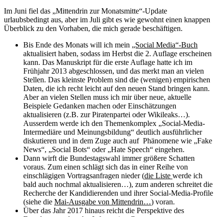
Im Juni fiel das „Mittendrin zur Monatsmitte“-Update
urlaubsbedingt aus, aber im Juli gibt es wie gewohnt einen knappen
Überblick zu den Vorhaben, die mich gerade beschäftigen.
Bis Ende des Monats will ich mein
„Social Media“-Buch
aktualisiert haben, sodass im Herbst die 2. Auflage erscheinen
kann. Das Manuskript für die erste Auflage hatte ich im
Frühjahr 2013 abgeschlossen, und das merkt man an vielen
Stellen. Das kleinste Problem sind die (wenigen) empirischen
Daten, die ich recht leicht auf den neuen Stand bringen kann.
Aber an vielen Stellen muss ich mir über neue, aktuelle
Beispiele Gedanken machen oder Einschätzungen
aktualisieren (z.B. zur Piratenpartei oder Wikileaks…).
Ausserdem werde ich den Themenkomplex „Social-Media-
Intermediäre und Meinungsbildung“ deutlich ausführlicher
diskutieren und in dem Zuge auch auf Phänomene wie „Fake
News“, „Social Bots“ oder „Hate Speech“ eingehen.
Dann wirft die Bundestagswahl immer größere Schatten
voraus. Zum einen schlägt sich das in einer Reihe von
einschlägigen Vortragsanfragen nieder (
die Liste
werde ich
bald auch nochmal aktualisieren…), zum anderen schreitet die
Recherche der Kandidierenden und ihrer Social-Media-Profile
(siehe die
Mai-Ausgabe von Mittendrin…
) voran.
Über das Jahr 2017 hinaus reicht die Perspektive des