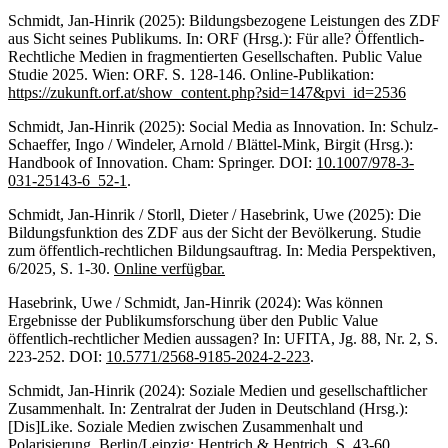
Schmidt, Jan-Hinrik (2025): Bildungsbezogene Leistungen des ZDF
aus Sicht seines Publikums. In: ORF (Hrsg.): Für alle? Öffentlich-
Rechtliche Medien in fragmentierten Gesellschaften. Public Value
Studie 2025. Wien: ORF. S. 128-146. Online-Publikation:
https://zukunft.orf.at/show_content.php?sid=147&pvi_id=2536
Schmidt, Jan-Hinrik (2025): Social Media as Innovation. In: Schulz-
Schaeffer, Ingo / Windeler, Arnold / Blättel-Mink, Birgit (Hrsg.):
Handbook of Innovation. Cham: Springer. DOI:
10.1007/978-3-
031-25143-6_52-1
.
Schmidt, Jan-Hinrik / Storll, Dieter / Hasebrink, Uwe (2025): Die
Bildungsfunktion des ZDF aus der Sicht der Bevölkerung. Studie
zum öffentlich-rechtlichen Bildungsauftrag. In: Media Perspektiven,
6/2025, S. 1-30.
Online verfügbar.
Hasebrink, Uwe / Schmidt, Jan-Hinrik (2024): Was können
Ergebnisse der Publikumsforschung über den Public Value
öffentlich-rechtlicher Medien aussagen? In: UFITA, Jg. 88, Nr. 2, S.
223-252. DOI:
10.5771/2568-9185-2024-2-223
.
Schmidt, Jan-Hinrik (2024): Soziale Medien und gesellschaftlicher
Zusammenhalt. In: Zentralrat der Juden in Deutschland (Hrsg.):
[Dis]Like. Soziale Medien zwischen Zusammenhalt und
Polarisierung. Berlin/Leipzig: Hentrich & Hentrich. S. 43-60.