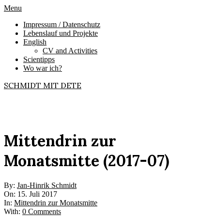
Skip
Primary
Menu
to
Navigation
Impressum / Datenschutz
content
Menu
Lebenslauf und Projekte
English
CV and Activities
Scientipps
Wo war ich?
SCHMIDT MIT DETE
Mittendrin zur
Monatsmitte (2017-07)
By:
Jan-Hinrik Schmidt
On:
15. Juli 2017
In:
Mittendrin zur Monatsmitte
With:
0 Comments