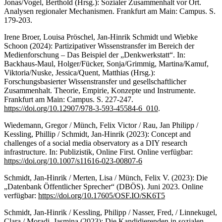
Jonas/Vogel, Berthold (Hrsg.): Sozialer Zusammenhalt vor Ort.
Analysen regionaler Mechanismen. Frankfurt am Main: Campus. S.
179-203.
Irene Broer, Louisa Pröschel, Jan-Hinrik Schmidt und Wiebke
Schoon (2024): Partizipativer Wissenstransfer im Bereich der
Medienforschung – Das Beispiel der „Denkwerkstatt“. In:
Backhaus-Maul, Holger/Fücker, Sonja/Grimmig, Martina/Kamuf,
Viktoria/Nuske, Jessica/Quent, Matthias (Hrsg.):
Forschungsbasierter Wissenstransfer und gesellschaftlicher
Zusammenhalt. Theorie, Empirie, Konzepte und Instrumente.
Frankfurt am Main: Campus. S. 227-247.
https://doi.org/10.12907/978-3-593-45584-6_010
.
Wiedemann, Gregor / Münch, Felix Victor / Rau, Jan Philipp /
Kessling, Phillip / Schmidt, Jan-Hinrik (2023): Concept and
challenges of a social media observatory as a DIY research
infrastructure. In: Publizistik, Online First. Online verfügbar:
https://doi.org/10.1007/s11616-023-00807-6
Schmidt, Jan-Hinrik / Merten, Lisa / Münch, Felix V. (2023): Die
„Datenbank Öffentlicher Sprecher“ (DBÖS). Juni 2023. Online
verfügbar:
https://doi.org/10.17605/OSF.IO/SK6T5
Schmidt, Jan-Hinrik / Kessling, Philipp / Nasser, Fred, / Linnekugel,
Clara / Moradi, Jasmina (2023): Die Kandidierenden in sozialen