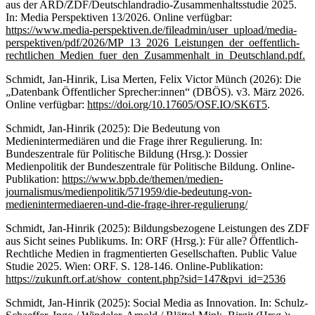
aus der ARD/ZDF/Deutschlandradio-Zusammenhaltsstudie 2025.
In: Media Perspektiven 13/2026. Online verfügbar:
https://www.media-perspektiven.de/fileadmin/user_upload/media-
perspektiven/pdf/2026/MP_13_2026_Leistungen_der_oeffentlich-
rechtlichen_Medien_fuer_den_Zusammenhalt_in_Deutschland.pdf.
Schmidt, Jan-Hinrik, Lisa Merten, Felix Victor Münch (2026): Die
„Datenbank Öffentlicher Sprecher:innen“ (DBÖS). v3. März 2026.
Online verfügbar:
https://doi.org/10.17605/OSF.IO/SK6T5
.
Schmidt, Jan-Hinrik (2025): Die Bedeutung von
Medienintermediären und die Frage ihrer Regulierung. In:
Bundeszentrale für Politische Bildung (Hrsg.): Dossier
Medienpolitik der Bundeszentrale für Politische Bildung. Online-
Publikation:
https://www.bpb.de/themen/medien-
journalismus/medienpolitik/571959/die-bedeutung-von-
medienintermediaeren-und-die-frage-ihrer-regulierung/
Schmidt, Jan-Hinrik (2025): Bildungsbezogene Leistungen des ZDF
aus Sicht seines Publikums. In: ORF (Hrsg.): Für alle? Öffentlich-
Rechtliche Medien in fragmentierten Gesellschaften. Public Value
Studie 2025. Wien: ORF. S. 128-146. Online-Publikation:
https://zukunft.orf.at/show_content.php?sid=147&pvi_id=2536
Schmidt, Jan-Hinrik (2025): Social Media as Innovation. In: Schulz-