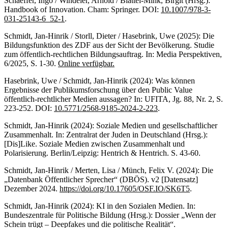
Schaeffer, Ingo / Windeler, Arnold / Blättel-Mink, Birgit (Hrsg.):
Handbook of Innovation. Cham: Springer. DOI:
10.1007/978-3-
031-25143-6_52-1
.
Schmidt, Jan-Hinrik / Storll, Dieter / Hasebrink, Uwe (2025): Die
Bildungsfunktion des ZDF aus der Sicht der Bevölkerung. Studie
zum öffentlich-rechtlichen Bildungsauftrag. In: Media Perspektiven,
6/2025, S. 1-30.
Online verfügbar.
Hasebrink, Uwe / Schmidt, Jan-Hinrik (2024): Was können
Ergebnisse der Publikumsforschung über den Public Value
öffentlich-rechtlicher Medien aussagen? In: UFITA, Jg. 88, Nr. 2, S.
223-252. DOI:
10.5771/2568-9185-2024-2-223
.
Schmidt, Jan-Hinrik (2024): Soziale Medien und gesellschaftlicher
Zusammenhalt. In: Zentralrat der Juden in Deutschland (Hrsg.):
[Dis]Like. Soziale Medien zwischen Zusammenhalt und
Polarisierung. Berlin/Leipzig: Hentrich & Hentrich. S. 43-60.
Schmidt, Jan-Hinrik / Merten, Lisa / Münch, Felix V. (2024): Die
„Datenbank Öffentlicher Sprecher“ (DBÖS). v2 [Datensatz]
Dezember 2024.
https://doi.org/10.17605/OSF.IO/SK6T5
.
Schmidt, Jan-Hinrik (2024): KI in den Sozialen Medien. In:
Bundeszentrale für Politische Bildung (Hrsg.): Dossier „Wenn der
Schein trügt – Deepfakes und die politische Realität“.