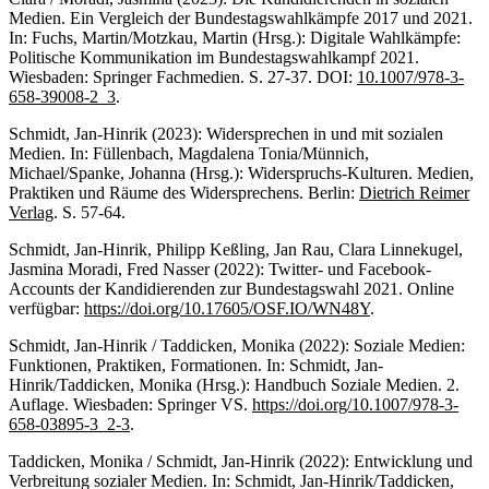
Medien. Ein Vergleich der Bundestagswahlkämpfe 2017 und 2021.
In: Fuchs, Martin/Motzkau, Martin (Hrsg.): Digitale Wahlkämpfe:
Politische Kommunikation im Bundestagswahlkampf 2021.
Wiesbaden: Springer Fachmedien. S. 27-37. DOI:
10.1007/978-3-
658-39008-2_3
.
Schmidt, Jan-Hinrik (2023): Widersprechen in und mit sozialen
Medien. In: Füllenbach, Magdalena Tonia/Münnich,
Michael/Spanke, Johanna (Hrsg.): Widerspruchs-Kulturen. Medien,
Praktiken und Räume des Widersprechens. Berlin:
Dietrich Reimer
Verlag
. S. 57-64.
Schmidt, Jan-Hinrik, Philipp Keßling, Jan Rau, Clara Linnekugel,
Jasmina Moradi, Fred Nasser (2022): Twitter- und Facebook-
Accounts der Kandidierenden zur Bundestagswahl 2021. Online
verfügbar:
https://doi.org/10.17605/OSF.IO/WN48Y
.
Schmidt, Jan-Hinrik / Taddicken, Monika (2022): Soziale Medien:
Funktionen, Praktiken, Formationen. In: Schmidt, Jan-
Hinrik/Taddicken, Monika (Hrsg.): Handbuch Soziale Medien. 2.
Auflage. Wiesbaden: Springer VS.
https://doi.org/10.1007/978-3-
658-03895-3_2-3
.
Taddicken, Monika / Schmidt, Jan-Hinrik (2022): Entwicklung und
Verbreitung sozialer Medien. In: Schmidt, Jan-Hinrik/Taddicken,