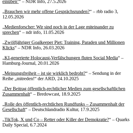
einüben‘
“ – NDR Info, 27.5.2026
„
Brauchen wir mehr offene Gesprächsrunden?
“ – rbb radio 3,
12.05.2026
„
Medienforscher: Wir sind noch in der Lage miteinander zu
sprechen
“ – ndr info, 11.05.2026
„
Zwölfjähriger Goalkeeper Piet: Training, Paraden und Millionen
Klicks
“ – NDR Info, 26.03.2026
„
KI-generierte Holocaust-Verfälschungen fluten Social Media
“ –
Hamburg-Journal, 20.01.2026
„
Meinungsfreiheit – ist sie wirklich bedroht?
“ – Sendung in der
Reihe „mitreden!“ der ARD, 24.10.2025
„
Der Beitrag öffentlich-rechtlicher Medien zum gesellschaftlichen
Zusammenhalt
“ – Bredowcast, 18.9.2025
„
Rolle des öffentlich-rechtlichen Rundfunks – Zusammenhalt der
Gesellschaft
“ – Deutschlandradio Kultur, 17.9.2025
„
TikTok, X und Co – Retter oder Killer der Demokratie?
“ – Quarks
Daily Special, 6.7.2024