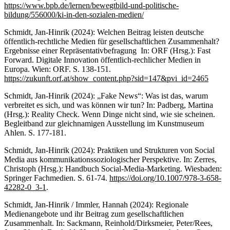
https://www.bpb.de/lernen/bewegtbild-und-politische-
bildung/556000/ki-in-den-sozialen-medien/
Schmidt, Jan-Hinrik (2024): Welchen Beitrag leisten deutsche
öffentlich-rechtliche Medien für gesellschaftlichen Zusammenhalt?
Ergebnisse einer Repräsentativbefragung In: ORF (Hrsg.): Fast
Forward. Digitale Innovation öffentlich-rechlicher Medien in
Europa. Wien: ORF. S. 138-151.
https://zukunft.orf.at/show_content.php?sid=147&pvi_id=2465
Schmidt, Jan-Hinrik (2024): „Fake News“: Was ist das, warum
verbreitet es sich, und was können wir tun? In: Padberg, Martina
(Hrsg.): Reality Check. Wenn Dinge nicht sind, wie sie scheinen.
Begleitband zur gleichnamigen Ausstellung im Kunstmuseum
Ahlen. S. 177-181.
Schmidt, Jan-Hinrik (2024): Praktiken und Strukturen von Social
Media aus kommunikationssoziologischer Perspektive. In: Zerres,
Christoph (Hrsg.): Handbuch Social-Media-Marketing. Wiesbaden:
Springer Fachmedien. S. 61-74.
https://doi.org/10.1007/978-3-658-
42282-0_3-1
.
Schmidt, Jan-Hinrik / Immler, Hannah (2024): Regionale
Medienangebote und ihr Beitrag zum gesellschaftlichen
Zusammenhalt. In: Sackmann, Reinhold/Dirksmeier, Peter/Rees,