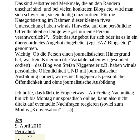
Das sind selbstredend Merkmale, die an den Rändern
unscharf sind, und bei vielen konkreten Blogs etc. wird man
sich schwer tun, sie eindeutig einzuordnen. Für die
Kategorisierung im Rahmen dieser kleinen rivva-
Untersuchung haben wir als Hinweise auf eine persönliche
Öffentlichkeit so Dinge wie „ist nur eine Person
verantwortlich?“, „Steht das Angebot für sich oder ist es in ein
übergeordnetes Angebot eingebettet (vgl. FAZ.Blogs etc.)“
genommen.
Wichtig: Ob die Person einen journalistischen Hintergrund
hat, war kein Kriterium (die Variable haben wir gesondert
codiert) – das Blog von Stefan Niggemeier z.B. haben wir als
persönliche Öffentlichkeit UND mit journalistischer
Ausbildung codiert; wirres.net hingegen als persönliche
Öffentlichkeit und ohne journalistische Ausbildung.
Ich hoffe, das klärt die Frage etwas .. Ab Freitag Nachmittag
bin ich bis Montag nur sporadisch online, kann also nicht
direkt auf eventuelle Nachfragen reagieren (soviel zum
Modus „Konversation“… ;-))
Jan
9. April 2010
Permalink