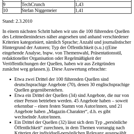
9
TechCrunch
1,43
10
Stefan Niggemeier
1,41
Stand: 2.3.2010
In einem nächsten Schritt haben wir uns die 100 führenden Quellen
des Leitmedienindexes näher angesehen und anhand verschiedener
Kriterien kategorisiert, nämlich Sprache; Anzahl und journalistischer
Hintergrund der Autoren; Typ der Öffentlichkeit (s.u.) ((Eine
eingehende Analyse, bspw. von Themenwahl, Präsentationsstil,
redaktioneller Organisation oder Regelmäßigkeit der
Veröffentlichungen der Quellen, haben wir aus Zeitgründen
zunächst weg gelassen.)). Diese Auswertung erbrachte:
Etwa zwei Drittel der 100 führenden Quellen sind
deutschsprachige Angebote (70), denen 30 englischsprachige
Quellen gegenüberstehen.
Etwa ein Drittel der Quellen (34) sind Angebote, die nur von
einer Person betrieben werden. 45 Angebote haben – soweit
erkennbar – einen festen Stamm von Autor/innen, und 21
Angebote haben „Magazin-Charakter“, d.h. es gibt
wechselnde Autor/innen.
Ein Drittel der Quellen (32) lässt sich dem Typ „persönliche
Öffentlichkeit“ zurechnen, in dem Themen vorrangig nach
Kriterien der individuell-persönlichen Relevanz ausgewählt