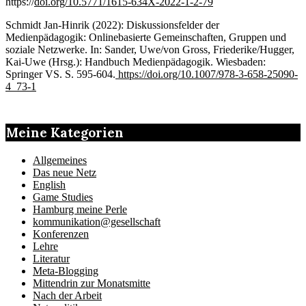
https://
doi.org/10.5771/1615-634X-2022-1-2-79
Schmidt Jan-Hinrik (2022): Diskussionsfelder der
Medienpädagogik: Onlinebasierte Gemeinschaften, Gruppen und
soziale Netzwerke. In: Sander, Uwe/von Gross, Friederike/Hugger,
Kai-Uwe (Hrsg.): Handbuch Medienpädagogik. Wiesbaden:
Springer VS. S. 595-604.
https://doi.org/10.1007/978-3-658-25090-
4_73-1
Meine Kategorien
Allgemeines
Das neue Netz
English
Game Studies
Hamburg meine Perle
kommunikation@gesellschaft
Konferenzen
Lehre
Literatur
Meta-Blogging
Mittendrin zur Monatsmitte
Nach der Arbeit