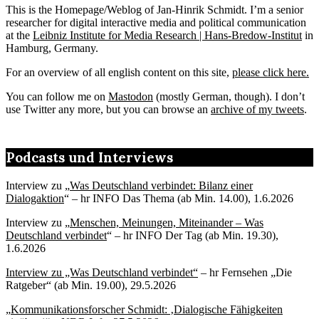
This is the Homepage/Weblog of Jan-Hinrik Schmidt. I’m a senior
researcher for digital interactive media and political communication
at the
Leibniz Institute for Media Research | Hans-Bredow-Institut
in
Hamburg, Germany.
For an overview of all english content on this site,
please click here.
You can follow me on
Mastodon
(mostly German, though). I don’t
use Twitter any more, but you can browse an
archive of my tweets
.
Podcasts und Interviews
Interview zu „
Was Deutschland verbindet: Bilanz einer
Dialogaktion
“ – hr INFO Das Thema (ab Min. 14.00), 1.6.2026
Interview zu „
Menschen, Meinungen, Miteinander – Was
Deutschland verbindet
“ – hr INFO Der Tag (ab Min. 19.30),
1.6.2026
Interview zu „Was Deutschland verbindet“
– hr Fernsehen „Die
Ratgeber“ (ab Min. 19.00), 29.5.2026
„
Kommunikationsforscher Schmidt: ‚Dialogische Fähigkeiten