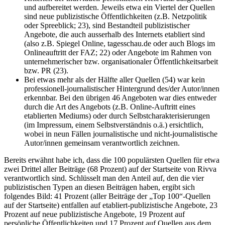
und aufbereitet werden. Jeweils etwa ein Viertel der Quellen
sind neue publizistische Öffentlichkeiten (z.B. Netzpolitik
oder Spreeblick; 23), sind Bestandteil publizistischer
Angebote, die auch ausserhalb des Internets etabliert sind
(also z.B. Spiegel Online, tagesschau.de oder auch Blogs im
Onlineauftritt der FAZ; 22) oder Angebote im Rahmen von
unternehmerischer bzw. organisationaler Öffentlichkeitsarbeit
bzw. PR (23).
Bei etwas mehr als der Hälfte aller Quellen (54) war kein
professionell-journalistischer Hintergrund des/der Autor/innen
erkennbar. Bei den übrigen 46 Angeboten war dies entweder
durch die Art des Angebots (z.B. Online-Auftritt eines
etablierten Mediums) oder durch Selbstcharakterisierungen
(im Impressum, einem Selbstverständnis o.ä.) ersichtlich,
wobei in neun Fällen journalistische und nicht-journalistische
Autor/innen gemeinsam verantwortlich zeichnen.
Bereits erwähnt habe ich, dass die 100 populärsten Quellen für etwa
zwei Drittel aller Beiträge (68 Prozent) auf der Startseite von Rivva
verantwortlich sind. Schlüsselt man den Anteil auf, den die vier
publizistischen Typen an diesen Beiträgen haben, ergibt sich
folgendes Bild: 41 Prozent (aller Beiträge der „Top 100“-Quellen
auf der Startseite) entfallen auf etabliert-publizistische Angebote, 23
Prozent auf neue publizistische Angebote, 19 Prozent auf
persönliche Öffentlichkeiten und 17 Prozent auf Quellen aus dem