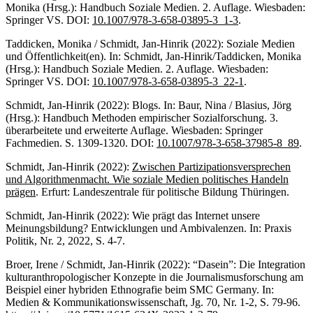
Monika (Hrsg.): Handbuch Soziale Medien. 2. Auflage. Wiesbaden:
Springer VS. DOI:
10.1007/978-3-658-03895-3_1-3
.
Taddicken, Monika / Schmidt, Jan-Hinrik (2022): Soziale Medien
und Öffentlichkeit(en). In: Schmidt, Jan-Hinrik/Taddicken, Monika
(Hrsg.): Handbuch Soziale Medien. 2. Auflage. Wiesbaden:
Springer VS. DOI:
10.1007/978-3-658-03895-3_22-1
.
Schmidt, Jan-Hinrik (2022): Blogs. In: Baur, Nina / Blasius, Jörg
(Hrsg.): Handbuch Methoden empirischer Sozialforschung. 3.
überarbeitete und erweiterte Auflage. Wiesbaden: Springer
Fachmedien. S. 1309-1320. DOI:
10.1007/978-3-658-37985-8_89
.
Schmidt, Jan-Hinrik (2022):
Zwischen Partizipationsversprechen
und Algorithmenmacht. Wie soziale Medien politisches Handeln
prägen
. Erfurt: Landeszentrale für politische Bildung Thüringen.
Schmidt, Jan-Hinrik (2022): Wie prägt das Internet unsere
Meinungsbildung? Entwicklungen und Ambivalenzen. In: Praxis
Politik, Nr. 2, 2022, S. 4-7.
Broer, Irene / Schmidt, Jan-Hinrik (2022): “Dasein”: Die Integration
kulturanthropologischer Konzepte in die Journalismusforschung am
Beispiel einer hybriden Ethnografie beim SMC Germany. In:
Medien & Kommunikationswissenschaft, Jg. 70, Nr. 1-2, S. 79-96.