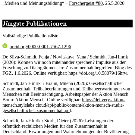
„Medien und Meinungsbildung“ –
Forschergeist #80
, 25.5.2020
Jüngste Publikationen
Vollständige Publikationsliste
orcid.org/0000-0001-7567-1296
De Silva-Schmidt, Fenja / Novitskaya, Yana / Schmidt, Jan-Hinrik
(2026): Können wir noch miteinander sprechen? Impulse aus der
Forschung zu Dialogräumen. In: Zusammenhalt begreifen. Blog des
FGZ, 1.6.2026. Online verfügbar:
https://doi.org/10.58079/16hrw
.
Schmidt, Jan-Hinrik / Braun, Milena (2026): Gesellschaftlicher
Zusammenhalt. Teilhabeerfahrungen und Teilhabeerwartungen von
Menschen mit Beeinträchtigung. Arbeitspapier der Aktion Mensch.
Bonn: Aktion Mensch. Online verfügbar:
https://delivery-aktion-
mensch.stylelabs.cloud/api/public/content/aktion-mensch-studie-
gesellschaftlicher-zusammenhalt.pd
f.
Schmidt, Jan-Hinrik / Storll, Dieter (2026): Leistungen der
öffentlich-rechtlichen Medien für den Zusammenhalt in
Deutschland. Erwartungen und Wahrnehmungen der Bevölkerung