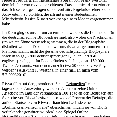
Heute ist bei
carta ein interessantes Portrait von Frank Westphal
,
dem Macher von
rivva.de
erschienen. Das hat mich daran erinnert,
dass ich seit einigen Tagen schon vorhatte, Ergebnisse einer kleinen
Auswertung zu bloggen, die ich mit meiner studentischen
Mitarbeiterin Jessica Kunert vor knapp einem Monat vorgenommen
habe.
Im Kern ging es uns darum zu ermitteln, welches die Leitmedien für
die deutschsprachige Blogosphäre sind, also woher die Nachrichten
(im weiten Sinne verstanden) stammen, die in der Blogosphäre
diskutiert werden. Dazu haben wir uns rivva vorgenommen – die
Plattform scannt nicht die gesamte deutschsprachige Blogosphäre,
sondern folgt „3.800 deutschsprachigen Quellen und 850
englischsprachigen. Im Pool befinden sich fast genau 150.000
Twitter-Accounts, von denen zurzeit etwa 50.000 aktiv verfolgt
werden“ (Auskunft F. Westphal in einer mail an mich vom
5.3.
2003
2010).
Rivva führt auf der gesonderten Seite „
Leitmedien
“ eine
tagesaktuelle Auswertung, welchen Anteil einzelne Online-
Angebote im Lauf der vergangenen 100 Tage an den Beiträgen auf
Startseite von Rivva besitzen, also wieviel Prozent der Beiträge, die
auf der Startseite von Rivva auftauchten (weil sie eine
„Aufmerksamkeitsschwelle“ überschritten, indem sie von Blogs
verlinkt oder getwittert wurden), von Spiegel Online,
Netzpolitik.org o.ä. stammen. Für unsere erste Auswertung haben