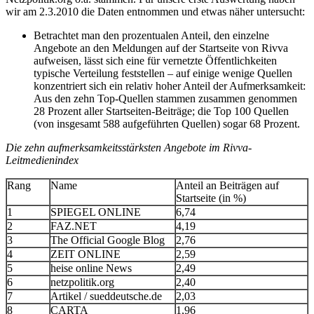
wir am 2.3.2010 die Daten entnommen und etwas näher untersucht:
Betrachtet man den prozentualen Anteil, den einzelne
Angebote an den Meldungen auf der Startseite von Rivva
aufweisen, lässt sich eine für vernetzte Öffentlichkeiten
typische Verteilung feststellen – auf einige wenige Quellen
konzentriert sich ein relativ hoher Anteil der Aufmerksamkeit:
Aus den zehn Top-Quellen stammen zusammen genommen
28 Prozent aller Startseiten-Beiträge; die Top 100 Quellen
(von insgesamt 588 aufgeführten Quellen) sogar 68 Prozent.
Die zehn aufmerksamkeitsstärksten Angebote im Rivva-
Leitmedienindex
Rang
Name
Anteil an Beiträgen auf
Startseite (in %)
1
SPIEGEL ONLINE
6,74
2
FAZ.NET
4,19
3
The Official Google Blog
2,76
4
ZEIT ONLINE
2,59
5
heise online News
2,49
6
netzpolitik.org
2,40
7
Artikel / sueddeutsche.de
2,03
8
CARTA
1,96