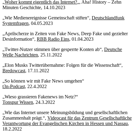
„
Woher kommt eigentlich das Internet?
„, Aha! History – Zehn
Minuten Geschichte, 14.10.2023
„Wie Medienereignisse Gemeinschaft stiften“,
Deutschlandfunk
Systemfragen
, 04.05.2023
„Aprilscherze in Zeiten von Fake News, Deep Fake und gezielter
Desinformation“,
RBB Radio Eins
, 01.04.2023
„Twitter-Nutzer stimmen über gesperrte Konten ab“,
Deutsche
Welle Nachrichten
, 25.11.2022
„Elon Musks Twitterübernahme: Folgen für die Wissenschaft“,
Bredowcast
, 17.11.2022
„So können wir mit Fake News umgehen“
t3n-Podcast,
22.4.2022
„Wieso grassieren Fakenews im Netz?“
Tonspur Wissen
, 24.3.2022
„Wie das Internet unsere Meinungsbildung und gesellschaftlichen
Zusammenhalt prägt.“,
Videocast für das Zentrum Gesellschaftliche
Verantwortung der Evangelischen Kirchen in Hessen und Nassau
,
18.2.2022