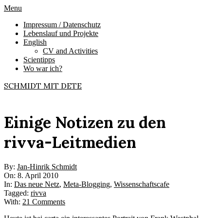
Skip
Primary
Menu
to
Navigation
Impressum / Datenschutz
content
Menu
Lebenslauf und Projekte
English
CV and Activities
Scientipps
Wo war ich?
SCHMIDT MIT DETE
Einige Notizen zu den
rivva-Leitmedien
By:
Jan-Hinrik Schmidt
On:
8. April 2010
In:
Das neue Netz
,
Meta-Blogging
,
Wissenschaftscafe
Tagged:
rivva
With:
21 Comments