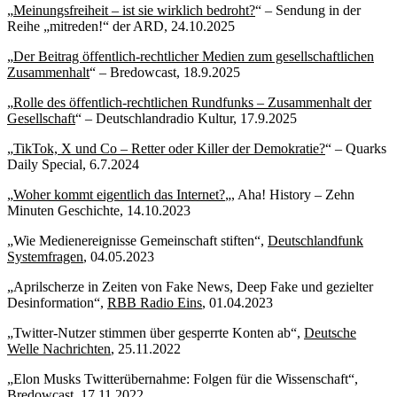
„
Meinungsfreiheit – ist sie wirklich bedroht?
“ – Sendung in der
Reihe „mitreden!“ der ARD, 24.10.2025
„
Der Beitrag öffentlich-rechtlicher Medien zum gesellschaftlichen
Zusammenhalt
“ – Bredowcast, 18.9.2025
„
Rolle des öffentlich-rechtlichen Rundfunks – Zusammenhalt der
Gesellschaft
“ – Deutschlandradio Kultur, 17.9.2025
„
TikTok, X und Co – Retter oder Killer der Demokratie?
“ – Quarks
Daily Special, 6.7.2024
„
Woher kommt eigentlich das Internet?
„, Aha! History – Zehn
Minuten Geschichte, 14.10.2023
„Wie Medienereignisse Gemeinschaft stiften“,
Deutschlandfunk
Systemfragen
, 04.05.2023
„Aprilscherze in Zeiten von Fake News, Deep Fake und gezielter
Desinformation“,
RBB Radio Eins
, 01.04.2023
„Twitter-Nutzer stimmen über gesperrte Konten ab“,
Deutsche
Welle Nachrichten
, 25.11.2022
„Elon Musks Twitterübernahme: Folgen für die Wissenschaft“,
Bredowcast
, 17.11.2022