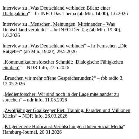
Interview zu „
Was Deutschland verbindet: Bilanz einer
Dialogaktion
“ – hr INFO Das Thema (ab Min. 14.00), 1.6.2026
Interview zu „
Menschen, Meinungen, Miteinander – Was
Deutschland verbindet
“ – hr INFO Der Tag (ab Min. 19.30),
1.6.2026
Interview zu „Was Deutschland verbindet“
– hr Fernsehen „Die
Ratgeber“ (ab Min. 19.00), 29.5.2026
„
Kommunikationsforscher Schmidt: ‚Dialogische Fähigkeiten
einüben‘
“ – NDR Info, 27.5.2026
„
Brauchen wir mehr offene Gesprächsrunden?
“ – rbb radio 3,
12.05.2026
„
Medienforscher: Wir sind noch in der Lage miteinander zu
sprechen
“ – ndr info, 11.05.2026
„
Zwölfjähriger Goalkeeper Piet: Training, Paraden und Millionen
Klicks
“ – NDR Info, 26.03.2026
„
KI-generierte Holocaust-Verfälschungen fluten Social Media
“ –
Hamburg-Journal, 20.01.2026