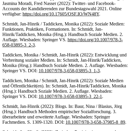
Jasmina Moradi, Fred Nasser (2022): Twitter- und Facebook-
Accounts der Kandidierenden zur Bundestagswahl 2021. Online
verfügbar:
https://doi.org/10.17605/OSF.IO/WN48Y
.
Schmidt, Jan-Hinrik / Taddicken, Monika (2022): Soziale Medien:
Funktionen, Praktiken, Formationen. In: Schmidt, Jan-
Hinrik/Taddicken, Monika (Hrsg.): Handbuch Soziale Medien. 2.
Auflage. Wiesbaden: Springer VS.
https://doi.org/10.1007/978-3-
658-03895-3_2-3
.
Taddicken, Monika / Schmidt, Jan-Hinrik (2022): Entwicklung und
Verbreitung sozialer Medien. In: Schmidt, Jan-Hinrik/Taddicken,
Monika (Hrsg.): Handbuch Soziale Medien. 2. Auflage. Wiesbaden:
Springer VS. DOI:
10.1007/978-3-658-03895-3_1-3
.
Taddicken, Monika / Schmidt, Jan-Hinrik (2022): Soziale Medien
und Öffentlichkeit(en). In: Schmidt, Jan-Hinrik/Taddicken, Monika
(Hrsg.): Handbuch Soziale Medien. 2. Auflage. Wiesbaden:
Springer VS. DOI:
10.1007/978-3-658-03895-3_22-1
.
Schmidt, Jan-Hinrik (2022): Blogs. In: Baur, Nina / Blasius, Jörg
(Hrsg.): Handbuch Methoden empirischer Sozialforschung. 3.
überarbeitete und erweiterte Auflage. Wiesbaden: Springer
Fachmedien. S. 1309-1320. DOI:
10.1007/978-3-658-37985-8_89
.