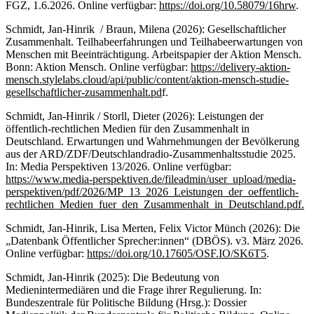
FGZ, 1.6.2026. Online verfügbar:
https://doi.org/10.58079/16hrw
.
Schmidt, Jan-Hinrik / Braun, Milena (2026): Gesellschaftlicher
Zusammenhalt. Teilhabeerfahrungen und Teilhabeerwartungen von
Menschen mit Beeinträchtigung. Arbeitspapier der Aktion Mensch.
Bonn: Aktion Mensch. Online verfügbar:
https://delivery-aktion-
mensch.stylelabs.cloud/api/public/content/aktion-mensch-studie-
gesellschaftlicher-zusammenhalt.pd
f.
Schmidt, Jan-Hinrik / Storll, Dieter (2026): Leistungen der
öffentlich-rechtlichen Medien für den Zusammenhalt in
Deutschland. Erwartungen und Wahrnehmungen der Bevölkerung
aus der ARD/ZDF/Deutschlandradio-Zusammenhaltsstudie 2025.
In: Media Perspektiven 13/2026. Online verfügbar:
https://www.media-perspektiven.de/fileadmin/user_upload/media-
perspektiven/pdf/2026/MP_13_2026_Leistungen_der_oeffentlich-
rechtlichen_Medien_fuer_den_Zusammenhalt_in_Deutschland.pdf.
Schmidt, Jan-Hinrik, Lisa Merten, Felix Victor Münch (2026): Die
„Datenbank Öffentlicher Sprecher:innen“ (DBÖS). v3. März 2026.
Online verfügbar:
https://doi.org/10.17605/OSF.IO/SK6T5
.
Schmidt, Jan-Hinrik (2025): Die Bedeutung von
Medienintermediären und die Frage ihrer Regulierung. In:
Bundeszentrale für Politische Bildung (Hrsg.): Dossier