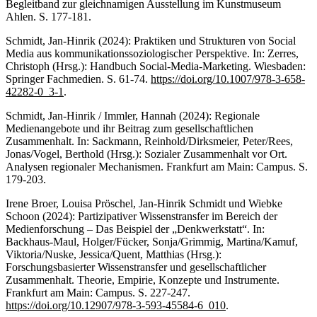
Begleitband zur gleichnamigen Ausstellung im Kunstmuseum
Ahlen. S. 177-181.
Schmidt, Jan-Hinrik (2024): Praktiken und Strukturen von Social
Media aus kommunikationssoziologischer Perspektive. In: Zerres,
Christoph (Hrsg.): Handbuch Social-Media-Marketing. Wiesbaden:
Springer Fachmedien. S. 61-74.
https://doi.org/10.1007/978-3-658-
42282-0_3-1
.
Schmidt, Jan-Hinrik / Immler, Hannah (2024): Regionale
Medienangebote und ihr Beitrag zum gesellschaftlichen
Zusammenhalt. In: Sackmann, Reinhold/Dirksmeier, Peter/Rees,
Jonas/Vogel, Berthold (Hrsg.): Sozialer Zusammenhalt vor Ort.
Analysen regionaler Mechanismen. Frankfurt am Main: Campus. S.
179-203.
Irene Broer, Louisa Pröschel, Jan-Hinrik Schmidt und Wiebke
Schoon (2024): Partizipativer Wissenstransfer im Bereich der
Medienforschung – Das Beispiel der „Denkwerkstatt“. In:
Backhaus-Maul, Holger/Fücker, Sonja/Grimmig, Martina/Kamuf,
Viktoria/Nuske, Jessica/Quent, Matthias (Hrsg.):
Forschungsbasierter Wissenstransfer und gesellschaftlicher
Zusammenhalt. Theorie, Empirie, Konzepte und Instrumente.
Frankfurt am Main: Campus. S. 227-247.
https://doi.org/10.12907/978-3-593-45584-6_010
.