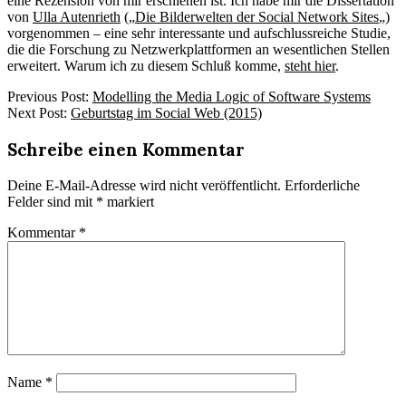
eine Rezension von mir erschienen ist. Ich habe mir die Dissertation
von
Ulla Autenrieth
(„
Die Bilderwelten der Social Network Sites
„)
vorgenommen – eine sehr interessante und aufschlussreiche Studie,
die die Forschung zu Netzwerkplattformen an wesentlichen Stellen
erweitert. Warum ich zu diesem Schluß komme,
steht hier
.
2015-
Previous Post:
Modelling the Media Logic of Software Systems
10-
Next Post:
Geburtstag im Social Web (2015)
29
Schreibe einen Kommentar
Deine E-Mail-Adresse wird nicht veröffentlicht.
Erforderliche
Felder sind mit
*
markiert
Kommentar
*
Name
*