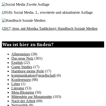
(2018): Social Media. 2., erweiterte und aktualisierte Auflage
(2017; hrsg. mit Monika Taddicken): Handbuch Soziale Medien
Was ist hier zu finden?
Allgemeines
(28)
Das neue Netz
(301)
English
(22)
Game Studies
(17)
Hamburg meine Perle
(17)
kommunikation@gesellschaft
(6)
Konferenzen
(98)
Lehre
(1)
Literatur
(53)
Meta-Blogging
(50)
Mittendrin zur Monatsmitte
(103)
Nach der Arbeit
(69)
Netzpolitik
(8)