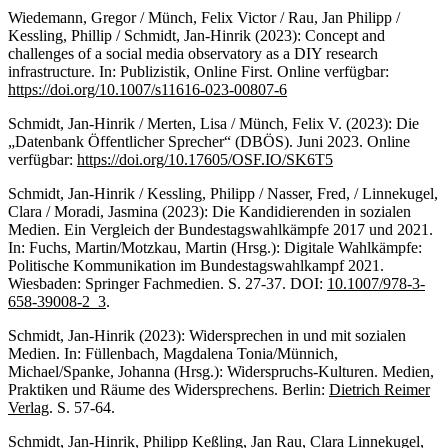
Wiedemann, Gregor / Münch, Felix Victor / Rau, Jan Philipp /
Kessling, Phillip / Schmidt, Jan-Hinrik (2023): Concept and
challenges of a social media observatory as a DIY research
infrastructure. In: Publizistik, Online First. Online verfügbar:
https://doi.org/10.1007/s11616-023-00807-6
Schmidt, Jan-Hinrik / Merten, Lisa / Münch, Felix V. (2023): Die
„Datenbank Öffentlicher Sprecher“ (DBÖS). Juni 2023. Online
verfügbar:
https://doi.org/10.17605/OSF.IO/SK6T5
Schmidt, Jan-Hinrik / Kessling, Philipp / Nasser, Fred, / Linnekugel,
Clara / Moradi, Jasmina (2023): Die Kandidierenden in sozialen
Medien. Ein Vergleich der Bundestagswahlkämpfe 2017 und 2021.
In: Fuchs, Martin/Motzkau, Martin (Hrsg.): Digitale Wahlkämpfe:
Politische Kommunikation im Bundestagswahlkampf 2021.
Wiesbaden: Springer Fachmedien. S. 27-37. DOI:
10.1007/978-3-
658-39008-2_3
.
Schmidt, Jan-Hinrik (2023): Widersprechen in und mit sozialen
Medien. In: Füllenbach, Magdalena Tonia/Münnich,
Michael/Spanke, Johanna (Hrsg.): Widerspruchs-Kulturen. Medien,
Praktiken und Räume des Widersprechens. Berlin:
Dietrich Reimer
Verlag
. S. 57-64.
Schmidt, Jan-Hinrik, Philipp Keßling, Jan Rau, Clara Linnekugel,