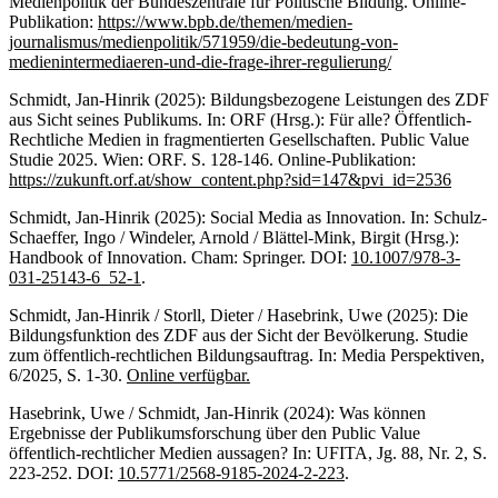
Medienpolitik der Bundeszentrale für Politische Bildung. Online-
Publikation:
https://www.bpb.de/themen/medien-
journalismus/medienpolitik/571959/die-bedeutung-von-
medienintermediaeren-und-die-frage-ihrer-regulierung/
Schmidt, Jan-Hinrik (2025): Bildungsbezogene Leistungen des ZDF
aus Sicht seines Publikums. In: ORF (Hrsg.): Für alle? Öffentlich-
Rechtliche Medien in fragmentierten Gesellschaften. Public Value
Studie 2025. Wien: ORF. S. 128-146. Online-Publikation:
https://zukunft.orf.at/show_content.php?sid=147&pvi_id=2536
Schmidt, Jan-Hinrik (2025): Social Media as Innovation. In: Schulz-
Schaeffer, Ingo / Windeler, Arnold / Blättel-Mink, Birgit (Hrsg.):
Handbook of Innovation. Cham: Springer. DOI:
10.1007/978-3-
031-25143-6_52-1
.
Schmidt, Jan-Hinrik / Storll, Dieter / Hasebrink, Uwe (2025): Die
Bildungsfunktion des ZDF aus der Sicht der Bevölkerung. Studie
zum öffentlich-rechtlichen Bildungsauftrag. In: Media Perspektiven,
6/2025, S. 1-30.
Online verfügbar.
Hasebrink, Uwe / Schmidt, Jan-Hinrik (2024): Was können
Ergebnisse der Publikumsforschung über den Public Value
öffentlich-rechtlicher Medien aussagen? In: UFITA, Jg. 88, Nr. 2, S.
223-252. DOI:
10.5771/2568-9185-2024-2-223
.