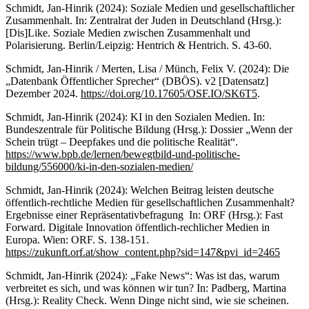
Schmidt, Jan-Hinrik (2024): Soziale Medien und gesellschaftlicher
Zusammenhalt. In: Zentralrat der Juden in Deutschland (Hrsg.):
[Dis]Like. Soziale Medien zwischen Zusammenhalt und
Polarisierung. Berlin/Leipzig: Hentrich & Hentrich. S. 43-60.
Schmidt, Jan-Hinrik / Merten, Lisa / Münch, Felix V. (2024): Die
„Datenbank Öffentlicher Sprecher“ (DBÖS). v2 [Datensatz]
Dezember 2024.
https://doi.org/10.17605/OSF.IO/SK6T5
.
Schmidt, Jan-Hinrik (2024): KI in den Sozialen Medien. In:
Bundeszentrale für Politische Bildung (Hrsg.): Dossier „Wenn der
Schein trügt – Deepfakes und die politische Realität“.
https://www.bpb.de/lernen/bewegtbild-und-politische-
bildung/556000/ki-in-den-sozialen-medien/
Schmidt, Jan-Hinrik (2024): Welchen Beitrag leisten deutsche
öffentlich-rechtliche Medien für gesellschaftlichen Zusammenhalt?
Ergebnisse einer Repräsentativbefragung In: ORF (Hrsg.): Fast
Forward. Digitale Innovation öffentlich-rechlicher Medien in
Europa. Wien: ORF. S. 138-151.
https://zukunft.orf.at/show_content.php?sid=147&pvi_id=2465
Schmidt, Jan-Hinrik (2024): „Fake News“: Was ist das, warum
verbreitet es sich, und was können wir tun? In: Padberg, Martina
(Hrsg.): Reality Check. Wenn Dinge nicht sind, wie sie scheinen.