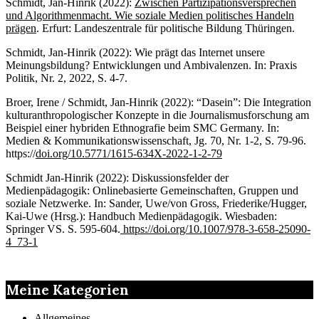
Schmidt, Jan-Hinrik (2022):
Zwischen Partizipationsversprechen
und Algorithmenmacht. Wie soziale Medien politisches Handeln
prägen
. Erfurt: Landeszentrale für politische Bildung Thüringen.
Schmidt, Jan-Hinrik (2022): Wie prägt das Internet unsere
Meinungsbildung? Entwicklungen und Ambivalenzen. In: Praxis
Politik, Nr. 2, 2022, S. 4-7.
Broer, Irene / Schmidt, Jan-Hinrik (2022): “Dasein”: Die Integration
kulturanthropologischer Konzepte in die Journalismusforschung am
Beispiel einer hybriden Ethnografie beim SMC Germany. In:
Medien & Kommunikationswissenschaft, Jg. 70, Nr. 1-2, S. 79-96.
https://
doi.org/10.5771/1615-634X-2022-1-2-79
Schmidt Jan-Hinrik (2022): Diskussionsfelder der
Medienpädagogik: Onlinebasierte Gemeinschaften, Gruppen und
soziale Netzwerke. In: Sander, Uwe/von Gross, Friederike/Hugger,
Kai-Uwe (Hrsg.): Handbuch Medienpädagogik. Wiesbaden:
Springer VS. S. 595-604.
https://doi.org/10.1007/978-3-658-25090-
4_73-1
Meine Kategorien
Allgemeines