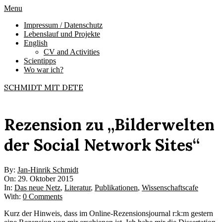
Skip
Primary
Menu
to
Navigation
Impressum / Datenschutz
content
Menu
Lebenslauf und Projekte
English
CV and Activities
Scientipps
Wo war ich?
SCHMIDT MIT DETE
Rezension zu „Bilderwelten
der Social Network Sites“
By:
Jan-Hinrik Schmidt
On:
29. Oktober 2015
In:
Das neue Netz
,
Literatur
,
Publikationen
,
Wissenschaftscafe
With:
0 Comments
Kurz der Hinweis, dass im Online-Rezensionsjournal r:k:m gestern