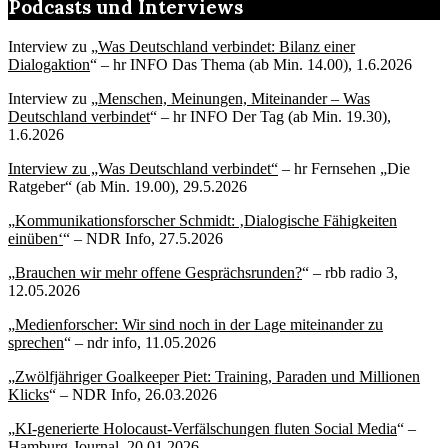
Podcasts und Interviews
Interview zu „
Was Deutschland verbindet: Bilanz einer
Dialogaktion
“ – hr INFO Das Thema (ab Min. 14.00), 1.6.2026
Interview zu „
Menschen, Meinungen, Miteinander – Was
Deutschland verbindet
“ – hr INFO Der Tag (ab Min. 19.30),
1.6.2026
Interview zu „Was Deutschland verbindet“
– hr Fernsehen „Die
Ratgeber“ (ab Min. 19.00), 29.5.2026
„
Kommunikationsforscher Schmidt: ‚Dialogische Fähigkeiten
einüben‘
“ – NDR Info, 27.5.2026
„
Brauchen wir mehr offene Gesprächsrunden?
“ – rbb radio 3,
12.05.2026
„
Medienforscher: Wir sind noch in der Lage miteinander zu
sprechen
“ – ndr info, 11.05.2026
„
Zwölfjähriger Goalkeeper Piet: Training, Paraden und Millionen
Klicks
“ – NDR Info, 26.03.2026
„
KI-generierte Holocaust-Verfälschungen fluten Social Media
“ –
Hamburg-Journal, 20.01.2026