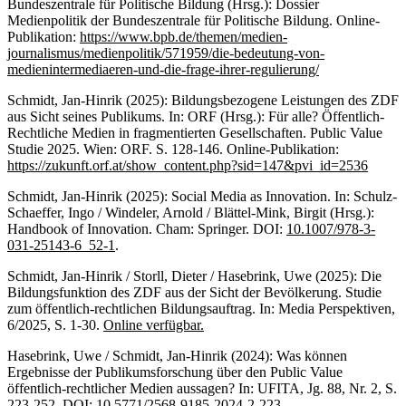
Bundeszentrale für Politische Bildung (Hrsg.): Dossier
Medienpolitik der Bundeszentrale für Politische Bildung. Online-
Publikation:
https://www.bpb.de/themen/medien-
journalismus/medienpolitik/571959/die-bedeutung-von-
medienintermediaeren-und-die-frage-ihrer-regulierung/
Schmidt, Jan-Hinrik (2025): Bildungsbezogene Leistungen des ZDF
aus Sicht seines Publikums. In: ORF (Hrsg.): Für alle? Öffentlich-
Rechtliche Medien in fragmentierten Gesellschaften. Public Value
Studie 2025. Wien: ORF. S. 128-146. Online-Publikation:
https://zukunft.orf.at/show_content.php?sid=147&pvi_id=2536
Schmidt, Jan-Hinrik (2025): Social Media as Innovation. In: Schulz-
Schaeffer, Ingo / Windeler, Arnold / Blättel-Mink, Birgit (Hrsg.):
Handbook of Innovation. Cham: Springer. DOI:
10.1007/978-3-
031-25143-6_52-1
.
Schmidt, Jan-Hinrik / Storll, Dieter / Hasebrink, Uwe (2025): Die
Bildungsfunktion des ZDF aus der Sicht der Bevölkerung. Studie
zum öffentlich-rechtlichen Bildungsauftrag. In: Media Perspektiven,
6/2025, S. 1-30.
Online verfügbar.
Hasebrink, Uwe / Schmidt, Jan-Hinrik (2024): Was können
Ergebnisse der Publikumsforschung über den Public Value
öffentlich-rechtlicher Medien aussagen? In: UFITA, Jg. 88, Nr. 2, S.
223-252. DOI:
10.5771/2568-9185-2024-2-223
.