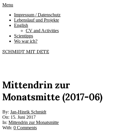
Skip
Primary
Menu
to
Navigation
Impressum / Datenschutz
content
Menu
Lebenslauf und Projekte
English
CV and Activities
Scientipps
Wo war ich?
SCHMIDT MIT DETE
Mittendrin zur
Monatsmitte (2017-06)
By:
Jan-Hinrik Schmidt
On:
15. Juni 2017
In:
Mittendrin zur Monatsmitte
With:
0 Comments