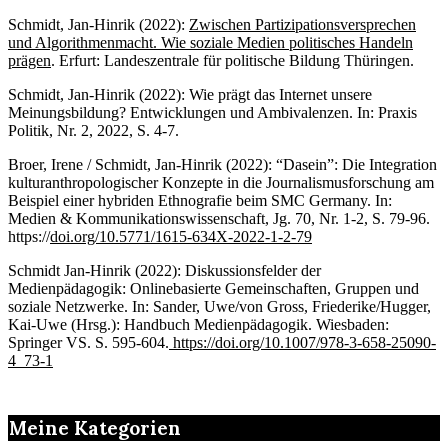
Schmidt, Jan-Hinrik (2022):
Zwischen Partizipationsversprechen
und Algorithmenmacht. Wie soziale Medien politisches Handeln
prägen
. Erfurt: Landeszentrale für politische Bildung Thüringen.
Schmidt, Jan-Hinrik (2022): Wie prägt das Internet unsere
Meinungsbildung? Entwicklungen und Ambivalenzen. In: Praxis
Politik, Nr. 2, 2022, S. 4-7.
Broer, Irene / Schmidt, Jan-Hinrik (2022): “Dasein”: Die Integration
kulturanthropologischer Konzepte in die Journalismusforschung am
Beispiel einer hybriden Ethnografie beim SMC Germany. In:
Medien & Kommunikationswissenschaft, Jg. 70, Nr. 1-2, S. 79-96.
https://
doi.org/10.5771/1615-634X-2022-1-2-79
Schmidt Jan-Hinrik (2022): Diskussionsfelder der
Medienpädagogik: Onlinebasierte Gemeinschaften, Gruppen und
soziale Netzwerke. In: Sander, Uwe/von Gross, Friederike/Hugger,
Kai-Uwe (Hrsg.): Handbuch Medienpädagogik. Wiesbaden:
Springer VS. S. 595-604.
https://doi.org/10.1007/978-3-658-25090-
4_73-1
Meine Kategorien