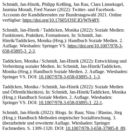
Schmidt, Jan-Hinrik, Philipp Keßling, Jan Rau, Clara Linnekugel,
Jasmina Moradi, Fred Nasser (2022): Twitter- und Facebook-
Accounts der Kandidierenden zur Bundestagswahl 2021. Online
verfügbar:
https://doi.org/10.17605/OSF.IO/WN48Y
.
Schmidt, Jan-Hinrik / Taddicken, Monika (2022): Soziale Medien:
Funktionen, Praktiken, Formationen. In: Schmidt, Jan-
Hinrik/Taddicken, Monika (Hrsg.): Handbuch Soziale Medien. 2.
Auflage. Wiesbaden: Springer VS.
https://doi.org/10.1007/978-3-
658-03895-3_2-3
.
Taddicken, Monika / Schmidt, Jan-Hinrik (2022): Entwicklung und
Verbreitung sozialer Medien. In: Schmidt, Jan-Hinrik/Taddicken,
Monika (Hrsg.): Handbuch Soziale Medien. 2. Auflage. Wiesbaden:
Springer VS. DOI:
10.1007/978-3-658-03895-3_1-3
.
Taddicken, Monika / Schmidt, Jan-Hinrik (2022): Soziale Medien
und Öffentlichkeit(en). In: Schmidt, Jan-Hinrik/Taddicken, Monika
(Hrsg.): Handbuch Soziale Medien. 2. Auflage. Wiesbaden:
Springer VS. DOI:
10.1007/978-3-658-03895-3_22-1
.
Schmidt, Jan-Hinrik (2022): Blogs. In: Baur, Nina / Blasius, Jörg
(Hrsg.): Handbuch Methoden empirischer Sozialforschung. 3.
überarbeitete und erweiterte Auflage. Wiesbaden: Springer
Fachmedien. S. 1309-1320. DOI:
10.1007/978-3-658-37985-8_89
.