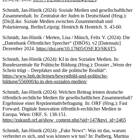
Schmidt, Jan-Hinrik (2024): Soziale Medien und gesellschaftlicher
Zusammenhalt. In: Zentralrat der Juden in Deutschland (Hrsg.):
[Dis]Like. Soziale Medien zwischen Zusammenhalt und
Polarisierung. Berlin/Leipzig: Hentrich & Hentrich. S. 43-60.
Schmidt, Jan-Hinrik / Merten, Lisa / Münch, Felix V. (2024): Die
„Datenbank Öffentlicher Sprecher“ (DBÖS). v2 [Datensatz]
Dezember 2024.
https://doi.org/10.17605/OSF.IO/SK6T5
.
Schmidt, Jan-Hinrik (2024): KI in den Sozialen Medien. In:
Bundeszentrale für Politische Bildung (Hrsg.): Dossier „Wenn der
Schein trügt – Deepfakes und die politische Realität“.
https://www.bpb.de/lernen/bewegtbild-und-politische-
bildung/556000/ki-in-den-sozialen-medien/
Schmidt, Jan-Hinrik (2024): Welchen Beitrag leisten deutsche
öffentlich-rechtliche Medien für gesellschaftlichen Zusammenhalt?
Ergebnisse einer Repräsentativbefragung In: ORF (Hrsg.): Fast
Forward. Digitale Innovation öffentlich-rechlicher Medien in
Europa. Wien: ORF. S. 138-151.
https://zukunft.orf.at/show_content.php?sid=147&pvi_id=2465
Schmidt, Jan-Hinrik (2024): „Fake News“: Was ist das, warum
verbreitet es sich, und was können wir tun? In: Padberg, Martina