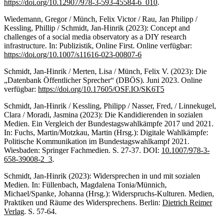
https://doi.org/10.12907/978-3-593-45584-6_010
.
Wiedemann, Gregor / Münch, Felix Victor / Rau, Jan Philipp /
Kessling, Phillip / Schmidt, Jan-Hinrik (2023): Concept and
challenges of a social media observatory as a DIY research
infrastructure. In: Publizistik, Online First. Online verfügbar:
https://doi.org/10.1007/s11616-023-00807-6
Schmidt, Jan-Hinrik / Merten, Lisa / Münch, Felix V. (2023): Die
„Datenbank Öffentlicher Sprecher“ (DBÖS). Juni 2023. Online
verfügbar:
https://doi.org/10.17605/OSF.IO/SK6T5
Schmidt, Jan-Hinrik / Kessling, Philipp / Nasser, Fred, / Linnekugel,
Clara / Moradi, Jasmina (2023): Die Kandidierenden in sozialen
Medien. Ein Vergleich der Bundestagswahlkämpfe 2017 und 2021.
In: Fuchs, Martin/Motzkau, Martin (Hrsg.): Digitale Wahlkämpfe:
Politische Kommunikation im Bundestagswahlkampf 2021.
Wiesbaden: Springer Fachmedien. S. 27-37. DOI:
10.1007/978-3-
658-39008-2_3
.
Schmidt, Jan-Hinrik (2023): Widersprechen in und mit sozialen
Medien. In: Füllenbach, Magdalena Tonia/Münnich,
Michael/Spanke, Johanna (Hrsg.): Widerspruchs-Kulturen. Medien,
Praktiken und Räume des Widersprechens. Berlin:
Dietrich Reimer
Verlag
. S. 57-64.