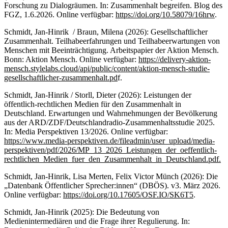
Forschung zu Dialogräumen. In: Zusammenhalt begreifen. Blog des
FGZ, 1.6.2026. Online verfügbar:
https://doi.org/10.58079/16hrw
.
Schmidt, Jan-Hinrik / Braun, Milena (2026): Gesellschaftlicher
Zusammenhalt. Teilhabeerfahrungen und Teilhabeerwartungen von
Menschen mit Beeinträchtigung. Arbeitspapier der Aktion Mensch.
Bonn: Aktion Mensch. Online verfügbar:
https://delivery-aktion-
mensch.stylelabs.cloud/api/public/content/aktion-mensch-studie-
gesellschaftlicher-zusammenhalt.pd
f.
Schmidt, Jan-Hinrik / Storll, Dieter (2026): Leistungen der
öffentlich-rechtlichen Medien für den Zusammenhalt in
Deutschland. Erwartungen und Wahrnehmungen der Bevölkerung
aus der ARD/ZDF/Deutschlandradio-Zusammenhaltsstudie 2025.
In: Media Perspektiven 13/2026. Online verfügbar:
https://www.media-perspektiven.de/fileadmin/user_upload/media-
perspektiven/pdf/2026/MP_13_2026_Leistungen_der_oeffentlich-
rechtlichen_Medien_fuer_den_Zusammenhalt_in_Deutschland.pdf.
Schmidt, Jan-Hinrik, Lisa Merten, Felix Victor Münch (2026): Die
„Datenbank Öffentlicher Sprecher:innen“ (DBÖS). v3. März 2026.
Online verfügbar:
https://doi.org/10.17605/OSF.IO/SK6T5
.
Schmidt, Jan-Hinrik (2025): Die Bedeutung von
Medienintermediären und die Frage ihrer Regulierung. In: