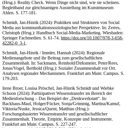
(Hrsg.): Reality Check. Wenn Dinge nicht sind, wie sie scheinen.
Begleitband zur gleichnamigen Ausstellung im Kunstmuseum
Ahlen. S. 177-181.
Schmidt, Jan-Hinrik (2024): Praktiken und Strukturen von Social
Media aus kommunikationssoziologischer Perspektive. In: Zerres,
Christoph (Hrsg.): Handbuch Social-Media-Marketing. Wiesbaden:
Springer Fachmedien. S. 61-74.
https://doi.org/10.1007/978-3-658-
42282-0_3-1
.
Schmidt, Jan-Hinrik / Immler, Hannah (2024): Regionale
Medienangebote und ihr Beitrag zum gesellschaftlichen
Zusammenhalt. In: Sackmann, Reinhold/Dirksmeier, Peter/Rees,
Jonas/Vogel, Berthold (Hrsg.): Sozialer Zusammenhalt vor Ort.
Analysen regionaler Mechanismen. Frankfurt am Main: Campus. S.
179-203.
Irene Broer, Louisa Pröschel, Jan-Hinrik Schmidt und Wiebke
Schoon (2024): Partizipativer Wissenstransfer im Bereich der
Medienforschung – Das Beispiel der „Denkwerkstatt“. In:
Backhaus-Maul, Holger/Fücker, Sonja/Grimmig, Martina/Kamuf,
Viktoria/Nuske, Jessica/Quent, Matthias (Hrsg.):
Forschungsbasierter Wissenstransfer und gesellschaftlicher
Zusammenhalt. Theorie, Empirie, Konzepte und Instrumente.
Frankfurt am Main: Campus. S. 227-247.