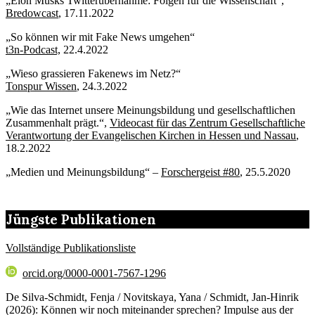
„Elon Musks Twitterübernahme: Folgen für die Wissenschaft“,
Bredowcast
, 17.11.2022
„So können wir mit Fake News umgehen“
t3n-Podcast,
22.4.2022
„Wieso grassieren Fakenews im Netz?“
Tonspur Wissen
, 24.3.2022
„Wie das Internet unsere Meinungsbildung und gesellschaftlichen
Zusammenhalt prägt.“,
Videocast für das Zentrum Gesellschaftliche
Verantwortung der Evangelischen Kirchen in Hessen und Nassau
,
18.2.2022
„Medien und Meinungsbildung“ –
Forschergeist #80
, 25.5.2020
Jüngste Publikationen
Vollständige Publikationsliste
orcid.org/0000-0001-7567-1296
De Silva-Schmidt, Fenja / Novitskaya, Yana / Schmidt, Jan-Hinrik
(2026): Können wir noch miteinander sprechen? Impulse aus der