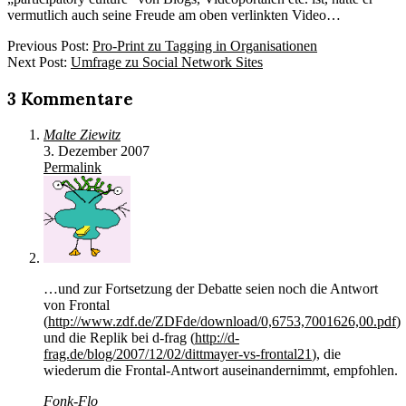
vermutlich auch seine Freude am oben verlinkten Video…
2007-
Previous Post:
Pro-Print zu Tagging in Organisationen
12-
Next Post:
Umfrage zu Social Network Sites
01
3 Kommentare
Malte Ziewitz
3. Dezember 2007
Permalink
…und zur Fortsetzung der Debatte seien noch die Antwort
von Frontal
(
http://www.zdf.de/ZDFde/download/0,6753,7001626,00.pdf
)
und die Replik bei d-frag (
http://d-
frag.de/blog/2007/12/02/dittmayer-vs-frontal21
), die
wiederum die Frontal-Antwort auseinandernimmt, empfohlen.
Fonk-Flo