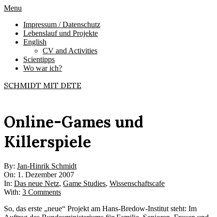
Skip
Primary
Menu
to
Navigation
Impressum / Datenschutz
content
Menu
Lebenslauf und Projekte
English
CV and Activities
Scientipps
Wo war ich?
SCHMIDT MIT DETE
Online-Games und
Killerspiele
By:
Jan-Hinrik Schmidt
On:
1. Dezember 2007
In:
Das neue Netz
,
Game Studies
,
Wissenschaftscafe
With:
3 Comments
So, das erste „neue“ Projekt am Hans-Bredow-Institut steht: Im