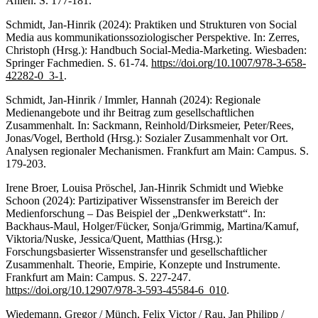
Ahlen. S. 177-181.
Schmidt, Jan-Hinrik (2024): Praktiken und Strukturen von Social
Media aus kommunikationssoziologischer Perspektive. In: Zerres,
Christoph (Hrsg.): Handbuch Social-Media-Marketing. Wiesbaden:
Springer Fachmedien. S. 61-74.
https://doi.org/10.1007/978-3-658-
42282-0_3-1
.
Schmidt, Jan-Hinrik / Immler, Hannah (2024): Regionale
Medienangebote und ihr Beitrag zum gesellschaftlichen
Zusammenhalt. In: Sackmann, Reinhold/Dirksmeier, Peter/Rees,
Jonas/Vogel, Berthold (Hrsg.): Sozialer Zusammenhalt vor Ort.
Analysen regionaler Mechanismen. Frankfurt am Main: Campus. S.
179-203.
Irene Broer, Louisa Pröschel, Jan-Hinrik Schmidt und Wiebke
Schoon (2024): Partizipativer Wissenstransfer im Bereich der
Medienforschung – Das Beispiel der „Denkwerkstatt“. In:
Backhaus-Maul, Holger/Fücker, Sonja/Grimmig, Martina/Kamuf,
Viktoria/Nuske, Jessica/Quent, Matthias (Hrsg.):
Forschungsbasierter Wissenstransfer und gesellschaftlicher
Zusammenhalt. Theorie, Empirie, Konzepte und Instrumente.
Frankfurt am Main: Campus. S. 227-247.
https://doi.org/10.12907/978-3-593-45584-6_010
.
Wiedemann, Gregor / Münch, Felix Victor / Rau, Jan Philipp /