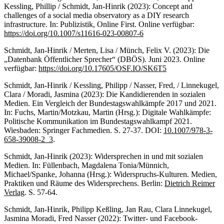
Kessling, Phillip / Schmidt, Jan-Hinrik (2023): Concept and
challenges of a social media observatory as a DIY research
infrastructure. In: Publizistik, Online First. Online verfügbar:
https://doi.org/10.1007/s11616-023-00807-6
Schmidt, Jan-Hinrik / Merten, Lisa / Münch, Felix V. (2023): Die
„Datenbank Öffentlicher Sprecher“ (DBÖS). Juni 2023. Online
verfügbar:
https://doi.org/10.17605/OSF.IO/SK6T5
Schmidt, Jan-Hinrik / Kessling, Philipp / Nasser, Fred, / Linnekugel,
Clara / Moradi, Jasmina (2023): Die Kandidierenden in sozialen
Medien. Ein Vergleich der Bundestagswahlkämpfe 2017 und 2021.
In: Fuchs, Martin/Motzkau, Martin (Hrsg.): Digitale Wahlkämpfe:
Politische Kommunikation im Bundestagswahlkampf 2021.
Wiesbaden: Springer Fachmedien. S. 27-37. DOI:
10.1007/978-3-
658-39008-2_3
.
Schmidt, Jan-Hinrik (2023): Widersprechen in und mit sozialen
Medien. In: Füllenbach, Magdalena Tonia/Münnich,
Michael/Spanke, Johanna (Hrsg.): Widerspruchs-Kulturen. Medien,
Praktiken und Räume des Widersprechens. Berlin:
Dietrich Reimer
Verlag
. S. 57-64.
Schmidt, Jan-Hinrik, Philipp Keßling, Jan Rau, Clara Linnekugel,
Jasmina Moradi, Fred Nasser (2022): Twitter- und Facebook-