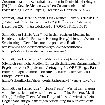
Zusammenhalt. In: Zentralrat der Juden in Deutschland (Hrsg.):
[Dis]Like. Soziale Medien zwischen Zusammenhalt und
Polarisierung. Berlin/Leipzig: Hentrich & Hentrich. S. 43-60.
Schmidt, Jan-Hinrik / Merten, Lisa / Münch, Felix V. (2024): Die
„Datenbank Öffentlicher Sprecher“ (DBÖS). v2 [Datensatz]
Dezember 2024.
https://doi.org/10.17605/OSF.IO/SK6T5
.
Schmidt, Jan-Hinrik (2024): KI in den Sozialen Medien. In:
Bundeszentrale für Politische Bildung (Hrsg.): Dossier „Wenn der
Schein trügt – Deepfakes und die politische Realität“.
https://www.bpb.de/lernen/bewegtbild-und-politische-
bildung/556000/ki-in-den-sozialen-medien/
Schmidt, Jan-Hinrik (2024): Welchen Beitrag leisten deutsche
öffentlich-rechtliche Medien für gesellschaftlichen Zusammenhalt?
Ergebnisse einer Repräsentativbefragung In: ORF (Hrsg.): Fast
Forward. Digitale Innovation öffentlich-rechlicher Medien in
Europa. Wien: ORF. S. 138-151.
https://zukunft.orf.at/show_content.php?sid=147&pvi_id=2465
Schmidt, Jan-Hinrik (2024): „Fake News“: Was ist das, warum
verbreitet es sich, und was können wir tun? In: Padberg, Martina
(Hrsg.): Reality Check. Wenn Dinge nicht sind, wie sie scheinen.
Begleitband zur gleichnamigen Ausstellung im Kunstmuseum