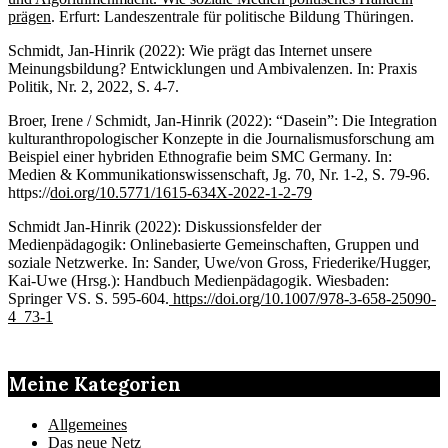
prägen
. Erfurt: Landeszentrale für politische Bildung Thüringen.
Schmidt, Jan-Hinrik (2022): Wie prägt das Internet unsere
Meinungsbildung? Entwicklungen und Ambivalenzen. In: Praxis
Politik, Nr. 2, 2022, S. 4-7.
Broer, Irene / Schmidt, Jan-Hinrik (2022): “Dasein”: Die Integration
kulturanthropologischer Konzepte in die Journalismusforschung am
Beispiel einer hybriden Ethnografie beim SMC Germany. In:
Medien & Kommunikationswissenschaft, Jg. 70, Nr. 1-2, S. 79-96.
https://
doi.org/10.5771/1615-634X-2022-1-2-79
Schmidt Jan-Hinrik (2022): Diskussionsfelder der
Medienpädagogik: Onlinebasierte Gemeinschaften, Gruppen und
soziale Netzwerke. In: Sander, Uwe/von Gross, Friederike/Hugger,
Kai-Uwe (Hrsg.): Handbuch Medienpädagogik. Wiesbaden:
Springer VS. S. 595-604.
https://doi.org/10.1007/978-3-658-25090-
4_73-1
Meine Kategorien
Allgemeines
Das neue Netz