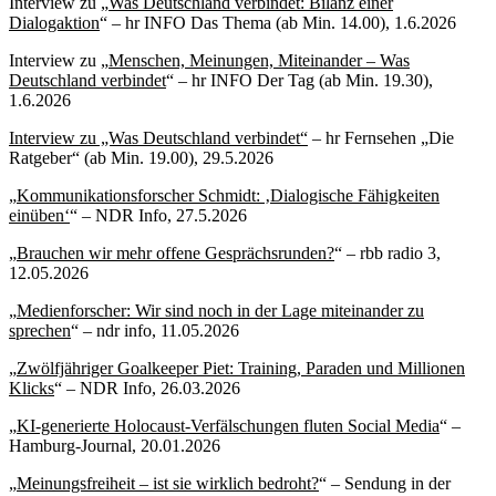
Interview zu „
Was Deutschland verbindet: Bilanz einer
Dialogaktion
“ – hr INFO Das Thema (ab Min. 14.00), 1.6.2026
Interview zu „
Menschen, Meinungen, Miteinander – Was
Deutschland verbindet
“ – hr INFO Der Tag (ab Min. 19.30),
1.6.2026
Interview zu „Was Deutschland verbindet“
– hr Fernsehen „Die
Ratgeber“ (ab Min. 19.00), 29.5.2026
„
Kommunikationsforscher Schmidt: ‚Dialogische Fähigkeiten
einüben‘
“ – NDR Info, 27.5.2026
„
Brauchen wir mehr offene Gesprächsrunden?
“ – rbb radio 3,
12.05.2026
„
Medienforscher: Wir sind noch in der Lage miteinander zu
sprechen
“ – ndr info, 11.05.2026
„
Zwölfjähriger Goalkeeper Piet: Training, Paraden und Millionen
Klicks
“ – NDR Info, 26.03.2026
„
KI-generierte Holocaust-Verfälschungen fluten Social Media
“ –
Hamburg-Journal, 20.01.2026
„
Meinungsfreiheit – ist sie wirklich bedroht?
“ – Sendung in der