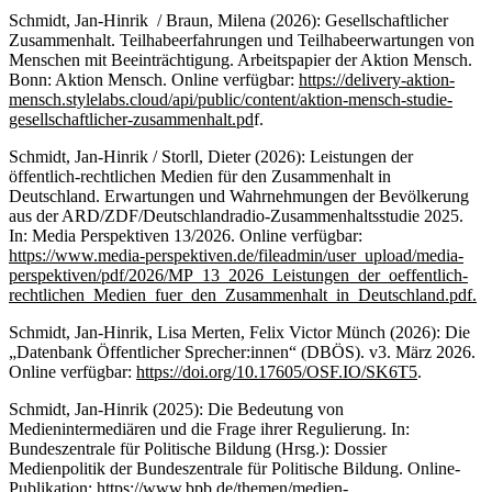
Schmidt, Jan-Hinrik / Braun, Milena (2026): Gesellschaftlicher
Zusammenhalt. Teilhabeerfahrungen und Teilhabeerwartungen von
Menschen mit Beeinträchtigung. Arbeitspapier der Aktion Mensch.
Bonn: Aktion Mensch. Online verfügbar:
https://delivery-aktion-
mensch.stylelabs.cloud/api/public/content/aktion-mensch-studie-
gesellschaftlicher-zusammenhalt.pd
f.
Schmidt, Jan-Hinrik / Storll, Dieter (2026): Leistungen der
öffentlich-rechtlichen Medien für den Zusammenhalt in
Deutschland. Erwartungen und Wahrnehmungen der Bevölkerung
aus der ARD/ZDF/Deutschlandradio-Zusammenhaltsstudie 2025.
In: Media Perspektiven 13/2026. Online verfügbar:
https://www.media-perspektiven.de/fileadmin/user_upload/media-
perspektiven/pdf/2026/MP_13_2026_Leistungen_der_oeffentlich-
rechtlichen_Medien_fuer_den_Zusammenhalt_in_Deutschland.pdf.
Schmidt, Jan-Hinrik, Lisa Merten, Felix Victor Münch (2026): Die
„Datenbank Öffentlicher Sprecher:innen“ (DBÖS). v3. März 2026.
Online verfügbar:
https://doi.org/10.17605/OSF.IO/SK6T5
.
Schmidt, Jan-Hinrik (2025): Die Bedeutung von
Medienintermediären und die Frage ihrer Regulierung. In:
Bundeszentrale für Politische Bildung (Hrsg.): Dossier
Medienpolitik der Bundeszentrale für Politische Bildung. Online-
Publikation:
https://www.bpb.de/themen/medien-