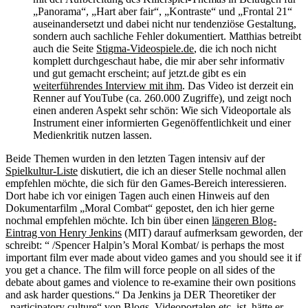
„Panorama“, „Hart aber fair“, „Kontraste“ und „Frontal 21“
auseinandersetzt und dabei nicht nur tendenziöse Gestaltung,
sondern auch sachliche Fehler dokumentiert. Matthias betreibt
auch die Seite
Stigma-Videospiele.de
, die ich noch nicht
komplett durchgeschaut habe, die mir aber sehr informativ
und gut gemacht erscheint; auf jetzt.de gibt es ein
weiterführendes Interview mit ihm
. Das Video ist derzeit ein
Renner auf YouTube (ca. 260.000 Zugriffe), und zeigt noch
einen anderen Aspekt sehr schön: Wie sich Videoportale als
Instrument einer informierten Gegenöffentlichkeit und einer
Medienkritik nutzen lassen.
Beide Themen wurden in den letzten Tagen intensiv auf der
Spielkultur-Liste
diskutiert, die ich an dieser Stelle nochmal allen
empfehlen möchte, die sich für den Games-Bereich interessieren.
Dort habe ich vor einigen Tagen auch einen Hinweis auf den
Dokumentarfilm „Moral Combat“ gepostet, den ich hier gerne
nochmal empfehlen möchte. Ich bin über einen
längeren Blog-
Eintrag von Henry Jenkins
(MIT) darauf aufmerksam geworden, der
schreibt: “ /Spencer Halpin’s Moral Kombat/ is perhaps the most
important film ever made about video games and you should see it if
you get a chance. The film will force people on all sides of the
debate about games and violence to re-examine their own positions
and ask harder questions.“ Da Jenkins ja DER Theoretiker der
„participatory culture“ von Blogs, Videoportalen etc. ist, hätte er