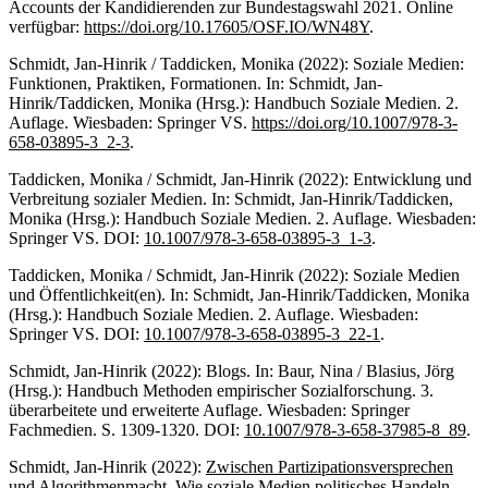
Accounts der Kandidierenden zur Bundestagswahl 2021. Online
verfügbar:
https://doi.org/10.17605/OSF.IO/WN48Y
.
Schmidt, Jan-Hinrik / Taddicken, Monika (2022): Soziale Medien:
Funktionen, Praktiken, Formationen. In: Schmidt, Jan-
Hinrik/Taddicken, Monika (Hrsg.): Handbuch Soziale Medien. 2.
Auflage. Wiesbaden: Springer VS.
https://doi.org/10.1007/978-3-
658-03895-3_2-3
.
Taddicken, Monika / Schmidt, Jan-Hinrik (2022): Entwicklung und
Verbreitung sozialer Medien. In: Schmidt, Jan-Hinrik/Taddicken,
Monika (Hrsg.): Handbuch Soziale Medien. 2. Auflage. Wiesbaden:
Springer VS. DOI:
10.1007/978-3-658-03895-3_1-3
.
Taddicken, Monika / Schmidt, Jan-Hinrik (2022): Soziale Medien
und Öffentlichkeit(en). In: Schmidt, Jan-Hinrik/Taddicken, Monika
(Hrsg.): Handbuch Soziale Medien. 2. Auflage. Wiesbaden:
Springer VS. DOI:
10.1007/978-3-658-03895-3_22-1
.
Schmidt, Jan-Hinrik (2022): Blogs. In: Baur, Nina / Blasius, Jörg
(Hrsg.): Handbuch Methoden empirischer Sozialforschung. 3.
überarbeitete und erweiterte Auflage. Wiesbaden: Springer
Fachmedien. S. 1309-1320. DOI:
10.1007/978-3-658-37985-8_89
.
Schmidt, Jan-Hinrik (2022):
Zwischen Partizipationsversprechen
und Algorithmenmacht. Wie soziale Medien politisches Handeln