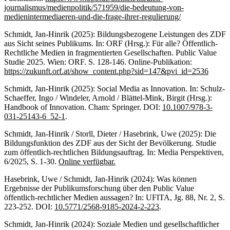
journalismus/medienpolitik/571959/die-bedeutung-von-
medienintermediaeren-und-die-frage-ihrer-regulierung/
Schmidt, Jan-Hinrik (2025): Bildungsbezogene Leistungen des ZDF
aus Sicht seines Publikums. In: ORF (Hrsg.): Für alle? Öffentlich-
Rechtliche Medien in fragmentierten Gesellschaften. Public Value
Studie 2025. Wien: ORF. S. 128-146. Online-Publikation:
https://zukunft.orf.at/show_content.php?sid=147&pvi_id=2536
Schmidt, Jan-Hinrik (2025): Social Media as Innovation. In: Schulz-
Schaeffer, Ingo / Windeler, Arnold / Blättel-Mink, Birgit (Hrsg.):
Handbook of Innovation. Cham: Springer. DOI:
10.1007/978-3-
031-25143-6_52-1
.
Schmidt, Jan-Hinrik / Storll, Dieter / Hasebrink, Uwe (2025): Die
Bildungsfunktion des ZDF aus der Sicht der Bevölkerung. Studie
zum öffentlich-rechtlichen Bildungsauftrag. In: Media Perspektiven,
6/2025, S. 1-30.
Online verfügbar.
Hasebrink, Uwe / Schmidt, Jan-Hinrik (2024): Was können
Ergebnisse der Publikumsforschung über den Public Value
öffentlich-rechtlicher Medien aussagen? In: UFITA, Jg. 88, Nr. 2, S.
223-252. DOI:
10.5771/2568-9185-2024-2-223
.
Schmidt, Jan-Hinrik (2024): Soziale Medien und gesellschaftlicher