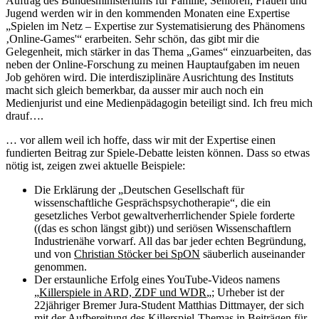
Auftrag des Bundesministeriums für Familie, Senioren, Frauen und
Jugend werden wir in den kommenden Monaten eine Expertise
„Spielen im Netz – Expertise zur Systematisierung des Phänomens
‚Online-Games'“ erarbeiten. Sehr schön, das gibt mir die
Gelegenheit, mich stärker in das Thema „Games“ einzuarbeiten, das
neben der Online-Forschung zu meinen Hauptaufgaben im neuen
Job gehören wird. Die interdisziplinäre Ausrichtung des Instituts
macht sich gleich bemerkbar, da ausser mir auch noch ein
Medienjurist und eine Medienpädagogin beteiligt sind. Ich freu mich
drauf….
… vor allem weil ich hoffe, dass wir mit der Expertise einen
fundierten Beitrag zur Spiele-Debatte leisten können. Dass so etwas
nötig ist, zeigen zwei aktuelle Beispiele:
Die Erklärung der „Deutschen Gesellschaft für
wissenschaftliche Gesprächspsychotherapie“, die ein
gesetzliches Verbot gewaltverherrlichender Spiele forderte
((das es schon längst gibt)) und seriösen Wissenschaftlern
Industrienähe vorwarf. All das bar jeder echten Begründung,
und von
Christian Stöcker bei SpON
säuberlich auseinander
genommen.
Der erstaunliche Erfolg eines YouTube-Videos namens
„
Killerspiele in ARD, ZDF und WDR
„; Urheber ist der
22jähriger Bremer Jura-Student Matthias Dittmayer, der sich
mit der Aufbereitung des Killerspiel-Themas in Beiträgen für