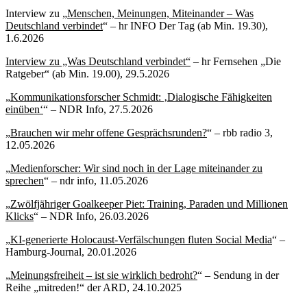
Interview zu „
Menschen, Meinungen, Miteinander – Was
Deutschland verbindet
“ – hr INFO Der Tag (ab Min. 19.30),
1.6.2026
Interview zu „Was Deutschland verbindet“
– hr Fernsehen „Die
Ratgeber“ (ab Min. 19.00), 29.5.2026
„
Kommunikationsforscher Schmidt: ‚Dialogische Fähigkeiten
einüben‘
“ – NDR Info, 27.5.2026
„
Brauchen wir mehr offene Gesprächsrunden?
“ – rbb radio 3,
12.05.2026
„
Medienforscher: Wir sind noch in der Lage miteinander zu
sprechen
“ – ndr info, 11.05.2026
„
Zwölfjähriger Goalkeeper Piet: Training, Paraden und Millionen
Klicks
“ – NDR Info, 26.03.2026
„
KI-generierte Holocaust-Verfälschungen fluten Social Media
“ –
Hamburg-Journal, 20.01.2026
„
Meinungsfreiheit – ist sie wirklich bedroht?
“ – Sendung in der
Reihe „mitreden!“ der ARD, 24.10.2025