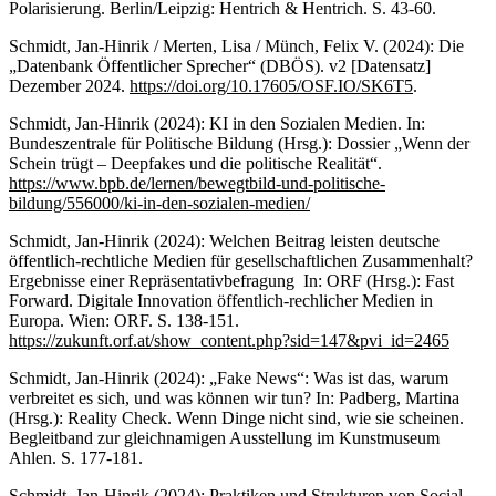
Polarisierung. Berlin/Leipzig: Hentrich & Hentrich. S. 43-60.
Schmidt, Jan-Hinrik / Merten, Lisa / Münch, Felix V. (2024): Die
„Datenbank Öffentlicher Sprecher“ (DBÖS). v2 [Datensatz]
Dezember 2024.
https://doi.org/10.17605/OSF.IO/SK6T5
.
Schmidt, Jan-Hinrik (2024): KI in den Sozialen Medien. In:
Bundeszentrale für Politische Bildung (Hrsg.): Dossier „Wenn der
Schein trügt – Deepfakes und die politische Realität“.
https://www.bpb.de/lernen/bewegtbild-und-politische-
bildung/556000/ki-in-den-sozialen-medien/
Schmidt, Jan-Hinrik (2024): Welchen Beitrag leisten deutsche
öffentlich-rechtliche Medien für gesellschaftlichen Zusammenhalt?
Ergebnisse einer Repräsentativbefragung In: ORF (Hrsg.): Fast
Forward. Digitale Innovation öffentlich-rechlicher Medien in
Europa. Wien: ORF. S. 138-151.
https://zukunft.orf.at/show_content.php?sid=147&pvi_id=2465
Schmidt, Jan-Hinrik (2024): „Fake News“: Was ist das, warum
verbreitet es sich, und was können wir tun? In: Padberg, Martina
(Hrsg.): Reality Check. Wenn Dinge nicht sind, wie sie scheinen.
Begleitband zur gleichnamigen Ausstellung im Kunstmuseum
Ahlen. S. 177-181.
Schmidt, Jan-Hinrik (2024): Praktiken und Strukturen von Social