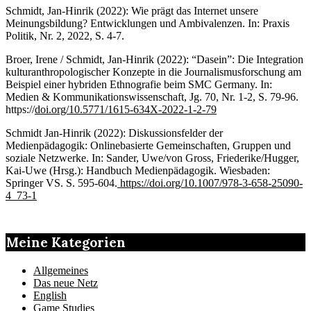
Schmidt, Jan-Hinrik (2022): Wie prägt das Internet unsere
Meinungsbildung? Entwicklungen und Ambivalenzen. In: Praxis
Politik, Nr. 2, 2022, S. 4-7.
Broer, Irene / Schmidt, Jan-Hinrik (2022): “Dasein”: Die Integration
kulturanthropologischer Konzepte in die Journalismusforschung am
Beispiel einer hybriden Ethnografie beim SMC Germany. In:
Medien & Kommunikationswissenschaft, Jg. 70, Nr. 1-2, S. 79-96.
https://
doi.org/10.5771/1615-634X-2022-1-2-79
Schmidt Jan-Hinrik (2022): Diskussionsfelder der
Medienpädagogik: Onlinebasierte Gemeinschaften, Gruppen und
soziale Netzwerke. In: Sander, Uwe/von Gross, Friederike/Hugger,
Kai-Uwe (Hrsg.): Handbuch Medienpädagogik. Wiesbaden:
Springer VS. S. 595-604.
https://doi.org/10.1007/978-3-658-25090-
4_73-1
Meine Kategorien
Allgemeines
Das neue Netz
English
Game Studies