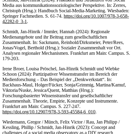
Media aus kommunikationssoziologischer Perspektive. In: Zerres,
Christoph (Hrsg.): Handbuch Social-Media-Marketing. Wiesbaden:
Springer Fachmedien. S. 61-74.
https://doi.org/10.1007/978-3-658-
42282-0_3-1
.
Schmidt, Jan-Hinrik / Immler, Hannah (2024): Regionale
Medienangebote und ihr Beitrag zum gesellschaftlichen
Zusammenhalt. In: Sackmann, Reinhold/Dirksmeier, Peter/Rees,
Jonas/Vogel, Berthold (Hrsg.): Sozialer Zusammenhalt vor Ort.
Analysen regionaler Mechanismen. Frankfurt am Main: Campus. S.
179-203.
Irene Broer, Louisa Pröschel, Jan-Hinrik Schmidt und Wiebke
Schoon (2024): Partizipativer Wissenstransfer im Bereich der
Medienforschung – Das Beispiel der „Denkwerkstatt“. In:
Backhaus-Maul, Holger/Fücker, Sonja/Grimmig, Martina/Kamuf,
Viktoria/Nuske, Jessica/Quent, Matthias (Hrsg.):
Forschungsbasierter Wissenstransfer und gesellschaftlicher
Zusammenhalt. Theorie, Empirie, Konzepte und Instrumente.
Frankfurt am Main: Campus. S. 227-247.
https://doi.org/10.12907/978-3-593-45584-6_010
.
Wiedemann, Gregor / Münch, Felix Victor / Rau, Jan Philipp /
Kessling, Phillip / Schmidt, Jan-Hinrik (2023): Concept and
challenges of a social media observatory as a DIY research