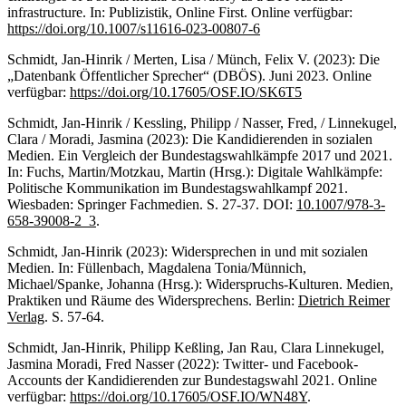
infrastructure. In: Publizistik, Online First. Online verfügbar:
https://doi.org/10.1007/s11616-023-00807-6
Schmidt, Jan-Hinrik / Merten, Lisa / Münch, Felix V. (2023): Die
„Datenbank Öffentlicher Sprecher“ (DBÖS). Juni 2023. Online
verfügbar:
https://doi.org/10.17605/OSF.IO/SK6T5
Schmidt, Jan-Hinrik / Kessling, Philipp / Nasser, Fred, / Linnekugel,
Clara / Moradi, Jasmina (2023): Die Kandidierenden in sozialen
Medien. Ein Vergleich der Bundestagswahlkämpfe 2017 und 2021.
In: Fuchs, Martin/Motzkau, Martin (Hrsg.): Digitale Wahlkämpfe:
Politische Kommunikation im Bundestagswahlkampf 2021.
Wiesbaden: Springer Fachmedien. S. 27-37. DOI:
10.1007/978-3-
658-39008-2_3
.
Schmidt, Jan-Hinrik (2023): Widersprechen in und mit sozialen
Medien. In: Füllenbach, Magdalena Tonia/Münnich,
Michael/Spanke, Johanna (Hrsg.): Widerspruchs-Kulturen. Medien,
Praktiken und Räume des Widersprechens. Berlin:
Dietrich Reimer
Verlag
. S. 57-64.
Schmidt, Jan-Hinrik, Philipp Keßling, Jan Rau, Clara Linnekugel,
Jasmina Moradi, Fred Nasser (2022): Twitter- und Facebook-
Accounts der Kandidierenden zur Bundestagswahl 2021. Online
verfügbar:
https://doi.org/10.17605/OSF.IO/WN48Y
.