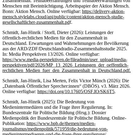
Zusammenhalt. Teilhabeerfahrungen und Teilhabeerwartungen von
Menschen mit Beeinträchtigung. Arbeitspapier der Aktion Mensch.
Bonn: Aktion Mensch. Online verfügbar:
https://delivery-aktion-
mensch.stylelabs.cloud/api/public/content/aktion-mensch-studie-
gesellschaftlicher-zusammenhalt.pd
f.
Schmidt, Jan-Hinrik / Storll, Dieter (2026): Leistungen der
öffentlich-rechtlichen Medien für den Zusammenhalt in
Deutschland. Erwartungen und Wahrnehmungen der Bevölkerung
aus der ARD/ZDF/Deutschlandradio-Zusammenhaltsstudie 2025.
In: Media Perspektiven 13/2026. Online verfügbar:
https://www.media-perspektiven.de/fileadmin/user_upload/media-
perspektiven/pdf/2026/MP_13_2026_Leistungen_der_oeffentlich-
rechtlichen_Medien_fuer_den_Zusammenhalt_in_Deutschland.pdf.
Schmidt, Jan-Hinrik, Lisa Merten, Felix Victor Münch (2026): Die
„Datenbank Öffentlicher Sprecher:innen“ (DBÖS). v3. März 2026.
Online verfügbar:
https://doi.org/10.17605/OSF.IO/SK6T5
.
Schmidt, Jan-Hinrik (2025): Die Bedeutung von
Medienintermediären und die Frage ihrer Regulierung. In:
Bundeszentrale für Politische Bildung (Hrsg.): Dossier
Medienpolitik der Bundeszentrale für Politische Bildung. Online-
Publikation:
https://www.bpb.de/themen/medien-
journalismus/medienpolitik/571959/die-bedeutung-von-
medienintermediaeren-und-die-frage-ihrer-regulierung/