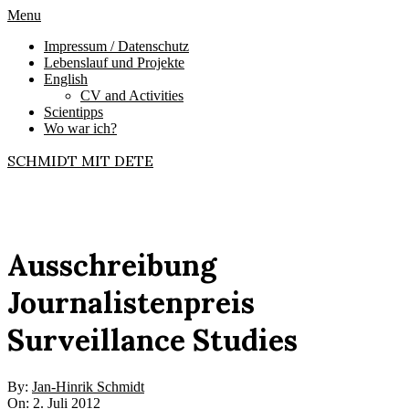
Skip
Primary
Menu
to
Navigation
Impressum / Datenschutz
content
Menu
Lebenslauf und Projekte
English
CV and Activities
Scientipps
Wo war ich?
SCHMIDT MIT DETE
Ausschreibung
Journalistenpreis
Surveillance Studies
By:
Jan-Hinrik Schmidt
On:
2. Juli 2012