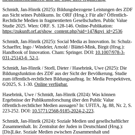
Schmidt, Jan-Hinrik (2025): Bildungsbezogene Leistungen des ZDF
aus Sicht seines Publikums. In: ORF (Hrsg.): Für alle? Öffentlich-
Rechtliche Medien in fragmentierten Gesellschaften. Public Value
Studie 2025. Wien: ORF. S. 128-146. Online-Publikation:
https://zukunft.orf.at/show_content.php?sid=147&pvi_id=2536
Schmidt, Jan-Hinrik (2025): Social Media as Innovation. In: Schulz-
Schaeffer, Ingo / Windeler, Arnold / Blättel-Mink, Birgit (Hrsg.):
Handbook of Innovation. Cham: Springer. DOI:
10.1007/978-3-
031-25143-6_52-1
.
Schmidt, Jan-Hinrik / Storll, Dieter / Hasebrink, Uwe (2025): Die
Bildungsfunktion des ZDF aus der Sicht der Bevölkerung. Studie
zum öffentlich-rechtlichen Bildungsauftrag. In: Media Perspektiven,
6/2025, S. 1-30.
Online verfügbar.
Hasebrink, Uwe / Schmidt, Jan-Hinrik (2024): Was können
Ergebnisse der Publikumsforschung über den Public Value
öffentlich-rechtlicher Medien aussagen? In: UFITA, Jg. 88, Nr. 2, S.
223-252. DOI:
10.5771/2568-9185-2024-2-223
.
Schmidt, Jan-Hinrik (2024): Soziale Medien und gesellschaftlicher
Zusammenhalt. In: Zentralrat der Juden in Deutschland (Hrsg.):
[Dis]Like. Soziale Medien zwischen Zusammenhalt und