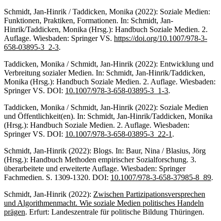
Schmidt, Jan-Hinrik / Taddicken, Monika (2022): Soziale Medien:
Funktionen, Praktiken, Formationen. In: Schmidt, Jan-
Hinrik/Taddicken, Monika (Hrsg.): Handbuch Soziale Medien. 2.
Auflage. Wiesbaden: Springer VS.
https://doi.org/10.1007/978-3-
658-03895-3_2-3
.
Taddicken, Monika / Schmidt, Jan-Hinrik (2022): Entwicklung und
Verbreitung sozialer Medien. In: Schmidt, Jan-Hinrik/Taddicken,
Monika (Hrsg.): Handbuch Soziale Medien. 2. Auflage. Wiesbaden:
Springer VS. DOI:
10.1007/978-3-658-03895-3_1-3
.
Taddicken, Monika / Schmidt, Jan-Hinrik (2022): Soziale Medien
und Öffentlichkeit(en). In: Schmidt, Jan-Hinrik/Taddicken, Monika
(Hrsg.): Handbuch Soziale Medien. 2. Auflage. Wiesbaden:
Springer VS. DOI:
10.1007/978-3-658-03895-3_22-1
.
Schmidt, Jan-Hinrik (2022): Blogs. In: Baur, Nina / Blasius, Jörg
(Hrsg.): Handbuch Methoden empirischer Sozialforschung. 3.
überarbeitete und erweiterte Auflage. Wiesbaden: Springer
Fachmedien. S. 1309-1320. DOI:
10.1007/978-3-658-37985-8_89
.
Schmidt, Jan-Hinrik (2022):
Zwischen Partizipationsversprechen
und Algorithmenmacht. Wie soziale Medien politisches Handeln
prägen
. Erfurt: Landeszentrale für politische Bildung Thüringen.