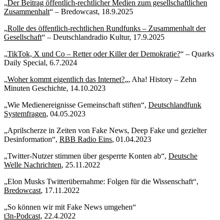
„
Der Beitrag öffentlich-rechtlicher Medien zum gesellschaftlichen
Zusammenhalt
“ – Bredowcast, 18.9.2025
„
Rolle des öffentlich-rechtlichen Rundfunks – Zusammenhalt der
Gesellschaft
“ – Deutschlandradio Kultur, 17.9.2025
„
TikTok, X und Co – Retter oder Killer der Demokratie?
“ – Quarks
Daily Special, 6.7.2024
„
Woher kommt eigentlich das Internet?
„, Aha! History – Zehn
Minuten Geschichte, 14.10.2023
„Wie Medienereignisse Gemeinschaft stiften“,
Deutschlandfunk
Systemfragen
, 04.05.2023
„Aprilscherze in Zeiten von Fake News, Deep Fake und gezielter
Desinformation“,
RBB Radio Eins
, 01.04.2023
„Twitter-Nutzer stimmen über gesperrte Konten ab“,
Deutsche
Welle Nachrichten
, 25.11.2022
„Elon Musks Twitterübernahme: Folgen für die Wissenschaft“,
Bredowcast
, 17.11.2022
„So können wir mit Fake News umgehen“
t3n-Podcast,
22.4.2022