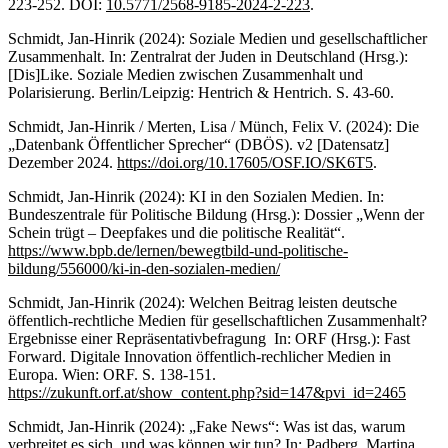
223-252. DOI:
10.5771/2568-9185-2024-2-223
.
Schmidt, Jan-Hinrik (2024): Soziale Medien und gesellschaftlicher
Zusammenhalt. In: Zentralrat der Juden in Deutschland (Hrsg.):
[Dis]Like. Soziale Medien zwischen Zusammenhalt und
Polarisierung. Berlin/Leipzig: Hentrich & Hentrich. S. 43-60.
Schmidt, Jan-Hinrik / Merten, Lisa / Münch, Felix V. (2024): Die
„Datenbank Öffentlicher Sprecher“ (DBÖS). v2 [Datensatz]
Dezember 2024.
https://doi.org/10.17605/OSF.IO/SK6T5
.
Schmidt, Jan-Hinrik (2024): KI in den Sozialen Medien. In:
Bundeszentrale für Politische Bildung (Hrsg.): Dossier „Wenn der
Schein trügt – Deepfakes und die politische Realität“.
https://www.bpb.de/lernen/bewegtbild-und-politische-
bildung/556000/ki-in-den-sozialen-medien/
Schmidt, Jan-Hinrik (2024): Welchen Beitrag leisten deutsche
öffentlich-rechtliche Medien für gesellschaftlichen Zusammenhalt?
Ergebnisse einer Repräsentativbefragung In: ORF (Hrsg.): Fast
Forward. Digitale Innovation öffentlich-rechlicher Medien in
Europa. Wien: ORF. S. 138-151.
https://zukunft.orf.at/show_content.php?sid=147&pvi_id=2465
Schmidt, Jan-Hinrik (2024): „Fake News“: Was ist das, warum
verbreitet es sich, und was können wir tun? In: Padberg, Martina