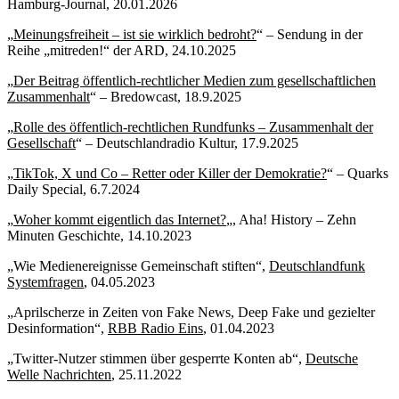
Hamburg-Journal, 20.01.2026
„
Meinungsfreiheit – ist sie wirklich bedroht?
“ – Sendung in der
Reihe „mitreden!“ der ARD, 24.10.2025
„
Der Beitrag öffentlich-rechtlicher Medien zum gesellschaftlichen
Zusammenhalt
“ – Bredowcast, 18.9.2025
„
Rolle des öffentlich-rechtlichen Rundfunks – Zusammenhalt der
Gesellschaft
“ – Deutschlandradio Kultur, 17.9.2025
„
TikTok, X und Co – Retter oder Killer der Demokratie?
“ – Quarks
Daily Special, 6.7.2024
„
Woher kommt eigentlich das Internet?
„, Aha! History – Zehn
Minuten Geschichte, 14.10.2023
„Wie Medienereignisse Gemeinschaft stiften“,
Deutschlandfunk
Systemfragen
, 04.05.2023
„Aprilscherze in Zeiten von Fake News, Deep Fake und gezielter
Desinformation“,
RBB Radio Eins
, 01.04.2023
„Twitter-Nutzer stimmen über gesperrte Konten ab“,
Deutsche
Welle Nachrichten
, 25.11.2022