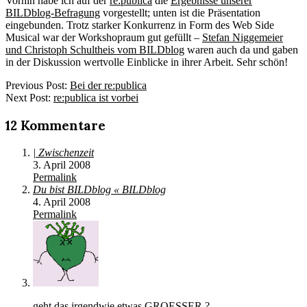
Vorhin habe ich auf der
re:publica
die
Ergebnisse unserer
BILDblog-Befragung
vorgestellt; unten ist die Präsentation
eingebunden. Trotz starker Konkurrenz in Form des Web Side
Musical war der Workshopraum gut gefüllt –
Stefan Niggemeier
und Christoph Schultheis vom BILDblog
waren auch da und gaben
in der Diskussion wertvolle Einblicke in ihrer Arbeit. Sehr schön!
2008-
Previous Post:
Bei der re:publica
04-
Next Post:
re:publica ist vorbei
02
12 Kommentare
| Zwischenzeit
3. April 2008
Permalink
Du bist BILDblog « BILDblog
4. April 2008
Permalink
geht das irgendwie etwas GROESSER ?