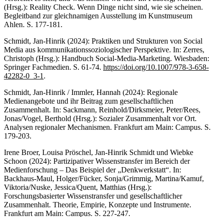
(Hrsg.): Reality Check. Wenn Dinge nicht sind, wie sie scheinen.
Begleitband zur gleichnamigen Ausstellung im Kunstmuseum
Ahlen. S. 177-181.
Schmidt, Jan-Hinrik (2024): Praktiken und Strukturen von Social
Media aus kommunikationssoziologischer Perspektive. In: Zerres,
Christoph (Hrsg.): Handbuch Social-Media-Marketing. Wiesbaden:
Springer Fachmedien. S. 61-74.
https://doi.org/10.1007/978-3-658-
42282-0_3-1
.
Schmidt, Jan-Hinrik / Immler, Hannah (2024): Regionale
Medienangebote und ihr Beitrag zum gesellschaftlichen
Zusammenhalt. In: Sackmann, Reinhold/Dirksmeier, Peter/Rees,
Jonas/Vogel, Berthold (Hrsg.): Sozialer Zusammenhalt vor Ort.
Analysen regionaler Mechanismen. Frankfurt am Main: Campus. S.
179-203.
Irene Broer, Louisa Pröschel, Jan-Hinrik Schmidt und Wiebke
Schoon (2024): Partizipativer Wissenstransfer im Bereich der
Medienforschung – Das Beispiel der „Denkwerkstatt“. In:
Backhaus-Maul, Holger/Fücker, Sonja/Grimmig, Martina/Kamuf,
Viktoria/Nuske, Jessica/Quent, Matthias (Hrsg.):
Forschungsbasierter Wissenstransfer und gesellschaftlicher
Zusammenhalt. Theorie, Empirie, Konzepte und Instrumente.
Frankfurt am Main: Campus. S. 227-247.