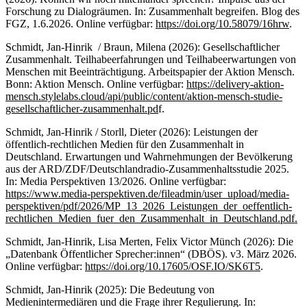
Forschung zu Dialogräumen. In: Zusammenhalt begreifen. Blog des
FGZ, 1.6.2026. Online verfügbar:
https://doi.org/10.58079/16hrw
.
Schmidt, Jan-Hinrik / Braun, Milena (2026): Gesellschaftlicher
Zusammenhalt. Teilhabeerfahrungen und Teilhabeerwartungen von
Menschen mit Beeinträchtigung. Arbeitspapier der Aktion Mensch.
Bonn: Aktion Mensch. Online verfügbar:
https://delivery-aktion-
mensch.stylelabs.cloud/api/public/content/aktion-mensch-studie-
gesellschaftlicher-zusammenhalt.pd
f.
Schmidt, Jan-Hinrik / Storll, Dieter (2026): Leistungen der
öffentlich-rechtlichen Medien für den Zusammenhalt in
Deutschland. Erwartungen und Wahrnehmungen der Bevölkerung
aus der ARD/ZDF/Deutschlandradio-Zusammenhaltsstudie 2025.
In: Media Perspektiven 13/2026. Online verfügbar:
https://www.media-perspektiven.de/fileadmin/user_upload/media-
perspektiven/pdf/2026/MP_13_2026_Leistungen_der_oeffentlich-
rechtlichen_Medien_fuer_den_Zusammenhalt_in_Deutschland.pdf.
Schmidt, Jan-Hinrik, Lisa Merten, Felix Victor Münch (2026): Die
„Datenbank Öffentlicher Sprecher:innen“ (DBÖS). v3. März 2026.
Online verfügbar:
https://doi.org/10.17605/OSF.IO/SK6T5
.
Schmidt, Jan-Hinrik (2025): Die Bedeutung von
Medienintermediären und die Frage ihrer Regulierung. In: