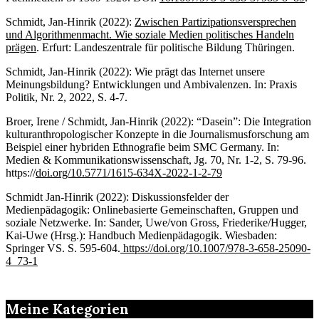
Schmidt, Jan-Hinrik (2022):
Zwischen Partizipationsversprechen
und Algorithmenmacht. Wie soziale Medien politisches Handeln
prägen
. Erfurt: Landeszentrale für politische Bildung Thüringen.
Schmidt, Jan-Hinrik (2022): Wie prägt das Internet unsere
Meinungsbildung? Entwicklungen und Ambivalenzen. In: Praxis
Politik, Nr. 2, 2022, S. 4-7.
Broer, Irene / Schmidt, Jan-Hinrik (2022): “Dasein”: Die Integration
kulturanthropologischer Konzepte in die Journalismusforschung am
Beispiel einer hybriden Ethnografie beim SMC Germany. In:
Medien & Kommunikationswissenschaft, Jg. 70, Nr. 1-2, S. 79-96.
https://
doi.org/10.5771/1615-634X-2022-1-2-79
Schmidt Jan-Hinrik (2022): Diskussionsfelder der
Medienpädagogik: Onlinebasierte Gemeinschaften, Gruppen und
soziale Netzwerke. In: Sander, Uwe/von Gross, Friederike/Hugger,
Kai-Uwe (Hrsg.): Handbuch Medienpädagogik. Wiesbaden:
Springer VS. S. 595-604.
https://doi.org/10.1007/978-3-658-25090-
4_73-1
Meine Kategorien