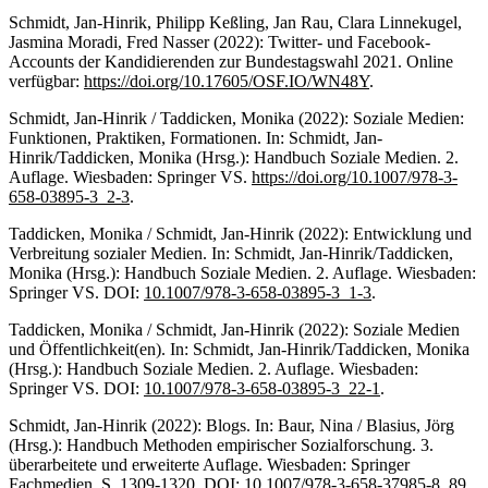
Schmidt, Jan-Hinrik, Philipp Keßling, Jan Rau, Clara Linnekugel,
Jasmina Moradi, Fred Nasser (2022): Twitter- und Facebook-
Accounts der Kandidierenden zur Bundestagswahl 2021. Online
verfügbar:
https://doi.org/10.17605/OSF.IO/WN48Y
.
Schmidt, Jan-Hinrik / Taddicken, Monika (2022): Soziale Medien:
Funktionen, Praktiken, Formationen. In: Schmidt, Jan-
Hinrik/Taddicken, Monika (Hrsg.): Handbuch Soziale Medien. 2.
Auflage. Wiesbaden: Springer VS.
https://doi.org/10.1007/978-3-
658-03895-3_2-3
.
Taddicken, Monika / Schmidt, Jan-Hinrik (2022): Entwicklung und
Verbreitung sozialer Medien. In: Schmidt, Jan-Hinrik/Taddicken,
Monika (Hrsg.): Handbuch Soziale Medien. 2. Auflage. Wiesbaden:
Springer VS. DOI:
10.1007/978-3-658-03895-3_1-3
.
Taddicken, Monika / Schmidt, Jan-Hinrik (2022): Soziale Medien
und Öffentlichkeit(en). In: Schmidt, Jan-Hinrik/Taddicken, Monika
(Hrsg.): Handbuch Soziale Medien. 2. Auflage. Wiesbaden:
Springer VS. DOI:
10.1007/978-3-658-03895-3_22-1
.
Schmidt, Jan-Hinrik (2022): Blogs. In: Baur, Nina / Blasius, Jörg
(Hrsg.): Handbuch Methoden empirischer Sozialforschung. 3.
überarbeitete und erweiterte Auflage. Wiesbaden: Springer
Fachmedien. S. 1309-1320. DOI:
10.1007/978-3-658-37985-8_89
.