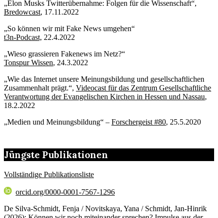
„Elon Musks Twitterübernahme: Folgen für die Wissenschaft“,
Bredowcast
, 17.11.2022
„So können wir mit Fake News umgehen“
t3n-Podcast,
22.4.2022
„Wieso grassieren Fakenews im Netz?“
Tonspur Wissen
, 24.3.2022
„Wie das Internet unsere Meinungsbildung und gesellschaftlichen
Zusammenhalt prägt.“,
Videocast für das Zentrum Gesellschaftliche
Verantwortung der Evangelischen Kirchen in Hessen und Nassau
,
18.2.2022
„Medien und Meinungsbildung“ –
Forschergeist #80
, 25.5.2020
Jüngste Publikationen
Vollständige Publikationsliste
orcid.org/0000-0001-7567-1296
De Silva-Schmidt, Fenja / Novitskaya, Yana / Schmidt, Jan-Hinrik
(2026): Können wir noch miteinander sprechen? Impulse aus der