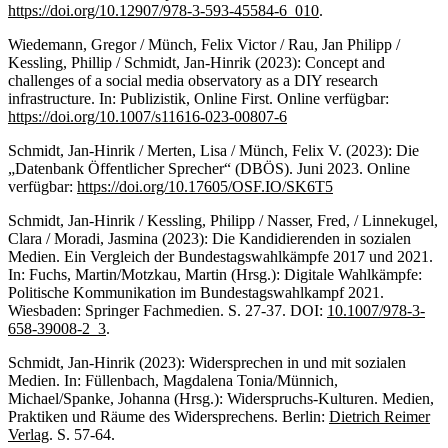
https://doi.org/10.12907/978-3-593-45584-6_010
.
Wiedemann, Gregor / Münch, Felix Victor / Rau, Jan Philipp /
Kessling, Phillip / Schmidt, Jan-Hinrik (2023): Concept and
challenges of a social media observatory as a DIY research
infrastructure. In: Publizistik, Online First. Online verfügbar:
https://doi.org/10.1007/s11616-023-00807-6
Schmidt, Jan-Hinrik / Merten, Lisa / Münch, Felix V. (2023): Die
„Datenbank Öffentlicher Sprecher“ (DBÖS). Juni 2023. Online
verfügbar:
https://doi.org/10.17605/OSF.IO/SK6T5
Schmidt, Jan-Hinrik / Kessling, Philipp / Nasser, Fred, / Linnekugel,
Clara / Moradi, Jasmina (2023): Die Kandidierenden in sozialen
Medien. Ein Vergleich der Bundestagswahlkämpfe 2017 und 2021.
In: Fuchs, Martin/Motzkau, Martin (Hrsg.): Digitale Wahlkämpfe:
Politische Kommunikation im Bundestagswahlkampf 2021.
Wiesbaden: Springer Fachmedien. S. 27-37. DOI:
10.1007/978-3-
658-39008-2_3
.
Schmidt, Jan-Hinrik (2023): Widersprechen in und mit sozialen
Medien. In: Füllenbach, Magdalena Tonia/Münnich,
Michael/Spanke, Johanna (Hrsg.): Widerspruchs-Kulturen. Medien,
Praktiken und Räume des Widersprechens. Berlin:
Dietrich Reimer
Verlag
. S. 57-64.