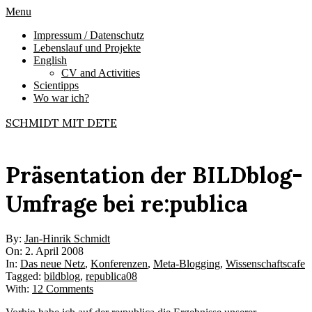
Skip
Primary
Menu
to
Navigation
Impressum / Datenschutz
content
Menu
Lebenslauf und Projekte
English
CV and Activities
Scientipps
Wo war ich?
SCHMIDT MIT DETE
Präsentation der BILDblog-
Umfrage bei re:publica
By:
Jan-Hinrik Schmidt
On:
2. April 2008
In:
Das neue Netz
,
Konferenzen
,
Meta-Blogging
,
Wissenschaftscafe
Tagged:
bildblog
,
republica08
With:
12 Comments