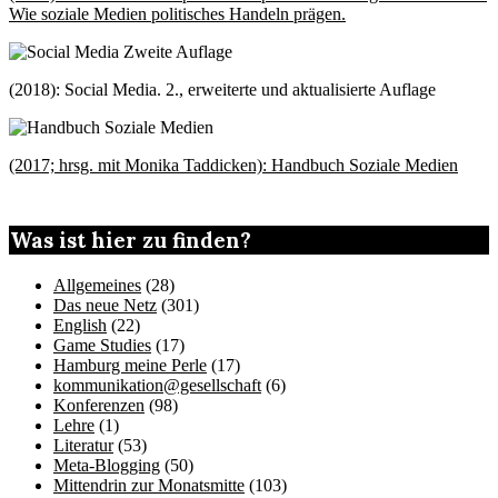
Wie soziale Medien politisches Handeln prägen.
(2018): Social Media. 2., erweiterte und aktualisierte Auflage
(2017; hrsg. mit Monika Taddicken): Handbuch Soziale Medien
Was ist hier zu finden?
Allgemeines
(28)
Das neue Netz
(301)
English
(22)
Game Studies
(17)
Hamburg meine Perle
(17)
kommunikation@gesellschaft
(6)
Konferenzen
(98)
Lehre
(1)
Literatur
(53)
Meta-Blogging
(50)
Mittendrin zur Monatsmitte
(103)