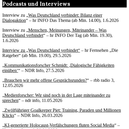
Podcasts und Interviews
Interview zu „
Was Deutschland verbindet: Bilanz einer
Dialogaktion
“ – hr INFO Das Thema (ab Min. 14.00), 1.6.2026
Interview zu „
Menschen, Meinungen, Miteinander – Was
Deutschland verbindet
“ – hr INFO Der Tag (ab Min. 19.30),
1.6.2026
Interview zu „Was Deutschland verbindet“
– hr Fernsehen „Die
Ratgeber“ (ab Min. 19.00), 29.5.2026
„
Kommunikationsforscher Schmidt: ‚Dialogische Fähigkeiten
einüben‘
“ – NDR Info, 27.5.2026
„
Brauchen wir mehr offene Gesprächsrunden?
“ – rbb radio 3,
12.05.2026
„
Medienforscher: Wir sind noch in der Lage miteinander zu
sprechen
“ – ndr info, 11.05.2026
„
Zwölfjähriger Goalkeeper Piet: Training, Paraden und Millionen
Klicks
“ – NDR Info, 26.03.2026
„
KI-generierte Holocaust-Verfälschungen fluten Social Media
“ –