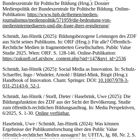
Bundeszentrale für Politische Bildung (Hrsg.): Dossier
Medienpolitik der Bundeszentrale für Politische Bildung. Online-
Publikation:
https://www.bpb.de/themen/medien-
journalismus/medienpolitik/571959/die-bedeutung-von-
medienintermediaeren-und-die-frage-ihrer-regulierung/
Schmidt, Jan-Hinrik (2025): Bildungsbezogene Leistungen des ZDF
aus Sicht seines Publikums. In: ORF (Hrsg.): Für alle? Öffentlich-
Rechtliche Medien in fragmentierten Gesellschaften. Public Value
Studie 2025. Wien: ORF. S. 128-146. Online-Publikation:
https://zukunft.orf.at/show_content.php?sid=147&pvi_id=2536
Schmidt, Jan-Hinrik (2025): Social Media as Innovation. In: Schulz-
Schaeffer, Ingo / Windeler, Arnold / Blättel-Mink, Birgit (Hrsg.):
Handbook of Innovation. Cham: Springer. DOI:
10.1007/978-3-
031-25143-6_52-1
.
Schmidt, Jan-Hinrik / Storll, Dieter / Hasebrink, Uwe (2025): Die
Bildungsfunktion des ZDF aus der Sicht der Bevölkerung. Studie
zum öffentlich-rechtlichen Bildungsauftrag. In: Media Perspektiven,
6/2025, S. 1-30.
Online verfügbar.
Hasebrink, Uwe / Schmidt, Jan-Hinrik (2024): Was können
Ergebnisse der Publikumsforschung über den Public Value
öffentlich-rechtlicher Medien aussagen? In: UFITA, Jg. 88, Nr. 2, S.