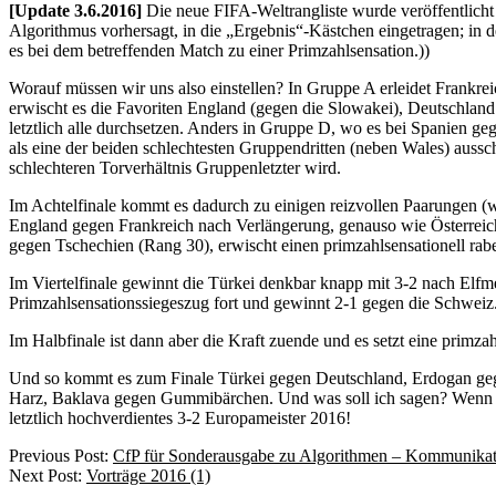
[Update 3.6.2016]
Die neue FIFA-Weltrangliste wurde veröffentlicht 
Algorithmus vorhersagt, in die „Ergebnis“-Kästchen eingetragen; in d
es bei dem betreffenden Match zu einer Primzahlsensation.))
Worauf müssen wir uns also einstellen? In Gruppe A erleidet Frankre
erwischt es die Favoriten England (gegen die Slowakei), Deutschland
letztlich alle durchsetzen. Anders in Gruppe D, wo es bei Spanien geg
als eine der beiden schlechtesten Gruppendritten (neben Wales) aussc
schlechteren Torverhältnis Gruppenletzter wird.
Im Achtelfinale kommt es dadurch zu einigen reizvollen Paarungen (w
England gegen Frankreich nach Verlängerung, genauso wie Österreich 
gegen Tschechien (Rang 30), erwischt einen primzahlsensationell rab
Im Viertelfinale gewinnt die Türkei denkbar knapp mit 3-2 nach Elf
Primzahlsensationssiegeszug fort und gewinnt 2-1 gegen die Schweiz.
Im Halbfinale ist dann aber die Kraft zuende und es setzt eine primz
Und so kommt es zum Finale Türkei gegen Deutschland, Erdogan ge
Harz, Baklava gegen Gummibärchen. Und was soll ich sagen? Wenn der
letztlich hochverdientes 3-2 Europameister 2016!
2016-
Previous Post:
CfP für Sonderausgabe zu Algorithmen – Kommunikati
06-
Next Post:
Vorträge 2016 (1)
01