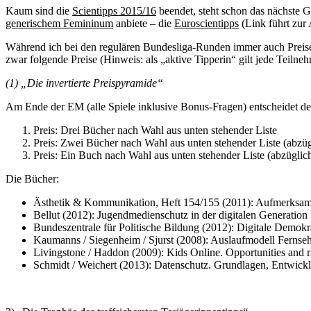
Kaum sind die
Scientipps 2015/16
beendet, steht schon das nächste G
generischem Femininum
anbiete – die
Euroscientipps
(Link führt zur 
Während ich bei den regulären Bundesliga-Runden immer auch Prei
zwar folgende Preise (Hinweis: als „aktive Tipperin“ gilt jede Teilne
(1) „Die invertierte Preispyramide“
Am Ende der EM (alle Spiele inklusive Bonus-Fragen) entscheidet der P
Preis: Drei Bücher nach Wahl aus unten stehender Liste
Preis: Zwei Bücher nach Wahl aus unten stehender Liste (abzü
Preis: Ein Buch nach Wahl aus unten stehender Liste (abzüglich
Die Bücher:
Ästhetik & Kommunikation, Heft 154/155 (2011): Aufmerksamk
Bellut (2012): Jugendmedienschutz in der digitalen Generation
Bundeszentrale für Politische Bildung (2012): Digitale Demokra
Kaumanns / Siegenheim / Sjurst (2008): Auslaufmodell Fernse
Livingstone / Haddon (2009): Kids Online. Opportunities and ri
Schmidt / Weichert (2013): Datenschutz. Grundlagen, Entwic