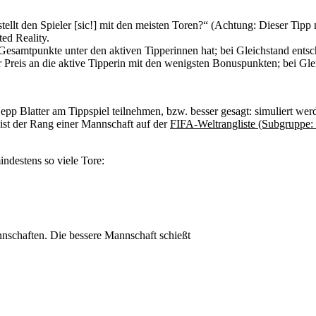
tellt den Spieler [sic!] mit den meisten Toren?“ (Achtung: Dieser Tip
ed Reality.
esamtpunkte unter den aktiven Tipperinnen hat; bei Gleichstand entsc
er Preis an die aktive Tipperin mit den wenigsten Bonuspunkten; bei Gle
p Blatter am Tippspiel teilnehmen, bzw. besser gesagt: simuliert wer
 ist der Rang einer Mannschaft auf der
FIFA-Weltrangliste (Subgruppe
ndestens so viele Tore:
nschaften. Die bessere Mannschaft schießt