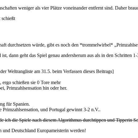
chaften weniger als vier Plätze voneinander entfernt sind. Daher brau
 schießt
haft durchsetzen würde, gibt es noch den *trommelwirbel* „Primzahlse
 ist, dann geht das Spiel genau andersherum aus als in den Schritten 1
der Weltrangliste am 31.5. beim Verfassen dieses Beitrags]
 ergo schießen sie 0 Tore mehr
ei, Primzahlsensation hin oder her.
ng für Spanien.
ne Primzahlsensation, und Portugal gewinnt 3-2 n.V..
de ich die Spiele nach diesem Algorithmus durchtippen und Tipperin S
en und Deutschland Europameisterin werden!