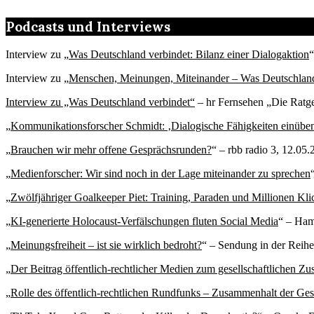
Podcasts und Interviews
Interview zu „
Was Deutschland verbindet: Bilanz einer Dialogaktion
“
Interview zu „
Menschen, Meinungen, Miteinander – Was Deutschland
Interview zu „Was Deutschland verbindet“
– hr Fernsehen „Die Ratge
„
Kommunikationsforscher Schmidt: ‚Dialogische Fähigkeiten einübe
„
Brauchen wir mehr offene Gesprächsrunden?
“ – rbb radio 3, 12.05
„
Medienforscher: Wir sind noch in der Lage miteinander zu sprechen
„
Zwölfjähriger Goalkeeper Piet: Training, Paraden und Millionen Kli
„
KI-generierte Holocaust-Verfälschungen fluten Social Media
“ – Ham
„
Meinungsfreiheit – ist sie wirklich bedroht?
“ – Sendung in der Reih
„
Der Beitrag öffentlich-rechtlicher Medien zum gesellschaftlichen Z
„
Rolle des öffentlich-rechtlichen Rundfunks – Zusammenhalt der Gese