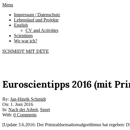
Skip
Primary
Menu
to
Navigation
Impressum / Datenschutz
content
Menu
Lebenslauf und Projekte
English
CV and Activities
Scientipps
Wo war ich?
SCHMIDT MIT DETE
Euroscientipps 2016 (mit Pr
By:
Jan-Hinrik Schmidt
On:
1. Juni 2016
In:
Nach der Arbeit
,
Sport
With:
0 Comments
[Update 3.6.2016: Der Primzahlsensationsalgorithmus hat ergeben: D