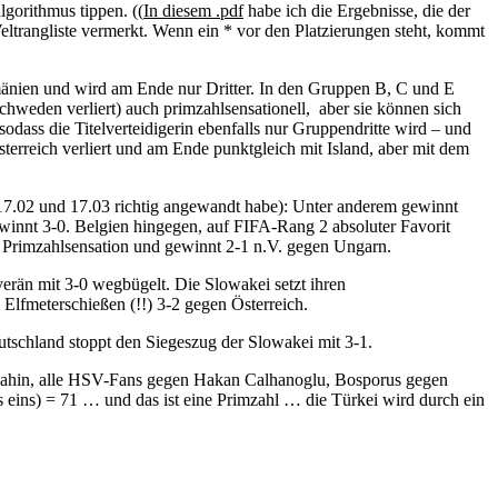
gorithmus tippen. ((
In diesem .pdf
habe ich die Ergebnisse, die der
eltrangliste vermerkt. Wenn ein * vor den Platzierungen steht, kommt
umänien und wird am Ende nur Dritter. In den Gruppen B, C und E
hweden verliert) auch primzahlsensationell, aber sie können sich
odass die Titelverteidigerin ebenfalls nur Gruppendritte wird – und
sterreich verliert und am Ende punktgleich mit Island, aber mit dem
17.02 und 17.03 richtig angewandt habe): Unter anderem gewinnt
winnt 3-0. Belgien hingegen, auf FIFA-Rang 2 absoluter Favorit
e Primzahlsensation und gewinnt 2-1 n.V. gegen Ungarn.
erän mit 3-0 wegbügelt. Die Slowakei setzt ihren
Elfmeterschießen (!!) 3-2 gegen Österreich.
eutschland stoppt den Siegeszug der Slowakei mit 3-1.
Sahin, alle HSV-Fans gegen Hakan Calhanoglu, Bosporus gegen
 eins) = 71 … und das ist eine Primzahl … die Türkei wird durch ein