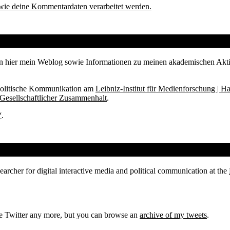
 wie deine Kommentardaten verarbeitet werden.
en hier mein Weblog sowie Informationen zu meinen akademischen Akti
d politische Kommunikation am
Leibniz-Institut für Medienforschung | H
 Gesellschaftlicher Zusammenhalt
.
“
.
rcher for digital interactive media and political communication at the
e Twitter any more, but you can browse an
archive of my tweets
.