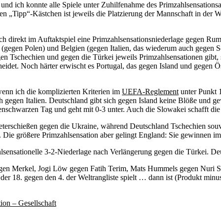
und ich konnte alle Spiele unter Zuhilfenahme des Primzahlsensationsal
en „Tipp“-Kästchen ist jeweils die Platzierung der Mannschaft in der W
ich direkt im Auftaktspiel eine Primzahlsensationsniederlage gegen R
 (gegen Polen) und Belgien (gegen Italien, das wiederum auch gegen Sc
en Tschechien und gegen die Türkei jeweils Primzahlsensationen gibt, s
heidet. Noch härter erwischt es Portugal, das gegen Island und gegen Ö
enn ich die komplizierten Kriterien im
UEFA-Reglement
unter Punkt 
gegen Italien. Deutschland gibt sich gegen Island keine Blöße und ge
enschwarzen Tag und geht mit 0-3 unter. Auch die Slowakei schafft di
meterschießen gegen die Ukraine, während Deutschland Tschechien souv
 Die größere Primzahlsensation aber gelingt England: Sie gewinnen im 
ahlsensationelle 3-2-Niederlage nach Verlängerung gegen die Türkei. D
gen Merkel, Jogi Löw gegen Fatih Terim, Mats Hummels gegen Nuri 
 18. gegen den 4. der Weltrangliste spielt … dann ist (Produkt minus
on – Gesellschaft