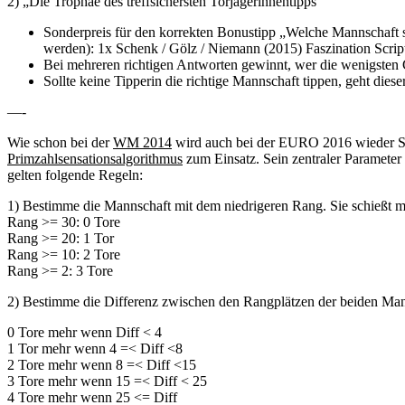
2) „Die Trophäe des treffsichersten Torjägerinnentipps“
Sonderpreis für den korrekten Bonustipp „Welche Mannschaft s
werden): 1x Schenk / Gölz / Niemann (2015) Faszination Script
Bei mehreren richtigen Antworten gewinnt, wer die wenigsten G
Sollte keine Tipperin die richtige Mannschaft tippen, geht dies
—-
Wie schon bei der
WM 2014
wird auch bei der EURO 2016 wieder Sep
Primzahlsensationsalgorithmus
zum Einsatz. Sein zentraler Parameter
gelten folgende Regeln:
1) Bestimme die Mannschaft mit dem niedrigeren Rang. Sie schießt mi
Rang >= 30: 0 Tore
Rang >= 20: 1 Tor
Rang >= 10: 2 Tore
Rang >= 2: 3 Tore
2) Bestimme die Differenz zwischen den Rangplätzen der beiden Man
0 Tore mehr wenn Diff < 4
1 Tor mehr wenn 4 =< Diff <8
2 Tore mehr wenn 8 =< Diff <15
3 Tore mehr wenn 15 =< Diff < 25
4 Tore mehr wenn 25 <= Diff