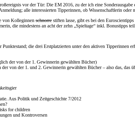
roßereignis vor der Tür: Die EM 2016, zu der ich eine Sonderausgabe de
Anmeldung; alle interessierten Tipperinnen, ob Wissenschaftlerin oder n
se von Kolleginnen
schnorre
stiften lasse, gibt es bei den Euroscient
hmerin, die mindestens an acht der zehn „Spieltage“ inkl. Bonustipps te
unktestand; die drei Erstplatzierten unter den aktiven Tipperinnen erh
glich der von der 1. Gewinnerin gewählten Bücher)
 der von der 1. und 2. Gewinnerin gewählten Bücher – also das, das üb
eitsgier
tie. Aus Politik und Zeitgeschichte 7/2012
hen?
sks for children
klungen und Kontroversen