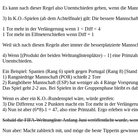
Es kann nach dieser Regel also Unentschieden geben, wenn die Manns
3) In K.O.-Spielen (ab dem Achtelfinale) gilt: Die bessere Mannschaft
1 Tor mehr in der Verlängerung wenn 1 < Diff < 4
1 Tor mehr im Elfmeterschießen wenn Diff = 1
Weil sich nach diesen Regeln aber immer die besserplatzierte Mannsc
4) Wenn [(Produkt der beiden Weltranglistenplätze) – 1] eine Primzahl
Unentschieden.
Ein Beispiel: Spanien (Rang 6) spielt gegen Portugal (Rang 8) [Stand 
1) Rangniedrige Mannschaft (POR) schießt 2 Tore
2) Ranghöhere Mannschaft (ESP) hat weniger als 4 Ränge Vorsprung,
Das Spiel geht 2-2 aus. Bei Spielen in der Gruppenphase bleibt es dab
Wenn es aber ein K.O.-Rundenspiel wäre, würde greifen:
3) Die Differenz von 2 Punkten macht ein Tor mehr in der Verlängeru
4) Nun ist aber (6*8)-1 = 47, also eine Primzahl. Ergo erleben wir ei
Sobald die FIFA-Weltrangliste Anfang Juni veröffentlicht wurde, wer
Nun aber: Macht zahlreich mit, und möge die beste Tipperin gewinn