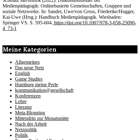
Schmidt Jan-Hinrik (2022): Diskussionsfelder der
Medienpädagogik: Onlinebasierte Gemeinschaften, Gruppen und
soziale Netzwerke. In: Sander, Uwe/von Gross, Friederike/Hugger,
Kai-Uwe (Hrsg.): Handbuch Medienpädagogik. Wiesbaden:
Springer VS. S. 595-604.
https://doi.org/10.1007/978-3-658-25090-
4_73-1
Meine Kategorien
Allgemeines
Das neue Netz
English
Game Studies
Hamburg meine Perle
kommunikation@gesellschaft
Konferenzen
Lehre
Literatur
Meta-Blogging
Mittendrin zur Monatsmitte
Nach der Arbeit
Netzpolitik
Politik