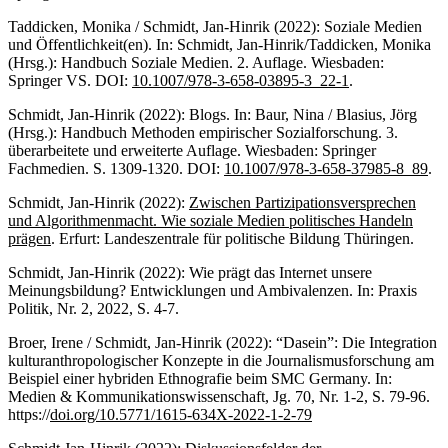
Taddicken, Monika / Schmidt, Jan-Hinrik (2022): Soziale Medien
und Öffentlichkeit(en). In: Schmidt, Jan-Hinrik/Taddicken, Monika
(Hrsg.): Handbuch Soziale Medien. 2. Auflage. Wiesbaden:
Springer VS. DOI:
10.1007/978-3-658-03895-3_22-1
.
Schmidt, Jan-Hinrik (2022): Blogs. In: Baur, Nina / Blasius, Jörg
(Hrsg.): Handbuch Methoden empirischer Sozialforschung. 3.
überarbeitete und erweiterte Auflage. Wiesbaden: Springer
Fachmedien. S. 1309-1320. DOI:
10.1007/978-3-658-37985-8_89
.
Schmidt, Jan-Hinrik (2022):
Zwischen Partizipationsversprechen
und Algorithmenmacht. Wie soziale Medien politisches Handeln
prägen
. Erfurt: Landeszentrale für politische Bildung Thüringen.
Schmidt, Jan-Hinrik (2022): Wie prägt das Internet unsere
Meinungsbildung? Entwicklungen und Ambivalenzen. In: Praxis
Politik, Nr. 2, 2022, S. 4-7.
Broer, Irene / Schmidt, Jan-Hinrik (2022): “Dasein”: Die Integration
kulturanthropologischer Konzepte in die Journalismusforschung am
Beispiel einer hybriden Ethnografie beim SMC Germany. In:
Medien & Kommunikationswissenschaft, Jg. 70, Nr. 1-2, S. 79-96.
https://
doi.org/10.5771/1615-634X-2022-1-2-79