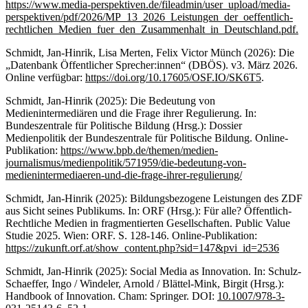
https://www.media-perspektiven.de/fileadmin/user_upload/media-
perspektiven/pdf/2026/MP_13_2026_Leistungen_der_oeffentlich-
rechtlichen_Medien_fuer_den_Zusammenhalt_in_Deutschland.pdf.
Schmidt, Jan-Hinrik, Lisa Merten, Felix Victor Münch (2026): Die
„Datenbank Öffentlicher Sprecher:innen“ (DBÖS). v3. März 2026.
Online verfügbar:
https://doi.org/10.17605/OSF.IO/SK6T5
.
Schmidt, Jan-Hinrik (2025): Die Bedeutung von
Medienintermediären und die Frage ihrer Regulierung. In:
Bundeszentrale für Politische Bildung (Hrsg.): Dossier
Medienpolitik der Bundeszentrale für Politische Bildung. Online-
Publikation:
https://www.bpb.de/themen/medien-
journalismus/medienpolitik/571959/die-bedeutung-von-
medienintermediaeren-und-die-frage-ihrer-regulierung/
Schmidt, Jan-Hinrik (2025): Bildungsbezogene Leistungen des ZDF
aus Sicht seines Publikums. In: ORF (Hrsg.): Für alle? Öffentlich-
Rechtliche Medien in fragmentierten Gesellschaften. Public Value
Studie 2025. Wien: ORF. S. 128-146. Online-Publikation:
https://zukunft.orf.at/show_content.php?sid=147&pvi_id=2536
Schmidt, Jan-Hinrik (2025): Social Media as Innovation. In: Schulz-
Schaeffer, Ingo / Windeler, Arnold / Blättel-Mink, Birgit (Hrsg.):
Handbook of Innovation. Cham: Springer. DOI:
10.1007/978-3-