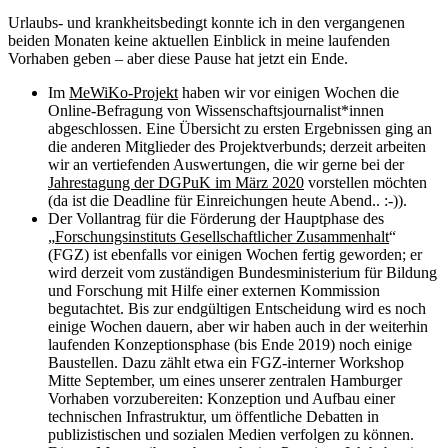
Urlaubs- und krankheitsbedingt konnte ich in den vergangenen
beiden Monaten keine aktuellen Einblick in meine laufenden
Vorhaben geben – aber diese Pause hat jetzt ein Ende.
Im
MeWiKo-Projekt
haben wir vor einigen Wochen die
Online-Befragung von Wissenschaftsjournalist*innen
abgeschlossen. Eine Übersicht zu ersten Ergebnissen ging an
die anderen Mitglieder des Projektverbunds; derzeit arbeiten
wir an vertiefenden Auswertungen, die wir gerne bei der
Jahrestagung der DGPuK im März 2020
vorstellen möchten
(da ist die Deadline für Einreichungen heute Abend.. :-)).
Der Vollantrag für die Förderung der Hauptphase des
„
Forschungsinstituts Gesellschaftlicher Zusammenhalt
“
(FGZ) ist ebenfalls vor einigen Wochen fertig geworden; er
wird derzeit vom zuständigen Bundesministerium für Bildung
und Forschung mit Hilfe einer externen Kommission
begutachtet. Bis zur endgültigen Entscheidung wird es noch
einige Wochen dauern, aber wir haben auch in der weiterhin
laufenden Konzeptionsphase (bis Ende 2019) noch einige
Baustellen. Dazu zählt etwa ein FGZ-interner Workshop
Mitte September, um eines unserer zentralen Hamburger
Vorhaben vorzubereiten: Konzeption und Aufbau einer
technischen Infrastruktur, um öffentliche Debatten in
publizistischen und sozialen Medien verfolgen zu können.