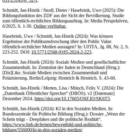
031-25143-6_52-1
.
Schmidt, Jan-Hinrik / Storll, Dieter / Hasebrink, Uwe (2025): Die
Bildungsfunktion des ZDF aus der Sicht der Bevölkerung. Studie
zum öffentlich-rechtlichen Bildungsauftrag. In: Media Perspektiven,
6/2025, S. 1-30.
Online verfügbar.
Hasebrink, Uwe / Schmidt, Jan-Hinrik (2024): Was können
Ergebnisse der Publikumsforschung über den Public Value
öffentlich-rechtlicher Medien aussagen? In: UFITA, Jg. 88, Nr. 2, S.
223-252. DOI:
10.5771/2568-9185-2024-2-223
.
Schmidt, Jan-Hinrik (2024): Soziale Medien und gesellschaftlicher
Zusammenhalt. In: Zentralrat der Juden in Deutschland (Hrsg.):
[Dis]Like. Soziale Medien zwischen Zusammenhalt und
Polarisierung. Berlin/Leipzig: Hentrich & Hentrich. S. 43-60.
Schmidt, Jan-Hinrik / Merten, Lisa / Münch, Felix V. (2024): Die
„Datenbank Öffentlicher Sprecher“ (DBÖS). v2 [Datensatz]
Dezember 2024.
https://doi.org/10.17605/OSF.IO/SK6T5
.
Schmidt, Jan-Hinrik (2024): KI in den Sozialen Medien. In:
Bundeszentrale für Politische Bildung (Hrsg.): Dossier „Wenn der
Schein trügt – Deepfakes und die politische Realität“.
https://www.bpb.de/lernen/bewegtbild-und-politische-
bildung/556000/ki-in-den-sozialen-medien/