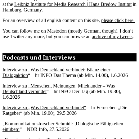
at the
Leibniz Institute for Media Research | Hans-Bredow-Institut
in
Hamburg, Germany.
For an overview of all english content on this site,
please click here.
You can follow me on
Mastodon
(mostly German, though). I don’t
use Twitter any more, but you can browse an
archive of my tweets
.
Podcasts und Interviews
Interview zu „
Was Deutschland verbindet: Bilanz einer
Dialogaktion
“ – hr INFO Das Thema (ab Min. 14.00), 1.6.2026
Interview zu „
Menschen, Meinungen, Miteinander – Was
Deutschland verbindet
“ – hr INFO Der Tag (ab Min. 19.30),
1.6.2026
Interview zu „Was Deutschland verbindet“
– hr Fernsehen „Die
Ratgeber“ (ab Min. 19.00), 29.5.2026
„
Kommunikationsforscher Schmidt: ‚Dialogische Fähigkeiten
einüben‘
“ – NDR Info, 27.5.2026