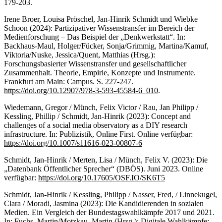
179-203.
Irene Broer, Louisa Pröschel, Jan-Hinrik Schmidt und Wiebke
Schoon (2024): Partizipativer Wissenstransfer im Bereich der
Medienforschung – Das Beispiel der „Denkwerkstatt“. In:
Backhaus-Maul, Holger/Fücker, Sonja/Grimmig, Martina/Kamuf,
Viktoria/Nuske, Jessica/Quent, Matthias (Hrsg.):
Forschungsbasierter Wissenstransfer und gesellschaftlicher
Zusammenhalt. Theorie, Empirie, Konzepte und Instrumente.
Frankfurt am Main: Campus. S. 227-247.
https://doi.org/10.12907/978-3-593-45584-6_010
.
Wiedemann, Gregor / Münch, Felix Victor / Rau, Jan Philipp /
Kessling, Phillip / Schmidt, Jan-Hinrik (2023): Concept and
challenges of a social media observatory as a DIY research
infrastructure. In: Publizistik, Online First. Online verfügbar:
https://doi.org/10.1007/s11616-023-00807-6
Schmidt, Jan-Hinrik / Merten, Lisa / Münch, Felix V. (2023): Die
„Datenbank Öffentlicher Sprecher“ (DBÖS). Juni 2023. Online
verfügbar:
https://doi.org/10.17605/OSF.IO/SK6T5
Schmidt, Jan-Hinrik / Kessling, Philipp / Nasser, Fred, / Linnekugel,
Clara / Moradi, Jasmina (2023): Die Kandidierenden in sozialen
Medien. Ein Vergleich der Bundestagswahlkämpfe 2017 und 2021.
In: Fuchs, Martin/Motzkau, Martin (Hrsg.): Digitale Wahlkämpfe: