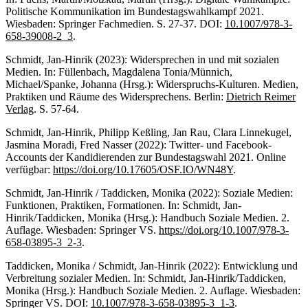
Politische Kommunikation im Bundestagswahlkampf 2021.
Wiesbaden: Springer Fachmedien. S. 27-37. DOI:
10.1007/978-3-
658-39008-2_3
.
Schmidt, Jan-Hinrik (2023): Widersprechen in und mit sozialen
Medien. In: Füllenbach, Magdalena Tonia/Münnich,
Michael/Spanke, Johanna (Hrsg.): Widerspruchs-Kulturen. Medien,
Praktiken und Räume des Widersprechens. Berlin:
Dietrich Reimer
Verlag
. S. 57-64.
Schmidt, Jan-Hinrik, Philipp Keßling, Jan Rau, Clara Linnekugel,
Jasmina Moradi, Fred Nasser (2022): Twitter- und Facebook-
Accounts der Kandidierenden zur Bundestagswahl 2021. Online
verfügbar:
https://doi.org/10.17605/OSF.IO/WN48Y
.
Schmidt, Jan-Hinrik / Taddicken, Monika (2022): Soziale Medien:
Funktionen, Praktiken, Formationen. In: Schmidt, Jan-
Hinrik/Taddicken, Monika (Hrsg.): Handbuch Soziale Medien. 2.
Auflage. Wiesbaden: Springer VS.
https://doi.org/10.1007/978-3-
658-03895-3_2-3
.
Taddicken, Monika / Schmidt, Jan-Hinrik (2022): Entwicklung und
Verbreitung sozialer Medien. In: Schmidt, Jan-Hinrik/Taddicken,
Monika (Hrsg.): Handbuch Soziale Medien. 2. Auflage. Wiesbaden:
Springer VS. DOI:
10.1007/978-3-658-03895-3_1-3
.