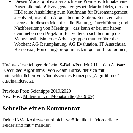
Diesen Monat gibt es aber auch eine Premiere: Ich habe einen
Auszubildenden! Bzw. genauer gesagt: Martin Dirks, der am
HBI seine Ausbildung zum Kaufmann für Büromanagement
absolviert, macht im August bei mir Station. Sein zentrales
Lernziel in diesem Monat ist die Planung, Durchführung und
Nachbereitung von Meetings – das kann er bei mir haben,
denn neben den Projekttreffen verteilen sich bei mir jede
Menge institutsinterner Arbeitsgruppen munter über die
Wochen: AG Raumplanung, AG Evaluation, IT-Ausschuss,
Betriebsrat, Forschungsprogrammsitzungen und -kolloquien,
…
Und was lese ich gerade beim S-Bahn-Pendeln? U.a. den Aufsatz
„
Occluded Algorithms
“ von Adam Burke, der sich mit
unterschiedlichen Verständnissen des Konzepts „Algorithmus“
auseinandersetzt.
2019-
Previous Post:
Scientipps 2019/2020
08-
Next Post:
Mittendrin zur Monatsmitte (2019-09)
15
Schreibe einen Kommentar
Deine E-Mail-Adresse wird nicht veröffentlicht.
Erforderliche
Felder sind mit
*
markiert