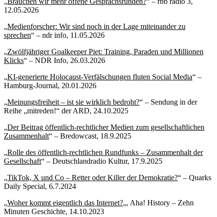
„
Brauchen wir mehr offene Gesprächsrunden?
“ – rbb radio 3,
12.05.2026
„
Medienforscher: Wir sind noch in der Lage miteinander zu
sprechen
“ – ndr info, 11.05.2026
„
Zwölfjähriger Goalkeeper Piet: Training, Paraden und Millionen
Klicks
“ – NDR Info, 26.03.2026
„
KI-generierte Holocaust-Verfälschungen fluten Social Media
“ –
Hamburg-Journal, 20.01.2026
„
Meinungsfreiheit – ist sie wirklich bedroht?
“ – Sendung in der
Reihe „mitreden!“ der ARD, 24.10.2025
„
Der Beitrag öffentlich-rechtlicher Medien zum gesellschaftlichen
Zusammenhalt
“ – Bredowcast, 18.9.2025
„
Rolle des öffentlich-rechtlichen Rundfunks – Zusammenhalt der
Gesellschaft
“ – Deutschlandradio Kultur, 17.9.2025
„
TikTok, X und Co – Retter oder Killer der Demokratie?
“ – Quarks
Daily Special, 6.7.2024
„
Woher kommt eigentlich das Internet?
„, Aha! History – Zehn
Minuten Geschichte, 14.10.2023