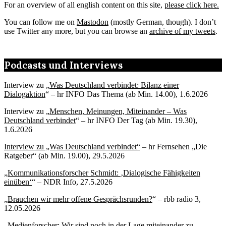
For an overview of all english content on this site,
please click here.
You can follow me on
Mastodon
(mostly German, though). I don’t
use Twitter any more, but you can browse an
archive of my tweets
.
Podcasts und Interviews
Interview zu „
Was Deutschland verbindet: Bilanz einer
Dialogaktion
“ – hr INFO Das Thema (ab Min. 14.00), 1.6.2026
Interview zu „
Menschen, Meinungen, Miteinander – Was
Deutschland verbindet
“ – hr INFO Der Tag (ab Min. 19.30),
1.6.2026
Interview zu „Was Deutschland verbindet“
– hr Fernsehen „Die
Ratgeber“ (ab Min. 19.00), 29.5.2026
„
Kommunikationsforscher Schmidt: ‚Dialogische Fähigkeiten
einüben‘
“ – NDR Info, 27.5.2026
„
Brauchen wir mehr offene Gesprächsrunden?
“ – rbb radio 3,
12.05.2026
„
Medienforscher: Wir sind noch in der Lage miteinander zu