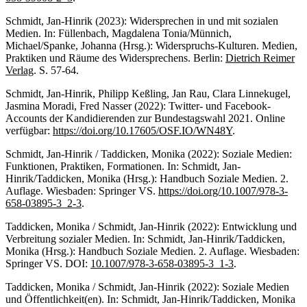
Schmidt, Jan-Hinrik (2023): Widersprechen in und mit sozialen
Medien. In: Füllenbach, Magdalena Tonia/Münnich,
Michael/Spanke, Johanna (Hrsg.): Widerspruchs-Kulturen. Medien,
Praktiken und Räume des Widersprechens. Berlin:
Dietrich Reimer
Verlag
. S. 57-64.
Schmidt, Jan-Hinrik, Philipp Keßling, Jan Rau, Clara Linnekugel,
Jasmina Moradi, Fred Nasser (2022): Twitter- und Facebook-
Accounts der Kandidierenden zur Bundestagswahl 2021. Online
verfügbar:
https://doi.org/10.17605/OSF.IO/WN48Y
.
Schmidt, Jan-Hinrik / Taddicken, Monika (2022): Soziale Medien:
Funktionen, Praktiken, Formationen. In: Schmidt, Jan-
Hinrik/Taddicken, Monika (Hrsg.): Handbuch Soziale Medien. 2.
Auflage. Wiesbaden: Springer VS.
https://doi.org/10.1007/978-3-
658-03895-3_2-3
.
Taddicken, Monika / Schmidt, Jan-Hinrik (2022): Entwicklung und
Verbreitung sozialer Medien. In: Schmidt, Jan-Hinrik/Taddicken,
Monika (Hrsg.): Handbuch Soziale Medien. 2. Auflage. Wiesbaden:
Springer VS. DOI:
10.1007/978-3-658-03895-3_1-3
.
Taddicken, Monika / Schmidt, Jan-Hinrik (2022): Soziale Medien
und Öffentlichkeit(en). In: Schmidt, Jan-Hinrik/Taddicken, Monika