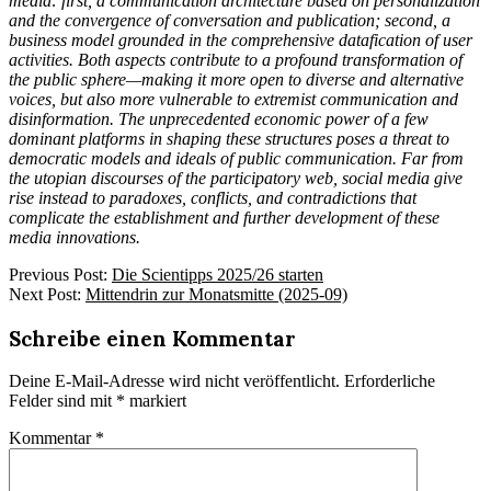
media: first, a communication architecture based on personalization
and the convergence of conversation and publication; second, a
business model grounded in the comprehensive datafication of user
activities. Both aspects contribute to a profound transformation of
the public sphere—making it more open to diverse and alternative
voices, but also more vulnerable to extremist communication and
disinformation. The unprecedented economic power of a few
dominant platforms in shaping these structures poses a threat to
democratic models and ideals of public communication. Far from
the utopian discourses of the participatory web, social media give
rise instead to paradoxes, conflicts, and contradictions that
complicate the establishment and further development of these
media innovations.
2025-
Previous Post:
Die Scientipps 2025/26 starten
07-
Next Post:
Mittendrin zur Monatsmitte (2025-09)
24
Schreibe einen Kommentar
Deine E-Mail-Adresse wird nicht veröffentlicht.
Erforderliche
Felder sind mit
*
markiert
Kommentar
*