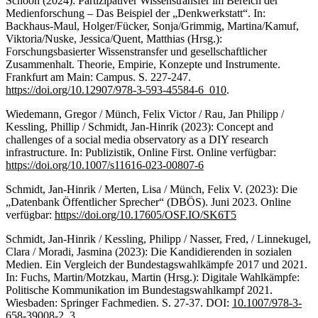
Schoon (2024): Partizipativer Wissenstransfer im Bereich der
Medienforschung – Das Beispiel der „Denkwerkstatt“. In:
Backhaus-Maul, Holger/Fücker, Sonja/Grimmig, Martina/Kamuf,
Viktoria/Nuske, Jessica/Quent, Matthias (Hrsg.):
Forschungsbasierter Wissenstransfer und gesellschaftlicher
Zusammenhalt. Theorie, Empirie, Konzepte und Instrumente.
Frankfurt am Main: Campus. S. 227-247.
https://doi.org/10.12907/978-3-593-45584-6_010
.
Wiedemann, Gregor / Münch, Felix Victor / Rau, Jan Philipp /
Kessling, Phillip / Schmidt, Jan-Hinrik (2023): Concept and
challenges of a social media observatory as a DIY research
infrastructure. In: Publizistik, Online First. Online verfügbar:
https://doi.org/10.1007/s11616-023-00807-6
Schmidt, Jan-Hinrik / Merten, Lisa / Münch, Felix V. (2023): Die
„Datenbank Öffentlicher Sprecher“ (DBÖS). Juni 2023. Online
verfügbar:
https://doi.org/10.17605/OSF.IO/SK6T5
Schmidt, Jan-Hinrik / Kessling, Philipp / Nasser, Fred, / Linnekugel,
Clara / Moradi, Jasmina (2023): Die Kandidierenden in sozialen
Medien. Ein Vergleich der Bundestagswahlkämpfe 2017 und 2021.
In: Fuchs, Martin/Motzkau, Martin (Hrsg.): Digitale Wahlkämpfe:
Politische Kommunikation im Bundestagswahlkampf 2021.
Wiesbaden: Springer Fachmedien. S. 27-37. DOI:
10.1007/978-3-
658-39008-2_3
.