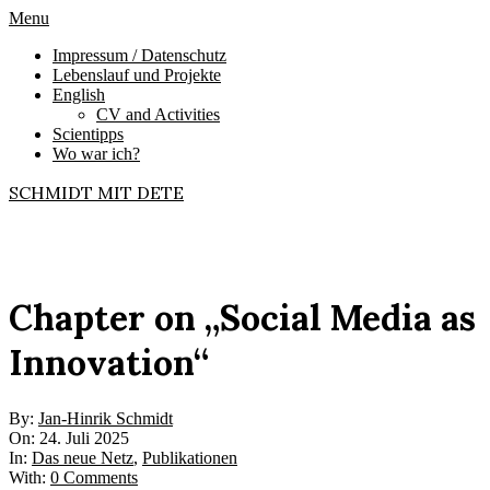
Skip
Primary
Menu
to
Navigation
Impressum / Datenschutz
content
Menu
Lebenslauf und Projekte
English
CV and Activities
Scientipps
Wo war ich?
SCHMIDT MIT DETE
Chapter on „Social Media as
Innovation“
By:
Jan-Hinrik Schmidt
On:
24. Juli 2025
In:
Das neue Netz
,
Publikationen
With:
0 Comments