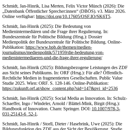
Schmidt, Jan-Hinrik, Lisa Merten, Felix Victor Münch (2026): Die
„Datenbank Öffentlicher Sprecher:innen“ (DBÖS). v3. März 2026.
Online verfügbar:
https://doi.org/10.17605/OSF.IO/SK6T5
.
Schmidt, Jan-Hinrik (2025): Die Bedeutung von
Medienintermediären und die Frage ihrer Regulierung. In:
Bundeszentrale für Politische Bildung (Hrsg.): Dossier
Medienpolitik der Bundeszentrale für Politische Bildung. Online-
Publikation:
https://www.bpb.de/themen/medien-
journalismus/medienpolitik/571959/die-bedeutung-von-
medienintermediaeren-und-die-frage-ihrer-regulierung/
Schmidt, Jan-Hinrik (2025): Bildungsbezogene Leistungen des ZDF
aus Sicht seines Publikums. In: ORF (Hrsg.): Für alle? Öffentlich-
Rechtliche Medien in fragmentierten Gesellschaften. Public Value
Studie 2025. Wien: ORF. S. 128-146. Online-Publikation:
https://zukunft.orf.at/show_content.php?sid=147&pvi_id=2536
Schmidt, Jan-Hinrik (2025): Social Media as Innovation. In: Schulz-
Schaeffer, Ingo / Windeler, Arnold / Blättel-Mink, Birgit (Hrsg.):
Handbook of Innovation. Cham: Springer. DOI:
10.1007/978-3-
031-25143-6_52-1
.
Schmidt, Jan-Hinrik / Storll, Dieter / Hasebrink, Uwe (2025): Die
Bildungsfunktion des ZDF aus der Sicht der Bevölkerung. Studie