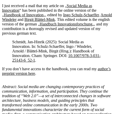
I just received a mail that my article on „
Social Media as
Innovation
“ has been published in the online version of the
„
Handbook of Innovation
„, edited by
Ingo Schulz-Schaeffer
,
Arnold
Windeler
and
Birgit Blättel-Mink
. This edited volume is the english
version of the german „
Handbuch Innovationsforschung
„, and my
contribution is a thorougly revised and updated version of my
previous german text.
Schmidt, Jan-Hinrik (2025): Social Media as
Innovation. In: Schulz-Schaeffer, Ingo / Windeler,
Arnold / Blättel-Mink, Birgit (Hrsg.): Handbook of
Innovation. Cham: Springer. DOI:
10.1007/978-3-031-
25143-6_52-1
.
If you don’t have access to the handbook, you can read my
author’s
preprint version here
.
Abstract: Social media are changing contemporary practices of
communication, information, and participation. They continue the
tradition of “Web 2.0”—a set of interconnected changes in software
architecture, business models, and guiding principles that
transformed online communication in the early 2000s. Two
fundamental innovations characterize the current form of social