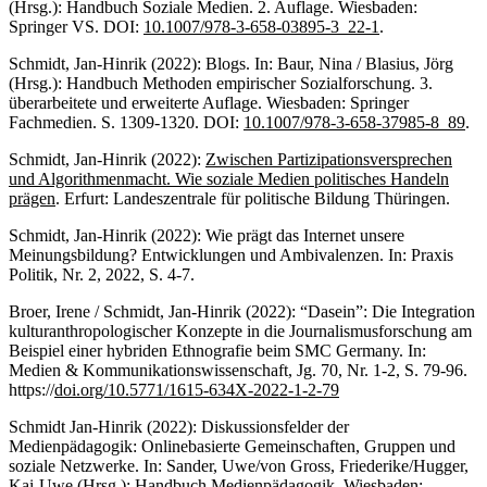
(Hrsg.): Handbuch Soziale Medien. 2. Auflage. Wiesbaden:
Springer VS. DOI:
10.1007/978-3-658-03895-3_22-1
.
Schmidt, Jan-Hinrik (2022): Blogs. In: Baur, Nina / Blasius, Jörg
(Hrsg.): Handbuch Methoden empirischer Sozialforschung. 3.
überarbeitete und erweiterte Auflage. Wiesbaden: Springer
Fachmedien. S. 1309-1320. DOI:
10.1007/978-3-658-37985-8_89
.
Schmidt, Jan-Hinrik (2022):
Zwischen Partizipationsversprechen
und Algorithmenmacht. Wie soziale Medien politisches Handeln
prägen
. Erfurt: Landeszentrale für politische Bildung Thüringen.
Schmidt, Jan-Hinrik (2022): Wie prägt das Internet unsere
Meinungsbildung? Entwicklungen und Ambivalenzen. In: Praxis
Politik, Nr. 2, 2022, S. 4-7.
Broer, Irene / Schmidt, Jan-Hinrik (2022): “Dasein”: Die Integration
kulturanthropologischer Konzepte in die Journalismusforschung am
Beispiel einer hybriden Ethnografie beim SMC Germany. In:
Medien & Kommunikationswissenschaft, Jg. 70, Nr. 1-2, S. 79-96.
https://
doi.org/10.5771/1615-634X-2022-1-2-79
Schmidt Jan-Hinrik (2022): Diskussionsfelder der
Medienpädagogik: Onlinebasierte Gemeinschaften, Gruppen und
soziale Netzwerke. In: Sander, Uwe/von Gross, Friederike/Hugger,
Kai-Uwe (Hrsg.): Handbuch Medienpädagogik. Wiesbaden: