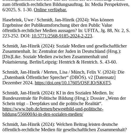
zum öffentlich-rechtlichen Bildungsauftrag. In: Media Perspektiven,
6/2025, S. 1-30.
Online verfügbar.
Hasebrink, Uwe / Schmidt, Jan-Hinrik (2024): Was können
Ergebnisse der Publikumsforschung über den Public Value
öffentlich-rechtlicher Medien aussagen? In: UFITA, Jg. 88, Nr. 2, S.
223-252. DOI:
10.5771/2568-9185-2024-2-223
.
Schmidt, Jan-Hinrik (2024): Soziale Medien und gesellschaftlicher
Zusammenhalt. In: Zentralrat der Juden in Deutschland (Hrsg.):
[Dis]Like. Soziale Medien zwischen Zusammenhalt und
Polarisierung. Berlin/Leipzig: Hentrich & Hentrich. S. 43-60.
Schmidt, Jan-Hinrik / Merten, Lisa / Münch, Felix V. (2024): Die
„Datenbank Öffentlicher Sprecher“ (DBÖS). v2 [Datensatz]
Dezember 2024.
https://doi.org/10.17605/OSF.IO/SK6T5
.
Schmidt, Jan-Hinrik (2024): KI in den Sozialen Medien. In:
Bundeszentrale für Politische Bildung (Hrsg.): Dossier „Wenn der
Schein trügt – Deepfakes und die politische Realität“.
https://www.bpb.de/lernen/bewegtbild-und-politische-
bildung/556000/ki-in-den-sozialen-medien/
Schmidt, Jan-Hinrik (2024): Welchen Beitrag leisten deutsche
öffentlich-rechtliche Medien für gesellschaftlichen Zusammenhalt?