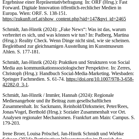
Ergebnisse einer Repräsentativbefragung In: ORF (Hrsg.): Fast
Forward. Digitale Innovation öffentlich-rechlicher Medien in
Europa. Wien: ORF. S. 138-151.
https://zukunft.orf.at/show_content.php?sid=147&pvi_id=2465
Schmidt, Jan-Hinrik (2024): „Fake News“: Was ist das, warum
verbreitet es sich, und was können wir tun? In: Padberg, Martina
(Hrsg.): Reality Check. Wenn Dinge nicht sind, wie sie scheinen.
Begleitband zur gleichnamigen Ausstellung im Kunstmuseum
Ahlen. S. 177-181.
Schmidt, Jan-Hinrik (2024): Praktiken und Strukturen von Social
Media aus kommunikationssoziologischer Perspektive. In: Zerres,
Christoph (Hrsg.): Handbuch Social-Media-Marketing. Wiesbaden:
Springer Fachmedien. S. 61-74.
https://doi.org/10.1007/978-3-658-
42282-0_3-1
.
Schmidt, Jan-Hinrik / Immler, Hannah (2024): Regionale
Medienangebote und ihr Beitrag zum gesellschaftlichen
Zusammenhalt. In: Sackmann, Reinhold/Dirksmeier, Peter/Rees,
Jonas/Vogel, Berthold (Hrsg.): Sozialer Zusammenhalt vor Ort.
Analysen regionaler Mechanismen. Frankfurt am Main: Campus. S.
179-203.
Irene Broer, Louisa Pröschel, Jan-Hinrik Schmidt und Wiebke