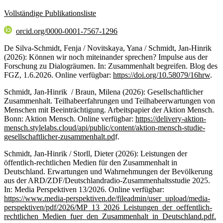
Vollständige Publikationsliste
orcid.org/0000-0001-7567-1296
De Silva-Schmidt, Fenja / Novitskaya, Yana / Schmidt, Jan-Hinrik
(2026): Können wir noch miteinander sprechen? Impulse aus der
Forschung zu Dialogräumen. In: Zusammenhalt begreifen. Blog des
FGZ, 1.6.2026. Online verfügbar:
https://doi.org/10.58079/16hrw
.
Schmidt, Jan-Hinrik / Braun, Milena (2026): Gesellschaftlicher
Zusammenhalt. Teilhabeerfahrungen und Teilhabeerwartungen von
Menschen mit Beeinträchtigung. Arbeitspapier der Aktion Mensch.
Bonn: Aktion Mensch. Online verfügbar:
https://delivery-aktion-
mensch.stylelabs.cloud/api/public/content/aktion-mensch-studie-
gesellschaftlicher-zusammenhalt.pd
f.
Schmidt, Jan-Hinrik / Storll, Dieter (2026): Leistungen der
öffentlich-rechtlichen Medien für den Zusammenhalt in
Deutschland. Erwartungen und Wahrnehmungen der Bevölkerung
aus der ARD/ZDF/Deutschlandradio-Zusammenhaltsstudie 2025.
In: Media Perspektiven 13/2026. Online verfügbar:
https://www.media-perspektiven.de/fileadmin/user_upload/media-
perspektiven/pdf/2026/MP_13_2026_Leistungen_der_oeffentlich-
rechtlichen_Medien_fuer_den_Zusammenhalt_in_Deutschland.pdf.