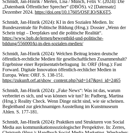
Schmidt, Jan-Hinrik / Merten, Lisa / Münch, Felix V. (2024): Die
„Datenbank Öffentlicher Sprecher“ (DBÖS). v2 [Datensatz]
Dezember 2024.
https://doi.org/10.17605/OSF.IO/SK6T5
.
Schmidt, Jan-Hinrik (2024): KI in den Sozialen Medien. In:
Bundeszentrale für Politische Bildung (Hrsg.): Dossier „Wenn der
Schein trügt – Deepfakes und die politische Realität“.
https://www.bpb.de/lernen/bewegtbild-und-politische-
bildung/556000/ki-in-den-sozialen-medien/
Schmidt, Jan-Hinrik (2024): Welchen Beitrag leisten deutsche
öffentlich-rechtliche Medien für gesellschaftlichen Zusammenhalt?
Ergebnisse einer Repräsentativbefragung In: ORF (Hrsg.): Fast
Forward. Digitale Innovation öffentlich-rechlicher Medien in
Europa. Wien: ORF. S. 138-151.
https://zukunft.orf.at/show_content.php?sid=147&pvi_id=2465
Schmidt, Jan-Hinrik (2024): „Fake News“: Was ist das, warum
verbreitet es sich, und was können wir tun? In: Padberg, Martina
(Hrsg.): Reality Check. Wenn Dinge nicht sind, wie sie scheinen.
Begleitband zur gleichnamigen Ausstellung im Kunstmuseum
Ahlen. S. 177-181.
Schmidt, Jan-Hinrik (2024): Praktiken und Strukturen von Social
Media aus kommunikationssoziologischer Perspektive. In: Zerres,
Christoph (Hrsg.): Handbuch Social-Media-Marketing. Wiesbaden: