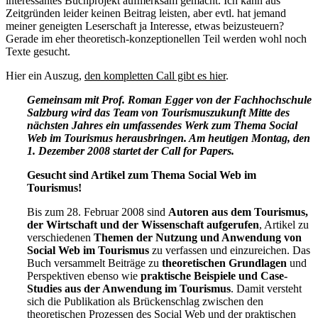
interessantes Buchprojekt aufmerksam gemacht. Ich kann aus
Zeitgründen leider keinen Beitrag leisten, aber evtl. hat jemand
meiner geneigten Leserschaft ja Interesse, etwas beizusteuern?
Gerade im eher theoretisch-konzeptionellen Teil werden wohl noch
Texte gesucht.
Hier ein Auszug,
den kompletten Call gibt es hier
.
Gemeinsam mit Prof. Roman Egger von der Fachhochschule
Salzburg wird das Team von Tourismuszukunft Mitte des
nächsten Jahres ein umfassendes Werk zum Thema Social
Web im Tourismus herausbringen. Am heutigen Montag, den
1. Dezember 2008 startet der Call for Papers.
Gesucht sind Artikel zum Thema Social Web im
Tourismus!
Bis zum 28. Februar 2008 sind
Autoren aus dem Tourismus,
der Wirtschaft und der Wissenschaft aufgerufen
, Artikel zu
verschiedenen
Themen der Nutzung und Anwendung von
Social Web im Tourismus
zu verfassen und einzureichen. Das
Buch versammelt Beiträge zu
theoretischen Grundlagen
und
Perspektiven ebenso wie
praktische Beispiele und Case-
Studies aus der Anwendung im Tourismus
. Damit versteht
sich die Publikation als Brückenschlag zwischen den
theoretischen Prozessen des Social Web und der praktischen