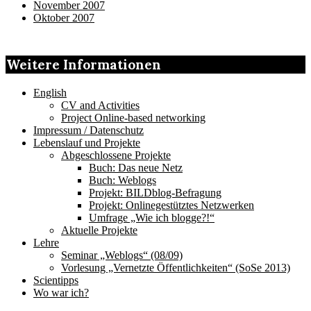
November 2007
Oktober 2007
Weitere Informationen
English
CV and Activities
Project Online-based networking
Impressum / Datenschutz
Lebenslauf und Projekte
Abgeschlossene Projekte
Buch: Das neue Netz
Buch: Weblogs
Projekt: BILDblog-Befragung
Projekt: Onlinegestütztes Netzwerken
Umfrage „Wie ich blogge?!“
Aktuelle Projekte
Lehre
Seminar „Weblogs“ (08/09)
Vorlesung „Vernetzte Öffentlichkeiten“ (SoSe 2013)
Scientipps
Wo war ich?