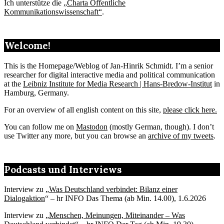
Ich unterstütze die „
Charta Öffentliche
Kommunikationswissenschaft“
.
Welcome!
This is the Homepage/Weblog of Jan-Hinrik Schmidt. I’m a senior
researcher for digital interactive media and political communication
at the
Leibniz Institute for Media Research | Hans-Bredow-Institut
in
Hamburg, Germany.
For an overview of all english content on this site,
please click here.
You can follow me on
Mastodon
(mostly German, though). I don’t
use Twitter any more, but you can browse an
archive of my tweets
.
Podcasts und Interviews
Interview zu „
Was Deutschland verbindet: Bilanz einer
Dialogaktion
“ – hr INFO Das Thema (ab Min. 14.00), 1.6.2026
Interview zu „
Menschen, Meinungen, Miteinander – Was