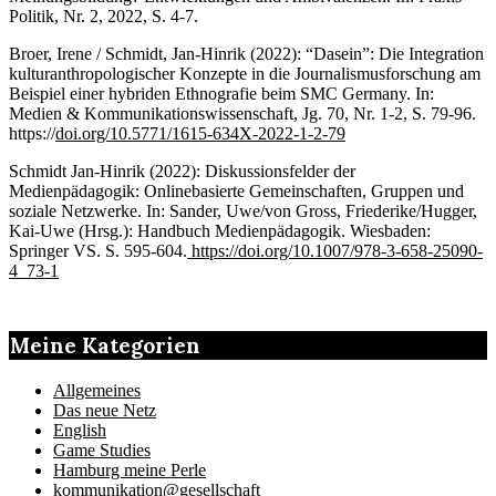
Politik, Nr. 2, 2022, S. 4-7.
Broer, Irene / Schmidt, Jan-Hinrik (2022): “Dasein”: Die Integration
kulturanthropologischer Konzepte in die Journalismusforschung am
Beispiel einer hybriden Ethnografie beim SMC Germany. In:
Medien & Kommunikationswissenschaft, Jg. 70, Nr. 1-2, S. 79-96.
https://
doi.org/10.5771/1615-634X-2022-1-2-79
Schmidt Jan-Hinrik (2022): Diskussionsfelder der
Medienpädagogik: Onlinebasierte Gemeinschaften, Gruppen und
soziale Netzwerke. In: Sander, Uwe/von Gross, Friederike/Hugger,
Kai-Uwe (Hrsg.): Handbuch Medienpädagogik. Wiesbaden:
Springer VS. S. 595-604.
https://doi.org/10.1007/978-3-658-25090-
4_73-1
Meine Kategorien
Allgemeines
Das neue Netz
English
Game Studies
Hamburg meine Perle
kommunikation@gesellschaft