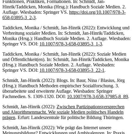
Funktionen, Praktiken, Formationen. In: Schmidt, Jan-
Hinrik/Taddicken, Monika (Hrsg.): Handbuch Soziale Medien. 2.
Auflage. Wiesbaden: Springer VS.
https://doi.org/10.1007/978-3-
658-03895-3_2-3
.
Taddicken, Monika / Schmidt, Jan-Hinrik (2022): Entwicklung und
Verbreitung sozialer Medien. In: Schmidt, Jan-Hinrik/Taddicken,
Monika (Hrsg.): Handbuch Soziale Medien. 2. Auflage. Wiesbaden:
Springer VS. DOI:
10.1007/978-3-658-03895-3_1-3
.
Taddicken, Monika / Schmidt, Jan-Hinrik (2022): Soziale Medien
und Öffentlichkeit(en). In: Schmidt, Jan-Hinrik/Taddicken, Monika
(Hrsg.): Handbuch Soziale Medien. 2. Auflage. Wiesbaden:
Springer VS. DOI:
10.1007/978-3-658-03895-3_22-1
.
Schmidt, Jan-Hinrik (2022): Blogs. In: Baur, Nina / Blasius, Jörg
(Hrsg.): Handbuch Methoden empirischer Sozialforschung. 3.
überarbeitete und erweiterte Auflage. Wiesbaden: Springer
Fachmedien. S. 1309-1320. DOI:
10.1007/978-3-658-37985-8_89
.
Schmidt, Jan-Hinrik (2022):
Zwischen Partizipationsversprechen
und Algorithmenmacht. Wie soziale Medien politisches Handeln
prägen
. Erfurt: Landeszentrale für politische Bildung Thüringen.
Schmidt, Jan-Hinrik (2022): Wie prägt das Internet unsere
Meinungsbildung? Entwicklungen und Ambivalenzen. In: Praxis