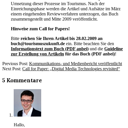
Umsetzung dieser Prozesse im Tourismus. Nach der
Einreichungsphase werden die Artikel und Aufsätze im März
einem eingehenden Reviewverfahren unterzogen, das Buch
zusammengestellt und Mitte 2009 veröffentlicht.
Hinweise zum Call for Papers!
Bitte
reichen Sie Ihren Artikel bis 28.02.2009 an
buch@tourismuszukunft.de
ein. Bitte beachten Sie den
Informationstext zum Buch (PDF anbei)
und die
Guideline
zur Erstellung von Artikeln
für das Buch (PDF anbei)
!
2009-
Previous Post:
Kommunikations- und Medienbericht veröffentlicht
01-
Next Post:
Call for Paper: „Digital Media Technologies revisited“
22
5 Kommentare
Hallo,