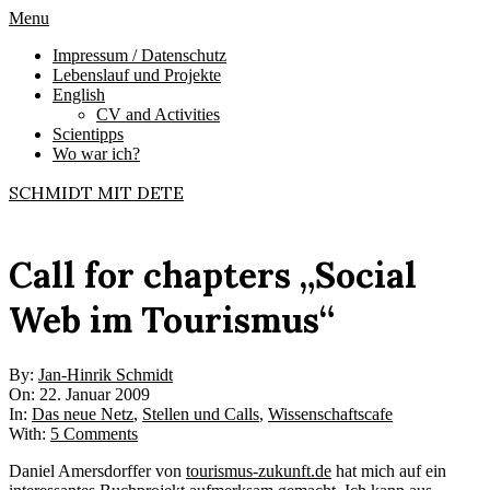
Skip
Primary
Menu
to
Navigation
Impressum / Datenschutz
content
Menu
Lebenslauf und Projekte
English
CV and Activities
Scientipps
Wo war ich?
SCHMIDT MIT DETE
Call for chapters „Social
Web im Tourismus“
By:
Jan-Hinrik Schmidt
On:
22. Januar 2009
In:
Das neue Netz
,
Stellen und Calls
,
Wissenschaftscafe
With:
5 Comments
Daniel Amersdorffer von
tourismus-zukunft.de
hat mich auf ein