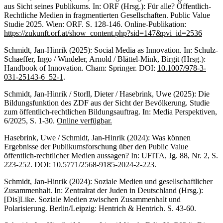
aus Sicht seines Publikums. In: ORF (Hrsg.): Für alle? Öffentlich-
Rechtliche Medien in fragmentierten Gesellschaften. Public Value
Studie 2025. Wien: ORF. S. 128-146. Online-Publikation:
https://zukunft.orf.at/show_content.php?sid=147&pvi_id=2536
Schmidt, Jan-Hinrik (2025): Social Media as Innovation. In: Schulz-
Schaeffer, Ingo / Windeler, Arnold / Blättel-Mink, Birgit (Hrsg.):
Handbook of Innovation. Cham: Springer. DOI:
10.1007/978-3-
031-25143-6_52-1
.
Schmidt, Jan-Hinrik / Storll, Dieter / Hasebrink, Uwe (2025): Die
Bildungsfunktion des ZDF aus der Sicht der Bevölkerung. Studie
zum öffentlich-rechtlichen Bildungsauftrag. In: Media Perspektiven,
6/2025, S. 1-30.
Online verfügbar.
Hasebrink, Uwe / Schmidt, Jan-Hinrik (2024): Was können
Ergebnisse der Publikumsforschung über den Public Value
öffentlich-rechtlicher Medien aussagen? In: UFITA, Jg. 88, Nr. 2, S.
223-252. DOI:
10.5771/2568-9185-2024-2-223
.
Schmidt, Jan-Hinrik (2024): Soziale Medien und gesellschaftlicher
Zusammenhalt. In: Zentralrat der Juden in Deutschland (Hrsg.):
[Dis]Like. Soziale Medien zwischen Zusammenhalt und
Polarisierung. Berlin/Leipzig: Hentrich & Hentrich. S. 43-60.