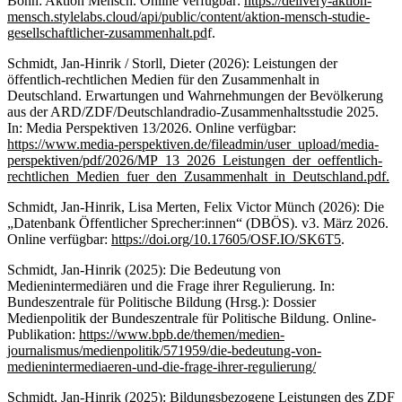
Bonn: Aktion Mensch. Online verfügbar:
https://delivery-aktion-
mensch.stylelabs.cloud/api/public/content/aktion-mensch-studie-
gesellschaftlicher-zusammenhalt.pd
f.
Schmidt, Jan-Hinrik / Storll, Dieter (2026): Leistungen der
öffentlich-rechtlichen Medien für den Zusammenhalt in
Deutschland. Erwartungen und Wahrnehmungen der Bevölkerung
aus der ARD/ZDF/Deutschlandradio-Zusammenhaltsstudie 2025.
In: Media Perspektiven 13/2026. Online verfügbar:
https://www.media-perspektiven.de/fileadmin/user_upload/media-
perspektiven/pdf/2026/MP_13_2026_Leistungen_der_oeffentlich-
rechtlichen_Medien_fuer_den_Zusammenhalt_in_Deutschland.pdf.
Schmidt, Jan-Hinrik, Lisa Merten, Felix Victor Münch (2026): Die
„Datenbank Öffentlicher Sprecher:innen“ (DBÖS). v3. März 2026.
Online verfügbar:
https://doi.org/10.17605/OSF.IO/SK6T5
.
Schmidt, Jan-Hinrik (2025): Die Bedeutung von
Medienintermediären und die Frage ihrer Regulierung. In:
Bundeszentrale für Politische Bildung (Hrsg.): Dossier
Medienpolitik der Bundeszentrale für Politische Bildung. Online-
Publikation:
https://www.bpb.de/themen/medien-
journalismus/medienpolitik/571959/die-bedeutung-von-
medienintermediaeren-und-die-frage-ihrer-regulierung/
Schmidt, Jan-Hinrik (2025): Bildungsbezogene Leistungen des ZDF