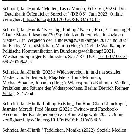
Schmidt, Jan-Hinrik / Merten, Lisa / Münch, Felix V. (2023): Die
„Datenbank Öffentlicher Sprecher“ (DBÖS). Juni 2023. Online
verfügbar:
https://doi.org/10.17605/OSF.IO/SK6T5
Schmidt, Jan-Hinrik / Kessling, Philipp / Nasser, Fred, / Linnekugel,
Clara / Moradi, Jasmina (2023): Die Kandidierenden in sozialen
Medien. Ein Vergleich der Bundestagswahlkämpfe 2017 und 2021.
In: Fuchs, Martin/Motzkau, Martin (Hrsg.): Digitale Wahlkämpfe:
Politische Kommunikation im Bundestagswahlkampf 2021.
Wiesbaden: Springer Fachmedien. S. 27-37. DOI:
10.1007/978-3-
658-39008-2_3
.
Schmidt, Jan-Hinrik (2023): Widersprechen in und mit sozialen
Medien. In: Füllenbach, Magdalena Tonia/Münnich,
Michael/Spanke, Johanna (Hrsg.): Widerspruchs-Kulturen. Medien,
Praktiken und Räume des Widersprechens. Berlin:
Dietrich Reimer
Verlag
. S. 57-64.
Schmidt, Jan-Hinrik, Philipp Keßling, Jan Rau, Clara Linnekugel,
Jasmina Moradi, Fred Nasser (2022): Twitter- und Facebook-
Accounts der Kandidierenden zur Bundestagswahl 2021. Online
verfügbar:
https://doi.org/10.17605/OSF.IO/WN48Y
.
Schmidt, Jan-Hinrik / Taddicken, Monika (2022): Soziale Medien: