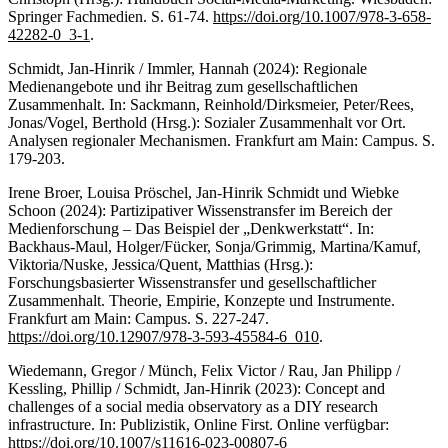
Springer Fachmedien. S. 61-74.
https://doi.org/10.1007/978-3-658-
42282-0_3-1
.
Schmidt, Jan-Hinrik / Immler, Hannah (2024): Regionale
Medienangebote und ihr Beitrag zum gesellschaftlichen
Zusammenhalt. In: Sackmann, Reinhold/Dirksmeier, Peter/Rees,
Jonas/Vogel, Berthold (Hrsg.): Sozialer Zusammenhalt vor Ort.
Analysen regionaler Mechanismen. Frankfurt am Main: Campus. S.
179-203.
Irene Broer, Louisa Pröschel, Jan-Hinrik Schmidt und Wiebke
Schoon (2024): Partizipativer Wissenstransfer im Bereich der
Medienforschung – Das Beispiel der „Denkwerkstatt“. In:
Backhaus-Maul, Holger/Fücker, Sonja/Grimmig, Martina/Kamuf,
Viktoria/Nuske, Jessica/Quent, Matthias (Hrsg.):
Forschungsbasierter Wissenstransfer und gesellschaftlicher
Zusammenhalt. Theorie, Empirie, Konzepte und Instrumente.
Frankfurt am Main: Campus. S. 227-247.
https://doi.org/10.12907/978-3-593-45584-6_010
.
Wiedemann, Gregor / Münch, Felix Victor / Rau, Jan Philipp /
Kessling, Phillip / Schmidt, Jan-Hinrik (2023): Concept and
challenges of a social media observatory as a DIY research
infrastructure. In: Publizistik, Online First. Online verfügbar:
https://doi.org/10.1007/s11616-023-00807-6