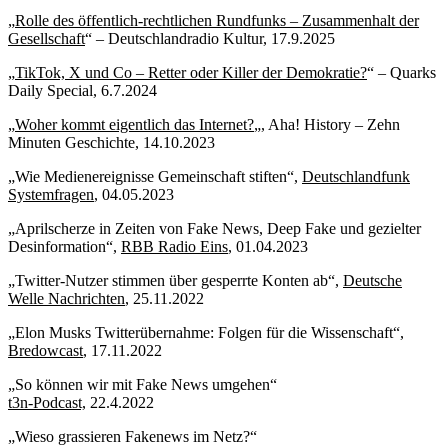
„
Rolle des öffentlich-rechtlichen Rundfunks – Zusammenhalt der
Gesellschaft
“ – Deutschlandradio Kultur, 17.9.2025
„
TikTok, X und Co – Retter oder Killer der Demokratie?
“ – Quarks
Daily Special, 6.7.2024
„
Woher kommt eigentlich das Internet?
„, Aha! History – Zehn
Minuten Geschichte, 14.10.2023
„Wie Medienereignisse Gemeinschaft stiften“,
Deutschlandfunk
Systemfragen
, 04.05.2023
„Aprilscherze in Zeiten von Fake News, Deep Fake und gezielter
Desinformation“,
RBB Radio Eins
, 01.04.2023
„Twitter-Nutzer stimmen über gesperrte Konten ab“,
Deutsche
Welle Nachrichten
, 25.11.2022
„Elon Musks Twitterübernahme: Folgen für die Wissenschaft“,
Bredowcast
, 17.11.2022
„So können wir mit Fake News umgehen“
t3n-Podcast,
22.4.2022
„Wieso grassieren Fakenews im Netz?“