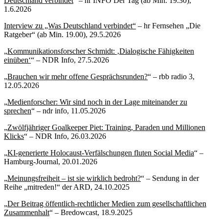
Deutschland verbindet
“ – hr INFO Der Tag (ab Min. 19.30),
1.6.2026
Interview zu „Was Deutschland verbindet“
– hr Fernsehen „Die
Ratgeber“ (ab Min. 19.00), 29.5.2026
„
Kommunikationsforscher Schmidt: ‚Dialogische Fähigkeiten
einüben‘
“ – NDR Info, 27.5.2026
„
Brauchen wir mehr offene Gesprächsrunden?
“ – rbb radio 3,
12.05.2026
„
Medienforscher: Wir sind noch in der Lage miteinander zu
sprechen
“ – ndr info, 11.05.2026
„
Zwölfjähriger Goalkeeper Piet: Training, Paraden und Millionen
Klicks
“ – NDR Info, 26.03.2026
„
KI-generierte Holocaust-Verfälschungen fluten Social Media
“ –
Hamburg-Journal, 20.01.2026
„
Meinungsfreiheit – ist sie wirklich bedroht?
“ – Sendung in der
Reihe „mitreden!“ der ARD, 24.10.2025
„
Der Beitrag öffentlich-rechtlicher Medien zum gesellschaftlichen
Zusammenhalt
“ – Bredowcast, 18.9.2025