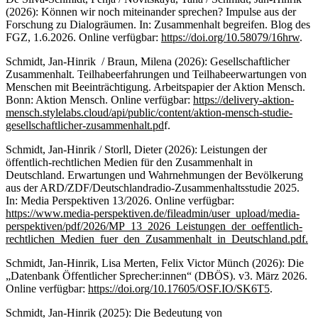
(2026): Können wir noch miteinander sprechen? Impulse aus der
Forschung zu Dialogräumen. In: Zusammenhalt begreifen. Blog des
FGZ, 1.6.2026. Online verfügbar:
https://doi.org/10.58079/16hrw
.
Schmidt, Jan-Hinrik / Braun, Milena (2026): Gesellschaftlicher
Zusammenhalt. Teilhabeerfahrungen und Teilhabeerwartungen von
Menschen mit Beeinträchtigung. Arbeitspapier der Aktion Mensch.
Bonn: Aktion Mensch. Online verfügbar:
https://delivery-aktion-
mensch.stylelabs.cloud/api/public/content/aktion-mensch-studie-
gesellschaftlicher-zusammenhalt.pd
f.
Schmidt, Jan-Hinrik / Storll, Dieter (2026): Leistungen der
öffentlich-rechtlichen Medien für den Zusammenhalt in
Deutschland. Erwartungen und Wahrnehmungen der Bevölkerung
aus der ARD/ZDF/Deutschlandradio-Zusammenhaltsstudie 2025.
In: Media Perspektiven 13/2026. Online verfügbar:
https://www.media-perspektiven.de/fileadmin/user_upload/media-
perspektiven/pdf/2026/MP_13_2026_Leistungen_der_oeffentlich-
rechtlichen_Medien_fuer_den_Zusammenhalt_in_Deutschland.pdf.
Schmidt, Jan-Hinrik, Lisa Merten, Felix Victor Münch (2026): Die
„Datenbank Öffentlicher Sprecher:innen“ (DBÖS). v3. März 2026.
Online verfügbar:
https://doi.org/10.17605/OSF.IO/SK6T5
.
Schmidt, Jan-Hinrik (2025): Die Bedeutung von