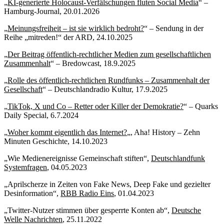
„
KI-generierte Holocaust-Verfälschungen fluten Social Media
“ –
Hamburg-Journal, 20.01.2026
„
Meinungsfreiheit – ist sie wirklich bedroht?
“ – Sendung in der
Reihe „mitreden!“ der ARD, 24.10.2025
„
Der Beitrag öffentlich-rechtlicher Medien zum gesellschaftlichen
Zusammenhalt
“ – Bredowcast, 18.9.2025
„
Rolle des öffentlich-rechtlichen Rundfunks – Zusammenhalt der
Gesellschaft
“ – Deutschlandradio Kultur, 17.9.2025
„
TikTok, X und Co – Retter oder Killer der Demokratie?
“ – Quarks
Daily Special, 6.7.2024
„
Woher kommt eigentlich das Internet?
„, Aha! History – Zehn
Minuten Geschichte, 14.10.2023
„Wie Medienereignisse Gemeinschaft stiften“,
Deutschlandfunk
Systemfragen
, 04.05.2023
„Aprilscherze in Zeiten von Fake News, Deep Fake und gezielter
Desinformation“,
RBB Radio Eins
, 01.04.2023
„Twitter-Nutzer stimmen über gesperrte Konten ab“,
Deutsche
Welle Nachrichten
, 25.11.2022