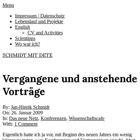
Skip
Primary
Menu
to
Navigation
Impressum / Datenschutz
content
Menu
Lebenslauf und Projekte
English
CV and Activities
Scientipps
Wo war ich?
SCHMIDT MIT DETE
Vergangene und anstehende
Vorträge
By:
Jan-Hinrik Schmidt
On:
26. Januar 2009
In:
Das neue Netz
,
Konferenzen
,
Wissenschaftscafe
With:
1 Comment
Eigentlich hatte ich ja vor, mit Beginn des neuen Jahres ein wenig