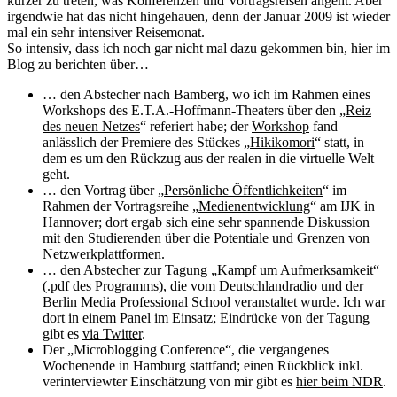
kürzer zu treten, was Konferenzen und Vortragsreisen angeht. Aber
irgendwie hat das nicht hingehauen, denn der Januar 2009 ist wieder
mal ein sehr intensiver Reisemonat.
So intensiv, dass ich noch gar nicht mal dazu gekommen bin, hier im
Blog zu berichten über…
… den Abstecher nach Bamberg, wo ich im Rahmen eines
Workshops des E.T.A.-Hoffmann-Theaters über den „
Reiz
des neuen Netzes
“ referiert habe; der
Workshop
fand
anlässlich der Premiere des Stückes „
Hikikomori
“ statt, in
dem es um den Rückzug aus der realen in die virtuelle Welt
geht.
… den Vortrag über „
Persönliche Öffentlichkeiten
“ im
Rahmen der Vortragsreihe „
Medienentwicklung
“ am IJK in
Hannover; dort ergab sich eine sehr spannende Diskussion
mit den Studierenden über die Potentiale und Grenzen von
Netzwerkplattformen.
… den Abstecher zur Tagung „Kampf um Aufmerksamkeit“
(
.pdf des Programms
), die vom Deutschlandradio und der
Berlin Media Professional School veranstaltet wurde. Ich war
dort in einem Panel im Einsatz; Eindrücke von der Tagung
gibt es
via Twitter
.
Der „Microblogging Conference“, die vergangenes
Wochenende in Hamburg stattfand; einen Rückblick inkl.
verinterviewter Einschätzung von mir gibt es
hier beim NDR
.