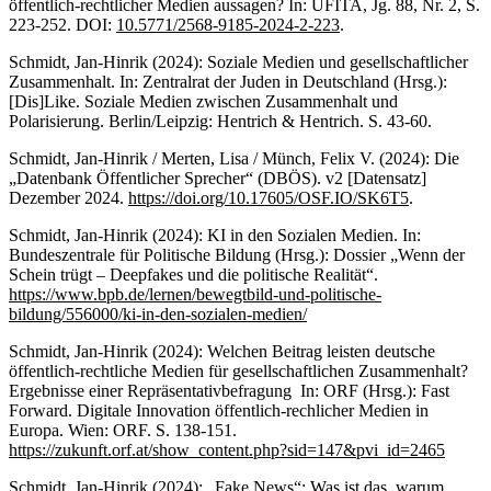
öffentlich-rechtlicher Medien aussagen? In: UFITA, Jg. 88, Nr. 2, S.
223-252. DOI:
10.5771/2568-9185-2024-2-223
.
Schmidt, Jan-Hinrik (2024): Soziale Medien und gesellschaftlicher
Zusammenhalt. In: Zentralrat der Juden in Deutschland (Hrsg.):
[Dis]Like. Soziale Medien zwischen Zusammenhalt und
Polarisierung. Berlin/Leipzig: Hentrich & Hentrich. S. 43-60.
Schmidt, Jan-Hinrik / Merten, Lisa / Münch, Felix V. (2024): Die
„Datenbank Öffentlicher Sprecher“ (DBÖS). v2 [Datensatz]
Dezember 2024.
https://doi.org/10.17605/OSF.IO/SK6T5
.
Schmidt, Jan-Hinrik (2024): KI in den Sozialen Medien. In:
Bundeszentrale für Politische Bildung (Hrsg.): Dossier „Wenn der
Schein trügt – Deepfakes und die politische Realität“.
https://www.bpb.de/lernen/bewegtbild-und-politische-
bildung/556000/ki-in-den-sozialen-medien/
Schmidt, Jan-Hinrik (2024): Welchen Beitrag leisten deutsche
öffentlich-rechtliche Medien für gesellschaftlichen Zusammenhalt?
Ergebnisse einer Repräsentativbefragung In: ORF (Hrsg.): Fast
Forward. Digitale Innovation öffentlich-rechlicher Medien in
Europa. Wien: ORF. S. 138-151.
https://zukunft.orf.at/show_content.php?sid=147&pvi_id=2465
Schmidt, Jan-Hinrik (2024): „Fake News“: Was ist das, warum