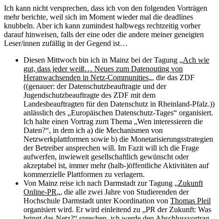
Ich kann nicht versprechen, dass ich von den folgenden Vorträgen
mehr berichte, weil sich im Moment wieder mal die deadlines
knubbeln. Aber ich kann zumindest halbwegs rechtzeitig vorher
darauf hinweisen, falls der eine oder die andere meiner geneigten
Leser/innen zufällig in der Gegend ist…
Diesen Mittwoch bin ich in Mainz bei der Tagung „
Ach wie
gut, dass jeder weiß… Neues zum Datenouting von
Heranwachsenden in Netz-Communities
„, die das ZDF
((genauer: der Datenschutzbeauftragte und der
Jugendschutzbeauftragte des ZDF mit dem
Landesbeauftragten für den Datenschutz in Rheinland-Pfalz.))
anlässlich des „Europäischen Datenschutz-Tages“ organisiert.
Ich halte einen Vortrag zum Thema „Wen interessieren die
Daten?“, in dem ich a) die Mechanismen von
Netzwerkplattformen sowie b) die Monetarisierungsstrategien
der Betreiber ansprechen will. Im Fazit will ich die Frage
aufwerfen, inwieweit gesellschaftlich gewünscht oder
akzeptabel ist, immer mehr (halb-)öffentliche Aktivitäten auf
kommerzielle Plattformen zu verlagern.
Von Mainz reise ich nach Darmstadt zur Tagung „
Zukunft
Online-PR
„, die alle zwei Jahre von Studierenden der
Hochschule Darmstadt unter Koordination von
Thomas Pleil
organisiert wird. Er wird einleitend zu „PR der Zukunft: Was
bringt das Netz?“ sprechen, ich werde den Abschlussvortrag