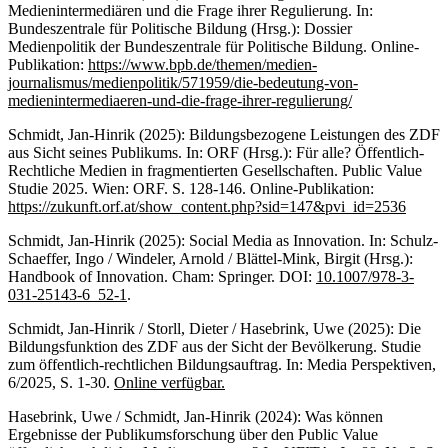
Medienintermediären und die Frage ihrer Regulierung. In:
Bundeszentrale für Politische Bildung (Hrsg.): Dossier
Medienpolitik der Bundeszentrale für Politische Bildung. Online-
Publikation:
https://www.bpb.de/themen/medien-
journalismus/medienpolitik/571959/die-bedeutung-von-
medienintermediaeren-und-die-frage-ihrer-regulierung/
Schmidt, Jan-Hinrik (2025): Bildungsbezogene Leistungen des ZDF
aus Sicht seines Publikums. In: ORF (Hrsg.): Für alle? Öffentlich-
Rechtliche Medien in fragmentierten Gesellschaften. Public Value
Studie 2025. Wien: ORF. S. 128-146. Online-Publikation:
https://zukunft.orf.at/show_content.php?sid=147&pvi_id=2536
Schmidt, Jan-Hinrik (2025): Social Media as Innovation. In: Schulz-
Schaeffer, Ingo / Windeler, Arnold / Blättel-Mink, Birgit (Hrsg.):
Handbook of Innovation. Cham: Springer. DOI:
10.1007/978-3-
031-25143-6_52-1
.
Schmidt, Jan-Hinrik / Storll, Dieter / Hasebrink, Uwe (2025): Die
Bildungsfunktion des ZDF aus der Sicht der Bevölkerung. Studie
zum öffentlich-rechtlichen Bildungsauftrag. In: Media Perspektiven,
6/2025, S. 1-30.
Online verfügbar.
Hasebrink, Uwe / Schmidt, Jan-Hinrik (2024): Was können
Ergebnisse der Publikumsforschung über den Public Value