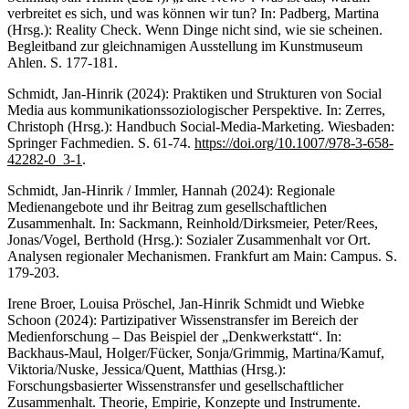
verbreitet es sich, und was können wir tun? In: Padberg, Martina
(Hrsg.): Reality Check. Wenn Dinge nicht sind, wie sie scheinen.
Begleitband zur gleichnamigen Ausstellung im Kunstmuseum
Ahlen. S. 177-181.
Schmidt, Jan-Hinrik (2024): Praktiken und Strukturen von Social
Media aus kommunikationssoziologischer Perspektive. In: Zerres,
Christoph (Hrsg.): Handbuch Social-Media-Marketing. Wiesbaden:
Springer Fachmedien. S. 61-74.
https://doi.org/10.1007/978-3-658-
42282-0_3-1
.
Schmidt, Jan-Hinrik / Immler, Hannah (2024): Regionale
Medienangebote und ihr Beitrag zum gesellschaftlichen
Zusammenhalt. In: Sackmann, Reinhold/Dirksmeier, Peter/Rees,
Jonas/Vogel, Berthold (Hrsg.): Sozialer Zusammenhalt vor Ort.
Analysen regionaler Mechanismen. Frankfurt am Main: Campus. S.
179-203.
Irene Broer, Louisa Pröschel, Jan-Hinrik Schmidt und Wiebke
Schoon (2024): Partizipativer Wissenstransfer im Bereich der
Medienforschung – Das Beispiel der „Denkwerkstatt“. In:
Backhaus-Maul, Holger/Fücker, Sonja/Grimmig, Martina/Kamuf,
Viktoria/Nuske, Jessica/Quent, Matthias (Hrsg.):
Forschungsbasierter Wissenstransfer und gesellschaftlicher
Zusammenhalt. Theorie, Empirie, Konzepte und Instrumente.