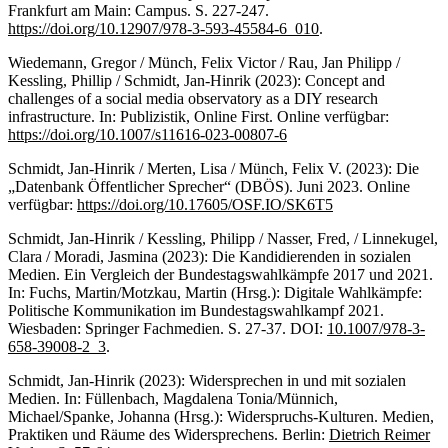
Frankfurt am Main: Campus. S. 227-247.
https://doi.org/10.12907/978-3-593-45584-6_010
.
Wiedemann, Gregor / Münch, Felix Victor / Rau, Jan Philipp /
Kessling, Phillip / Schmidt, Jan-Hinrik (2023): Concept and
challenges of a social media observatory as a DIY research
infrastructure. In: Publizistik, Online First. Online verfügbar:
https://doi.org/10.1007/s11616-023-00807-6
Schmidt, Jan-Hinrik / Merten, Lisa / Münch, Felix V. (2023): Die
„Datenbank Öffentlicher Sprecher“ (DBÖS). Juni 2023. Online
verfügbar:
https://doi.org/10.17605/OSF.IO/SK6T5
Schmidt, Jan-Hinrik / Kessling, Philipp / Nasser, Fred, / Linnekugel,
Clara / Moradi, Jasmina (2023): Die Kandidierenden in sozialen
Medien. Ein Vergleich der Bundestagswahlkämpfe 2017 und 2021.
In: Fuchs, Martin/Motzkau, Martin (Hrsg.): Digitale Wahlkämpfe:
Politische Kommunikation im Bundestagswahlkampf 2021.
Wiesbaden: Springer Fachmedien. S. 27-37. DOI:
10.1007/978-3-
658-39008-2_3
.
Schmidt, Jan-Hinrik (2023): Widersprechen in und mit sozialen
Medien. In: Füllenbach, Magdalena Tonia/Münnich,
Michael/Spanke, Johanna (Hrsg.): Widerspruchs-Kulturen. Medien,
Praktiken und Räume des Widersprechens. Berlin:
Dietrich Reimer