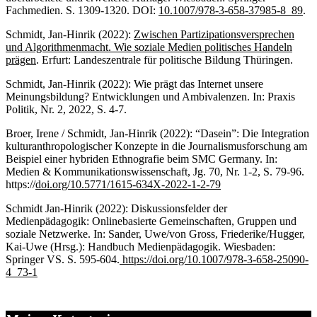
Fachmedien. S. 1309-1320. DOI:
10.1007/978-3-658-37985-8_89
.
Schmidt, Jan-Hinrik (2022):
Zwischen Partizipationsversprechen
und Algorithmenmacht. Wie soziale Medien politisches Handeln
prägen
. Erfurt: Landeszentrale für politische Bildung Thüringen.
Schmidt, Jan-Hinrik (2022): Wie prägt das Internet unsere
Meinungsbildung? Entwicklungen und Ambivalenzen. In: Praxis
Politik, Nr. 2, 2022, S. 4-7.
Broer, Irene / Schmidt, Jan-Hinrik (2022): “Dasein”: Die Integration
kulturanthropologischer Konzepte in die Journalismusforschung am
Beispiel einer hybriden Ethnografie beim SMC Germany. In:
Medien & Kommunikationswissenschaft, Jg. 70, Nr. 1-2, S. 79-96.
https://
doi.org/10.5771/1615-634X-2022-1-2-79
Schmidt Jan-Hinrik (2022): Diskussionsfelder der
Medienpädagogik: Onlinebasierte Gemeinschaften, Gruppen und
soziale Netzwerke. In: Sander, Uwe/von Gross, Friederike/Hugger,
Kai-Uwe (Hrsg.): Handbuch Medienpädagogik. Wiesbaden:
Springer VS. S. 595-604.
https://doi.org/10.1007/978-3-658-25090-
4_73-1