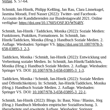
Verlag
. S. 57-64.
Schmidt, Jan-Hinrik, Philipp Keßling, Jan Rau, Clara Linnekugel,
Jasmina Moradi, Fred Nasser (2022): Twitter- und Facebook-
Accounts der Kandidierenden zur Bundestagswahl 2021. Online
verfügbar:
https://doi.org/10.17605/OSF.IO/WN48Y
.
Schmidt, Jan-Hinrik / Taddicken, Monika (2022): Soziale Medien:
Funktionen, Praktiken, Formationen. In: Schmidt, Jan-
Hinrik/Taddicken, Monika (Hrsg.): Handbuch Soziale Medien. 2.
Auflage. Wiesbaden: Springer VS.
https://doi.org/10.1007/978-3-
658-03895-3_2-3
.
Taddicken, Monika / Schmidt, Jan-Hinrik (2022): Entwicklung und
Verbreitung sozialer Medien. In: Schmidt, Jan-Hinrik/Taddicken,
Monika (Hrsg.): Handbuch Soziale Medien. 2. Auflage. Wiesbaden:
Springer VS. DOI:
10.1007/978-3-658-03895-3_1-3
.
Taddicken, Monika / Schmidt, Jan-Hinrik (2022): Soziale Medien
und Öffentlichkeit(en). In: Schmidt, Jan-Hinrik/Taddicken, Monika
(Hrsg.): Handbuch Soziale Medien. 2. Auflage. Wiesbaden:
Springer VS. DOI:
10.1007/978-3-658-03895-3_22-1
.
Schmidt, Jan-Hinrik (2022): Blogs. In: Baur, Nina / Blasius, Jörg
(Hrsg.): Handbuch Methoden empirischer Sozialforschung. 3.
überarbeitete und erweiterte Auflage. Wiesbaden: Springer