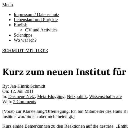
Skip
Primary
Menu
to
Navigation
Impressum / Datenschutz
content
Menu
Lebenslauf und Projekte
English
CV and Activities
Scientipps
Wo war ich?
SCHMIDT MIT DETE
Kurz zum neuen Institut für
By:
Jan-Hinrik Schmidt
On:
12. Juli 2011
In:
Das neue Netz
,
Meta-Blogging
,
Netzpolitik
,
Wissenschaftscafe
With:
2 Comments
[Vorab zur Klarstellung/Offenlegung: Ich bin Mitarbeiter des Hans-Bre
Instituts war/bin ich aber nicht beteiligt.]
Kurz einige Bemerkungen zu den Reaktionen auf die gestrige „Enth