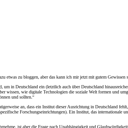
zu etwas zu bloggen, aber das kann ich mir jetzt mit gutem Gewissen s
um in Deutschland ein (letztlich auch über Deutschland hinausreichende
über wissen, wie digitale Technologien die soziale Welt formen und umg
önnen und sollten.“
gerweise an, dass ein Institut dieser Ausrichtung in Deutschland fehlt,
ezifische Forschungseinrichtungen). Ein Institut, das internationale un
hrnehme, ist aber die Frage nach Unabhängigkeit und Glaubwürdigkeit