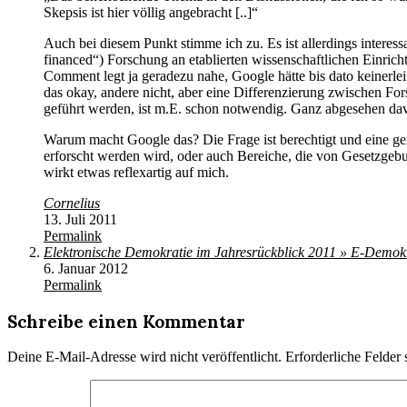
Skepsis ist hier völlig angebracht [..]“
Auch bei diesem Punkt stimme ich zu. Es ist allerdings interes
financed“) Forschung an etablierten wissenschaftlichen Einric
Comment legt ja geradezu nahe, Google hätte bis dato keinerlei
das okay, andere nicht, aber eine Differenzierung zwischen For
geführt werden, ist m.E. schon notwendig. Ganz abgesehen da
Warum macht Google das? Die Frage ist berechtigt und eine ge
erforscht werden wird, oder auch Bereiche, die von Gesetzgebung 
wirkt etwas reflexartig auf mich.
Cornelius
13. Juli 2011
Permalink
Elektronische Demokratie im Jahresrückblick 2011 » E-Demokr
6. Januar 2012
Permalink
Schreibe einen Kommentar
Deine E-Mail-Adresse wird nicht veröffentlicht.
Erforderliche Felder 