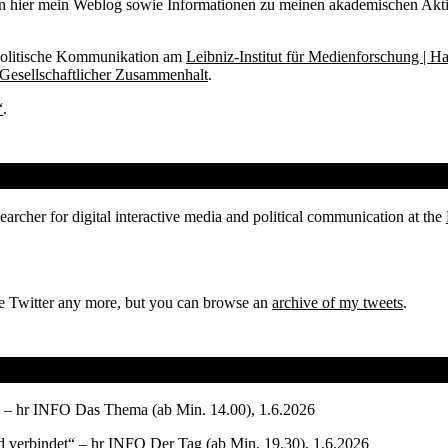
en hier mein Weblog sowie Informationen zu meinen akademischen Akti
d politische Kommunikation am
Leibniz-Institut für Medienforschung | H
 Gesellschaftlicher Zusammenhalt
.
“
.
rcher for digital interactive media and political communication at the
e Twitter any more, but you can browse an
archive of my tweets
.
 – hr INFO Das Thema (ab Min. 14.00), 1.6.2026
 verbindet
“ – hr INFO Der Tag (ab Min. 19.30), 1.6.2026