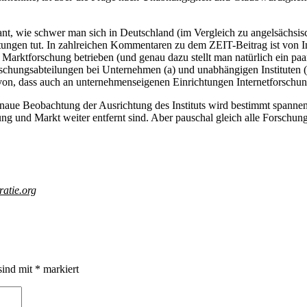
sant, wie schwer man sich in Deutschland (im Vergleich zu angelsächsis
htungen tut. In zahlreichen Kommentaren zu dem ZEIT-Beitrag ist von 
 Marktforschung betrieben (und genau dazu stellt man natürlich ein paar
schungsabteilungen bei Unternehmen (a) und unabhängigen Instituten (b
von, dass auch an unternehmenseigenen Einrichtungen Internetforschu
naue Beobachtung der Ausrichtung des Instituts wird bestimmt spannend
und Markt weiter entfernt sind. Aber pauschal gleich alle Forschung zu 
atie.org
sind mit
*
markiert