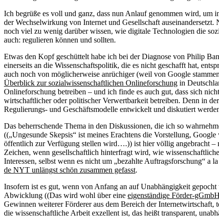
Ich begrüße es voll und ganz, dass nun Anlauf genommen wird, um in D
der Wechselwirkung von Internet und Gesellschaft auseinandersetzt. N
noch viel zu wenig darüber wissen, wie digitale Technologien die soz
auch: regulieren können und sollten.
Etwas den Kopf geschüttelt habe ich bei der Diagnose von Philip Ban
einerseits an die Wissenschaftspolitik, die es nicht geschafft hat, en
auch noch von möglicherweise anrüchiger (weil von Google stammen
Überblick zur sozialwissenschaftlichen Onlineforschung
in Deutschla
Onlineforschung betreiben – und ich finde es auch gut, dass sich nich
wirtschaftlicher oder politischer Verwertbarkeit betreiben. Denn in
Regulierungs- und Geschäftsmodelle entwickelt und diskutiert werde
Das beherrschende Thema in den Diskussionen, die ich so wahrnehme
((„Ungesunde Skepsis“ ist meines Erachtens die Vorstellung, Google
öffentlich zur Verfügung stellen wird….)) ist hier völlig angebracht –
Zeichen, wenn gesellschaftlich hinterfragt wird, wie wissenschaftli
Interessen, selbst wenn es nicht um „bezahlte Auftragsforschung“ a l
de NYT unlängst schön zusammen gefasst
.
Insofern ist es gut, wenn von Anfang an auf Unabhängigkeit gepocht wi
Abwicklung ((Das wird wohl über eine
eigenständige Förder-gGmbH
Gewinnen weiterer Förderer aus dem Bereich der Internetwirtschaft, 
die wissenschaftliche Arbeit exzellent ist, das heißt transparent, un