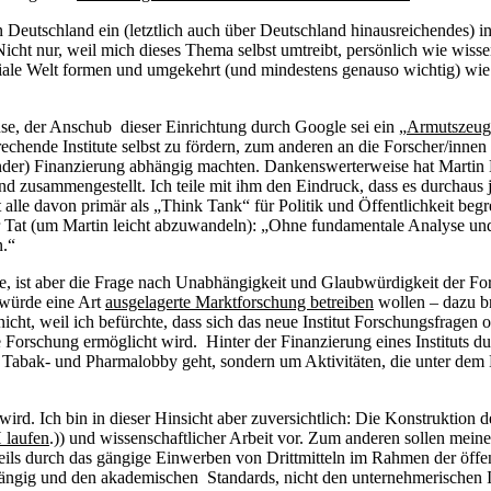
eutschland ein (letztlich auch über Deutschland hinausreichendes) inter
icht nur, weil mich dieses Thema selbst umtreibt, persönlich wie wisse
iale Welt formen und umgekehrt (und mindestens genauso wichtig) wie w
se, der Anschub dieser Einrichtung durch Google sei ein „
Armutszeugn
tsprechende Institute selbst zu fördern, zum anderen an die Forscher/in
der) Finanzierung abhängig machten. Dankenswerterweise hat Martin 
nd zusammengestellt. Ich teile mit ihm den Eindruck, dass es durchau
t alle davon primär als „Think Tank“ für Politik und Öffentlichkeit beg
 der Tat (um Martin leicht abzuwandeln): „Ohne fundamentale Analyse u
n.“
, ist aber die Frage nach Unabhängigkeit und Glaubwürdigkeit der Fo
 würde eine Art
ausgelagerte Marktforschung betreiben
wollen – dazu br
 nicht, weil ich befürchte, dass sich das neue Institut Forschungsfragen
che Forschung ermöglicht wird. Hinter der Finanzierung eines Institut
a Tabak- und Pharmalobby geht, sondern um Aktivitäten, die unter dem 
rd. Ich bin in dieser Hinsicht aber zuversichtlich: Die Konstruktion de
 laufen
.)) und wissenschaftlicher Arbeit vor. Zum anderen sollen meine
teils durch das gängige Einwerben von Drittmitteln im Rahmen der öff
abhängig und den akademischen Standards, nicht den unternehmerischen Int