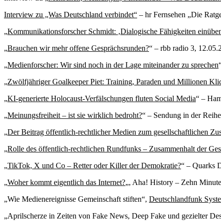
Interview zu „Was Deutschland verbindet“
– hr Fernsehen „Die Ratge
„
Kommunikationsforscher Schmidt: ‚Dialogische Fähigkeiten einübe
„
Brauchen wir mehr offene Gesprächsrunden?
“ – rbb radio 3, 12.05
„
Medienforscher: Wir sind noch in der Lage miteinander zu sprechen
„
Zwölfjähriger Goalkeeper Piet: Training, Paraden und Millionen Kli
„
KI-generierte Holocaust-Verfälschungen fluten Social Media
“ – Ham
„
Meinungsfreiheit – ist sie wirklich bedroht?
“ – Sendung in der Reih
„
Der Beitrag öffentlich-rechtlicher Medien zum gesellschaftlichen Z
„
Rolle des öffentlich-rechtlichen Rundfunks – Zusammenhalt der Gese
„
TikTok, X und Co – Retter oder Killer der Demokratie?
“ – Quarks D
„
Woher kommt eigentlich das Internet?
„, Aha! History – Zehn Minut
„Wie Medienereignisse Gemeinschaft stiften“,
Deutschlandfunk Syst
„Aprilscherze in Zeiten von Fake News, Deep Fake und gezielter De