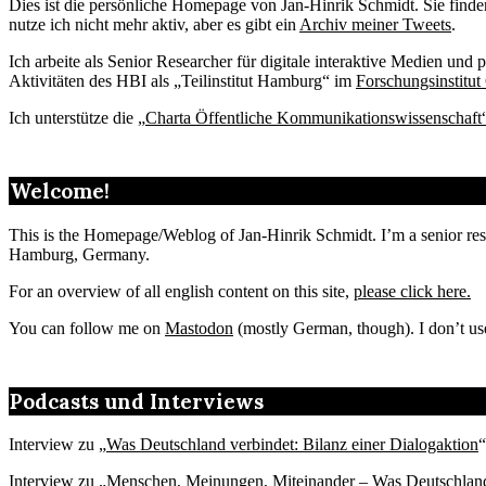
Dies ist die persönliche Homepage von Jan-Hinrik Schmidt. Sie find
nutze ich nicht mehr aktiv, aber es gibt ein
Archiv meiner Tweets
.
Ich arbeite als Senior Researcher für digitale interaktive Medien un
Aktivitäten des HBI als „Teilinstitut Hamburg“ im
Forschungsinstitut
Ich unterstütze die „
Charta Öffentliche Kommunikationswissenschaft
Welcome!
This is the Homepage/Weblog of Jan-Hinrik Schmidt. I’m a senior resea
Hamburg, Germany.
For an overview of all english content on this site,
please click here.
You can follow me on
Mastodon
(mostly German, though). I don’t us
Podcasts und Interviews
Interview zu „
Was Deutschland verbindet: Bilanz einer Dialogaktion
“
Interview zu „
Menschen, Meinungen, Miteinander – Was Deutschland