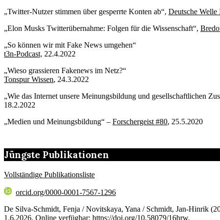
„Twitter-Nutzer stimmen über gesperrte Konten ab“,
Deutsche Welle 
„Elon Musks Twitterübernahme: Folgen für die Wissenschaft“,
Bredo
„So können wir mit Fake News umgehen“
t3n-Podcast,
22.4.2022
„Wieso grassieren Fakenews im Netz?“
Tonspur Wissen
, 24.3.2022
„Wie das Internet unsere Meinungsbildung und gesellschaftlichen Zu
18.2.2022
„Medien und Meinungsbildung“ –
Forschergeist #80
, 25.5.2020
Jüngste Publikationen
Vollständige Publikationsliste
orcid.org/0000-0001-7567-1296
De Silva-Schmidt, Fenja / Novitskaya, Yana / Schmidt, Jan-Hinrik 
1.6.2026. Online verfügbar:
https://doi.org/10.58079/16hrw
.