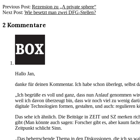
2011-
Previous Post:
Rezension zu „A private sphere“
07-
Next Post:
Wie besetzt man zwei DFG-Stellen?
12
2 Kommentare
Hallo Jan,
danke für deinen Kommentar. Ich habe schon überlegt, selbst da
„Ich begrüße es voll und ganz, dass nun Anlauf genommen wird, 
weil ich davon überzeugt bin, dass wir noch viel zu wenig dar
digitale Technologien formen, gestalten, und auch: regulieren k
Das sehe ich ähnlich. Die Beiträge in ZEIT und SZ merken richti
gibt (Man könnte auch sagen: Forscher gibt es, aber kaum fachsp
Zeitpunkt schlicht Sinn.
„Das beherrschende Thema in den Diskussionen, die ich so wa