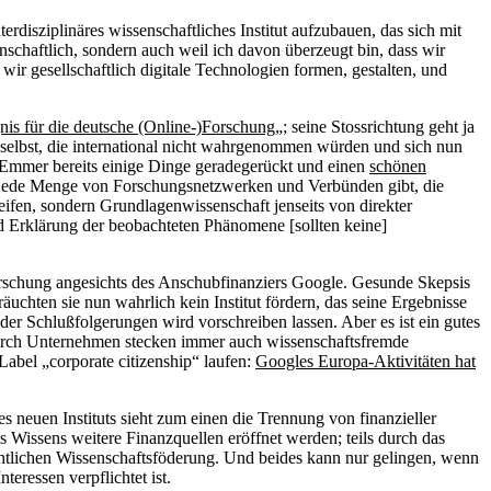
disziplinäres wissenschaftliches Institut aufzubauen, das sich mit
nschaftlich, sondern auch weil ich davon überzeugt bin, dass wir
ir gesellschaftlich digitale Technologien formen, gestalten, und
is für die deutsche (Online-)Forschung
„; seine Stossrichtung geht ja
nen selbst, die international nicht wahrgenommen würden und sich nun
Emmer bereits einige Dinge geradegerückt und einen
schönen
s jede Menge von Forschungsnetzwerken und Verbünden gibt, die
reifen, sondern Grundlagenwissenschaft jenseits von direkter
nd Erklärung der beobachteten Phänomene [sollten keine]
rschung angesichts des Anschubfinanziers Google. Gesunde Skepsis
äuchten sie nun wahrlich kein Institut fördern, das seine Ergebnisse
 oder Schlußfolgerungen wird vorschreiben lassen. Aber es ist ein gutes
s durch Unternehmen stecken immer auch wissenschaftsfremde
Label „corporate citizenship“ laufen:
Googles Europa-Aktivitäten hat
s neuen Instituts sieht zum einen die Trennung von finanzieller
s Wissens weitere Finanzquellen eröffnet werden; teils durch das
entlichen Wissenschaftsföderung. Und beides kann nur gelingen, wenn
eressen verpflichtet ist.