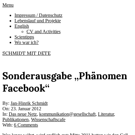
Skip
Primary
Menu
to
Navigation
Impressum / Datenschutz
content
Menu
Lebenslauf und Projekte
English
CV and Activities
Scientipps
Wo war ich?
SCHMIDT MIT DETE
Sonderausgabe „Phänomen
Facebook“
By:
Jan-Hinrik Schmidt
On:
23. Januar 2012
In:
Das neue Netz
,
kommunikation@gesellschaft
,
Literatur
,
Publikationen
,
Wissenschaftscafe
With:
6 Comments