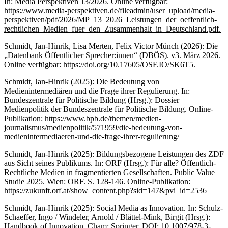
In: Media Perspektiven 13/2026. Online verfügbar:
https://www.media-perspektiven.de/fileadmin/user_upload/media-
perspektiven/pdf/2026/MP_13_2026_Leistungen_der_oeffentlich-
rechtlichen_Medien_fuer_den_Zusammenhalt_in_Deutschland.pdf.
Schmidt, Jan-Hinrik, Lisa Merten, Felix Victor Münch (2026): Die
„Datenbank Öffentlicher Sprecher:innen“ (DBÖS). v3. März 2026.
Online verfügbar:
https://doi.org/10.17605/OSF.IO/SK6T5
.
Schmidt, Jan-Hinrik (2025): Die Bedeutung von
Medienintermediären und die Frage ihrer Regulierung. In:
Bundeszentrale für Politische Bildung (Hrsg.): Dossier
Medienpolitik der Bundeszentrale für Politische Bildung. Online-
Publikation:
https://www.bpb.de/themen/medien-
journalismus/medienpolitik/571959/die-bedeutung-von-
medienintermediaeren-und-die-frage-ihrer-regulierung/
Schmidt, Jan-Hinrik (2025): Bildungsbezogene Leistungen des ZDF
aus Sicht seines Publikums. In: ORF (Hrsg.): Für alle? Öffentlich-
Rechtliche Medien in fragmentierten Gesellschaften. Public Value
Studie 2025. Wien: ORF. S. 128-146. Online-Publikation:
https://zukunft.orf.at/show_content.php?sid=147&pvi_id=2536
Schmidt, Jan-Hinrik (2025): Social Media as Innovation. In: Schulz-
Schaeffer, Ingo / Windeler, Arnold / Blättel-Mink, Birgit (Hrsg.):
Handbook of Innovation. Cham: Springer. DOI:
10.1007/978-3-