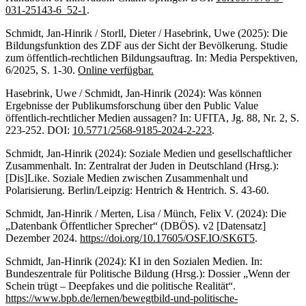
031-25143-6_52-1
.
Schmidt, Jan-Hinrik / Storll, Dieter / Hasebrink, Uwe (2025): Die
Bildungsfunktion des ZDF aus der Sicht der Bevölkerung. Studie
zum öffentlich-rechtlichen Bildungsauftrag. In: Media Perspektiven,
6/2025, S. 1-30.
Online verfügbar.
Hasebrink, Uwe / Schmidt, Jan-Hinrik (2024): Was können
Ergebnisse der Publikumsforschung über den Public Value
öffentlich-rechtlicher Medien aussagen? In: UFITA, Jg. 88, Nr. 2, S.
223-252. DOI:
10.5771/2568-9185-2024-2-223
.
Schmidt, Jan-Hinrik (2024): Soziale Medien und gesellschaftlicher
Zusammenhalt. In: Zentralrat der Juden in Deutschland (Hrsg.):
[Dis]Like. Soziale Medien zwischen Zusammenhalt und
Polarisierung. Berlin/Leipzig: Hentrich & Hentrich. S. 43-60.
Schmidt, Jan-Hinrik / Merten, Lisa / Münch, Felix V. (2024): Die
„Datenbank Öffentlicher Sprecher“ (DBÖS). v2 [Datensatz]
Dezember 2024.
https://doi.org/10.17605/OSF.IO/SK6T5
.
Schmidt, Jan-Hinrik (2024): KI in den Sozialen Medien. In:
Bundeszentrale für Politische Bildung (Hrsg.): Dossier „Wenn der
Schein trügt – Deepfakes und die politische Realität“.
https://www.bpb.de/lernen/bewegtbild-und-politische-