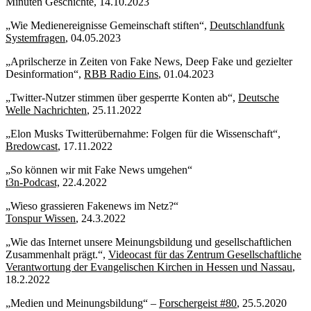
Minuten Geschichte, 14.10.2023
„Wie Medienereignisse Gemeinschaft stiften“,
Deutschlandfunk
Systemfragen
, 04.05.2023
„Aprilscherze in Zeiten von Fake News, Deep Fake und gezielter
Desinformation“,
RBB Radio Eins
, 01.04.2023
„Twitter-Nutzer stimmen über gesperrte Konten ab“,
Deutsche
Welle Nachrichten
, 25.11.2022
„Elon Musks Twitterübernahme: Folgen für die Wissenschaft“,
Bredowcast
, 17.11.2022
„So können wir mit Fake News umgehen“
t3n-Podcast,
22.4.2022
„Wieso grassieren Fakenews im Netz?“
Tonspur Wissen
, 24.3.2022
„Wie das Internet unsere Meinungsbildung und gesellschaftlichen
Zusammenhalt prägt.“,
Videocast für das Zentrum Gesellschaftliche
Verantwortung der Evangelischen Kirchen in Hessen und Nassau
,
18.2.2022
„Medien und Meinungsbildung“ –
Forschergeist #80
, 25.5.2020