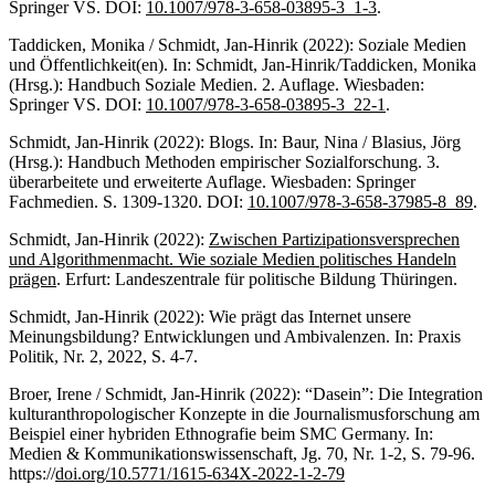
Springer VS. DOI:
10.1007/978-3-658-03895-3_1-3
.
Taddicken, Monika / Schmidt, Jan-Hinrik (2022): Soziale Medien
und Öffentlichkeit(en). In: Schmidt, Jan-Hinrik/Taddicken, Monika
(Hrsg.): Handbuch Soziale Medien. 2. Auflage. Wiesbaden:
Springer VS. DOI:
10.1007/978-3-658-03895-3_22-1
.
Schmidt, Jan-Hinrik (2022): Blogs. In: Baur, Nina / Blasius, Jörg
(Hrsg.): Handbuch Methoden empirischer Sozialforschung. 3.
überarbeitete und erweiterte Auflage. Wiesbaden: Springer
Fachmedien. S. 1309-1320. DOI:
10.1007/978-3-658-37985-8_89
.
Schmidt, Jan-Hinrik (2022):
Zwischen Partizipationsversprechen
und Algorithmenmacht. Wie soziale Medien politisches Handeln
prägen
. Erfurt: Landeszentrale für politische Bildung Thüringen.
Schmidt, Jan-Hinrik (2022): Wie prägt das Internet unsere
Meinungsbildung? Entwicklungen und Ambivalenzen. In: Praxis
Politik, Nr. 2, 2022, S. 4-7.
Broer, Irene / Schmidt, Jan-Hinrik (2022): “Dasein”: Die Integration
kulturanthropologischer Konzepte in die Journalismusforschung am
Beispiel einer hybriden Ethnografie beim SMC Germany. In:
Medien & Kommunikationswissenschaft, Jg. 70, Nr. 1-2, S. 79-96.
https://
doi.org/10.5771/1615-634X-2022-1-2-79