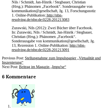
Nils / Schmidt, Jan-Hinrik / Stegbauer, Christian
(Hrsg.): Phänomen „Facebook“. Sonderausgabe von
kommunikation@gesellschaft, Jg. 13, Forschungsnotiz
1. Online-Publikation:
http://nbn-
resolving.de/nbn:de:0228-201213083
Zurawski, Nils (2012): Zwei Bücher über Facebook.
In: Zurawski, Nils / Schmidt, Jan-Hinrik / Stegbauer,
Christian (Hrsg.): Phänomen „Facebook“.
Sonderausgabe von kommunikation@gesellschaft, Jg.
13, Rezension 1. Online-Publikation:
http://nbn-
resolving.de/nbn:de:0228-201213091
2012-
Previous Post:
Stellungnahme zum Impulspapier „Virtualität und
01-
Inszenierung“
23
Next Post:
Beitrag im Magazin „Impu!se“
6 Kommentare