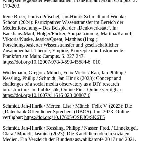
Analysen regionaler Mechanismen. Frankfurt am Main: Campus. S.
179-203.
Irene Broer, Louisa Pröschel, Jan-Hinrik Schmidt und Wiebke
Schoon (2024): Partizipativer Wissenstransfer im Bereich der
Medienforschung – Das Beispiel der „Denkwerkstatt“. In:
Backhaus-Maul, Holger/Fücker, Sonja/Grimmig, Martina/Kamuf,
Viktoria/Nuske, Jessica/Quent, Matthias (Hrsg.):
Forschungsbasierter Wissenstransfer und gesellschaftlicher
Zusammenhalt. Theorie, Empirie, Konzepte und Instrumente.
Frankfurt am Main: Campus. S. 227-247.
https://doi.org/10.12907/978-3-593-45584-6_010
.
Wiedemann, Gregor / Münch, Felix Victor / Rau, Jan Philipp /
Kessling, Phillip / Schmidt, Jan-Hinrik (2023): Concept and
challenges of a social media observatory as a DIY research
infrastructure. In: Publizistik, Online First. Online verfügbar:
https://doi.org/10.1007/s11616-023-00807-6
Schmidt, Jan-Hinrik / Merten, Lisa / Münch, Felix V. (2023): Die
„Datenbank Öffentlicher Sprecher“ (DBÖS). Juni 2023. Online
verfügbar:
https://doi.org/10.17605/OSF.IO/SK6T5
Schmidt, Jan-Hinrik / Kessling, Philipp / Nasser, Fred, / Linnekugel,
Clara / Moradi, Jasmina (2023): Die Kandidierenden in sozialen
Medien. Ein Vergleich der Bundestagswahlkämpfe 2017 und 2021.