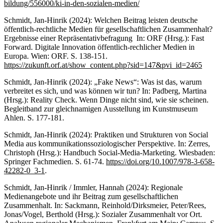
bildung/556000/ki-in-den-sozialen-medien/
Schmidt, Jan-Hinrik (2024): Welchen Beitrag leisten deutsche
öffentlich-rechtliche Medien für gesellschaftlichen Zusammenhalt?
Ergebnisse einer Repräsentativbefragung In: ORF (Hrsg.): Fast
Forward. Digitale Innovation öffentlich-rechlicher Medien in
Europa. Wien: ORF. S. 138-151.
https://zukunft.orf.at/show_content.php?sid=147&pvi_id=2465
Schmidt, Jan-Hinrik (2024): „Fake News“: Was ist das, warum
verbreitet es sich, und was können wir tun? In: Padberg, Martina
(Hrsg.): Reality Check. Wenn Dinge nicht sind, wie sie scheinen.
Begleitband zur gleichnamigen Ausstellung im Kunstmuseum
Ahlen. S. 177-181.
Schmidt, Jan-Hinrik (2024): Praktiken und Strukturen von Social
Media aus kommunikationssoziologischer Perspektive. In: Zerres,
Christoph (Hrsg.): Handbuch Social-Media-Marketing. Wiesbaden:
Springer Fachmedien. S. 61-74.
https://doi.org/10.1007/978-3-658-
42282-0_3-1
.
Schmidt, Jan-Hinrik / Immler, Hannah (2024): Regionale
Medienangebote und ihr Beitrag zum gesellschaftlichen
Zusammenhalt. In: Sackmann, Reinhold/Dirksmeier, Peter/Rees,
Jonas/Vogel, Berthold (Hrsg.): Sozialer Zusammenhalt vor Ort.