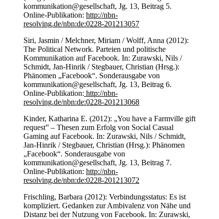
kommunikation@gesellschaft, Jg. 13, Beitrag 5.
Online-Publikation:
http://nbn-
resolving.de/nbn:de:0228-201213057
Siri, Jasmin / Melchner, Miriam / Wolff, Anna (2012):
The Political Network. Parteien und politische
Kommunikation auf Facebook. In: Zurawski, Nils /
Schmidt, Jan-Hinrik / Stegbauer, Christian (Hrsg.):
Phänomen „Facebook“. Sonderausgabe von
kommunikation@gesellschaft, Jg. 13, Beitrag 6.
Online-Publikation:
http://nbn-
resolving.de/nbn:de:0228-201213068
Kinder, Katharina E. (2012): „You have a Farmville gift
request” – Thesen zum Erfolg von Social Casual
Gaming auf Facebook. In: Zurawski, Nils / Schmidt,
Jan-Hinrik / Stegbauer, Christian (Hrsg.): Phänomen
„Facebook“. Sonderausgabe von
kommunikation@gesellschaft, Jg. 13, Beitrag 7.
Online-Publikation:
http://nbn-
resolving.de/nbn:de:0228-201213072
Frischling, Barbara (2012): Verbindungsstatus: Es ist
kompliziert. Gedanken zur Ambivalenz von Nähe und
Distanz bei der Nutzung von Facebook. In: Zurawski,