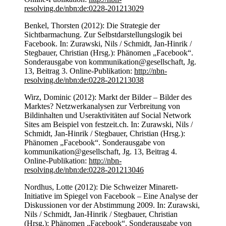
resolving.de/nbn:de:0228-201213029
Benkel, Thorsten (2012): Die Strategie der
Sichtbarmachung. Zur Selbstdarstellungslogik bei
Facebook. In: Zurawski, Nils / Schmidt, Jan-Hinrik /
Stegbauer, Christian (Hrsg.): Phänomen „Facebook“.
Sonderausgabe von kommunikation@gesellschaft, Jg.
13, Beitrag 3. Online-Publikation:
http://nbn-
resolving.de/nbn:de:0228-201213038
Wirz, Dominic (2012): Markt der Bilder – Bilder des
Marktes? Netzwerkanalysen zur Verbreitung von
Bildinhalten und Useraktivitäten auf Social Network
Sites am Beispiel von festzeit.ch. In: Zurawski, Nils /
Schmidt, Jan-Hinrik / Stegbauer, Christian (Hrsg.):
Phänomen „Facebook“. Sonderausgabe von
kommunikation@gesellschaft, Jg. 13, Beitrag 4.
Online-Publikation:
http://nbn-
resolving.de/nbn:de:0228-201213046
Nordhus, Lotte (2012): Die Schweizer Minarett-
Initiative im Spiegel von Facebook – Eine Analyse der
Diskussionen vor der Abstimmung 2009. In: Zurawski,
Nils / Schmidt, Jan-Hinrik / Stegbauer, Christian
(Hrsg.): Phänomen „Facebook“. Sonderausgabe von