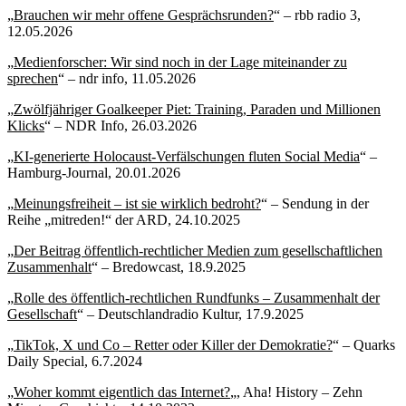
„
Brauchen wir mehr offene Gesprächsrunden?
“ – rbb radio 3,
12.05.2026
„
Medienforscher: Wir sind noch in der Lage miteinander zu
sprechen
“ – ndr info, 11.05.2026
„
Zwölfjähriger Goalkeeper Piet: Training, Paraden und Millionen
Klicks
“ – NDR Info, 26.03.2026
„
KI-generierte Holocaust-Verfälschungen fluten Social Media
“ –
Hamburg-Journal, 20.01.2026
„
Meinungsfreiheit – ist sie wirklich bedroht?
“ – Sendung in der
Reihe „mitreden!“ der ARD, 24.10.2025
„
Der Beitrag öffentlich-rechtlicher Medien zum gesellschaftlichen
Zusammenhalt
“ – Bredowcast, 18.9.2025
„
Rolle des öffentlich-rechtlichen Rundfunks – Zusammenhalt der
Gesellschaft
“ – Deutschlandradio Kultur, 17.9.2025
„
TikTok, X und Co – Retter oder Killer der Demokratie?
“ – Quarks
Daily Special, 6.7.2024
„
Woher kommt eigentlich das Internet?
„, Aha! History – Zehn