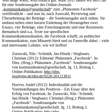
Was lange währt, wird endlich gut: Mitte 2011 hatten wir den Call
für eine Sonderausgabe des Online-Journals
„
kommunikation@gesellschaft
“ zum „Phänomen Facebook“
veröffentlicht – und nun ist, nach Auswahl, Reviewing und
Überarbeitung der Beiträge – die Sonderausgabe auch online. Sie
umfasst neben einer kurzen Einleitung der Herausgeber zwei
Essays, vier Beiträge, eine Forschungsnotiz und eine Rezension;
thematisch sind u.a. Texte zur spezifischen
Kommunikationssituation, die Facebook schafft, zu politischer
Kommunikation, zum Minarett-Streit und zu Farmville dabei – viele
und interessante Lektüre, wie wir hoffen!
Zurawski, Nils / Schmidt, Jan-Hinrik / Stegbauer,
Christian (2012): Editorial: Phänomen „Facebook“. In:
Dies. (Hrsg.): Phänomen „Facebook“. Sonderausgabe
von kommunikation@gesellschaft, Jg. 13, Beitrag 1.
Online-Publikation:
http://nbn-
resolving.de/nbn:de:0228-201213011
Hoever, André (2012): Individualität und die
Voreinstellungen des Positiven – Ein Essay über den
Erfolg von Facebook. In: Zurawski, Nils / Schmidt,
Jan-Hinrik / Stegbauer, Christian (Hrsg.): Phänomen
„Facebook“. Sonderausgabe von
kommunikation@gesellschaft, Jg. 13, Beitrag 2.
Online-Publikation:
http://nbn-