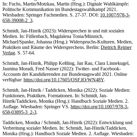
In: Fuchs, Martin/Motzkau, Martin (Hrsg.): Digitale Wahlkämpfe:
Politische Kommunikation im Bundestagswahlkampf 2021.
Wiesbaden: Springer Fachmedien. S. 27-37. DOI:
10.1007/978-3-
658-39008-2_3
.
Schmidt, Jan-Hinrik (2023): Widersprechen in und mit sozialen
Medien. In: Füllenbach, Magdalena Tonia/Münnich,
Michael/Spanke, Johanna (Hrsg.): Widerspruchs-Kulturen. Medien,
Praktiken und Räume des Widersprechens. Berlin:
Dietrich Reimer
Verlag
. S. 57-64.
Schmidt, Jan-Hinrik, Philipp Keßling, Jan Rau, Clara Linnekugel,
Jasmina Moradi, Fred Nasser (2022): Twitter- und Facebook-
Accounts der Kandidierenden zur Bundestagswahl 2021. Online
verfügbar:
https://doi.org/10.17605/OSF.IO/WN48Y
.
Schmidt, Jan-Hinrik / Taddicken, Monika (2022): Soziale Medien:
Funktionen, Praktiken, Formationen. In: Schmidt, Jan-
Hinrik/Taddicken, Monika (Hrsg.): Handbuch Soziale Medien. 2.
Auflage. Wiesbaden: Springer VS.
https://doi.org/10.1007/978-3-
658-03895-3_2-3
.
Taddicken, Monika / Schmidt, Jan-Hinrik (2022): Entwicklung und
Verbreitung sozialer Medien. In: Schmidt, Jan-Hinrik/Taddicken,
Monika (Hrsg.): Handbuch Soziale Medien. 2. Auflage. Wiesbaden: