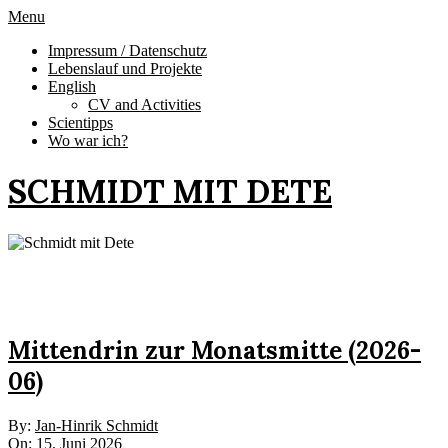
Skip
Primary
Menu
to
Navigation
Impressum / Datenschutz
content
Menu
Lebenslauf und Projekte
English
CV and Activities
Scientipps
Wo war ich?
SCHMIDT MIT DETE
Mittendrin zur Monatsmitte (2026-
06)
2026-
By:
Jan-Hinrik Schmidt
06-
On:
15. Juni 2026