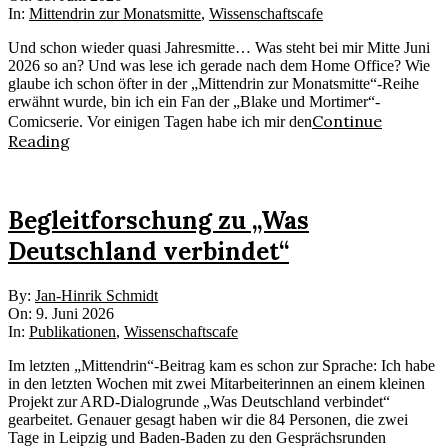
15
In:
Mittendrin zur Monatsmitte
,
Wissenschaftscafe
Und schon wieder quasi Jahresmitte… Was steht bei mir Mitte Juni
2026 so an? Und was lese ich gerade nach dem Home Office? Wie
glaube ich schon öfter in der „Mittendrin zur Monatsmitte“-Reihe
erwähnt wurde, bin ich ein Fan der „Blake und Mortimer“-
Continue
Comicserie. Vor einigen Tagen habe ich mir den
Reading
Begleitforschung zu „Was
Deutschland verbindet“
2026-
By:
Jan-Hinrik Schmidt
06-
On:
9. Juni 2026
09
In:
Publikationen
,
Wissenschaftscafe
Im letzten „Mittendrin“-Beitrag kam es schon zur Sprache: Ich habe
in den letzten Wochen mit zwei Mitarbeiterinnen an einem kleinen
Projekt zur ARD-Dialogrunde „Was Deutschland verbindet“
gearbeitet. Genauer gesagt haben wir die 84 Personen, die zwei
Tage in Leipzig und Baden-Baden zu den Gesprächsrunden