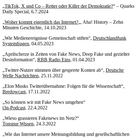
„
TikTok, X und Co – Retter oder Killer der Demokratie?
“ – Quarks
Daily Special, 6.7.2024
„
Woher kommt eigentlich das Internet?
„, Aha! History – Zehn
Minuten Geschichte, 14.10.2023
„Wie Medienereignisse Gemeinschaft stiften“,
Deutschlandfunk
Systemfragen
, 04.05.2023
„Aprilscherze in Zeiten von Fake News, Deep Fake und gezielter
Desinformation“,
RBB Radio Eins
, 01.04.2023
„Twitter-Nutzer stimmen über gesperrte Konten ab“,
Deutsche
Welle Nachrichten
, 25.11.2022
„Elon Musks Twitterübernahme: Folgen für die Wissenschaft“,
Bredowcast
, 17.11.2022
„So können wir mit Fake News umgehen“
t3n-Podcast,
22.4.2022
„Wieso grassieren Fakenews im Netz?“
Tonspur Wissen
, 24.3.2022
„Wie das Internet unsere Meinungsbildung und gesellschaftlichen