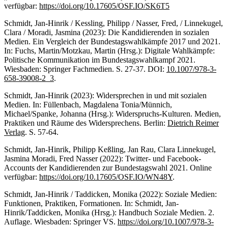
verfügbar:
https://doi.org/10.17605/OSF.IO/SK6T5
Schmidt, Jan-Hinrik / Kessling, Philipp / Nasser, Fred, / Linnekugel,
Clara / Moradi, Jasmina (2023): Die Kandidierenden in sozialen
Medien. Ein Vergleich der Bundestagswahlkämpfe 2017 und 2021.
In: Fuchs, Martin/Motzkau, Martin (Hrsg.): Digitale Wahlkämpfe:
Politische Kommunikation im Bundestagswahlkampf 2021.
Wiesbaden: Springer Fachmedien. S. 27-37. DOI:
10.1007/978-3-
658-39008-2_3
.
Schmidt, Jan-Hinrik (2023): Widersprechen in und mit sozialen
Medien. In: Füllenbach, Magdalena Tonia/Münnich,
Michael/Spanke, Johanna (Hrsg.): Widerspruchs-Kulturen. Medien,
Praktiken und Räume des Widersprechens. Berlin:
Dietrich Reimer
Verlag
. S. 57-64.
Schmidt, Jan-Hinrik, Philipp Keßling, Jan Rau, Clara Linnekugel,
Jasmina Moradi, Fred Nasser (2022): Twitter- und Facebook-
Accounts der Kandidierenden zur Bundestagswahl 2021. Online
verfügbar:
https://doi.org/10.17605/OSF.IO/WN48Y
.
Schmidt, Jan-Hinrik / Taddicken, Monika (2022): Soziale Medien:
Funktionen, Praktiken, Formationen. In: Schmidt, Jan-
Hinrik/Taddicken, Monika (Hrsg.): Handbuch Soziale Medien. 2.
Auflage. Wiesbaden: Springer VS.
https://doi.org/10.1007/978-3-