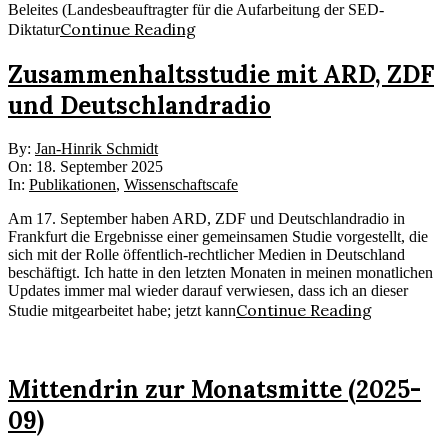
Beleites (Landesbeauftragter für die Aufarbeitung der SED-
Continue Reading
Diktatur
Zusammenhaltsstudie mit ARD, ZDF
und Deutschlandradio
2025-
By:
Jan-Hinrik Schmidt
09-
On:
18. September 2025
18
In:
Publikationen
,
Wissenschaftscafe
Am 17. September haben ARD, ZDF und Deutschlandradio in
Frankfurt die Ergebnisse einer gemeinsamen Studie vorgestellt, die
sich mit der Rolle öffentlich-rechtlicher Medien in Deutschland
beschäftigt. Ich hatte in den letzten Monaten in meinen monatlichen
Updates immer mal wieder darauf verwiesen, dass ich an dieser
Continue Reading
Studie mitgearbeitet habe; jetzt kann
Mittendrin zur Monatsmitte (2025-
09)