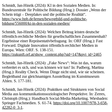
Schmidt, Jan-Hinrik (2024): KI in den Sozialen Medien. In:
Bundeszentrale für Politische Bildung (Hrsg.): Dossier „Wenn der
Schein trügt – Deepfakes und die politische Realität“.
https://www.bpb.de/lernen/bewegtbild-und-politische-
bildung/556000/ki-in-den-sozialen-medien/
Schmidt, Jan-Hinrik (2024): Welchen Beitrag leisten deutsche
öffentlich-rechtliche Medien für gesellschaftlichen Zusammenhalt?
Ergebnisse einer Repräsentativbefragung In: ORF (Hrsg.): Fast
Forward. Digitale Innovation öffentlich-rechlicher Medien in
Europa. Wien: ORF. S. 138-151.
https://zukunft.orf.at/show_content.php?sid=147&pvi_id=2465
Schmidt, Jan-Hinrik (2024): „Fake News“: Was ist das, warum
verbreitet es sich, und was können wir tun? In: Padberg, Martina
(Hrsg.): Reality Check. Wenn Dinge nicht sind, wie sie scheinen.
Begleitband zur gleichnamigen Ausstellung im Kunstmuseum
Ahlen. S. 177-181.
Schmidt, Jan-Hinrik (2024): Praktiken und Strukturen von Social
Media aus kommunikationssoziologischer Perspektive. In: Zerres,
Christoph (Hrsg.): Handbuch Social-Media-Marketing. Wiesbaden:
Springer Fachmedien. S. 61-74.
https://doi.org/10.1007/978-3-658-
42282-0_3-1
.