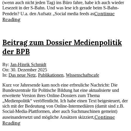
(wenn auch nicht jeden Tag) ins Büro fahre, habe ich auch wieder
Lesezeit in der S-Bahn. Und was lese ich gerade beim S-Bahn-
Continue
Pendeln? U.a. den Aufsatz „Social media feeds as
Reading
Beitrag zum Dossier Medienpolitik
der BPB
2025-
By:
Jan-Hinrik Schmidt
12-
On:
30. Dezember 2025
30
In:
Das neue Netz
,
Publikationen
,
Wissenschaftscafe
Kurz vor Jahresende kam noch eine erfreuliche Nachricht: Die
Bundeszentrale für Politische Bildung hat eine aktualisierte und
erweiterte Version ihres Online-Dossiers zum Thema
„Medienpolitik“ veröffentlicht. Ich habe einen Text beigesteuert, der
sich mit der Bedeutung von Online-Intermediären (damit sind z.B.
Social-Media-Plattformen, aber auch Suchmaschinen gemeint)
Continue
auseinandersetzt und mögliche Ansätzen skizziert,
Reading