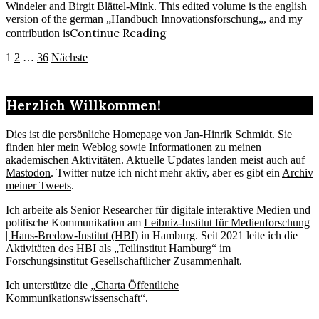
Windeler and Birgit Blättel-Mink. This edited volume is the english
version of the german „Handbuch Innovationsforschung„, and my
Continue Reading
contribution is
Seitennummerierung
1
2
…
36
Nächste
der
Beiträge
Herzlich Willkommen!
Dies ist die persönliche Homepage von Jan-Hinrik Schmidt. Sie
finden hier mein Weblog sowie Informationen zu meinen
akademischen Aktivitäten. Aktuelle Updates landen meist auch auf
Mastodon
. Twitter nutze ich nicht mehr aktiv, aber es gibt ein
Archiv
meiner Tweets
.
Ich arbeite als Senior Researcher für digitale interaktive Medien und
politische Kommunikation am
Leibniz-Institut für Medienforschung
| Hans-Bredow-Institut (HBI)
in Hamburg. Seit 2021 leite ich die
Aktivitäten des HBI als „Teilinstitut Hamburg“ im
Forschungsinstitut Gesellschaftlicher Zusammenhalt
.
Ich unterstütze die „
Charta Öffentliche
Kommunikationswissenschaft“
.