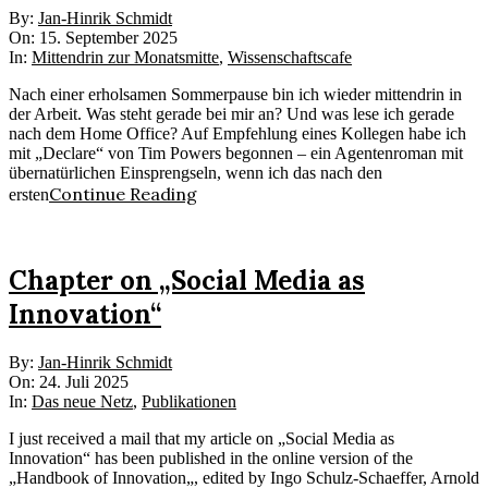
2025-
By:
Jan-Hinrik Schmidt
09-
On:
15. September 2025
15
In:
Mittendrin zur Monatsmitte
,
Wissenschaftscafe
Nach einer erholsamen Sommerpause bin ich wieder mittendrin in
der Arbeit. Was steht gerade bei mir an? Und was lese ich gerade
nach dem Home Office? Auf Empfehlung eines Kollegen habe ich
mit „Declare“ von Tim Powers begonnen – ein Agentenroman mit
übernatürlichen Einsprengseln, wenn ich das nach den
Continue Reading
ersten
Chapter on „Social Media as
Innovation“
2025-
By:
Jan-Hinrik Schmidt
07-
On:
24. Juli 2025
24
In:
Das neue Netz
,
Publikationen
I just received a mail that my article on „Social Media as
Innovation“ has been published in the online version of the
„Handbook of Innovation„, edited by Ingo Schulz-Schaeffer, Arnold