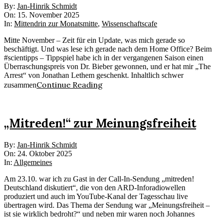
2025-
By:
Jan-Hinrik Schmidt
11-
On:
15. November 2025
15
In:
Mittendrin zur Monatsmitte
,
Wissenschaftscafe
Mitte November – Zeit für ein Update, was mich gerade so
beschäftigt. Und was lese ich gerade nach dem Home Office? Beim
#scientipps – Tippspiel habe ich in der vergangenen Saison einen
Überraschungspreis von Dr. Bieber gewonnen, und er hat mir „The
Arrest“ von Jonathan Lethem geschenkt. Inhaltlich schwer
Continue Reading
zusammen
„Mitreden!“ zur Meinungsfreiheit
2025-
By:
Jan-Hinrik Schmidt
10-
On:
24. Oktober 2025
24
In:
Allgemeines
Am 23.10. war ich zu Gast in der Call-In-Sendung „mitreden!
Deutschland diskutiert“, die von den ARD-Inforadiowellen
produziert und auch im YouTube-Kanal der Tagesschau live
übertragen wird. Das Thema der Sendung war „Meinungsfreiheit –
ist sie wirklich bedroht?“ und neben mir waren noch Johannes