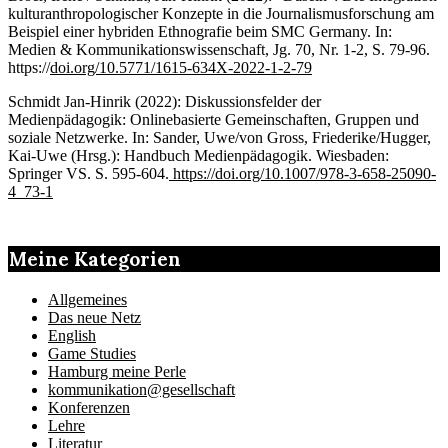
kulturanthropologischer Konzepte in die Journalismusforschung am
Beispiel einer hybriden Ethnografie beim SMC Germany. In:
Medien & Kommunikationswissenschaft, Jg. 70, Nr. 1-2, S. 79-96.
https://
doi.org/10.5771/1615-634X-2022-1-2-79
Schmidt Jan-Hinrik (2022): Diskussionsfelder der
Medienpädagogik: Onlinebasierte Gemeinschaften, Gruppen und
soziale Netzwerke. In: Sander, Uwe/von Gross, Friederike/Hugger,
Kai-Uwe (Hrsg.): Handbuch Medienpädagogik. Wiesbaden:
Springer VS. S. 595-604.
https://doi.org/10.1007/978-3-658-25090-
4_73-1
Meine Kategorien
Allgemeines
Das neue Netz
English
Game Studies
Hamburg meine Perle
kommunikation@gesellschaft
Konferenzen
Lehre
Literatur