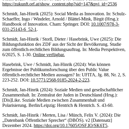
https://zukunft.orf.at/show_content.php?sid=147&pvi_id=2536
Schmidt, Jan-Hinrik (2025): Social Media as Innovation. In: Schulz-
Schaeffer, Ingo / Windeler, Arnold / Blättel-Mink, Birgit (Hrsg.):
Handbook of Innovation. Cham: Springer. DOI:
10.1007/978-3-
031-25143-6_52-1
.
Schmidt, Jan-Hinrik / Storll, Dieter / Hasebrink, Uwe (2025): Die
Bildungsfunktion des ZDF aus der Sicht der Bevölkerung. Studie
zum öffentlich-rechtlichen Bildungsauftrag. In: Media Perspektiven,
6/2025, S. 1-30.
Online verfügbar.
Hasebrink, Uwe / Schmidt, Jan-Hinrik (2024): Was können
Ergebnisse der Publikumsforschung über den Public Value
öffentlich-rechtlicher Medien aussagen? In: UFITA, Jg. 88, Nr. 2, S.
223-252. DOI:
10.5771/2568-9185-2024-2-223
.
Schmidt, Jan-Hinrik (2024): Soziale Medien und gesellschaftlicher
Zusammenhalt. In: Zentralrat der Juden in Deutschland (Hrsg.):
[Dis]Like. Soziale Medien zwischen Zusammenhalt und
Polarisierung. Berlin/Leipzig: Hentrich & Hentrich. S. 43-60.
Schmidt, Jan-Hinrik / Merten, Lisa / Münch, Felix V. (2024): Die
„Datenbank Öffentlicher Sprecher“ (DBÖS). v2 [Datensatz]
Dezember 2024.
https://doi.org/10.17605/OSF.IO/SK6T5
.