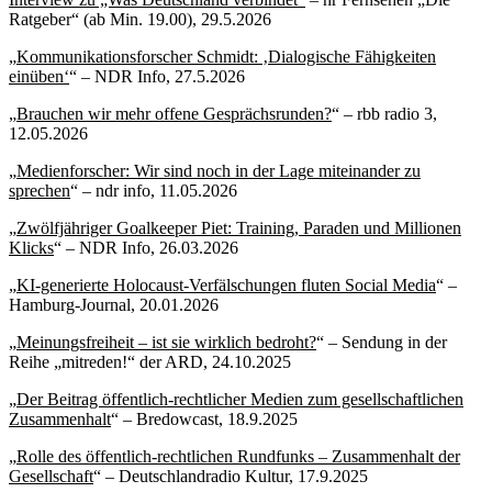
Ratgeber“ (ab Min. 19.00), 29.5.2026
„
Kommunikationsforscher Schmidt: ‚Dialogische Fähigkeiten
einüben‘
“ – NDR Info, 27.5.2026
„
Brauchen wir mehr offene Gesprächsrunden?
“ – rbb radio 3,
12.05.2026
„
Medienforscher: Wir sind noch in der Lage miteinander zu
sprechen
“ – ndr info, 11.05.2026
„
Zwölfjähriger Goalkeeper Piet: Training, Paraden und Millionen
Klicks
“ – NDR Info, 26.03.2026
„
KI-generierte Holocaust-Verfälschungen fluten Social Media
“ –
Hamburg-Journal, 20.01.2026
„
Meinungsfreiheit – ist sie wirklich bedroht?
“ – Sendung in der
Reihe „mitreden!“ der ARD, 24.10.2025
„
Der Beitrag öffentlich-rechtlicher Medien zum gesellschaftlichen
Zusammenhalt
“ – Bredowcast, 18.9.2025
„
Rolle des öffentlich-rechtlichen Rundfunks – Zusammenhalt der
Gesellschaft
“ – Deutschlandradio Kultur, 17.9.2025