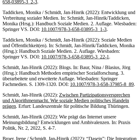
658-03895-3_2-3
.
Taddicken, Monika / Schmidt, Jan-Hinrik (2022): Entwicklung und
Verbreitung sozialer Medien. In: Schmidt, Jan-Hinrik/Taddicken,
Monika (Hrsg.): Handbuch Soziale Medien. 2. Auflage. Wiesbaden:
Springer VS. DOI:
10.1007/978-3-658-03895-3_1-3
.
Taddicken, Monika / Schmidt, Jan-Hinrik (2022): Soziale Medien
und Öffentlichkeit(en). In: Schmidt, Jan-Hinrik/Taddicken, Monika
(Hrsg.): Handbuch Soziale Medien. 2. Auflage. Wiesbaden:
Springer VS. DOI:
10.1007/978-3-658-03895-3_22-1
.
Schmidt, Jan-Hinrik (2022): Blogs. In: Baur, Nina / Blasius, Jörg
(Hrsg.): Handbuch Methoden empirischer Sozialforschung. 3.
überarbeitete und erweiterte Auflage. Wiesbaden: Springer
Fachmedien. S. 1309-1320. DOI:
10.1007/978-3-658-37985-8_89
.
Schmidt, Jan-Hinrik (2022):
Zwischen Partizipationsversprechen
und Algorithmenmacht. Wie soziale Medien politisches Handeln
prägen
. Erfurt: Landeszentrale für politische Bildung Thüringen.
Schmidt, Jan-Hinrik (2022): Wie prägt das Internet unsere
Meinungsbildung? Entwicklungen und Ambivalenzen. In: Praxis
Politik, Nr. 2, 2022, S. 4-7.
Broer, Irene / Schmidt, Jan-Hinrik (2022): “Dasein”: Die Integration