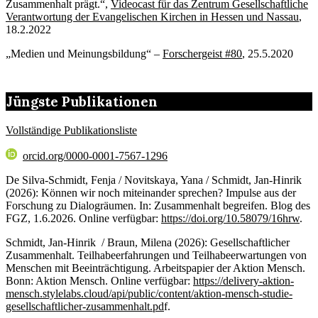
Zusammenhalt prägt.“,
Videocast für das Zentrum Gesellschaftliche
Verantwortung der Evangelischen Kirchen in Hessen und Nassau
,
18.2.2022
„Medien und Meinungsbildung“ –
Forschergeist #80
, 25.5.2020
Jüngste Publikationen
Vollständige Publikationsliste
orcid.org/0000-0001-7567-1296
De Silva-Schmidt, Fenja / Novitskaya, Yana / Schmidt, Jan-Hinrik
(2026): Können wir noch miteinander sprechen? Impulse aus der
Forschung zu Dialogräumen. In: Zusammenhalt begreifen. Blog des
FGZ, 1.6.2026. Online verfügbar:
https://doi.org/10.58079/16hrw
.
Schmidt, Jan-Hinrik / Braun, Milena (2026): Gesellschaftlicher
Zusammenhalt. Teilhabeerfahrungen und Teilhabeerwartungen von
Menschen mit Beeinträchtigung. Arbeitspapier der Aktion Mensch.
Bonn: Aktion Mensch. Online verfügbar:
https://delivery-aktion-
mensch.stylelabs.cloud/api/public/content/aktion-mensch-studie-
gesellschaftlicher-zusammenhalt.pd
f.