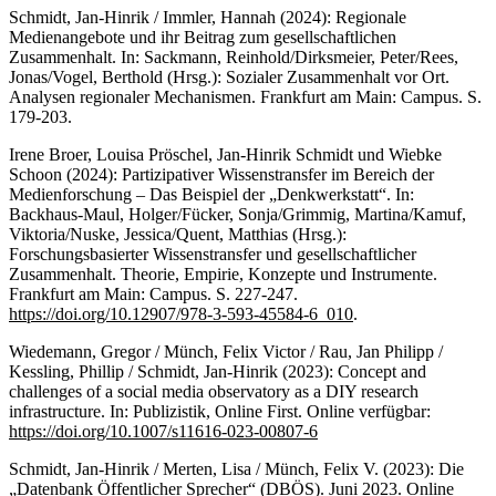
Schmidt, Jan-Hinrik / Immler, Hannah (2024): Regionale
Medienangebote und ihr Beitrag zum gesellschaftlichen
Zusammenhalt. In: Sackmann, Reinhold/Dirksmeier, Peter/Rees,
Jonas/Vogel, Berthold (Hrsg.): Sozialer Zusammenhalt vor Ort.
Analysen regionaler Mechanismen. Frankfurt am Main: Campus. S.
179-203.
Irene Broer, Louisa Pröschel, Jan-Hinrik Schmidt und Wiebke
Schoon (2024): Partizipativer Wissenstransfer im Bereich der
Medienforschung – Das Beispiel der „Denkwerkstatt“. In:
Backhaus-Maul, Holger/Fücker, Sonja/Grimmig, Martina/Kamuf,
Viktoria/Nuske, Jessica/Quent, Matthias (Hrsg.):
Forschungsbasierter Wissenstransfer und gesellschaftlicher
Zusammenhalt. Theorie, Empirie, Konzepte und Instrumente.
Frankfurt am Main: Campus. S. 227-247.
https://doi.org/10.12907/978-3-593-45584-6_010
.
Wiedemann, Gregor / Münch, Felix Victor / Rau, Jan Philipp /
Kessling, Phillip / Schmidt, Jan-Hinrik (2023): Concept and
challenges of a social media observatory as a DIY research
infrastructure. In: Publizistik, Online First. Online verfügbar:
https://doi.org/10.1007/s11616-023-00807-6
Schmidt, Jan-Hinrik / Merten, Lisa / Münch, Felix V. (2023): Die
„Datenbank Öffentlicher Sprecher“ (DBÖS). Juni 2023. Online