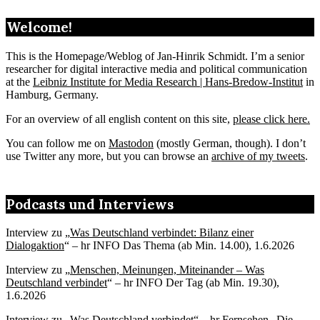
Welcome!
This is the Homepage/Weblog of Jan-Hinrik Schmidt. I’m a senior
researcher for digital interactive media and political communication
at the
Leibniz Institute for Media Research | Hans-Bredow-Institut
in
Hamburg, Germany.
For an overview of all english content on this site,
please click here.
You can follow me on
Mastodon
(mostly German, though). I don’t
use Twitter any more, but you can browse an
archive of my tweets
.
Podcasts und Interviews
Interview zu „
Was Deutschland verbindet: Bilanz einer
Dialogaktion
“ – hr INFO Das Thema (ab Min. 14.00), 1.6.2026
Interview zu „
Menschen, Meinungen, Miteinander – Was
Deutschland verbindet
“ – hr INFO Der Tag (ab Min. 19.30),
1.6.2026
Interview zu „Was Deutschland verbindet“
– hr Fernsehen „Die