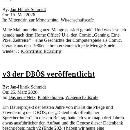
2026-
By:
Jan-Hinrik Schmidt
05-
On:
15. Mai 2026
15
In:
Mittendrin zur Monatsmitte
,
Wissenschaftscafe
Mitte Mai, und eine ganze Menge passiert gerade. Und was lese ich
gerade nach dem Home Office? U.a. den Comic „Gaming. Eine
Pixel-Zeitreise“ – eine Geschichte der Computerspiele als Comic.
Gerade aus den 1980er Jahren erkenne ich jede Menge Spiele
Continue Reading
wieder.. :-)
v3 der DBÖS veröffentlicht
2026-
By:
Jan-Hinrik Schmidt
03-
On:
25. März 2026
25
In:
Das neue Netz
,
Publikationen
,
Wissenschaftscafe
Ein Dauerprojekt der letzten Jahre von mir ist die Pflege und
Erweiterung der DBÖS, der „Datenbank öffentlicher
Sprecher:innen“. In diesem Beitrag hatte ich vor knapp drei Jahren
etwas ausführlicher den Aufbau und die Genese dieser Datenbank
beschrieben; nach v2 (Ende 2024) haben wir heute eine