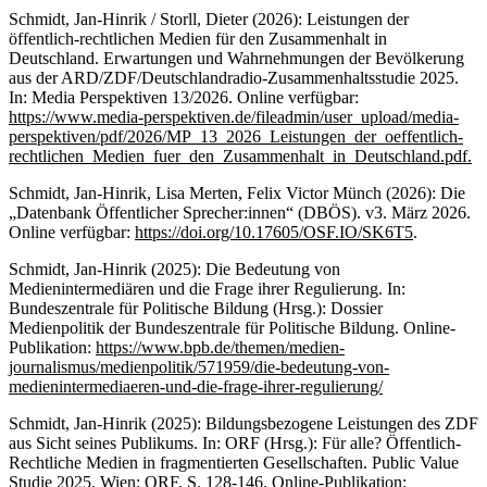
Schmidt, Jan-Hinrik / Storll, Dieter (2026): Leistungen der
öffentlich-rechtlichen Medien für den Zusammenhalt in
Deutschland. Erwartungen und Wahrnehmungen der Bevölkerung
aus der ARD/ZDF/Deutschlandradio-Zusammenhaltsstudie 2025.
In: Media Perspektiven 13/2026. Online verfügbar:
https://www.media-perspektiven.de/fileadmin/user_upload/media-
perspektiven/pdf/2026/MP_13_2026_Leistungen_der_oeffentlich-
rechtlichen_Medien_fuer_den_Zusammenhalt_in_Deutschland.pdf.
Schmidt, Jan-Hinrik, Lisa Merten, Felix Victor Münch (2026): Die
„Datenbank Öffentlicher Sprecher:innen“ (DBÖS). v3. März 2026.
Online verfügbar:
https://doi.org/10.17605/OSF.IO/SK6T5
.
Schmidt, Jan-Hinrik (2025): Die Bedeutung von
Medienintermediären und die Frage ihrer Regulierung. In:
Bundeszentrale für Politische Bildung (Hrsg.): Dossier
Medienpolitik der Bundeszentrale für Politische Bildung. Online-
Publikation:
https://www.bpb.de/themen/medien-
journalismus/medienpolitik/571959/die-bedeutung-von-
medienintermediaeren-und-die-frage-ihrer-regulierung/
Schmidt, Jan-Hinrik (2025): Bildungsbezogene Leistungen des ZDF
aus Sicht seines Publikums. In: ORF (Hrsg.): Für alle? Öffentlich-
Rechtliche Medien in fragmentierten Gesellschaften. Public Value
Studie 2025. Wien: ORF. S. 128-146. Online-Publikation: