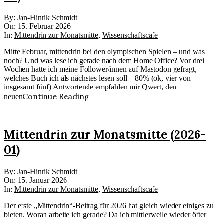
2026-
By:
Jan-Hinrik Schmidt
02-
On:
15. Februar 2026
15
In:
Mittendrin zur Monatsmitte
,
Wissenschaftscafe
Mitte Februar, mittendrin bei den olympischen Spielen – und was
noch? Und was lese ich gerade nach dem Home Office? Vor drei
Wochen hatte ich meine Follower/innen auf Mastodon gefragt,
welches Buch ich als nächstes lesen soll – 80% (ok, vier von
insgesamt fünf) Antwortende empfahlen mir Qwert, den
Continue Reading
neuen
Mittendrin zur Monatsmitte (2026-
01)
2026-
By:
Jan-Hinrik Schmidt
01-
On:
15. Januar 2026
15
In:
Mittendrin zur Monatsmitte
,
Wissenschaftscafe
Der erste „Mittendrin“-Beitrag für 2026 hat gleich wieder einiges zu
bieten. Woran arbeite ich gerade? Da ich mittlerweile wieder öfter