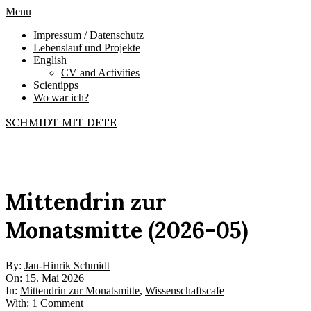
Skip
Primary
Menu
to
Navigation
Impressum / Datenschutz
content
Menu
Lebenslauf und Projekte
English
CV and Activities
Scientipps
Wo war ich?
SCHMIDT MIT DETE
Mittendrin zur
Monatsmitte (2026-05)
By:
Jan-Hinrik Schmidt
On:
15. Mai 2026
In:
Mittendrin zur Monatsmitte
,
Wissenschaftscafe
With:
1 Comment