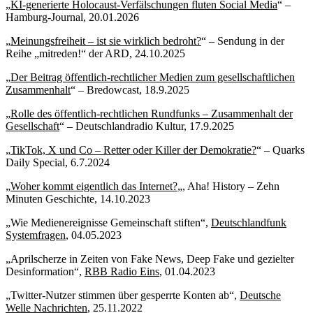
„
KI-generierte Holocaust-Verfälschungen fluten Social Media
“ –
Hamburg-Journal, 20.01.2026
„
Meinungsfreiheit – ist sie wirklich bedroht?
“ – Sendung in der
Reihe „mitreden!“ der ARD, 24.10.2025
„
Der Beitrag öffentlich-rechtlicher Medien zum gesellschaftlichen
Zusammenhalt
“ – Bredowcast, 18.9.2025
„
Rolle des öffentlich-rechtlichen Rundfunks – Zusammenhalt der
Gesellschaft
“ – Deutschlandradio Kultur, 17.9.2025
„
TikTok, X und Co – Retter oder Killer der Demokratie?
“ – Quarks
Daily Special, 6.7.2024
„
Woher kommt eigentlich das Internet?
„, Aha! History – Zehn
Minuten Geschichte, 14.10.2023
„Wie Medienereignisse Gemeinschaft stiften“,
Deutschlandfunk
Systemfragen
, 04.05.2023
„Aprilscherze in Zeiten von Fake News, Deep Fake und gezielter
Desinformation“,
RBB Radio Eins
, 01.04.2023
„Twitter-Nutzer stimmen über gesperrte Konten ab“,
Deutsche
Welle Nachrichten
, 25.11.2022