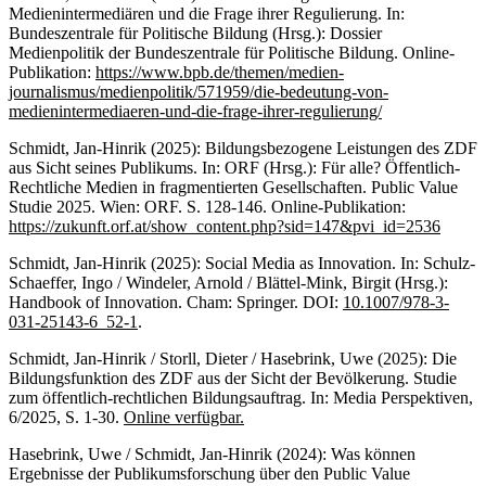
Medienintermediären und die Frage ihrer Regulierung. In:
Bundeszentrale für Politische Bildung (Hrsg.): Dossier
Medienpolitik der Bundeszentrale für Politische Bildung. Online-
Publikation:
https://www.bpb.de/themen/medien-
journalismus/medienpolitik/571959/die-bedeutung-von-
medienintermediaeren-und-die-frage-ihrer-regulierung/
Schmidt, Jan-Hinrik (2025): Bildungsbezogene Leistungen des ZDF
aus Sicht seines Publikums. In: ORF (Hrsg.): Für alle? Öffentlich-
Rechtliche Medien in fragmentierten Gesellschaften. Public Value
Studie 2025. Wien: ORF. S. 128-146. Online-Publikation:
https://zukunft.orf.at/show_content.php?sid=147&pvi_id=2536
Schmidt, Jan-Hinrik (2025): Social Media as Innovation. In: Schulz-
Schaeffer, Ingo / Windeler, Arnold / Blättel-Mink, Birgit (Hrsg.):
Handbook of Innovation. Cham: Springer. DOI:
10.1007/978-3-
031-25143-6_52-1
.
Schmidt, Jan-Hinrik / Storll, Dieter / Hasebrink, Uwe (2025): Die
Bildungsfunktion des ZDF aus der Sicht der Bevölkerung. Studie
zum öffentlich-rechtlichen Bildungsauftrag. In: Media Perspektiven,
6/2025, S. 1-30.
Online verfügbar.
Hasebrink, Uwe / Schmidt, Jan-Hinrik (2024): Was können
Ergebnisse der Publikumsforschung über den Public Value