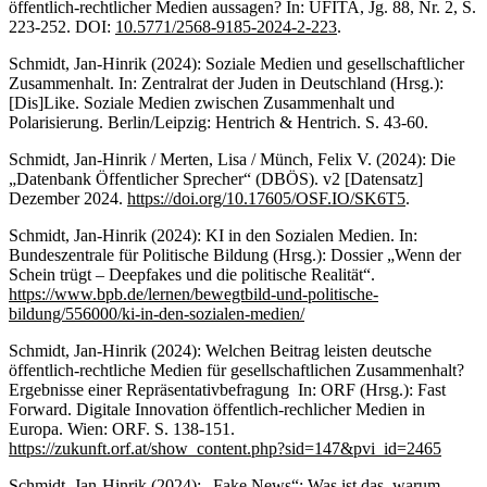
öffentlich-rechtlicher Medien aussagen? In: UFITA, Jg. 88, Nr. 2, S.
223-252. DOI:
10.5771/2568-9185-2024-2-223
.
Schmidt, Jan-Hinrik (2024): Soziale Medien und gesellschaftlicher
Zusammenhalt. In: Zentralrat der Juden in Deutschland (Hrsg.):
[Dis]Like. Soziale Medien zwischen Zusammenhalt und
Polarisierung. Berlin/Leipzig: Hentrich & Hentrich. S. 43-60.
Schmidt, Jan-Hinrik / Merten, Lisa / Münch, Felix V. (2024): Die
„Datenbank Öffentlicher Sprecher“ (DBÖS). v2 [Datensatz]
Dezember 2024.
https://doi.org/10.17605/OSF.IO/SK6T5
.
Schmidt, Jan-Hinrik (2024): KI in den Sozialen Medien. In:
Bundeszentrale für Politische Bildung (Hrsg.): Dossier „Wenn der
Schein trügt – Deepfakes und die politische Realität“.
https://www.bpb.de/lernen/bewegtbild-und-politische-
bildung/556000/ki-in-den-sozialen-medien/
Schmidt, Jan-Hinrik (2024): Welchen Beitrag leisten deutsche
öffentlich-rechtliche Medien für gesellschaftlichen Zusammenhalt?
Ergebnisse einer Repräsentativbefragung In: ORF (Hrsg.): Fast
Forward. Digitale Innovation öffentlich-rechlicher Medien in
Europa. Wien: ORF. S. 138-151.
https://zukunft.orf.at/show_content.php?sid=147&pvi_id=2465
Schmidt, Jan-Hinrik (2024): „Fake News“: Was ist das, warum