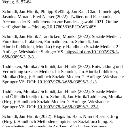
Verlag
. S. 57-64.
Schmidt, Jan-Hinrik, Philipp Keßling, Jan Rau, Clara Linnekugel,
Jasmina Moradi, Fred Nasser (2022): Twitter- und Facebook-
Accounts der Kandidierenden zur Bundestagswahl 2021. Online
verfügbar:
https://doi.org/10.17605/OSF.IO/WN48Y
.
Schmidt, Jan-Hinrik / Taddicken, Monika (2022): Soziale Medien:
Funktionen, Praktiken, Formationen. In: Schmidt, Jan-
Hinrik/Taddicken, Monika (Hrsg.): Handbuch Soziale Medien. 2.
Auflage. Wiesbaden: Springer VS.
https://doi.org/10.1007/978-3-
658-03895-3_2-3
.
Taddicken, Monika / Schmidt, Jan-Hinrik (2022): Entwicklung und
Verbreitung sozialer Medien. In: Schmidt, Jan-Hinrik/Taddicken,
Monika (Hrsg.): Handbuch Soziale Medien. 2. Auflage. Wiesbaden:
Springer VS. DOI:
10.1007/978-3-658-03895-3_1-3
.
Taddicken, Monika / Schmidt, Jan-Hinrik (2022): Soziale Medien
und Öffentlichkeit(en). In: Schmidt, Jan-Hinrik/Taddicken, Monika
(Hrsg.): Handbuch Soziale Medien. 2. Auflage. Wiesbaden:
Springer VS. DOI:
10.1007/978-3-658-03895-3_22-1
.
Schmidt, Jan-Hinrik (2022): Blogs. In: Baur, Nina / Blasius, Jörg
(Hrsg.): Handbuch Methoden empirischer Sozialforschung. 3.
überarbeitete und erweiterte Auflage. Wiesbaden: Springer