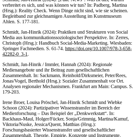
verbreitet es sich, und was können wir tun? In: Padberg, Martina
(Hrsg.): Reality Check. Wenn Dinge nicht sind, wie sie scheinen.
Begleitband zur gleichnamigen Ausstellung im Kunstmuseum
Ahlen. S. 177-181.
Schmidt, Jan-Hinrik (2024): Praktiken und Strukturen von Social
Media aus kommunikationssoziologischer Perspektive. In: Zerres,
Christoph (Hrsg.): Handbuch Social-Media-Marketing. Wiesbaden:
Springer Fachmedien. S. 61-74.
https://doi.org/10.1007/978-3-658-
42282-0_3-1
.
Schmidt, Jan-Hinrik / Immler, Hannah (2024): Regionale
Medienangebote und ihr Beitrag zum gesellschaftlichen
Zusammenhalt. In: Sackmann, Reinhold/Dirksmeier, Peter/Rees,
Jonas/Vogel, Berthold (Hrsg.): Sozialer Zusammenhalt vor Ort.
Analysen regionaler Mechanismen. Frankfurt am Main: Campus. S.
179-203.
Irene Broer, Louisa Pröschel, Jan-Hinrik Schmidt und Wiebke
Schoon (2024): Partizipativer Wissenstransfer im Bereich der
Medienforschung – Das Beispiel der „Denkwerkstatt“. In:
Backhaus-Maul, Holger/Fücker, Sonja/Grimmig, Martina/Kamuf,
Viktoria/Nuske, Jessica/Quent, Matthias (Hrsg.):
Forschungsbasierter Wissenstransfer und gesellschaftlicher
Zusammenhalt. Theorie, Empirie, Konzepte und Instrumente.