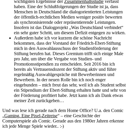
wichtigsten Ergebnisse der
Zusammenhaltsstudie
verfasst
haben. Eine der Schlußfolgerungen der Studie ist ja, dass
Menschen in Deutschland die dialogorientierten Leistungen
der öffentlich-rechtlichen Medien weniger positiv bewerten
als synchronisierende oder repräsentierende Leistungen.
Insofern ist das Dialogprojekt „Was Deutschland verbindet“
ein sehr guter Schritt, um diesem Defizit entgegen zu wirken.
Außerdem habe ich vor kurzem die schöne Nachricht
bekommen, dass der Vorstand der Friedrich-Ebert-Stiftung
mich in den Auswahlausschuss der Studienförderung der
Stiftung berufen hat. Dieses Gremium trifft sich einige Male
pro Jahr, um über die Vergabe von Studien- und
Promotionsstipendien zu entscheiden. Seit 2016 bin ich
bereits als Vertrauensdozent der Stiftung aktiv und führe
regelmäßig Auswahlgespräche mit Bewerberinnen und
Bewerbern. In der neuen Rolle bin ich noch enger
eingebunden – mich freut das sehr, weil ich als Student selbst
ein Stipendium der Ebert-Stiftung erhalten hatte und sehr von
der Förderung profitiert habe. Jetzt kann ich als Dank etwas
meiner Zeit zurückgeben…
Und was lese ich gerade nach dem Home Office? U.a. den Comic
„
Gaming. Eine Pixel-Zeitreise
“ – eine Geschichte der
Computerspiele als Comic. Gerade aus den 1980er Jahren erkenne
ich jede Menge Spiele wieder.. :-)