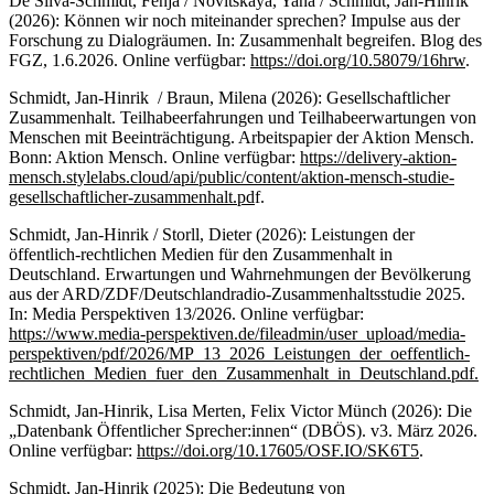
De Silva-Schmidt, Fenja / Novitskaya, Yana / Schmidt, Jan-Hinrik
(2026): Können wir noch miteinander sprechen? Impulse aus der
Forschung zu Dialogräumen. In: Zusammenhalt begreifen. Blog des
FGZ, 1.6.2026. Online verfügbar:
https://doi.org/10.58079/16hrw
.
Schmidt, Jan-Hinrik / Braun, Milena (2026): Gesellschaftlicher
Zusammenhalt. Teilhabeerfahrungen und Teilhabeerwartungen von
Menschen mit Beeinträchtigung. Arbeitspapier der Aktion Mensch.
Bonn: Aktion Mensch. Online verfügbar:
https://delivery-aktion-
mensch.stylelabs.cloud/api/public/content/aktion-mensch-studie-
gesellschaftlicher-zusammenhalt.pd
f.
Schmidt, Jan-Hinrik / Storll, Dieter (2026): Leistungen der
öffentlich-rechtlichen Medien für den Zusammenhalt in
Deutschland. Erwartungen und Wahrnehmungen der Bevölkerung
aus der ARD/ZDF/Deutschlandradio-Zusammenhaltsstudie 2025.
In: Media Perspektiven 13/2026. Online verfügbar:
https://www.media-perspektiven.de/fileadmin/user_upload/media-
perspektiven/pdf/2026/MP_13_2026_Leistungen_der_oeffentlich-
rechtlichen_Medien_fuer_den_Zusammenhalt_in_Deutschland.pdf.
Schmidt, Jan-Hinrik, Lisa Merten, Felix Victor Münch (2026): Die
„Datenbank Öffentlicher Sprecher:innen“ (DBÖS). v3. März 2026.
Online verfügbar:
https://doi.org/10.17605/OSF.IO/SK6T5
.
Schmidt, Jan-Hinrik (2025): Die Bedeutung von