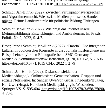
Fachmedien. S. 1309-1320. DOI:
10.1007/978-3-658-37985-8_89
.
Schmidt, Jan-Hinrik (2022):
Zwischen Partizipationsversprechen
und Algorithmenmacht. Wie soziale Medien politisches Handeln
prägen
. Erfurt: Landeszentrale für politische Bildung Thüringen.
Schmidt, Jan-Hinrik (2022): Wie prägt das Internet unsere
Meinungsbildung? Entwicklungen und Ambivalenzen. In: Praxis
Politik, Nr. 2, 2022, S. 4-7.
Broer, Irene / Schmidt, Jan-Hinrik (2022): “Dasein”: Die Integration
kulturanthropologischer Konzepte in die Journalismusforschung am
Beispiel einer hybriden Ethnografie beim SMC Germany. In:
Medien & Kommunikationswissenschaft, Jg. 70, Nr. 1-2, S. 79-96.
https://
doi.org/10.5771/1615-634X-2022-1-2-79
Schmidt Jan-Hinrik (2022): Diskussionsfelder der
Medienpädagogik: Onlinebasierte Gemeinschaften, Gruppen und
soziale Netzwerke. In: Sander, Uwe/von Gross, Friederike/Hugger,
Kai-Uwe (Hrsg.): Handbuch Medienpädagogik. Wiesbaden:
Springer VS. S. 595-604.
https://doi.org/10.1007/978-3-658-25090-
4_73-1