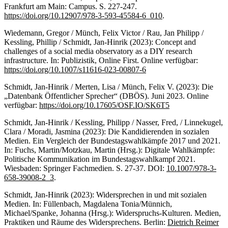
Frankfurt am Main: Campus. S. 227-247.
https://doi.org/10.12907/978-3-593-45584-6_010
.
Wiedemann, Gregor / Münch, Felix Victor / Rau, Jan Philipp /
Kessling, Phillip / Schmidt, Jan-Hinrik (2023): Concept and
challenges of a social media observatory as a DIY research
infrastructure. In: Publizistik, Online First. Online verfügbar:
https://doi.org/10.1007/s11616-023-00807-6
Schmidt, Jan-Hinrik / Merten, Lisa / Münch, Felix V. (2023): Die
„Datenbank Öffentlicher Sprecher“ (DBÖS). Juni 2023. Online
verfügbar:
https://doi.org/10.17605/OSF.IO/SK6T5
Schmidt, Jan-Hinrik / Kessling, Philipp / Nasser, Fred, / Linnekugel,
Clara / Moradi, Jasmina (2023): Die Kandidierenden in sozialen
Medien. Ein Vergleich der Bundestagswahlkämpfe 2017 und 2021.
In: Fuchs, Martin/Motzkau, Martin (Hrsg.): Digitale Wahlkämpfe:
Politische Kommunikation im Bundestagswahlkampf 2021.
Wiesbaden: Springer Fachmedien. S. 27-37. DOI:
10.1007/978-3-
658-39008-2_3
.
Schmidt, Jan-Hinrik (2023): Widersprechen in und mit sozialen
Medien. In: Füllenbach, Magdalena Tonia/Münnich,
Michael/Spanke, Johanna (Hrsg.): Widerspruchs-Kulturen. Medien,
Praktiken und Räume des Widersprechens. Berlin:
Dietrich Reimer